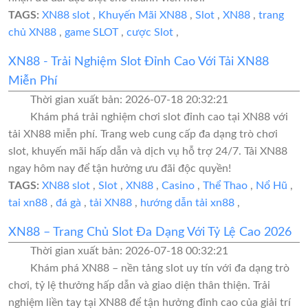
TAGS:
XN88 slot
,
Khuyến Mãi XN88
,
Slot
,
XN88
,
trang
chủ XN88
,
game SLOT
,
cược Slot
,
XN88 - Trải Nghiệm Slot Đỉnh Cao Với Tải XN88
Miễn Phí
Thời gian xuất bản: 2026-07-18 20:32:21
Khám phá trải nghiệm chơi slot đỉnh cao tại XN88 với
tải XN88 miễn phí. Trang web cung cấp đa dạng trò chơi
slot, khuyến mãi hấp dẫn và dịch vụ hỗ trợ 24/7. Tải XN88
ngay hôm nay để tận hưởng ưu đãi độc quyền!
TAGS:
XN88 slot
,
Slot
,
XN88
,
Casino
,
Thể Thao
,
Nổ Hũ
,
tai xn88
,
đá gà
,
tải XN88
,
hướng dẫn tải xn88
,
XN88 – Trang Chủ Slot Đa Dạng Với Tỷ Lệ Cao 2026
Thời gian xuất bản: 2026-07-18 00:32:21
Khám phá XN88 – nền tảng slot uy tín với đa dạng trò
chơi, tỷ lệ thưởng hấp dẫn và giao diện thân thiện. Trải
nghiệm liền tay tại XN88 để tận hưởng đỉnh cao của giải trí