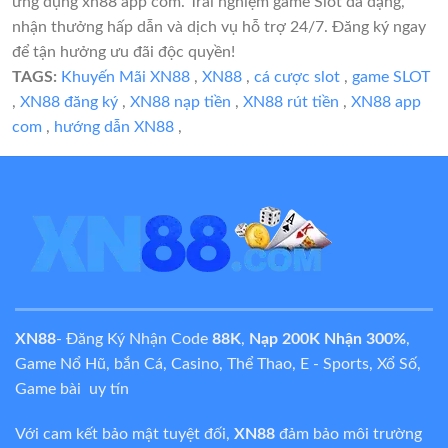
ứng dụng xn88 app com. Trải nghiệm game Slot đa dạng,
nhận thưởng hấp dẫn và dịch vụ hỗ trợ 24/7. Đăng ký ngay
để tận hưởng ưu đãi độc quyền!
TAGS:
Khuyến Mãi XN88
,
XN88
,
cá cược slot
,
game SLOT
,
XN88 đăng ký
,
XN88 nạp tiền
,
XN88 rút tiền
,
XN88 app
com
,
hướng dẫn XN88
,
XN88
- Đăng Ký Nhận Code
88K
,
Nạp 200K Nhận 300%
,
Game Nổ Hũ, bắn Cá, Casino, Thể Thao, E - Sports, Xổ Số,
Game bài uy tín
Với cam kết bảo mật tuyệt đối,
XN88
đảm bảo môi trường