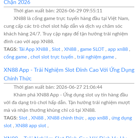
Chặn 2026
Thời gian xuất bản: 2026-06-29 09:55:11
XN88 là cổng game trực tuyến hàng đầu tại Việt Nam,
cung cấp các trò chơi slot hấp dẫn và dịch vụ chăm sóc
khách hàng 24/7. Truy cập ngay để tận hưởng trải nghiệm
đỉnh cao với app XN88.
TAGS:
Tải App XN88
,
Slot
,
XN88
,
game SLOT
,
app xn88
,
cổng game
,
chơi slot trực tuyến
,
trải nghiệm game
,
XN88 App - Trải Nghiệm Slot Đỉnh Cao Với Ứng Dụng
Chính Thức
Thời gian xuất bản: 2026-06-27 21:06:44
Khám phá XN88 App - Ứng dụng slot uy tín hàng đầu
với đa dạng trò chơi hấp dẫn. Tận hưởng trải nghiệm mượt
mà và nhận thưởng khủng chỉ có tại XN88.
TAGS:
Slot
,
XN88
,
XN88 chính thức
,
app xn88
,
ứng dụng
slot
,
XN88 app slot
,