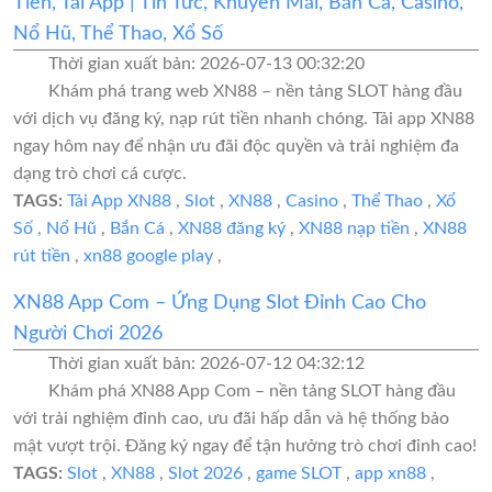
Tiền, Tải App | Tin Tức, Khuyến Mãi, Bắn Cá, Casino,
Nổ Hũ, Thể Thao, Xổ Số
Thời gian xuất bản: 2026-07-13 00:32:20
Khám phá trang web XN88 – nền tảng SLOT hàng đầu
với dịch vụ đăng ký, nạp rút tiền nhanh chóng. Tải app XN88
ngay hôm nay để nhận ưu đãi độc quyền và trải nghiệm đa
dạng trò chơi cá cược.
TAGS:
Tải App XN88
,
Slot
,
XN88
,
Casino
,
Thể Thao
,
Xổ
Số
,
Nổ Hũ
,
Bắn Cá
,
XN88 đăng ký
,
XN88 nạp tiền
,
XN88
rút tiền
,
xn88 google play
,
XN88 App Com – Ứng Dụng Slot Đỉnh Cao Cho
Người Chơi 2026
Thời gian xuất bản: 2026-07-12 04:32:12
Khám phá XN88 App Com – nền tảng SLOT hàng đầu
với trải nghiệm đỉnh cao, ưu đãi hấp dẫn và hệ thống bảo
mật vượt trội. Đăng ký ngay để tận hưởng trò chơi đỉnh cao!
TAGS:
Slot
,
XN88
,
Slot 2026
,
game SLOT
,
app xn88
,