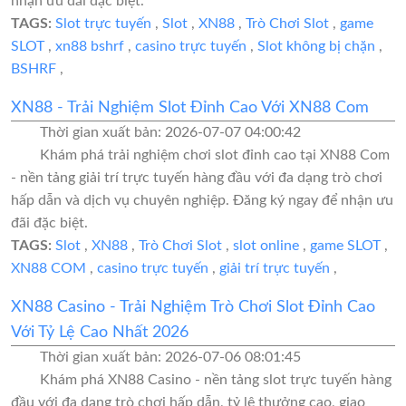
nhận ưu đãi đặc biệt.
TAGS:
Slot trực tuyến
,
Slot
,
XN88
,
Trò Chơi Slot
,
game
SLOT
,
xn88 bshrf
,
casino trực tuyến
,
Slot không bị chặn
,
BSHRF
,
XN88 - Trải Nghiệm Slot Đỉnh Cao Với XN88 Com
Thời gian xuất bản: 2026-07-07 04:00:42
Khám phá trải nghiệm chơi slot đỉnh cao tại XN88 Com
- nền tảng giải trí trực tuyến hàng đầu với đa dạng trò chơi
hấp dẫn và dịch vụ chuyên nghiệp. Đăng ký ngay để nhận ưu
đãi đặc biệt.
TAGS:
Slot
,
XN88
,
Trò Chơi Slot
,
slot online
,
game SLOT
,
XN88 COM
,
casino trực tuyến
,
giải trí trực tuyến
,
XN88 Casino - Trải Nghiệm Trò Chơi Slot Đỉnh Cao
Với Tỷ Lệ Cao Nhất 2026
Thời gian xuất bản: 2026-07-06 08:01:45
Khám phá XN88 Casino - nền tảng slot trực tuyến hàng
đầu với đa dạng trò chơi hấp dẫn, tỷ lệ thưởng cao, giao