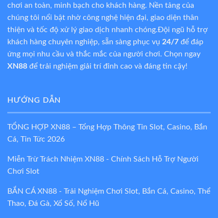
chơi an toàn, minh bạch cho khách hàng. Nền tảng của
chúng tôi nổi bật nhờ công nghệ hiện đại, giao diện thân
thiện và tốc độ xử lý giao dịch nhanh chóng.
Đội ngũ hỗ trợ
khách hàng chuyên nghiệp, sẵn sàng phục vụ
24/7
để đáp
ứng mọi nhu cầu và thắc mắc của người chơi. Chọn ngay
XN88
để trải nghiệm giải trí đỉnh cao và đáng tin cậy!
HƯỚNG DẪN
TỔNG HỢP XN88 – Tổng Hợp Thông Tin Slot, Casino, Bắn
Cá, Tin Tức 2026
Miễn Trừ Trách Nhiệm XN88 - Chính Sách Hỗ Trợ Người
Chơi Slot
BẮN CÁ XN88 - Trải Nghiệm Chơi Slot, Bắn Cá, Casino, Thể
Thao, Đá Gà, Xổ Số, Nổ Hũ