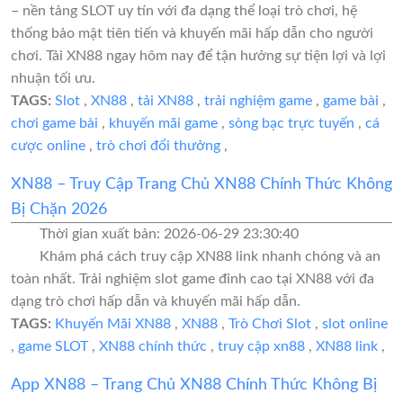
– nền tảng SLOT uy tín với đa dạng thể loại trò chơi, hệ
thống bảo mật tiên tiến và khuyến mãi hấp dẫn cho người
chơi. Tải XN88 ngay hôm nay để tận hưởng sự tiện lợi và lợi
nhuận tối ưu.
TAGS:
Slot
,
XN88
,
tải XN88
,
trải nghiệm game
,
game bài
,
chơi game bài
,
khuyến mãi game
,
sòng bạc trực tuyến
,
cá
cược online
,
trò chơi đổi thưởng
,
XN88 – Truy Cập Trang Chủ XN88 Chính Thức Không
Bị Chặn 2026
Thời gian xuất bản: 2026-06-29 23:30:40
Khám phá cách truy cập XN88 link nhanh chóng và an
toàn nhất. Trải nghiệm slot game đỉnh cao tại XN88 với đa
dạng trò chơi hấp dẫn và khuyến mãi hấp dẫn.
TAGS:
Khuyến Mãi XN88
,
XN88
,
Trò Chơi Slot
,
slot online
,
game SLOT
,
XN88 chính thức
,
truy cập xn88
,
XN88 link
,
App XN88 – Trang Chủ XN88 Chính Thức Không Bị