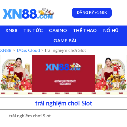
ĐĂNG KÝ +168K
XN88
TIN TỨC
CASINO
THỂ THAO
NỔ HŨ
GAME BÀI
XN88
>
TAGs Cloud
>
trải nghiệm chơi Slot
trải nghiệm chơi Slot
trải nghiệm chơi Slot