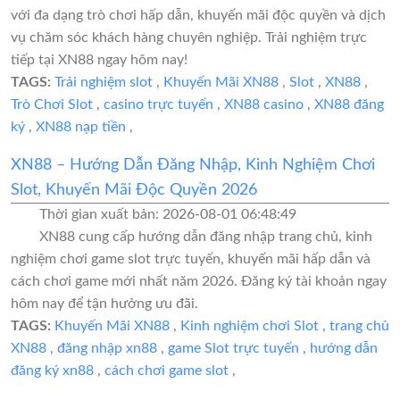
với đa dạng trò chơi hấp dẫn, khuyến mãi độc quyền và dịch
vụ chăm sóc khách hàng chuyên nghiệp. Trải nghiệm trực
tiếp tại XN88 ngay hôm nay!
TAGS:
Trải nghiệm slot
,
Khuyến Mãi XN88
,
Slot
,
XN88
,
Trò Chơi Slot
,
casino trực tuyến
,
XN88 casino
,
XN88 đăng
ký
,
XN88 nạp tiền
,
XN88 – Hướng Dẫn Đăng Nhập, Kinh Nghiệm Chơi
Slot, Khuyến Mãi Độc Quyền 2026
Thời gian xuất bản: 2026-08-01 06:48:49
XN88 cung cấp hướng dẫn đăng nhập trang chủ, kinh
nghiệm chơi game slot trực tuyến, khuyến mãi hấp dẫn và
cách chơi game mới nhất năm 2026. Đăng ký tài khoản ngay
hôm nay để tận hưởng ưu đãi.
TAGS:
Khuyến Mãi XN88
,
Kinh nghiệm chơi Slot
,
trang chủ
XN88
,
đăng nhập xn88
,
game Slot trực tuyến
,
hướng dẫn
đăng ký xn88
,
cách chơi game slot
,