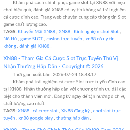
Khám phá cách chinh phục game slot tại XN88 với mẹo
chơi hiệu quả, đánh giá XN88 có uy tín không và trải nghiệm
cá cược đỉnh cao. Trang web chuyên cung cấp thông tin Slot
game chất lượng cao.
TAGS:
Khuyến Mãi XN88
,
XN88
,
Kinh nghiệm chơi Slot
,
Nổ Hũ
,
game SLOT
,
casino trực tuyến
,
xn88 có uy tín
không
,
đánh giá XN88
,
XN88 - Tham Gia Cá Cược Slot Trực Tuyến Thú Vị
Nhận Thưởng Hấp Dẫn - Copyright © 2026
Thời gian xuất bản: 2026-07-24 18:48:17
Khám phá trải nghiệm cá cược Slot trực tuyến đỉnh cao
tại XN88. Nhận thưởng hấp dẫn với chương trình ưu đãi đặc
biệt cho thành viên mới. Đăng ký ngay để tận hưởng dịch vụ
chất lượng cao nhất.
TAGS:
XN88
,
cá cược slot
,
XN88 đăng ký
,
chơi slot trực
tuyến
,
xn88 google play
,
thưởng hấp dẫn
,