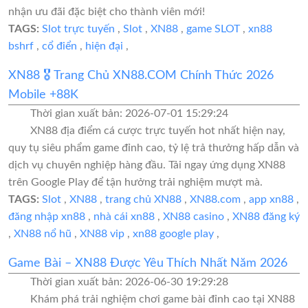
nhận ưu đãi đặc biệt cho thành viên mới!
TAGS:
Slot trực tuyến
,
Slot
,
XN88
,
game SLOT
,
xn88
bshrf
,
cổ điển
,
hiện đại
,
XN88 🎖️ Trang Chủ XN88.COM Chính Thức 2026
Mobile +88K
Thời gian xuất bản: 2026-07-01 15:29:24
XN88 địa điểm cá cược trực tuyến hot nhất hiện nay,
quy tụ siêu phẩm game đỉnh cao, tỷ lệ trả thưởng hấp dẫn và
dịch vụ chuyên nghiệp hàng đầu. Tải ngay ứng dụng XN88
trên Google Play để tận hưởng trải nghiệm mượt mà.
TAGS:
Slot
,
XN88
,
trang chủ XN88
,
XN88.com
,
app xn88
,
đăng nhập xn88
,
nhà cái xn88
,
XN88 casino
,
XN88 đăng ký
,
XN88 nổ hũ
,
XN88 vip
,
xn88 google play
,
Game Bài – XN88 Được Yêu Thích Nhất Năm 2026
Thời gian xuất bản: 2026-06-30 19:29:28
Khám phá trải nghiệm chơi game bài đỉnh cao tại XN88