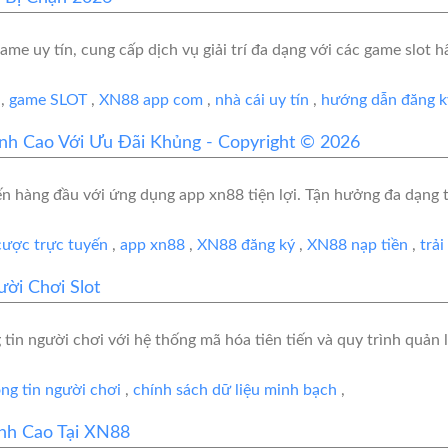
 uy tín, cung cấp dịch vụ giải trí đa dạng với các game slot h
,
game SLOT
,
XN88 app com
,
nhà cái uy tín
,
hướng dẫn đăng k
nh Cao Với Ưu Đãi Khủng - Copyright © 2026
 hàng đầu với ứng dụng app xn88 tiện lợi. Tận hưởng đa dạng tr
cược trực tuyến
,
app xn88
,
XN88 đăng ký
,
XN88 nạp tiền
,
trả
ời Chơi Slot
in người chơi với hệ thống mã hóa tiên tiến và quy trình quản lý
ng tin người chơi
,
chính sách dữ liệu minh bạch
,
ỉnh Cao Tại XN88