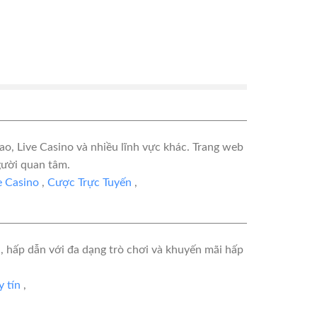
o, Live Casino và nhiều lĩnh vực khác. Trang web
gười quan tâm.
e Casino
,
Cược Trực Tuyến
,
, hấp dẫn với đa dạng trò chơi và khuyến mãi hấp
y tín
,