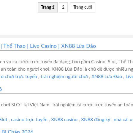
Trang 1
2
Trang cuối
 | Thể Thao | Live Casino | XN88 Lừa Đảo
h vụ cá cược trực tuyến đa dạng, bao gồm Casino, Slot, Thể Tha
 an toàn cho người chơi. XN88 Lừa Đảo là chủ đề được nhiều n
rò chơi trực tuyến
,
trải nghiệm người chơi
,
XN88 Lừa Đảo
,
Liv
6
chơi SLOT tại Việt Nam. Trải nghiệm cá cược trực tuyến an toàn
Slot
,
casino trực tuyến
,
XN88 casino
,
XN88 đăng ký
,
nhà cái u
 Bị Chặn 2026