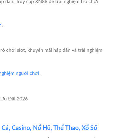
ấp dẫn. Truy cập XN88 để trải nghiệm trò chơi
ý
,
ò chơi slot, khuyến mãi hấp dẫn và trải nghiệm
 nghiệm người chơi
,
à Ưu Đãi 2026
 Cá, Casino, Nổ Hũ, Thể Thao, Xổ Số