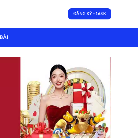
ĐĂNG KÝ +168K
BÀI