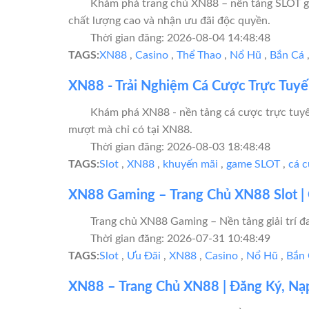
Khám phá trang chủ XN88 – nền tảng SLOT game
chất lượng cao và nhận ưu đãi độc quyền.
Thời gian đăng: 2026-08-04 14:48:48
TAGS:
XN88
,
Casino
,
Thể Thao
,
Nổ Hũ
,
Bắn Cá
XN88 - Trải Nghiệm Cá Cược Trực Tuyế
Khám phá XN88 - nền tảng cá cược trực tuyến
mượt mà chỉ có tại XN88.
Thời gian đăng: 2026-08-03 18:48:48
TAGS:
Slot
,
XN88
,
khuyến mãi
,
game SLOT
,
cá c
XN88 Gaming – Trang Chủ XN88 Slot | C
Trang chủ XN88 Gaming – Nền tảng giải trí đ
Thời gian đăng: 2026-07-31 10:48:49
TAGS:
Slot
,
Ưu Đãi
,
XN88
,
Casino
,
Nổ Hũ
,
Bắn
XN88 – Trang Chủ XN88 | Đăng Ký, Nạp T