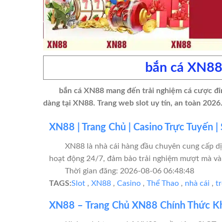
bắn cá XN88 
bắn cá XN88 mang đến trải nghiệm cá cược đỉnh
dàng tại XN88. Trang web slot uy tín, an toàn 2026
XN88 | Trang Chủ | Casino Trực Tuyến | 
XN88 là nhà cái hàng đầu chuyên cung cấp dịc
hoạt động 24/7, đảm bảo trải nghiệm mượt mà và
Thời gian đăng: 2026-08-06 06:48:48
TAGS:
Slot
,
XN88
,
Casino
,
Thể Thao
,
nhà cái
,
t
XN88 – Trang Chủ XN88 Chính Thức K