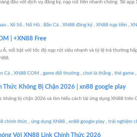
ng đầu với dịch vụ đăng ký, nạp rút tiền nhanh chóng. Tải ap
hao
,
Xổ Số
,
Nổ Hũ
,
Bắn Cá
,
XN88 đăng ký
,
XN88 nạp tiền
,
XN
COM | +XN88 Free
, nổi bật với tốc độ nạp rút siêu nhanh và tỷ lệ trả thưởng hấ
XN88.
n Cá
,
XN88 COM
,
game đổi thưởng
,
chơi là thắng
,
thẻ game
 Thức Không Bị Chặn 2026 | xn88 google play
 không bị chặn 2026 và tìm hiểu cách tải ứng dụng XN88 trên G
8 chính thức
,
ứng dụng XN88
,
xn88 google play
,
trải nghiệm c
hóng Với XN88 Link Chính Thức 2026