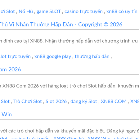
ơi Slot
,
Nổ Hũ
,
game SLOT
,
casino trực tuyến
,
xn88 có uy tín
 Thú Vị Nhận Thưởng Hấp Dẫn - Copyright © 2026
n đỉnh cao tại XN88. Nhận thưởng hấp dẫn với chương trình ưu 
slot trực tuyến
,
xn88 google play
,
thưởng hấp dẫn
,
Com 2026
N88 Com 2026 với hàng loạt trò chơi Slot hấp dẫn, khuyến mãi
Slot
,
Trò Chơi Slot
,
Slot 2026
,
đăng ký Slot
,
XN88 COM
,
XN8
8 Win
 với các trò chơi hấp dẫn và khuyến mãi đặc biệt. Đăng ký ngay
Slot
,
casino trực tuyến
,
XN88 đăng ký
,
XN88 Win
,
chơi slot m