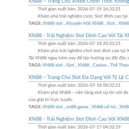
XN88 – Trang Chủ XN88 Chính Thức Không
Thời gian xuất bản: 2026-07-19 16:32:21
Khám phá trải nghiệm cược Slot đỉnh cao tại 
TAGS:
XN88 slot
,
Khuyến Mãi XN88
,
Slot
,
XN8
XN88 - Trải Nghiệm Slot Đỉnh Cao Với Tải 
Thời gian xuất bản: 2026-07-18 20:32:21
Khám phá trải nghiệm chơi slot đỉnh cao tại 
Tải XN88 ngay hôm nay để tận hưởng ưu đãi độc 
TAGS:
XN88 slot
,
Slot
,
XN88
,
Casino
,
Thể Thao
XN88 – Trang Chủ Slot Đa Dạng Với Tỷ Lệ 
Thời gian xuất bản: 2026-07-18 00:32:21
Khám phá XN88 – nền tảng slot uy tín với đa 
của giải trí trực tuyến.
TAGS:
XN88 slot
,
xn88 game
,
XN88 nổ hũ
,
XN8
XN88 - Trải Nghiệm Slot Đỉnh Cao Với XN
Thời gian xuất bản: 2026-07-17 04:32:19