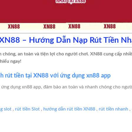
h XN88 – Hướng Dẫn Nạp Rút Tiền N
h chóng, an toàn và tiện lợi cho người chơi. XN88 cung cấp nhiề
 hiểu ngay!
h rút tiền tại XN88 với ứng dụng xn88 app
i ứng dụng xn88 app, đảm bảo an toàn và nhanh chóng cho người 
g slot
,
rút tiền Slot
,
hướng dẫn rút tiền XN88
,
rút tiền nhanh
,