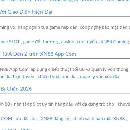
Với Giao Diện Hiện Đại
ming với hàng nghìn tựa game hấp dẫn, công nghệ bảo mật tiên 
ame SLOT
,
game đổi thưởng
,
casino trực tuyến
,
XN88 Gaming
ản Từ A Đến Z trên XN88 App Com
N88 App Com, áp dụng chiến thuật tối ưu và quản lý vốn thông m
óc đĩa trực tuyến
,
chiến thuật xóc đĩa
,
quản lý vốn xóc đĩa
,
 Bị Chặn 2026
XN88 - nền tảng Slot uy tín hàng đầu với đa dạng trò chơi, khuy
8 COM
,
ưu đãi slot
,
XN88 đăng ký
,
chính sách bảo mật XN88
,