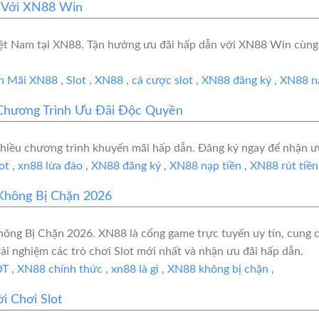
o Với XN88 Win
ệt Nam tại XN88. Tận hưởng ưu đãi hấp dẫn với XN88 Win cùng c
n Mãi XN88
,
Slot
,
XN88
,
cá cược slot
,
XN88 đăng ký
,
XN88 nạ
 Chương Trình Ưu Đãi Độc Quyền
iều chương trình khuyến mãi hấp dẫn. Đăng ký ngay để nhận ưu đ
ot
,
xn88 lừa đảo
,
XN88 đăng ký
,
XN88 nạp tiền
,
XN88 rút tiền
Không Bị Chặn 2026
g Bị Chặn 2026. XN88 là cổng game trực tuyến uy tín, cung cấp
ải nghiệm các trò chơi Slot mới nhất và nhận ưu đãi hấp dẫn.
OT
,
XN88 chính thức
,
xn88 là gì
,
XN88 không bị chặn
,
 Chơi Slot