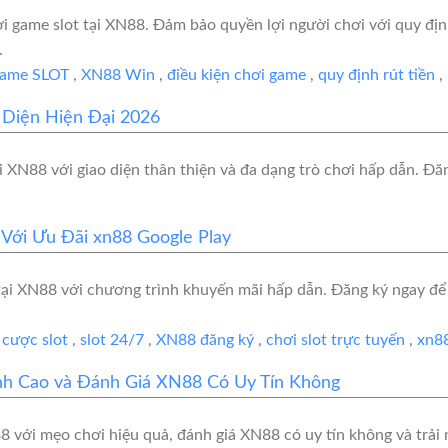
i game slot tại XN88. Đảm bảo quyền lợi người chơi với quy địn
.
ame SLOT
,
XN88 Win
,
điều kiện chơi game
,
quy định rút tiền
,
 Diện Hiện Đại 2026
 XN88 với giao diện thân thiện và đa dạng trò chơi hấp dẫn. Đăn
 Với Ưu Đãi xn88 Google Play
tại XN88 với chương trình khuyến mãi hấp dẫn. Đăng ký ngay để
 cược slot
,
slot 24/7
,
XN88 đăng ký
,
chơi slot trực tuyến
,
xn88
nh Cao và Đánh Giá XN88 Có Uy Tín Không
 với mẹo chơi hiệu quả, đánh giá XN88 có uy tín không và trải