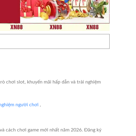
ò chơi slot, khuyến mãi hấp dẫn và trải nghiệm
 nghiệm người chơi
,
 và cách chơi game mới nhất năm 2026. Đăng ký