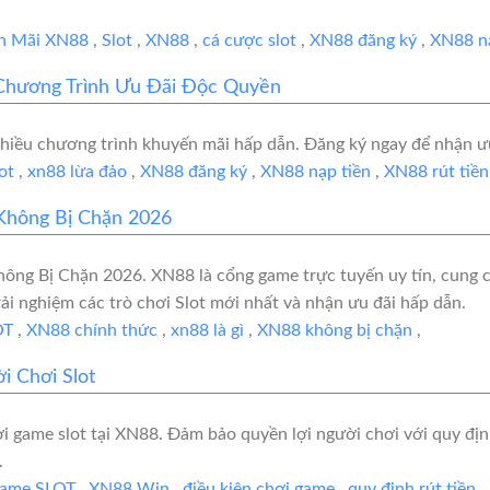
n Mãi XN88
,
Slot
,
XN88
,
cá cược slot
,
XN88 đăng ký
,
XN88 nạ
 Chương Trình Ưu Đãi Độc Quyền
iều chương trình khuyến mãi hấp dẫn. Đăng ký ngay để nhận ưu đ
ot
,
xn88 lừa đảo
,
XN88 đăng ký
,
XN88 nạp tiền
,
XN88 rút tiền
Không Bị Chặn 2026
g Bị Chặn 2026. XN88 là cổng game trực tuyến uy tín, cung cấp
ải nghiệm các trò chơi Slot mới nhất và nhận ưu đãi hấp dẫn.
OT
,
XN88 chính thức
,
xn88 là gì
,
XN88 không bị chặn
,
 Chơi Slot
i game slot tại XN88. Đảm bảo quyền lợi người chơi với quy địn
.
ame SLOT
,
XN88 Win
,
điều kiện chơi game
,
quy định rút tiền
,