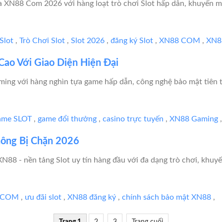
N88 Com 2026 với hàng loạt trò chơi Slot hấp dẫn, khuyến mãi
Slot
,
Trò Chơi Slot
,
Slot 2026
,
đăng ký Slot
,
XN88 COM
,
XN88
Cao Với Giao Diện Hiện Đại
ming với hàng nghìn tựa game hấp dẫn, công nghệ bảo mật tiên 
ame SLOT
,
game đổi thưởng
,
casino trực tuyến
,
XN88 Gaming
hông Bị Chặn 2026
XN88 - nền tảng Slot uy tín hàng đầu với đa dạng trò chơi, khuy
 COM
,
ưu đãi slot
,
XN88 đăng ký
,
chính sách bảo mật XN88
,