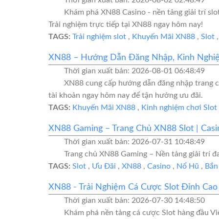
Thời gian xuất bản: 2026-08-02 02:48:49
Khám phá XN88 Casino - nền tảng giải trí sl
Trải nghiệm trực tiếp tại XN88 ngay hôm nay!
TAGS:
Trải nghiệm slot
,
Khuyến Mãi XN88
,
Slot
XN88 – Hướng Dẫn Đăng Nhập, Kinh Nghiệ
Thời gian xuất bản: 2026-08-01 06:48:49
XN88 cung cấp hướng dẫn đăng nhập trang ch
tài khoản ngay hôm nay để tận hưởng ưu đãi.
TAGS:
Khuyến Mãi XN88
,
Kinh nghiệm chơi Slot
XN88 Gaming – Trang Chủ XN88 Slot | Casin
Thời gian xuất bản: 2026-07-31 10:48:49
Trang chủ XN88 Gaming – Nền tảng giải trí đ
TAGS:
Slot
,
Ưu Đãi
,
XN88
,
Casino
,
Nổ Hũ
,
Bắn
XN88 - Trải Nghiệm Cá Cược Slot Đỉnh Ca
Thời gian xuất bản: 2026-07-30 14:48:50
Khám phá nền tảng cá cược Slot hàng đầu Vi