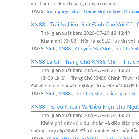
vụ chăm sóc khách hàng chuyên nghiệp.
TAGS:
Trải nghiệm slot
,
Game slot online
,
Khuyế
XN88 - Trải Nghiệm Slot Đỉnh Cao Với Các
Thời gian xuất bản: 2026-07-29 18:48:49
Khám phá XN88 - Nền tảng SLOT uy tín với nh
TAGS:
Slot
,
XN88
,
Khuyến Mãi Slot
,
Trò Chơi Sl
XN88 Là Gì – Trang Chủ XN88 Chính Thức 
Thời gian xuất bản: 2026-07-28 22:48:50
XN88 Là Gì – Trang Chủ XN88 Chính Thức Khôn
đại và dịch vụ chuyên nghiệp. Truy cập XN88 để tr
TAGS:
Slot
,
XN88
,
Trò Chơi Slot
,
cổng game SL
XN88 – Điều Khoản Và Điều Kiện Cho Người
Thời gian xuất bản: 2026-07-28 02:48:50
Khám phá đầy đủ điều khoản và điều kiện chơ
chóng. Truy cập XN88 để trải nghiệm slot hấp dẫn
TAGS:
XN88
,
điều khoản SLOT
,
tài khoản Slot
,
g