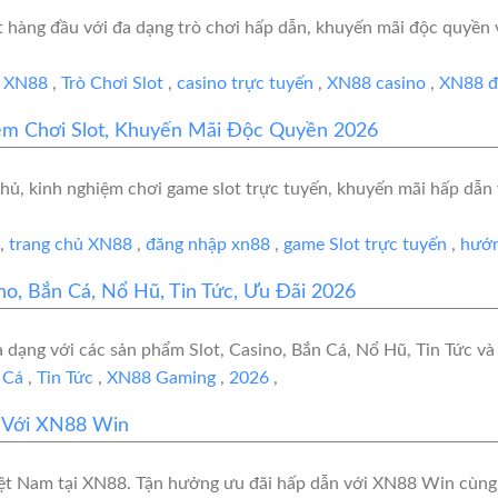
ot hàng đầu với đa dạng trò chơi hấp dẫn, khuyến mãi độc quyền
,
XN88
,
Trò Chơi Slot
,
casino trực tuyến
,
XN88 casino
,
XN88 đ
m Chơi Slot, Khuyến Mãi Độc Quyền 2026
ủ, kinh nghiệm chơi game slot trực tuyến, khuyến mãi hấp dẫn
,
trang chủ XN88
,
đăng nhập xn88
,
game Slot trực tuyến
,
hướn
o, Bắn Cá, Nổ Hũ, Tin Tức, Ưu Đãi 2026
a dạng với các sản phẩm Slot, Casino, Bắn Cá, Nổ Hũ, Tin Tức v
 Cá
,
Tin Tức
,
XN88 Gaming
,
2026
,
o Với XN88 Win
ệt Nam tại XN88. Tận hưởng ưu đãi hấp dẫn với XN88 Win cùng c