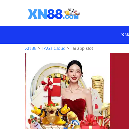
XN
XN88
>
TAGs Cloud
>
Tải app slot