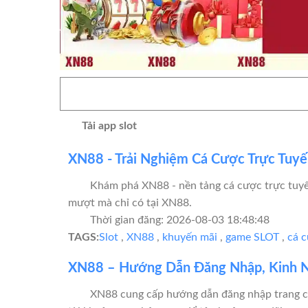
Tải app slot
XN88 - Trải Nghiệm Cá Cược Trực Tuyế
Khám phá XN88 - nền tảng cá cược trực tuyến
mượt mà chỉ có tại XN88.
Thời gian đăng: 2026-08-03 18:48:48
TAGS:
Slot
,
XN88
,
khuyến mãi
,
game SLOT
,
cá c
XN88 – Hướng Dẫn Đăng Nhập, Kinh N
XN88 cung cấp hướng dẫn đăng nhập trang ch