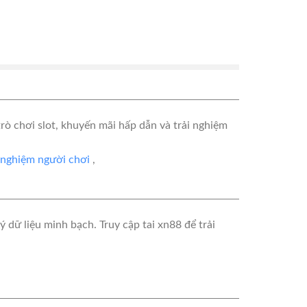
ò chơi slot, khuyến mãi hấp dẫn và trải nghiệm
i nghiệm người chơi
,
 dữ liệu minh bạch. Truy cập tai xn88 để trải