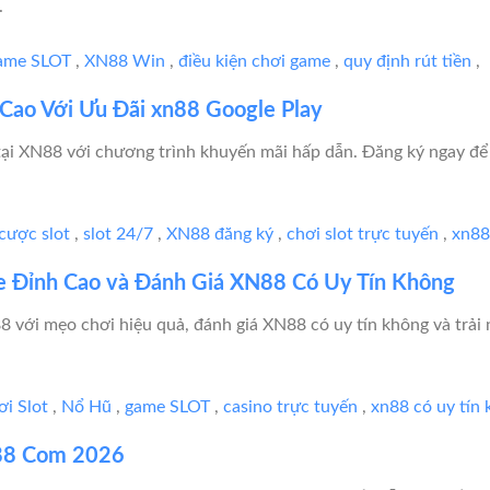
.
ame SLOT
,
XN88 Win
,
điều kiện chơi game
,
quy định rút tiền
,
 Cao Với Ưu Đãi xn88 Google Play
tại XN88 với chương trình khuyến mãi hấp dẫn. Đăng ký ngay để
cược slot
,
slot 24/7
,
XN88 đăng ký
,
chơi slot trực tuyến
,
xn88
e Đỉnh Cao và Đánh Giá XN88 Có Uy Tín Không
 với mẹo chơi hiệu quả, đánh giá XN88 có uy tín không và trải
i Slot
,
Nổ Hũ
,
game SLOT
,
casino trực tuyến
,
xn88 có uy tín
N88 Com 2026