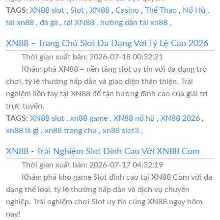
TAGS:
XN88 slot
,
Slot
,
XN88
,
Casino
,
Thể Thao
,
Nổ Hũ
,
tai xn88
,
đá gà
,
tải XN88
,
hướng dẫn tải xn88
,
XN88 – Trang Chủ Slot Đa Dạng Với Tỷ Lệ Cao 2026
Thời gian xuất bản: 2026-07-18 00:32:21
Khám phá XN88 – nền tảng slot uy tín với đa dạng trò
chơi, tỷ lệ thưởng hấp dẫn và giao diện thân thiện. Trải
nghiệm liền tay tại XN88 để tận hưởng đỉnh cao của giải trí
trực tuyến.
TAGS:
XN88 slot
,
xn88 game
,
XN88 nổ hũ
,
XN88 2026
,
xn88 là gì
,
xn88 trang chu
,
xn88 slot3
,
XN88 - Trải Nghiệm Slot Đỉnh Cao Với XN88 Com
Thời gian xuất bản: 2026-07-17 04:32:19
Khám phá kho game Slot đỉnh cao tại XN88 Com với đa
dạng thể loại, tỷ lệ thưởng hấp dẫn và dịch vụ chuyên
nghiệp. Trải nghiệm chơi Slot uy tín cùng XN88 ngay hôm
nay!