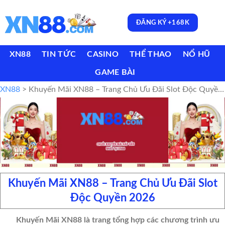
ĐĂNG KÝ +168K
XN88
TIN TỨC
CASINO
THỂ THAO
NỔ HŨ
GAME BÀI
XN88
>
Khuyến Mãi XN88 – Trang Chủ Ưu Đãi Slot Độc Quyền 2026
Khuyến Mãi XN88 – Trang Chủ Ưu Đãi Slot
Độc Quyền 2026
Khuyến Mãi XN88 là trang tổng hợp các chương trình ưu