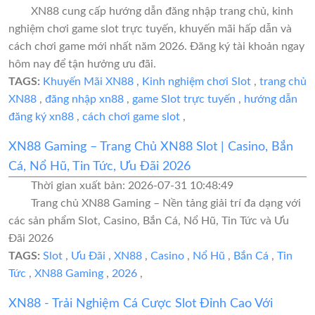
XN88 cung cấp hướng dẫn đăng nhập trang chủ, kinh
nghiệm chơi game slot trực tuyến, khuyến mãi hấp dẫn và
cách chơi game mới nhất năm 2026. Đăng ký tài khoản ngay
hôm nay để tận hưởng ưu đãi.
TAGS:
Khuyến Mãi XN88
,
Kinh nghiệm chơi Slot
,
trang chủ
XN88
,
đăng nhập xn88
,
game Slot trực tuyến
,
hướng dẫn
đăng ký xn88
,
cách chơi game slot
,
XN88 Gaming – Trang Chủ XN88 Slot | Casino, Bắn
Cá, Nổ Hũ, Tin Tức, Ưu Đãi 2026
Thời gian xuất bản: 2026-07-31 10:48:49
Trang chủ XN88 Gaming – Nền tảng giải trí đa dạng với
các sản phẩm Slot, Casino, Bắn Cá, Nổ Hũ, Tin Tức và Ưu
Đãi 2026
TAGS:
Slot
,
Ưu Đãi
,
XN88
,
Casino
,
Nổ Hũ
,
Bắn Cá
,
Tin
Tức
,
XN88 Gaming
,
2026
,
XN88 - Trải Nghiệm Cá Cược Slot Đỉnh Cao Với