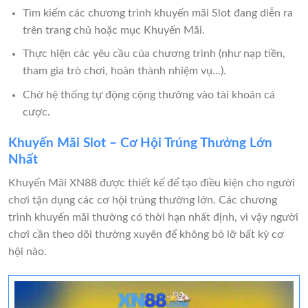
Tìm kiếm các chương trình khuyến mãi Slot đang diễn ra
trên trang chủ hoặc mục Khuyến Mãi.
Thực hiện các yêu cầu của chương trình (như nạp tiền,
tham gia trò chơi, hoàn thành nhiệm vụ...).
Chờ hệ thống tự động cộng thưởng vào tài khoản cá
cược.
Khuyến Mãi Slot – Cơ Hội Trúng Thưởng Lớn
Nhất
Khuyến Mãi XN88 được thiết kế để tạo điều kiện cho người
chơi tận dụng các cơ hội trúng thưởng lớn. Các chương
trình khuyến mãi thường có thời hạn nhất định, vì vậy người
chơi cần theo dõi thường xuyên để không bỏ lỡ bất kỳ cơ
hội nào.