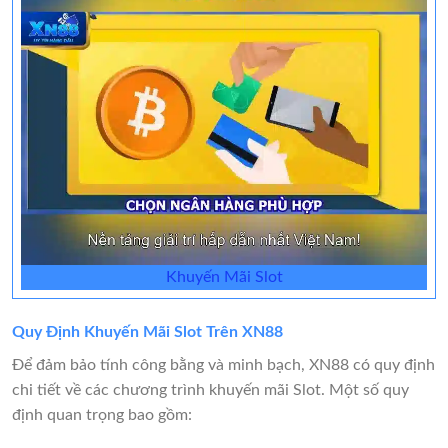
Khuyến Mãi Slot
Quy Định Khuyến Mãi Slot Trên XN88
Để đảm bảo tính công bằng và minh bạch, XN88 có quy định
chi tiết về các chương trình khuyến mãi Slot. Một số quy
định quan trọng bao gồm: