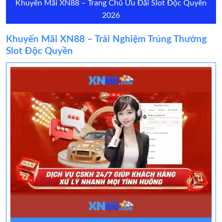
Khuyến Mãi XN88 – Trang Chủ Ưu Đãi Slot Độc Quyền
2026
Khuyến Mãi XN88 – Trải Nghiệm Trúng Thưởng
Slot Độc Quyền