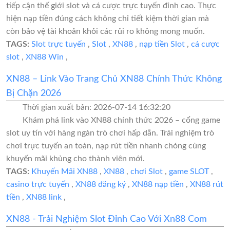
tiếp cận thế giới slot và cá cược trực tuyến đỉnh cao. Thực
hiện nạp tiền đúng cách không chỉ tiết kiệm thời gian mà
còn bảo vệ tài khoản khỏi các rủi ro không mong muốn.
TAGS:
Slot trực tuyến
,
Slot
,
XN88
,
nạp tiền Slot
,
cá cược
slot
,
XN88 Win
,
XN88 – Link Vào Trang Chủ XN88 Chính Thức Không
Bị Chặn 2026
Thời gian xuất bản: 2026-07-14 16:32:20
Khám phá link vào XN88 chính thức 2026 – cổng game
slot uy tín với hàng ngàn trò chơi hấp dẫn. Trải nghiệm trò
chơi trực tuyến an toàn, nạp rút tiền nhanh chóng cùng
khuyến mãi khủng cho thành viên mới.
TAGS:
Khuyến Mãi XN88
,
XN88
,
chơi Slot
,
game SLOT
,
casino trực tuyến
,
XN88 đăng ký
,
XN88 nạp tiền
,
XN88 rút
tiền
,
XN88 link
,
XN88 - Trải Nghiệm Slot Đỉnh Cao Với Xn88 Com