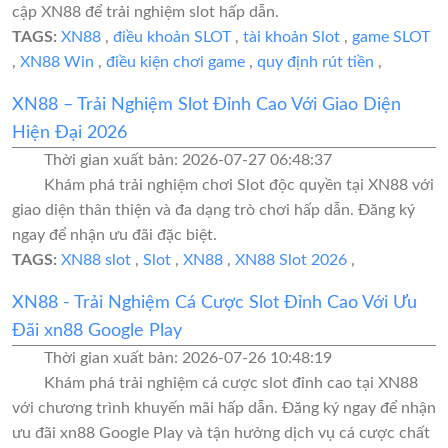
cập XN88 để trải nghiệm slot hấp dẫn.
TAGS:
XN88
,
điều khoản SLOT
,
tài khoản Slot
,
game SLOT
,
XN88 Win
,
điều kiện chơi game
,
quy định rút tiền
,
XN88 – Trải Nghiệm Slot Đỉnh Cao Với Giao Diện
Hiện Đại 2026
Thời gian xuất bản: 2026-07-27 06:48:37
Khám phá trải nghiệm chơi Slot độc quyền tại XN88 với
giao diện thân thiện và đa dạng trò chơi hấp dẫn. Đăng ký
ngay để nhận ưu đãi đặc biệt.
TAGS:
XN88 slot
,
Slot
,
XN88
,
XN88 Slot 2026
,
XN88 - Trải Nghiệm Cá Cược Slot Đỉnh Cao Với Ưu
Đãi xn88 Google Play
Thời gian xuất bản: 2026-07-26 10:48:19
Khám phá trải nghiệm cá cược slot đỉnh cao tại XN88
với chương trình khuyến mãi hấp dẫn. Đăng ký ngay để nhận
ưu đãi xn88 Google Play và tận hưởng dịch vụ cá cược chất