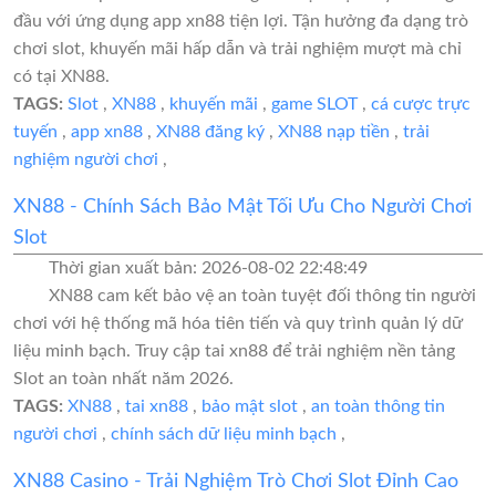
đầu với ứng dụng app xn88 tiện lợi. Tận hưởng đa dạng trò
chơi slot, khuyến mãi hấp dẫn và trải nghiệm mượt mà chỉ
có tại XN88.
TAGS:
Slot
,
XN88
,
khuyến mãi
,
game SLOT
,
cá cược trực
tuyến
,
app xn88
,
XN88 đăng ký
,
XN88 nạp tiền
,
trải
nghiệm người chơi
,
XN88 - Chính Sách Bảo Mật Tối Ưu Cho Người Chơi
Slot
Thời gian xuất bản: 2026-08-02 22:48:49
XN88 cam kết bảo vệ an toàn tuyệt đối thông tin người
chơi với hệ thống mã hóa tiên tiến và quy trình quản lý dữ
liệu minh bạch. Truy cập tai xn88 để trải nghiệm nền tảng
Slot an toàn nhất năm 2026.
TAGS:
XN88
,
tai xn88
,
bảo mật slot
,
an toàn thông tin
người chơi
,
chính sách dữ liệu minh bạch
,
XN88 Casino - Trải Nghiệm Trò Chơi Slot Đỉnh Cao