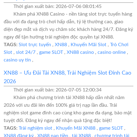
Thời gian xuất bản: 2026-07-06 08:01:45
Khám phá XN88 Casino - nền tảng slot trực tuyến hàng
đầu với đa dạng trò chơi hấp dẫn, tỷ lệ thưởng cao, giao
diện đẹp mắt và dịch vụ chăm sóc khách hàng 24/7. Đăng ký
ngay để tận hưởng trải nghiệm độc quyền tại XN88.
TAGS:
Slot trực tuyến
,
XN88
,
Khuyến Mãi Slot
,
Trò Chơi
Slot
,
slot 24/7
,
game SLOT
,
XN88 casino
,
casino online
,
casino uy tín
,
XN88 – Ưu Đãi Tải XN88, Trải Nghiệm Slot Đỉnh Cao
2026
Thời gian xuất bản: 2026-07-05 12:00:34
Khám phá chương trình tải XN88 hấp dẫn nhất năm
2026 với ưu đãi lên đến 100% giá trị nạp lần đầu. Trải
nghiệm slot game đỉnh cao cùng kho game đa dạng, bảo mật
tuyệt đối. Đăng ký ngay để nhận quà tặng đặc biệt!
TAGS:
Trải nghiệm slot
,
Khuyến Mãi XN88
,
game SLOT
,
XN88 đăng ký
,
XN88 nạp tiền
,
tải XN88
,
chương trình tải