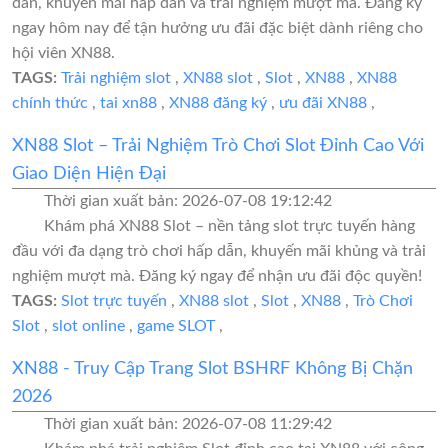
dẫn, khuyến mãi hấp dẫn và trải nghiệm mượt mà. Đăng ký
ngay hôm nay để tận hưởng ưu đãi đặc biệt dành riêng cho
hội viên XN88.
TAGS:
Trải nghiệm slot
,
XN88 slot
,
Slot
,
XN88
,
XN88
chính thức
,
tai xn88
,
XN88 đăng ký
,
ưu đãi XN88
,
XN88 Slot – Trải Nghiệm Trò Chơi Slot Đỉnh Cao Với
Giao Diện Hiện Đại
Thời gian xuất bản: 2026-07-08 19:12:42
Khám phá XN88 Slot – nền tảng slot trực tuyến hàng
đầu với đa dạng trò chơi hấp dẫn, khuyến mãi khủng và trải
nghiệm mượt mà. Đăng ký ngay để nhận ưu đãi độc quyền!
TAGS:
Slot trực tuyến
,
XN88 slot
,
Slot
,
XN88
,
Trò Chơi
Slot
,
slot online
,
game SLOT
,
XN88 - Truy Cập Trang Slot BSHRF Không Bị Chặn
2026
Thời gian xuất bản: 2026-07-08 11:29:42