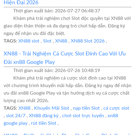
Hiện Đại 2026
Thời gian xuất bản: 2026-07-27 06:48:37
Khám phá trải nghiệm chơi Slot độc quyền tại XN88 với
giao diện thân thiện và đa dạng trò chơi hấp dẫn. Đăng ký
ngay để nhận ưu đãi đặc biệt.
TAGS:
XN88 slot
,
Slot
,
XN88
,
XN88 Slot 2026
,
XN88 - Trải Nghiệm Cá Cược Slot Đỉnh Cao Với Ưu
Đãi xn88 Google Play
Thời gian xuất bản: 2026-07-26 10:48:19
Khám phá trải nghiệm cá cược slot đỉnh cao tại XN88
với chương trình khuyến mãi hấp dẫn. Đăng ký ngay để nhận
ưu đãi xn88 Google Play và tận hưởng dịch vụ cá cược chất
lượng cao nhất 2026.
TAGS:
XN88
,
Khuyến Mãi Slot
,
nạp tiền Slot
,
cá cược slot
,
slot 24/7
,
XN88 đăng ký
,
chơi slot trực tuyến
,
xn88
google play
,
rút tiền Slot
,