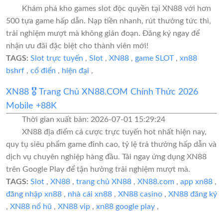
Khám phá kho games slot độc quyền tại XN88 với hơn
500 tựa game hấp dẫn. Nạp tiền nhanh, rút thưởng tức thì,
trải nghiệm mượt mà không gián đoạn. Đăng ký ngay để
nhận ưu đãi đặc biệt cho thành viên mới!
TAGS:
Slot trực tuyến
,
Slot
,
XN88
,
game SLOT
,
xn88
bshrf
,
cổ điển
,
hiện đại
,
XN88 🎖️ Trang Chủ XN88.COM Chính Thức 2026
Mobile +88K
Thời gian xuất bản: 2026-07-01 15:29:24
XN88 địa điểm cá cược trực tuyến hot nhất hiện nay,
quy tụ siêu phẩm game đỉnh cao, tỷ lệ trả thưởng hấp dẫn và
dịch vụ chuyên nghiệp hàng đầu. Tải ngay ứng dụng XN88
trên Google Play để tận hưởng trải nghiệm mượt mà.
TAGS:
Slot
,
XN88
,
trang chủ XN88
,
XN88.com
,
app xn88
,
đăng nhập xn88
,
nhà cái xn88
,
XN88 casino
,
XN88 đăng ký
,
XN88 nổ hũ
,
XN88 vip
,
xn88 google play
,