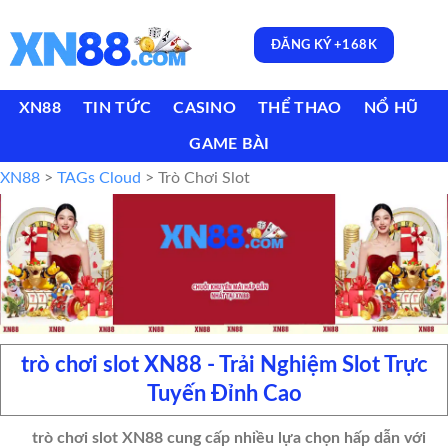
ĐĂNG KÝ +168K
XN88
TIN TỨC
CASINO
THỂ THAO
NỔ HŨ
GAME BÀI
XN88
>
TAGs Cloud
>
Trò Chơi Slot
trò chơi slot XN88 - Trải Nghiệm Slot Trực
Tuyến Đỉnh Cao
trò chơi slot XN88 cung cấp nhiều lựa chọn hấp dẫn với