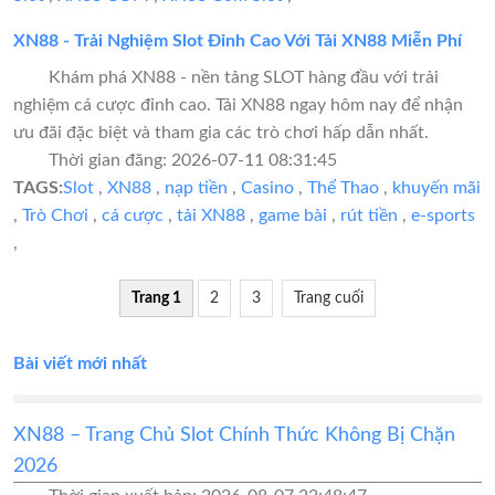
XN88 - Trải Nghiệm Slot Đỉnh Cao Với Tải XN88 Miễn Phí
Khám phá XN88 - nền tảng SLOT hàng đầu với trải
nghiệm cá cược đỉnh cao. Tải XN88 ngay hôm nay để nhận
ưu đãi đặc biệt và tham gia các trò chơi hấp dẫn nhất.
Thời gian đăng: 2026-07-11 08:31:45
TAGS:
Slot
,
XN88
,
nạp tiền
,
Casino
,
Thể Thao
,
khuyến mãi
,
Trò Chơi
,
cá cược
,
tải XN88
,
game bài
,
rút tiền
,
e-sports
,
Trang 1
2
3
Trang cuối
Bài viết mới nhất
XN88 – Trang Chủ Slot Chính Thức Không Bị Chặn
2026