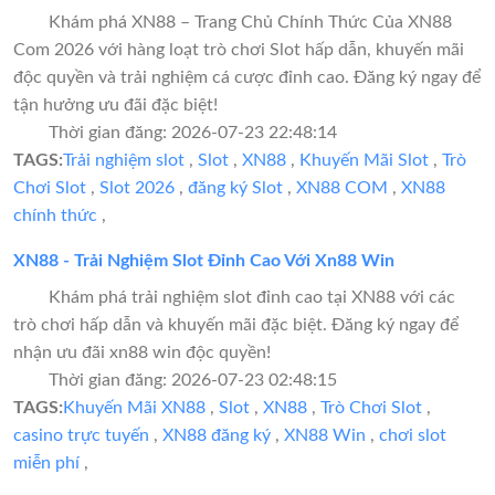
Khám phá XN88 – Trang Chủ Chính Thức Của XN88
Com 2026 với hàng loạt trò chơi Slot hấp dẫn, khuyến mãi
độc quyền và trải nghiệm cá cược đỉnh cao. Đăng ký ngay để
tận hưởng ưu đãi đặc biệt!
Thời gian đăng: 2026-07-23 22:48:14
TAGS:
Trải nghiệm slot
,
Slot
,
XN88
,
Khuyến Mãi Slot
,
Trò
Chơi Slot
,
Slot 2026
,
đăng ký Slot
,
XN88 COM
,
XN88
chính thức
,
XN88 - Trải Nghiệm Slot Đỉnh Cao Với Xn88 Win
Khám phá trải nghiệm slot đỉnh cao tại XN88 với các
trò chơi hấp dẫn và khuyến mãi đặc biệt. Đăng ký ngay để
nhận ưu đãi xn88 win độc quyền!
Thời gian đăng: 2026-07-23 02:48:15
TAGS:
Khuyến Mãi XN88
,
Slot
,
XN88
,
Trò Chơi Slot
,
casino trực tuyến
,
XN88 đăng ký
,
XN88 Win
,
chơi slot
miễn phí
,