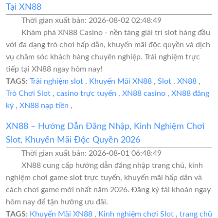
Tại XN88
Thời gian xuất bản: 2026-08-02 02:48:49
Khám phá XN88 Casino - nền tảng giải trí slot hàng đầu
với đa dạng trò chơi hấp dẫn, khuyến mãi độc quyền và dịch
vụ chăm sóc khách hàng chuyên nghiệp. Trải nghiệm trực
tiếp tại XN88 ngay hôm nay!
TAGS:
Trải nghiệm slot
,
Khuyến Mãi XN88
,
Slot
,
XN88
,
Trò Chơi Slot
,
casino trực tuyến
,
XN88 casino
,
XN88 đăng
ký
,
XN88 nạp tiền
,
XN88 – Hướng Dẫn Đăng Nhập, Kinh Nghiệm Chơi
Slot, Khuyến Mãi Độc Quyền 2026
Thời gian xuất bản: 2026-08-01 06:48:49
XN88 cung cấp hướng dẫn đăng nhập trang chủ, kinh
nghiệm chơi game slot trực tuyến, khuyến mãi hấp dẫn và
cách chơi game mới nhất năm 2026. Đăng ký tài khoản ngay
hôm nay để tận hưởng ưu đãi.
TAGS:
Khuyến Mãi XN88
,
Kinh nghiệm chơi Slot
,
trang chủ