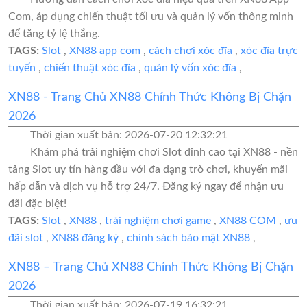
Com, áp dụng chiến thuật tối ưu và quản lý vốn thông minh
để tăng tỷ lệ thắng.
TAGS:
Slot
,
XN88 app com
,
cách chơi xóc đĩa
,
xóc đĩa trực
tuyến
,
chiến thuật xóc đĩa
,
quản lý vốn xóc đĩa
,
XN88 - Trang Chủ XN88 Chính Thức Không Bị Chặn
2026
Thời gian xuất bản: 2026-07-20 12:32:21
Khám phá trải nghiệm chơi Slot đỉnh cao tại XN88 - nền
tảng Slot uy tín hàng đầu với đa dạng trò chơi, khuyến mãi
hấp dẫn và dịch vụ hỗ trợ 24/7. Đăng ký ngay để nhận ưu
đãi đặc biệt!
TAGS:
Slot
,
XN88
,
trải nghiệm chơi game
,
XN88 COM
,
ưu
đãi slot
,
XN88 đăng ký
,
chính sách bảo mật XN88
,
XN88 – Trang Chủ XN88 Chính Thức Không Bị Chặn
2026
Thời gian xuất bản: 2026-07-19 16:32:21