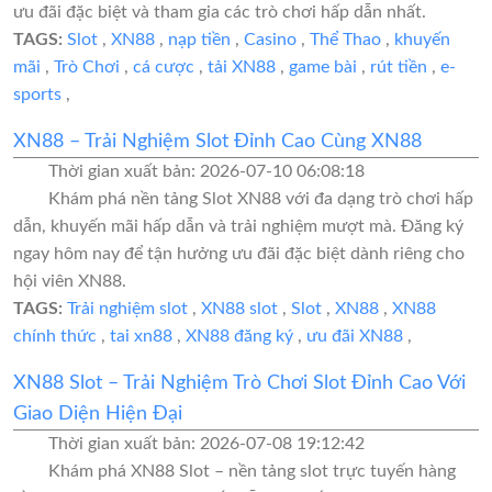
ưu đãi đặc biệt và tham gia các trò chơi hấp dẫn nhất.
TAGS:
Slot
,
XN88
,
nạp tiền
,
Casino
,
Thể Thao
,
khuyến
mãi
,
Trò Chơi
,
cá cược
,
tải XN88
,
game bài
,
rút tiền
,
e-
sports
,
XN88 – Trải Nghiệm Slot Đỉnh Cao Cùng XN88
Thời gian xuất bản: 2026-07-10 06:08:18
Khám phá nền tảng Slot XN88 với đa dạng trò chơi hấp
dẫn, khuyến mãi hấp dẫn và trải nghiệm mượt mà. Đăng ký
ngay hôm nay để tận hưởng ưu đãi đặc biệt dành riêng cho
hội viên XN88.
TAGS:
Trải nghiệm slot
,
XN88 slot
,
Slot
,
XN88
,
XN88
chính thức
,
tai xn88
,
XN88 đăng ký
,
ưu đãi XN88
,
XN88 Slot – Trải Nghiệm Trò Chơi Slot Đỉnh Cao Với
Giao Diện Hiện Đại
Thời gian xuất bản: 2026-07-08 19:12:42
Khám phá XN88 Slot – nền tảng slot trực tuyến hàng