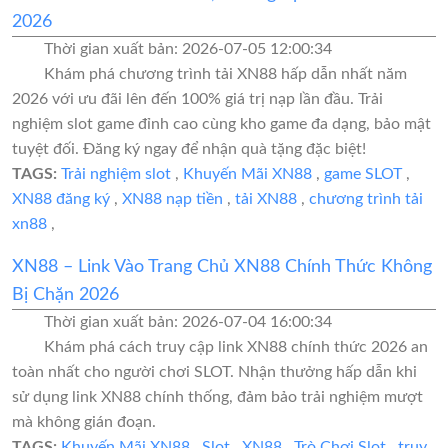
2026
Thời gian xuất bản: 2026-07-05 12:00:34
Khám phá chương trình tải XN88 hấp dẫn nhất năm
2026 với ưu đãi lên đến 100% giá trị nạp lần đầu. Trải
nghiệm slot game đỉnh cao cùng kho game đa dạng, bảo mật
tuyệt đối. Đăng ký ngay để nhận quà tặng đặc biệt!
TAGS:
Trải nghiệm slot
,
Khuyến Mãi XN88
,
game SLOT
,
XN88 đăng ký
,
XN88 nạp tiền
,
tải XN88
,
chương trình tải
xn88
,
XN88 – Link Vào Trang Chủ XN88 Chính Thức Không
Bị Chặn 2026
Thời gian xuất bản: 2026-07-04 16:00:34
Khám phá cách truy cập link XN88 chính thức 2026 an
toàn nhất cho người chơi SLOT. Nhận thưởng hấp dẫn khi
sử dụng link XN88 chính thống, đảm bảo trải nghiệm mượt
mà không gián đoạn.
TAGS:
Khuyến Mãi XN88
,
Slot
,
XN88
,
Trò Chơi Slot
,
truy