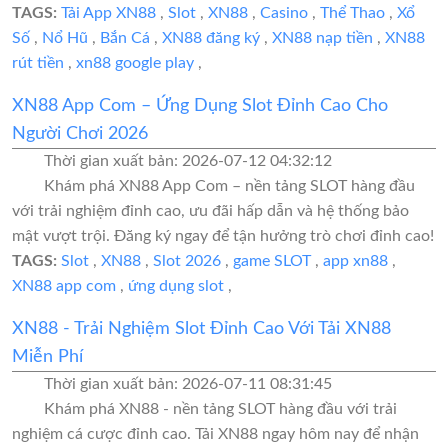
TAGS:
Tải App XN88
,
Slot
,
XN88
,
Casino
,
Thể Thao
,
Xổ
Số
,
Nổ Hũ
,
Bắn Cá
,
XN88 đăng ký
,
XN88 nạp tiền
,
XN88
rút tiền
,
xn88 google play
,
XN88 App Com – Ứng Dụng Slot Đỉnh Cao Cho
Người Chơi 2026
Thời gian xuất bản: 2026-07-12 04:32:12
Khám phá XN88 App Com – nền tảng SLOT hàng đầu
với trải nghiệm đỉnh cao, ưu đãi hấp dẫn và hệ thống bảo
mật vượt trội. Đăng ký ngay để tận hưởng trò chơi đỉnh cao!
TAGS:
Slot
,
XN88
,
Slot 2026
,
game SLOT
,
app xn88
,
XN88 app com
,
ứng dụng slot
,
XN88 - Trải Nghiệm Slot Đỉnh Cao Với Tải XN88
Miễn Phí
Thời gian xuất bản: 2026-07-11 08:31:45
Khám phá XN88 - nền tảng SLOT hàng đầu với trải
nghiệm cá cược đỉnh cao. Tải XN88 ngay hôm nay để nhận