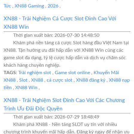
Tức
,
XN88 Gaming
,
2026
,
XN88 - Trải Nghiệm Cá Cược Slot Đỉnh Cao Với
XN88 Win
Thời gian xuất bản: 2026-07-30 14:48:50
Khám phá nền tảng cá cược Slot hàng đầu Việt Nam tại
XN88. Tận hưởng ưu đãi hấp dẫn với XN88 Win cùng các
game slot đa dạng, tỷ lệ cược hấp dẫn và dịch vụ chăm sóc
khách hàng chuyên nghiệp.
TAGS:
Trải nghiệm slot
,
Game slot online
,
Khuyến Mãi
XN88
,
Slot
,
XN88
,
cá cược slot
,
XN88 đăng ký
,
XN88 nạp
tiền
,
XN88 Win
,
XN88 - Trải Nghiệm Slot Đỉnh Cao Với Các Chương
Trình Ưu Đãi Độc Quyền
Thời gian xuất bản: 2026-07-29 18:48:49
Khám phá XN88 - Nền tảng SLOT uy tín với nhiều
chương trình khuyến mãi hấp dẫn. Đăng ký ngay để nhận ưu