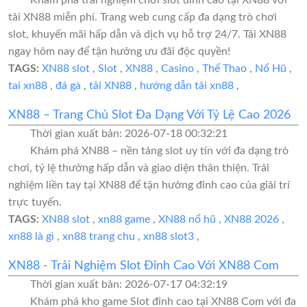
tải XN88 miễn phí. Trang web cung cấp đa dạng trò chơi
slot, khuyến mãi hấp dẫn và dịch vụ hỗ trợ 24/7. Tải XN88
ngay hôm nay để tận hưởng ưu đãi độc quyền!
TAGS:
XN88 slot
,
Slot
,
XN88
,
Casino
,
Thể Thao
,
Nổ Hũ
,
tai xn88
,
đá gà
,
tải XN88
,
hướng dẫn tải xn88
,
XN88 – Trang Chủ Slot Đa Dạng Với Tỷ Lệ Cao 2026
Thời gian xuất bản: 2026-07-18 00:32:21
Khám phá XN88 – nền tảng slot uy tín với đa dạng trò
chơi, tỷ lệ thưởng hấp dẫn và giao diện thân thiện. Trải
nghiệm liền tay tại XN88 để tận hưởng đỉnh cao của giải trí
trực tuyến.
TAGS:
XN88 slot
,
xn88 game
,
XN88 nổ hũ
,
XN88 2026
,
xn88 là gì
,
xn88 trang chu
,
xn88 slot3
,
XN88 - Trải Nghiệm Slot Đỉnh Cao Với XN88 Com
Thời gian xuất bản: 2026-07-17 04:32:19
Khám phá kho game Slot đỉnh cao tại XN88 Com với đa