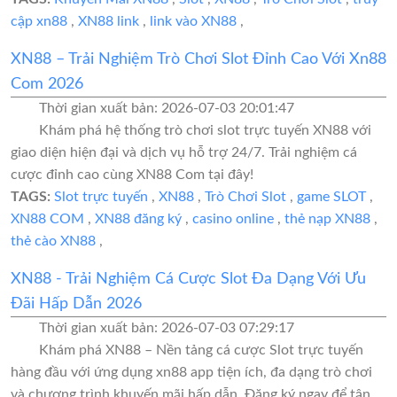
cập xn88
,
XN88 link
,
link vào XN88
,
XN88 – Trải Nghiệm Trò Chơi Slot Đỉnh Cao Với Xn88
Com 2026
Thời gian xuất bản: 2026-07-03 20:01:47
Khám phá hệ thống trò chơi slot trực tuyến XN88 với
giao diện hiện đại và dịch vụ hỗ trợ 24/7. Trải nghiệm cá
cược đỉnh cao cùng XN88 Com tại đây!
TAGS:
Slot trực tuyến
,
XN88
,
Trò Chơi Slot
,
game SLOT
,
XN88 COM
,
XN88 đăng ký
,
casino online
,
thẻ nạp XN88
,
thẻ cào XN88
,
XN88 - Trải Nghiệm Cá Cược Slot Đa Dạng Với Ưu
Đãi Hấp Dẫn 2026
Thời gian xuất bản: 2026-07-03 07:29:17
Khám phá XN88 – Nền tảng cá cược Slot trực tuyến
hàng đầu với ứng dụng xn88 app tiện ích, đa dạng trò chơi
và chương trình khuyến mãi hấp dẫn. Đăng ký ngay để tận