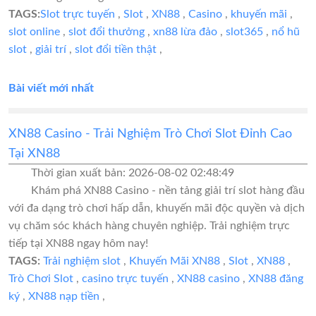
TAGS:
Slot trực tuyến
,
Slot
,
XN88
,
Casino
,
khuyến mãi
,
slot online
,
slot đổi thưởng
,
xn88 lừa đảo
,
slot365
,
nổ hũ
slot
,
giải trí
,
slot đổi tiền thật
,
Bài viết mới nhất
XN88 Casino - Trải Nghiệm Trò Chơi Slot Đỉnh Cao
Tại XN88
Thời gian xuất bản: 2026-08-02 02:48:49
Khám phá XN88 Casino - nền tảng giải trí slot hàng đầu
với đa dạng trò chơi hấp dẫn, khuyến mãi độc quyền và dịch
vụ chăm sóc khách hàng chuyên nghiệp. Trải nghiệm trực
tiếp tại XN88 ngay hôm nay!
TAGS:
Trải nghiệm slot
,
Khuyến Mãi XN88
,
Slot
,
XN88
,
Trò Chơi Slot
,
casino trực tuyến
,
XN88 casino
,
XN88 đăng
ký
,
XN88 nạp tiền
,