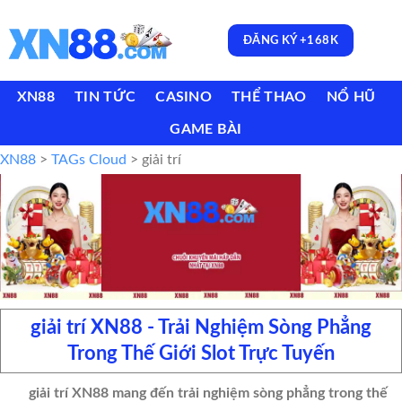
ĐĂNG KÝ +168K
XN88
TIN TỨC
CASINO
THỂ THAO
NỔ HŨ
GAME BÀI
XN88
>
TAGs Cloud
>
giải trí
giải trí XN88 - Trải Nghiệm Sòng Phẳng
Trong Thế Giới Slot Trực Tuyến
giải trí XN88 mang đến trải nghiệm sòng phẳng trong thế