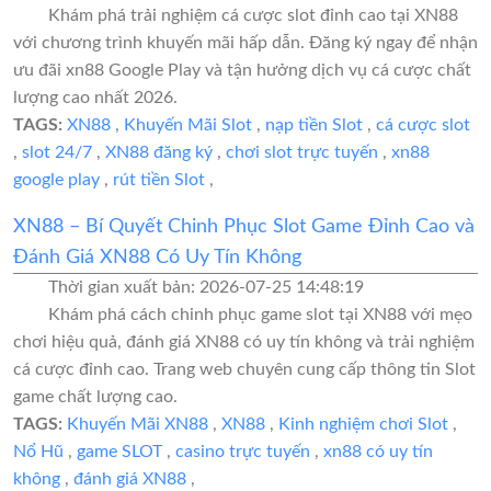
Khám phá trải nghiệm cá cược slot đỉnh cao tại XN88
với chương trình khuyến mãi hấp dẫn. Đăng ký ngay để nhận
ưu đãi xn88 Google Play và tận hưởng dịch vụ cá cược chất
lượng cao nhất 2026.
TAGS:
XN88
,
Khuyến Mãi Slot
,
nạp tiền Slot
,
cá cược slot
,
slot 24/7
,
XN88 đăng ký
,
chơi slot trực tuyến
,
xn88
google play
,
rút tiền Slot
,
XN88 – Bí Quyết Chinh Phục Slot Game Đỉnh Cao và
Đánh Giá XN88 Có Uy Tín Không
Thời gian xuất bản: 2026-07-25 14:48:19
Khám phá cách chinh phục game slot tại XN88 với mẹo
chơi hiệu quả, đánh giá XN88 có uy tín không và trải nghiệm
cá cược đỉnh cao. Trang web chuyên cung cấp thông tin Slot
game chất lượng cao.
TAGS:
Khuyến Mãi XN88
,
XN88
,
Kinh nghiệm chơi Slot
,
Nổ Hũ
,
game SLOT
,
casino trực tuyến
,
xn88 có uy tín
không
,
đánh giá XN88
,