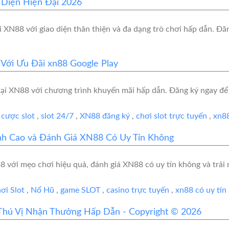
 Diện Hiện Đại 2026
 XN88 với giao diện thân thiện và đa dạng trò chơi hấp dẫn. Đăn
 Với Ưu Đãi xn88 Google Play
tại XN88 với chương trình khuyến mãi hấp dẫn. Đăng ký ngay để
 cược slot
,
slot 24/7
,
XN88 đăng ký
,
chơi slot trực tuyến
,
xn88
nh Cao và Đánh Giá XN88 Có Uy Tín Không
 với mẹo chơi hiệu quả, đánh giá XN88 có uy tín không và trải
ơi Slot
,
Nổ Hũ
,
game SLOT
,
casino trực tuyến
,
xn88 có uy tín
 Thú Vị Nhận Thưởng Hấp Dẫn - Copyright © 2026