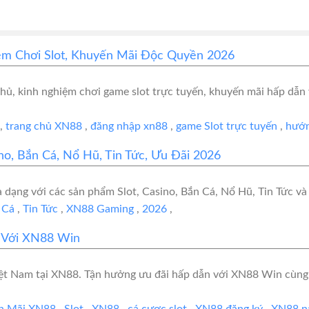
m Chơi Slot, Khuyến Mãi Độc Quyền 2026
ủ, kinh nghiệm chơi game slot trực tuyến, khuyến mãi hấp dẫn
,
trang chủ XN88
,
đăng nhập xn88
,
game Slot trực tuyến
,
hướn
o, Bắn Cá, Nổ Hũ, Tin Tức, Ưu Đãi 2026
a dạng với các sản phẩm Slot, Casino, Bắn Cá, Nổ Hũ, Tin Tức v
 Cá
,
Tin Tức
,
XN88 Gaming
,
2026
,
o Với XN88 Win
ệt Nam tại XN88. Tận hưởng ưu đãi hấp dẫn với XN88 Win cùng c