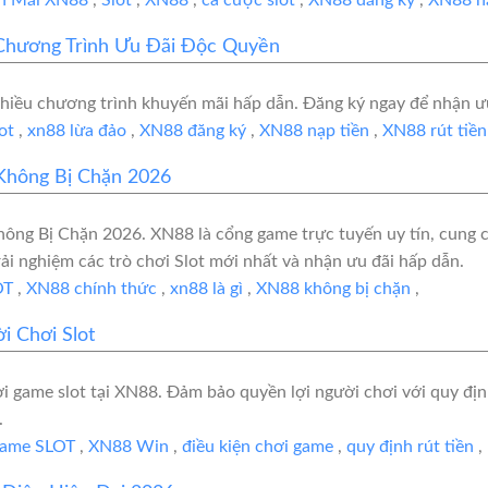
n Mãi XN88
,
Slot
,
XN88
,
cá cược slot
,
XN88 đăng ký
,
XN88 nạ
 Chương Trình Ưu Đãi Độc Quyền
iều chương trình khuyến mãi hấp dẫn. Đăng ký ngay để nhận ưu đ
ot
,
xn88 lừa đảo
,
XN88 đăng ký
,
XN88 nạp tiền
,
XN88 rút tiền
Không Bị Chặn 2026
g Bị Chặn 2026. XN88 là cổng game trực tuyến uy tín, cung cấp
ải nghiệm các trò chơi Slot mới nhất và nhận ưu đãi hấp dẫn.
OT
,
XN88 chính thức
,
xn88 là gì
,
XN88 không bị chặn
,
 Chơi Slot
i game slot tại XN88. Đảm bảo quyền lợi người chơi với quy địn
.
ame SLOT
,
XN88 Win
,
điều kiện chơi game
,
quy định rút tiền
,