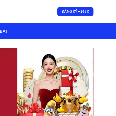
ĐĂNG KÝ +168K
BÀI