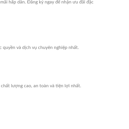
n mãi hấp dẫn. Đăng ký ngay để nhận ưu đãi đặc
c quyền và dịch vụ chuyên nghiệp nhất.
hất lượng cao, an toàn và tiện lợi nhất.