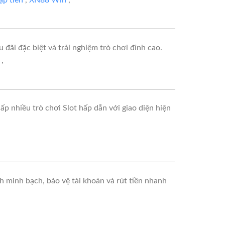
p tiền
,
XN88 Win
,
ãi đặc biệt và trải nghiệm trò chơi đỉnh cao.
,
 nhiều trò chơi Slot hấp dẫn với giao diện hiện
h minh bạch, bảo vệ tài khoản và rút tiền nhanh