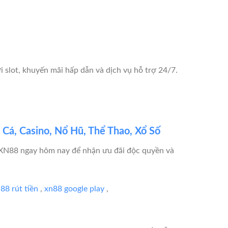
 slot, khuyến mãi hấp dẫn và dịch vụ hỗ trợ 24/7.
 Cá, Casino, Nổ Hũ, Thể Thao, Xổ Số
p XN88 ngay hôm nay để nhận ưu đãi độc quyền và
88 rút tiền
,
xn88 google play
,