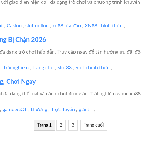
với giao diện hiện đại, đa dạng trò chơi và chương trình khuyế
ot
,
Casino
,
slot online
,
xn88 lừa đảo
,
XN88 chính thức
,
ông Bị Chặn 2026
 đa dạng trò chơi hấp dẫn. Truy cập ngay để tận hưởng ưu đãi độ
,
trải nghiệm
,
trang chủ
,
Slot88
,
Slot chính thức
,
g, Chơi Ngay
đa dạng thể loại và cách chơi đơn giản. Trải nghiệm game xn88 c
,
game SLOT
,
thưởng
,
Trực Tuyến
,
giải trí
,
Trang 1
2
3
Trang cuối