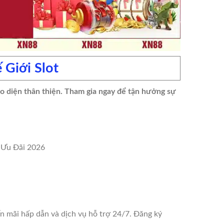
 Giới Slot
ao diện thân thiện. Tham gia ngay để tận hưởng sự
à Ưu Đãi 2026
ến mãi hấp dẫn và dịch vụ hỗ trợ 24/7. Đăng ký