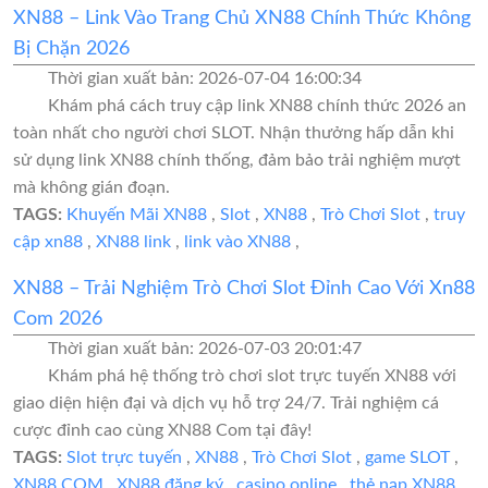
XN88 – Link Vào Trang Chủ XN88 Chính Thức Không
Bị Chặn 2026
Thời gian xuất bản: 2026-07-04 16:00:34
Khám phá cách truy cập link XN88 chính thức 2026 an
toàn nhất cho người chơi SLOT. Nhận thưởng hấp dẫn khi
sử dụng link XN88 chính thống, đảm bảo trải nghiệm mượt
mà không gián đoạn.
TAGS:
Khuyến Mãi XN88
,
Slot
,
XN88
,
Trò Chơi Slot
,
truy
cập xn88
,
XN88 link
,
link vào XN88
,
XN88 – Trải Nghiệm Trò Chơi Slot Đỉnh Cao Với Xn88
Com 2026
Thời gian xuất bản: 2026-07-03 20:01:47
Khám phá hệ thống trò chơi slot trực tuyến XN88 với
giao diện hiện đại và dịch vụ hỗ trợ 24/7. Trải nghiệm cá
cược đỉnh cao cùng XN88 Com tại đây!
TAGS:
Slot trực tuyến
,
XN88
,
Trò Chơi Slot
,
game SLOT
,
XN88 COM
,
XN88 đăng ký
,
casino online
,
thẻ nạp XN88
,