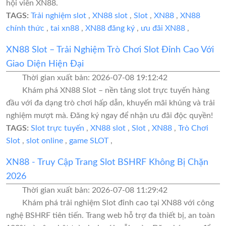
hội viên XN88.
TAGS:
Trải nghiệm slot
,
XN88 slot
,
Slot
,
XN88
,
XN88
chính thức
,
tai xn88
,
XN88 đăng ký
,
ưu đãi XN88
,
XN88 Slot – Trải Nghiệm Trò Chơi Slot Đỉnh Cao Với
Giao Diện Hiện Đại
Thời gian xuất bản: 2026-07-08 19:12:42
Khám phá XN88 Slot – nền tảng slot trực tuyến hàng
đầu với đa dạng trò chơi hấp dẫn, khuyến mãi khủng và trải
nghiệm mượt mà. Đăng ký ngay để nhận ưu đãi độc quyền!
TAGS:
Slot trực tuyến
,
XN88 slot
,
Slot
,
XN88
,
Trò Chơi
Slot
,
slot online
,
game SLOT
,
XN88 - Truy Cập Trang Slot BSHRF Không Bị Chặn
2026
Thời gian xuất bản: 2026-07-08 11:29:42
Khám phá trải nghiệm Slot đỉnh cao tại XN88 với công
nghệ BSHRF tiên tiến. Trang web hỗ trợ đa thiết bị, an toàn