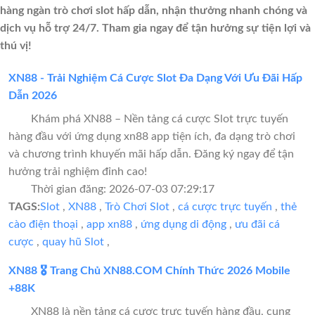
hàng ngàn trò chơi slot hấp dẫn, nhận thưởng nhanh chóng và
dịch vụ hỗ trợ 24/7. Tham gia ngay để tận hưởng sự tiện lợi và
thú vị!
XN88 - Trải Nghiệm Cá Cược Slot Đa Dạng Với Ưu Đãi Hấp
Dẫn 2026
Khám phá XN88 – Nền tảng cá cược Slot trực tuyến
hàng đầu với ứng dụng xn88 app tiện ích, đa dạng trò chơi
và chương trình khuyến mãi hấp dẫn. Đăng ký ngay để tận
hưởng trải nghiệm đỉnh cao!
Thời gian đăng: 2026-07-03 07:29:17
TAGS:
Slot
,
XN88
,
Trò Chơi Slot
,
cá cược trực tuyến
,
thẻ
cào điện thoại
,
app xn88
,
ứng dụng di động
,
ưu đãi cá
cược
,
quay hũ Slot
,
XN88 🎖️ Trang Chủ XN88.COM Chính Thức 2026 Mobile
+88K
XN88 là nền tảng cá cược trực tuyến hàng đầu, cung