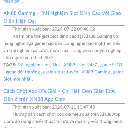
miễn phí
,
XN88 Gaming – Trải Nghiệm Slot Đỉnh Cao Với Giao
Diện Hiện Đại
Thời gian xuất bản: 2026-07-22 06:48:02
Khám phá thế giới Slot đỉnh cao tại XN88 Gaming với
hàng nghìn tựa game hấp dẫn, công nghệ bảo mật tiên tiến
và trải nghiệm cá cược mượt mà. Trang web chuyên nghiệp
cho người yêu thích SLOT.
TAGS:
Trải nghiệm slot
,
Slot
,
XN88
,
slot 24/7
,
game SLOT
,
game đổi thưởng
,
casino trực tuyến
,
XN88 Gaming
,
game
Slot mới nhất
,
Cách Chơi Xóc Đĩa Giỏi – Chi Tiết, Đơn Giản Từ A
Đến Z trên XN88 App Com
Thời gian xuất bản: 2026-07-21 10:47:43
Hướng dẫn cách chơi xóc đĩa hiệu quả trên XN88 App
Com, áp dụng chiến thuật tối ưu và quản lý vốn thông minh