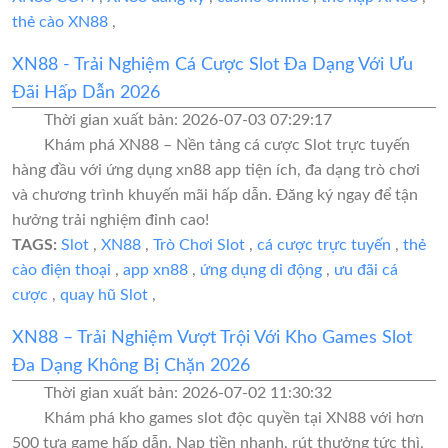
thẻ cào XN88
,
XN88 - Trải Nghiệm Cá Cược Slot Đa Dạng Với Ưu
Đãi Hấp Dẫn 2026
Thời gian xuất bản: 2026-07-03 07:29:17
Khám phá XN88 – Nền tảng cá cược Slot trực tuyến
hàng đầu với ứng dụng xn88 app tiện ích, đa dạng trò chơi
và chương trình khuyến mãi hấp dẫn. Đăng ký ngay để tận
hưởng trải nghiệm đỉnh cao!
TAGS:
Slot
,
XN88
,
Trò Chơi Slot
,
cá cược trực tuyến
,
thẻ
cào điện thoại
,
app xn88
,
ứng dụng di động
,
ưu đãi cá
cược
,
quay hũ Slot
,
XN88 – Trải Nghiệm Vượt Trội Với Kho Games Slot
Đa Dạng Không Bị Chặn 2026
Thời gian xuất bản: 2026-07-02 11:30:32
Khám phá kho games slot độc quyền tại XN88 với hơn
500 tựa game hấp dẫn. Nạp tiền nhanh, rút thưởng tức thì,