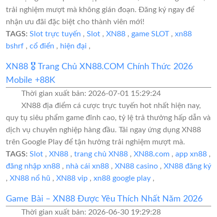
trải nghiệm mượt mà không gián đoạn. Đăng ký ngay để
nhận ưu đãi đặc biệt cho thành viên mới!
TAGS:
Slot trực tuyến
,
Slot
,
XN88
,
game SLOT
,
xn88
bshrf
,
cổ điển
,
hiện đại
,
XN88 🎖️ Trang Chủ XN88.COM Chính Thức 2026
Mobile +88K
Thời gian xuất bản: 2026-07-01 15:29:24
XN88 địa điểm cá cược trực tuyến hot nhất hiện nay,
quy tụ siêu phẩm game đỉnh cao, tỷ lệ trả thưởng hấp dẫn và
dịch vụ chuyên nghiệp hàng đầu. Tải ngay ứng dụng XN88
trên Google Play để tận hưởng trải nghiệm mượt mà.
TAGS:
Slot
,
XN88
,
trang chủ XN88
,
XN88.com
,
app xn88
,
đăng nhập xn88
,
nhà cái xn88
,
XN88 casino
,
XN88 đăng ký
,
XN88 nổ hũ
,
XN88 vip
,
xn88 google play
,
Game Bài – XN88 Được Yêu Thích Nhất Năm 2026
Thời gian xuất bản: 2026-06-30 19:29:28