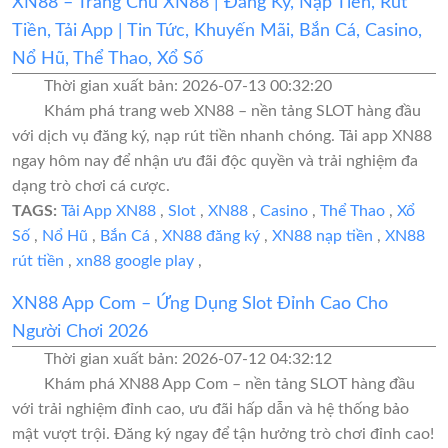
XN88 – Trang Chủ XN88 | Đăng Ký, Nạp Tiền, Rút
Tiền, Tải App | Tin Tức, Khuyến Mãi, Bắn Cá, Casino,
Nổ Hũ, Thể Thao, Xổ Số
Thời gian xuất bản: 2026-07-13 00:32:20
Khám phá trang web XN88 – nền tảng SLOT hàng đầu
với dịch vụ đăng ký, nạp rút tiền nhanh chóng. Tải app XN88
ngay hôm nay để nhận ưu đãi độc quyền và trải nghiệm đa
dạng trò chơi cá cược.
TAGS:
Tải App XN88
,
Slot
,
XN88
,
Casino
,
Thể Thao
,
Xổ
Số
,
Nổ Hũ
,
Bắn Cá
,
XN88 đăng ký
,
XN88 nạp tiền
,
XN88
rút tiền
,
xn88 google play
,
XN88 App Com – Ứng Dụng Slot Đỉnh Cao Cho
Người Chơi 2026
Thời gian xuất bản: 2026-07-12 04:32:12
Khám phá XN88 App Com – nền tảng SLOT hàng đầu
với trải nghiệm đỉnh cao, ưu đãi hấp dẫn và hệ thống bảo
mật vượt trội. Đăng ký ngay để tận hưởng trò chơi đỉnh cao!