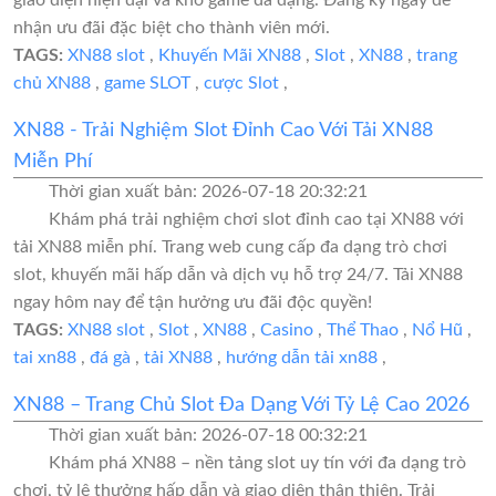
nhận ưu đãi đặc biệt cho thành viên mới.
TAGS:
XN88 slot
,
Khuyến Mãi XN88
,
Slot
,
XN88
,
trang
chủ XN88
,
game SLOT
,
cược Slot
,
XN88 - Trải Nghiệm Slot Đỉnh Cao Với Tải XN88
Miễn Phí
Thời gian xuất bản: 2026-07-18 20:32:21
Khám phá trải nghiệm chơi slot đỉnh cao tại XN88 với
tải XN88 miễn phí. Trang web cung cấp đa dạng trò chơi
slot, khuyến mãi hấp dẫn và dịch vụ hỗ trợ 24/7. Tải XN88
ngay hôm nay để tận hưởng ưu đãi độc quyền!
TAGS:
XN88 slot
,
Slot
,
XN88
,
Casino
,
Thể Thao
,
Nổ Hũ
,
tai xn88
,
đá gà
,
tải XN88
,
hướng dẫn tải xn88
,
XN88 – Trang Chủ Slot Đa Dạng Với Tỷ Lệ Cao 2026
Thời gian xuất bản: 2026-07-18 00:32:21
Khám phá XN88 – nền tảng slot uy tín với đa dạng trò
chơi, tỷ lệ thưởng hấp dẫn và giao diện thân thiện. Trải