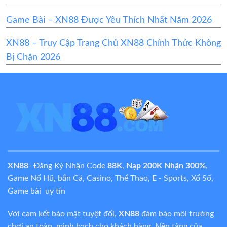
Game Bài – XN88 Được Yêu Thích Nhất Năm 2026
XN88 – Truy Cập Trang Chủ XN88 Chính Thức Không
Bị Chặn 2026
XN88
- Đăng Ký Nhận Code
88K
,
Nạp 200K Nhận 300%
,
Game Nổ Hũ, bắn Cá, Casino, Thể Thao, E - Sports, Xổ Số,
Game bài uy tín
Với cam kết bảo mật tuyệt đối,
XN88
đảm bảo môi trường
chơi an toàn, minh bạch cho khách hàng. Nền tảng của