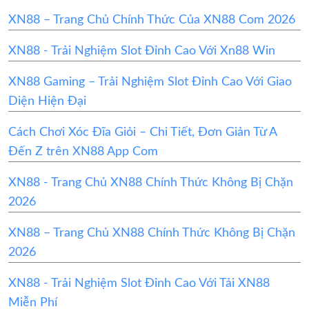
XN88 – Trang Chủ Chính Thức Của XN88 Com 2026
XN88 - Trải Nghiệm Slot Đỉnh Cao Với Xn88 Win
XN88 Gaming – Trải Nghiệm Slot Đỉnh Cao Với Giao
Diện Hiện Đại
Cách Chơi Xóc Đĩa Giỏi – Chi Tiết, Đơn Giản Từ A
Đến Z trên XN88 App Com
XN88 - Trang Chủ XN88 Chính Thức Không Bị Chặn
2026
XN88 – Trang Chủ XN88 Chính Thức Không Bị Chặn
2026
XN88 - Trải Nghiệm Slot Đỉnh Cao Với Tải XN88
Miễn Phí