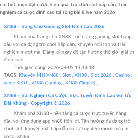
chi tiết, mẹo đặt cược hiệu quả, trò chơi slot hấp dẫn. Trải
nghiệm cá cược đỉnh cao tại sòng bài 8live năm 2026
XN88 - Trang Chủ Gaming Slot Đỉnh Cao 2026
Khám phá trang chủ XN88 - nền tảng gaming slot hàng
đầu với đa dạng trò chơi hấp dẫn, khuyến mãi lớn và trải
nghiệm mượt mà. Đăng ký ngay để tận hưởng thế giới giải trí
đỉnh cao!
Thời gian đăng: 2026-08-09 14:48:48
TAGS:
Khuyến Mãi XN88
,
Slot
,
XN88
,
Slot 2026
,
Casino
,
game SLOT
,
XN88 Gaming
,
XN88 đăng ký
,
XN88 - Trải Nghiệm Cá Cược Trực Tuyến Đỉnh Cao Với Ưu
Đãi Khủng - Copyright © 2026
Khám phá XN88 - nền tảng cá cược trực tuyến hàng
đầu với ứng dụng app xn88 tiện lợi. Tận hưởng đa dạng trò
chơi slot, khuyến mãi hấp dẫn và trải nghiệm mượt mà chỉ
có tại XN88.