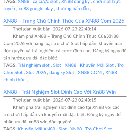
TAGS:
XN88
,
cá cược slot
,
XN88 đăng ký
,
chơi slot trực
tuyến
,
xn88 google play
,
thưởng hấp dẫn
,
XN88 – Trang Chủ Chính Thức Của XN88 Com 2026
Thời gian xuất bản: 2026-07-23 22:48:14
Khám phá XN88 – Trang Chủ Chính Thức Của XN88
Com 2026 với hàng loạt trò chơi Slot hấp dẫn, khuyến mãi
độc quyền và trải nghiệm cá cược đỉnh cao. Đăng ký ngay để
tận hưởng ưu đãi đặc biệt!
TAGS:
Trải nghiệm slot
,
Slot
,
XN88
,
Khuyến Mãi Slot
,
Trò
Chơi Slot
,
Slot 2026
,
đăng ký Slot
,
XN88 COM
,
XN88
chính thức
,
XN88 - Trải Nghiệm Slot Đỉnh Cao Với Xn88 Win
Thời gian xuất bản: 2026-07-23 02:48:15
Khám phá trải nghiệm slot đỉnh cao tại XN88 với các
trò chơi hấp dẫn và khuyến mãi đặc biệt. Đăng ký ngay để
nhận ưu đãi xn88 win độc quyền!
TAGS:
Khuyến Mãi XN88
,
Slot
,
XN88
,
Trò Chơi Slot
,