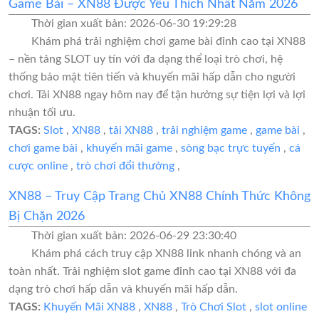
Game Bài – XN88 Được Yêu Thích Nhất Năm 2026
Thời gian xuất bản: 2026-06-30 19:29:28
Khám phá trải nghiệm chơi game bài đỉnh cao tại XN88
– nền tảng SLOT uy tín với đa dạng thể loại trò chơi, hệ
thống bảo mật tiên tiến và khuyến mãi hấp dẫn cho người
chơi. Tải XN88 ngay hôm nay để tận hưởng sự tiện lợi và lợi
nhuận tối ưu.
TAGS:
Slot
,
XN88
,
tải XN88
,
trải nghiệm game
,
game bài
,
chơi game bài
,
khuyến mãi game
,
sòng bạc trực tuyến
,
cá
cược online
,
trò chơi đổi thưởng
,
XN88 – Truy Cập Trang Chủ XN88 Chính Thức Không
Bị Chặn 2026
Thời gian xuất bản: 2026-06-29 23:30:40
Khám phá cách truy cập XN88 link nhanh chóng và an
toàn nhất. Trải nghiệm slot game đỉnh cao tại XN88 với đa
dạng trò chơi hấp dẫn và khuyến mãi hấp dẫn.
TAGS:
Khuyến Mãi XN88
,
XN88
,
Trò Chơi Slot
,
slot online