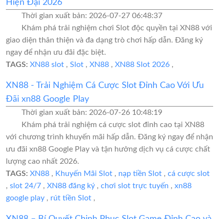
Hiện Đại 2026
Thời gian xuất bản: 2026-07-27 06:48:37
Khám phá trải nghiệm chơi Slot độc quyền tại XN88 với
giao diện thân thiện và đa dạng trò chơi hấp dẫn. Đăng ký
ngay để nhận ưu đãi đặc biệt.
TAGS:
XN88 slot
,
Slot
,
XN88
,
XN88 Slot 2026
,
XN88 - Trải Nghiệm Cá Cược Slot Đỉnh Cao Với Ưu
Đãi xn88 Google Play
Thời gian xuất bản: 2026-07-26 10:48:19
Khám phá trải nghiệm cá cược slot đỉnh cao tại XN88
với chương trình khuyến mãi hấp dẫn. Đăng ký ngay để nhận
ưu đãi xn88 Google Play và tận hưởng dịch vụ cá cược chất
lượng cao nhất 2026.
TAGS:
XN88
,
Khuyến Mãi Slot
,
nạp tiền Slot
,
cá cược slot
,
slot 24/7
,
XN88 đăng ký
,
chơi slot trực tuyến
,
xn88
google play
,
rút tiền Slot
,
XN88 – Bí Quyết Chinh Phục Slot Game Đỉnh Cao và