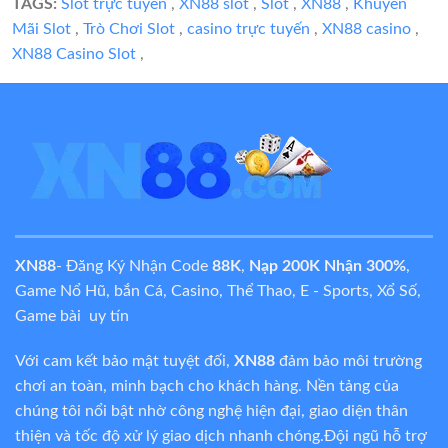
TAGS:
Slot trực tuyến
,
XN88 slot
,
Slot
,
XN88
,
Khuyến
Mãi Slot
,
Trò Chơi Slot
,
casino trực tuyến
,
XN88 casino
,
XN88 Casino Slot
,
XN88
- Đăng Ký Nhận Code
88K
,
Nạp 200K Nhận 300%
,
Game Nổ Hũ, bắn Cá, Casino, Thể Thao, E - Sports, Xổ Số,
Game bài uy tín
Với cam kết bảo mật tuyệt đối,
XN88
đảm bảo môi trường
chơi an toàn, minh bạch cho khách hàng. Nền tảng của
chúng tôi nổi bật nhờ công nghệ hiện đại, giao diện thân
thiện và tốc độ xử lý giao dịch nhanh chóng.
Đội ngũ hỗ trợ