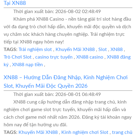
Tại XN88
Thời gian xuất bản: 2026-08-02 02:48:49
Khám phá XN88 Casino - nền tảng giải trí slot hàng đầu
với đa dạng trò chơi hấp dẫn, khuyến mãi độc quyền và dịch
vụ chăm sóc khách hàng chuyên nghiệp. Trải nghiệm trực
tiếp tại XN88 ngay hôm nay!
TAGS:
Trải nghiệm slot
,
Khuyến Mãi XN88
,
Slot
,
XN88
,
Trò Chơi Slot
,
casino trực tuyến
,
XN88 casino
,
XN88 đăng
ký
,
XN88 nạp tiền
,
XN88 – Hướng Dẫn Đăng Nhập, Kinh Nghiệm Chơi
Slot, Khuyến Mãi Độc Quyền 2026
Thời gian xuất bản: 2026-08-01 06:48:49
XN88 cung cấp hướng dẫn đăng nhập trang chủ, kinh
nghiệm chơi game slot trực tuyến, khuyến mãi hấp dẫn và
cách chơi game mới nhất năm 2026. Đăng ký tài khoản ngay
hôm nay để tận hưởng ưu đãi.
TAGS:
Khuyến Mãi XN88
,
Kinh nghiệm chơi Slot
,
trang chủ