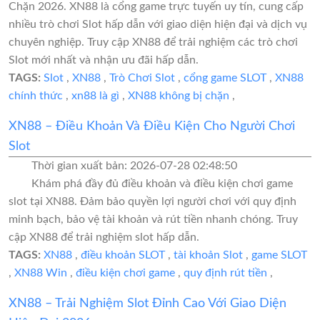
Chặn 2026. XN88 là cổng game trực tuyến uy tín, cung cấp
nhiều trò chơi Slot hấp dẫn với giao diện hiện đại và dịch vụ
chuyên nghiệp. Truy cập XN88 để trải nghiệm các trò chơi
Slot mới nhất và nhận ưu đãi hấp dẫn.
TAGS:
Slot
,
XN88
,
Trò Chơi Slot
,
cổng game SLOT
,
XN88
chính thức
,
xn88 là gì
,
XN88 không bị chặn
,
XN88 – Điều Khoản Và Điều Kiện Cho Người Chơi
Slot
Thời gian xuất bản: 2026-07-28 02:48:50
Khám phá đầy đủ điều khoản và điều kiện chơi game
slot tại XN88. Đảm bảo quyền lợi người chơi với quy định
minh bạch, bảo vệ tài khoản và rút tiền nhanh chóng. Truy
cập XN88 để trải nghiệm slot hấp dẫn.
TAGS:
XN88
,
điều khoản SLOT
,
tài khoản Slot
,
game SLOT
,
XN88 Win
,
điều kiện chơi game
,
quy định rút tiền
,
XN88 – Trải Nghiệm Slot Đỉnh Cao Với Giao Diện