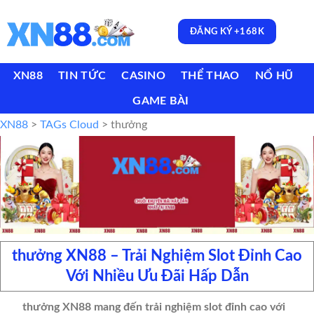
ĐĂNG KÝ +168K
XN88
TIN TỨC
CASINO
THỂ THAO
NỔ HŨ
GAME BÀI
XN88
>
TAGs Cloud
>
thưởng
thưởng XN88 – Trải Nghiệm Slot Đỉnh Cao
Với Nhiều Ưu Đãi Hấp Dẫn
thưởng XN88 mang đến trải nghiệm slot đỉnh cao với