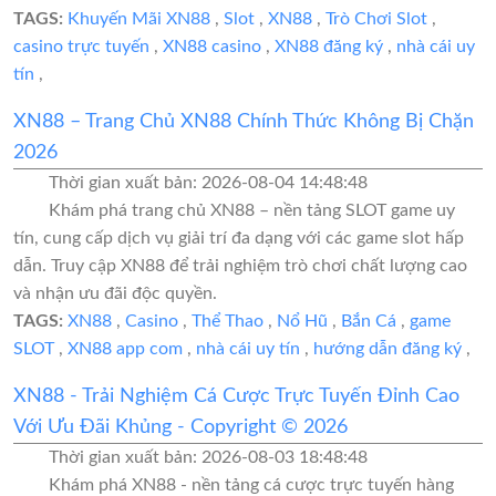
TAGS:
Khuyến Mãi XN88
,
Slot
,
XN88
,
Trò Chơi Slot
,
casino trực tuyến
,
XN88 casino
,
XN88 đăng ký
,
nhà cái uy
tín
,
XN88 – Trang Chủ XN88 Chính Thức Không Bị Chặn
2026
Thời gian xuất bản: 2026-08-04 14:48:48
Khám phá trang chủ XN88 – nền tảng SLOT game uy
tín, cung cấp dịch vụ giải trí đa dạng với các game slot hấp
dẫn. Truy cập XN88 để trải nghiệm trò chơi chất lượng cao
và nhận ưu đãi độc quyền.
TAGS:
XN88
,
Casino
,
Thể Thao
,
Nổ Hũ
,
Bắn Cá
,
game
SLOT
,
XN88 app com
,
nhà cái uy tín
,
hướng dẫn đăng ký
,
XN88 - Trải Nghiệm Cá Cược Trực Tuyến Đỉnh Cao
Với Ưu Đãi Khủng - Copyright © 2026
Thời gian xuất bản: 2026-08-03 18:48:48
Khám phá XN88 - nền tảng cá cược trực tuyến hàng