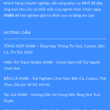
khách hàng chuyên nghiệp, sẵn sàng phục vụ
24/7
để đáp
ứng mọi nhu cầu và thắc mắc của người chơi. Chọn ngay
XN88
để trải nghiệm giải trí đỉnh cao và đáng tin cậy!
HƯỚNG DẪN
TỔNG HỢP XN88 – Tổng Hợp Thông Tin Slot, Casino, Bắn
Cá, Tin Tức 2026
Miễn Trừ Trách Nhiệm XN88 - Chính Sách Hỗ Trợ Người
Chơi Slot
BẮN CÁ XN88 - Trải Nghiệm Chơi Slot, Bắn Cá, Casino, Thể
Thao, Đá Gà, Xổ Số, Nổ Hũ
Tác Giả XN88 – Hướng Dẫn Sử Dụng Nền Tảng Slot Trực
Tuyến