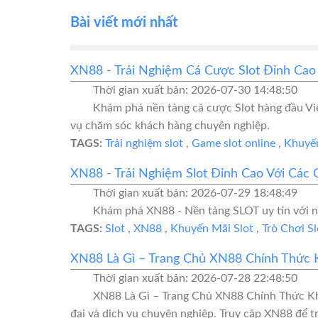
Bài viết mới nhất
XN88 - Trải Nghiệm Cá Cược Slot Đỉnh Ca
Thời gian xuất bản: 2026-07-30 14:48:50
Khám phá nền tảng cá cược Slot hàng đầu Vi
vụ chăm sóc khách hàng chuyên nghiệp.
TAGS:
Trải nghiệm slot
,
Game slot online
,
Khuyế
XN88 - Trải Nghiệm Slot Đỉnh Cao Với Các
Thời gian xuất bản: 2026-07-29 18:48:49
Khám phá XN88 - Nền tảng SLOT uy tín với nh
TAGS:
Slot
,
XN88
,
Khuyến Mãi Slot
,
Trò Chơi Sl
XN88 Là Gì – Trang Chủ XN88 Chính Thức 
Thời gian xuất bản: 2026-07-28 22:48:50
XN88 Là Gì – Trang Chủ XN88 Chính Thức Khôn
đại và dịch vụ chuyên nghiệp. Truy cập XN88 để tr