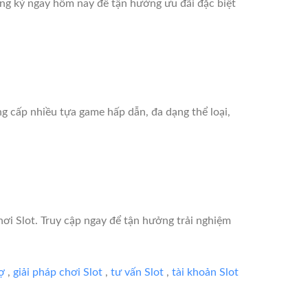
ng ký ngay hôm nay để tận hưởng ưu đãi đặc biệt
g cấp nhiều tựa game hấp dẫn, đa dạng thể loại,
ơi Slot. Truy cập ngay để tận hưởng trải nghiệm
ợ
,
giải pháp chơi Slot
,
tư vấn Slot
,
tài khoản Slot