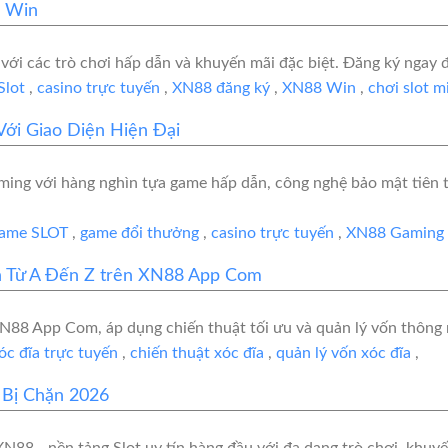
8 Win
 với các trò chơi hấp dẫn và khuyến mãi đặc biệt. Đăng ký ngay
Slot
,
casino trực tuyến
,
XN88 đăng ký
,
XN88 Win
,
chơi slot m
Với Giao Diện Hiện Đại
ming với hàng nghìn tựa game hấp dẫn, công nghệ bảo mật tiên 
ame SLOT
,
game đổi thưởng
,
casino trực tuyến
,
XN88 Gaming
ản Từ A Đến Z trên XN88 App Com
N88 App Com, áp dụng chiến thuật tối ưu và quản lý vốn thông m
óc đĩa trực tuyến
,
chiến thuật xóc đĩa
,
quản lý vốn xóc đĩa
,
 Bị Chặn 2026