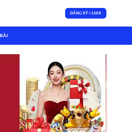
ĐĂNG KÝ +168K
BÀI