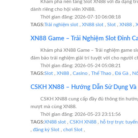
Khám phá nền tảng Slot XN88 với đa dạng tr
dành riêng cho hội viên XN88.
Thời gian đăng: 2026-07-10 06:08:18
TAGS:
Trải nghiệm slot
,
XN88 slot
,
Slot
,
XN88
,
X
XN88 Game – Trải Nghiệm Slot Đỉnh C
Khám phá XN88 Game – Trải nghiệm game slot 
đảm bảo trải nghiệm giải trí tuyệt vời cho người c
Thời gian đăng: 2026-05-24 05:08:21
TAGS:
Slot
,
XN88
,
Casino
,
Thể Thao
,
Đá Gà
,
Nổ
CSKH XN88 – Hướng Dẫn Sử Dụng Và Hỗ
CSKH XN88 cung cấp đầy đủ thông tin hướng dẫ
mượt mà cùng XN88.
Thời gian đăng: 2026-05-23 23:11:56
TAGS:
XN88 slot
,
CSKH XN88
,
hỗ trợ trực tuyến
,
đăng ký Slot
,
chơi Slot
,