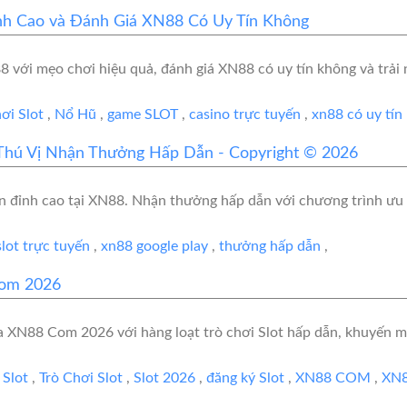
nh Cao và Đánh Giá XN88 Có Uy Tín Không
 với mẹo chơi hiệu quả, đánh giá XN88 có uy tín không và trải
ơi Slot
,
Nổ Hũ
,
game SLOT
,
casino trực tuyến
,
xn88 có uy tín
 Thú Vị Nhận Thưởng Hấp Dẫn - Copyright © 2026
n đỉnh cao tại XN88. Nhận thưởng hấp dẫn với chương trình ưu 
slot trực tuyến
,
xn88 google play
,
thưởng hấp dẫn
,
Com 2026
N88 Com 2026 với hàng loạt trò chơi Slot hấp dẫn, khuyến mãi
Slot
,
Trò Chơi Slot
,
Slot 2026
,
đăng ký Slot
,
XN88 COM
,
XN8