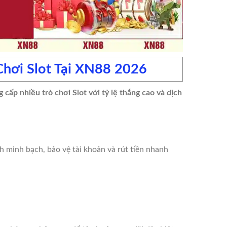
Chơi Slot Tại XN88 2026
cấp nhiều trò chơi Slot với tỷ lệ thắng cao và dịch
h minh bạch, bảo vệ tài khoản và rút tiền nhanh