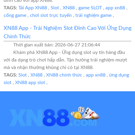
đỉnh cao với app XN88.
TAGS:
Tải App XN88
,
Slot
,
XN88
,
game SLOT
,
app xn88
,
cổng game
,
chơi slot trực tuyến
,
trải nghiệm game
,
XN88 App - Trải Nghiệm Slot Đỉnh Cao Với Ứng Dụng
Chính Thức
Thời gian xuất bản: 2026-06-27 21:06:44
Khám phá XN88 App - Ứng dụng slot uy tín hàng đầu
với đa dạng trò chơi hấp dẫn. Tận hưởng trải nghiệm mượt
mà và nhận thưởng khủng chỉ có tại XN88.
TAGS:
Slot
,
XN88
,
XN88 chính thức
,
app xn88
,
ứng dụng
slot
,
XN88 app slot
,