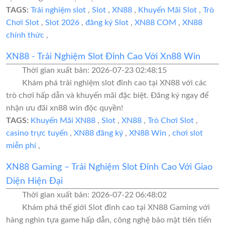
TAGS:
Trải nghiệm slot
,
Slot
,
XN88
,
Khuyến Mãi Slot
,
Trò
Chơi Slot
,
Slot 2026
,
đăng ký Slot
,
XN88 COM
,
XN88
chính thức
,
XN88 - Trải Nghiệm Slot Đỉnh Cao Với Xn88 Win
Thời gian xuất bản: 2026-07-23 02:48:15
Khám phá trải nghiệm slot đỉnh cao tại XN88 với các
trò chơi hấp dẫn và khuyến mãi đặc biệt. Đăng ký ngay để
nhận ưu đãi xn88 win độc quyền!
TAGS:
Khuyến Mãi XN88
,
Slot
,
XN88
,
Trò Chơi Slot
,
casino trực tuyến
,
XN88 đăng ký
,
XN88 Win
,
chơi slot
miễn phí
,
XN88 Gaming – Trải Nghiệm Slot Đỉnh Cao Với Giao
Diện Hiện Đại
Thời gian xuất bản: 2026-07-22 06:48:02
Khám phá thế giới Slot đỉnh cao tại XN88 Gaming với
hàng nghìn tựa game hấp dẫn, công nghệ bảo mật tiên tiến