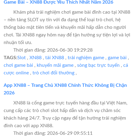
Game Bài – XN88 Được Yêu Thích Nhất Năm 2026
Khám phá trải nghiệm chơi game bài đỉnh cao tại XN88
– nền tảng SLOT uy tín với đa dạng thể loại trò chơi, hệ
thống bảo mật tiên tiến và khuyến mãi hấp dẫn cho người
chơi. Tải XN88 ngay hôm nay để tận hưởng sự tiện lợi và lợi
nhuận tối ưu.
Thời gian đăng: 2026-06-30 19:29:28
TAGS:
Slot
,
XN88
,
tải XN88
,
trải nghiệm game
,
game bài
,
chơi game bài
,
khuyến mãi game
,
sòng bạc trực tuyến
,
cá
cược online
,
trò chơi đổi thưởng
,
App XN88 – Trang Chủ XN88 Chính Thức Không Bị Chặn
2026
XN88 là cổng game trực tuyến hàng đầu tại Việt Nam,
cung cấp các trò chơi slot hấp dẫn và dịch vụ chăm sóc
khách hàng 24/7. Truy cập ngay để tận hưởng trải nghiệm
đỉnh cao với app XN88.
Thời gian đăng: 2026-06-29 09:55:11