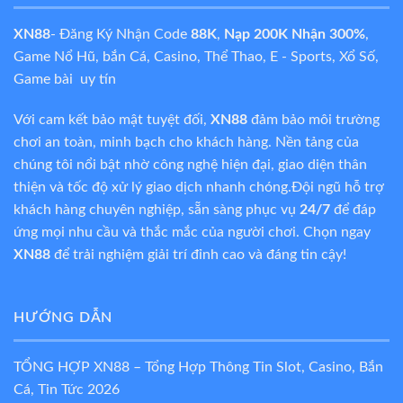
XN88
- Đăng Ký Nhận Code
88K
,
Nạp 200K Nhận 300%
,
Game Nổ Hũ, bắn Cá, Casino, Thể Thao, E - Sports, Xổ Số,
Game bài uy tín
Với cam kết bảo mật tuyệt đối,
XN88
đảm bảo môi trường
chơi an toàn, minh bạch cho khách hàng. Nền tảng của
chúng tôi nổi bật nhờ công nghệ hiện đại, giao diện thân
thiện và tốc độ xử lý giao dịch nhanh chóng.
Đội ngũ hỗ trợ
khách hàng chuyên nghiệp, sẵn sàng phục vụ
24/7
để đáp
ứng mọi nhu cầu và thắc mắc của người chơi. Chọn ngay
XN88
để trải nghiệm giải trí đỉnh cao và đáng tin cậy!
HƯỚNG DẪN
TỔNG HỢP XN88 – Tổng Hợp Thông Tin Slot, Casino, Bắn
Cá, Tin Tức 2026