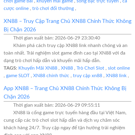
chơi game bài
,
khuyến mãi game
,
sòng bạc trực tuyến
,
cá
cược online
,
trò chơi đổi thưởng
,
XN88 – Truy Cập Trang Chủ XN88 Chính Thức Không
Bị Chặn 2026
Thời gian xuất bản: 2026-06-29 23:30:40
Khám phá cách truy cập XN88 link nhanh chóng và an
toàn nhất. Trải nghiệm slot game đỉnh cao tại XN88 với đa
dạng trò chơi hấp dẫn và khuyến mãi hấp dẫn.
TAGS:
Khuyến Mãi XN88
,
XN88
,
Trò Chơi Slot
,
slot online
,
game SLOT
,
XN88 chính thức
,
truy cập xn88
,
XN88 link
,
App XN88 – Trang Chủ XN88 Chính Thức Không Bị
Chặn 2026
Thời gian xuất bản: 2026-06-29 09:55:11
XN88 là cổng game trực tuyến hàng đầu tại Việt Nam,
cung cấp các trò chơi slot hấp dẫn và dịch vụ chăm sóc
khách hàng 24/7. Truy cập ngay để tận hưởng trải nghiệm