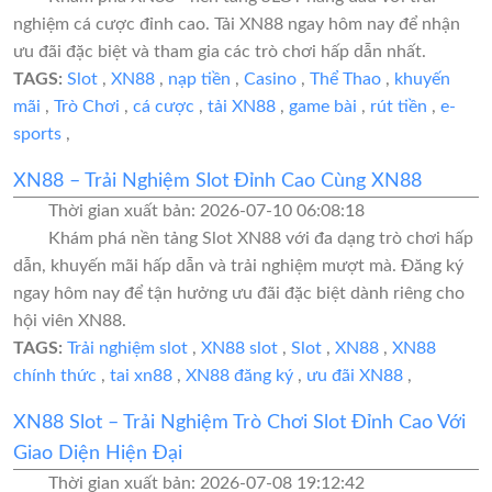
nghiệm cá cược đỉnh cao. Tải XN88 ngay hôm nay để nhận
ưu đãi đặc biệt và tham gia các trò chơi hấp dẫn nhất.
TAGS:
Slot
,
XN88
,
nạp tiền
,
Casino
,
Thể Thao
,
khuyến
mãi
,
Trò Chơi
,
cá cược
,
tải XN88
,
game bài
,
rút tiền
,
e-
sports
,
XN88 – Trải Nghiệm Slot Đỉnh Cao Cùng XN88
Thời gian xuất bản: 2026-07-10 06:08:18
Khám phá nền tảng Slot XN88 với đa dạng trò chơi hấp
dẫn, khuyến mãi hấp dẫn và trải nghiệm mượt mà. Đăng ký
ngay hôm nay để tận hưởng ưu đãi đặc biệt dành riêng cho
hội viên XN88.
TAGS:
Trải nghiệm slot
,
XN88 slot
,
Slot
,
XN88
,
XN88
chính thức
,
tai xn88
,
XN88 đăng ký
,
ưu đãi XN88
,
XN88 Slot – Trải Nghiệm Trò Chơi Slot Đỉnh Cao Với
Giao Diện Hiện Đại
Thời gian xuất bản: 2026-07-08 19:12:42