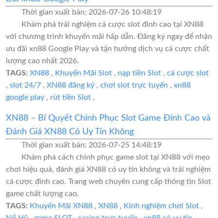
Thời gian xuất bản: 2026-07-26 10:48:19
Khám phá trải nghiệm cá cược slot đỉnh cao tại XN88
với chương trình khuyến mãi hấp dẫn. Đăng ký ngay để nhận
ưu đãi xn88 Google Play và tận hưởng dịch vụ cá cược chất
lượng cao nhất 2026.
TAGS:
XN88
,
Khuyến Mãi Slot
,
nạp tiền Slot
,
cá cược slot
,
slot 24/7
,
XN88 đăng ký
,
chơi slot trực tuyến
,
xn88
google play
,
rút tiền Slot
,
XN88 – Bí Quyết Chinh Phục Slot Game Đỉnh Cao và
Đánh Giá XN88 Có Uy Tín Không
Thời gian xuất bản: 2026-07-25 14:48:19
Khám phá cách chinh phục game slot tại XN88 với mẹo
chơi hiệu quả, đánh giá XN88 có uy tín không và trải nghiệm
cá cược đỉnh cao. Trang web chuyên cung cấp thông tin Slot
game chất lượng cao.
TAGS:
Khuyến Mãi XN88
,
XN88
,
Kinh nghiệm chơi Slot
,
Nổ Hũ
,
game SLOT
,
casino trực tuyến
,
xn88 có uy tín