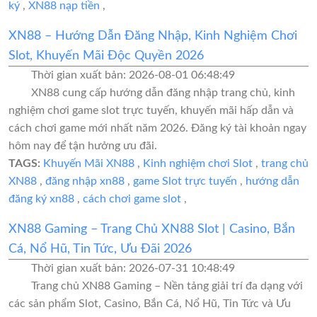
ký
,
XN88 nạp tiền
,
XN88 – Hướng Dẫn Đăng Nhập, Kinh Nghiệm Chơi
Slot, Khuyến Mãi Độc Quyền 2026
Thời gian xuất bản: 2026-08-01 06:48:49
XN88 cung cấp hướng dẫn đăng nhập trang chủ, kinh
nghiệm chơi game slot trực tuyến, khuyến mãi hấp dẫn và
cách chơi game mới nhất năm 2026. Đăng ký tài khoản ngay
hôm nay để tận hưởng ưu đãi.
TAGS:
Khuyến Mãi XN88
,
Kinh nghiệm chơi Slot
,
trang chủ
XN88
,
đăng nhập xn88
,
game Slot trực tuyến
,
hướng dẫn
đăng ký xn88
,
cách chơi game slot
,
XN88 Gaming – Trang Chủ XN88 Slot | Casino, Bắn
Cá, Nổ Hũ, Tin Tức, Ưu Đãi 2026
Thời gian xuất bản: 2026-07-31 10:48:49
Trang chủ XN88 Gaming – Nền tảng giải trí đa dạng với
các sản phẩm Slot, Casino, Bắn Cá, Nổ Hũ, Tin Tức và Ưu