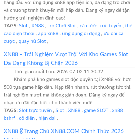
hàng đầu với ứng dụng xn88 app tiện ích, đa dạng trò chơi
và chương trình khuyến mãi hấp dẫn. Đăng ký ngay để tận
hưởng trải nghiệm đỉnh cao!
TAGS:
Slot
,
XN88
,
Trò Chơi Slot
,
cá cược trực tuyến
,
thẻ
cào điện thoại
,
app xn88
,
ứng dụng di động
,
ưu đãi cá
cược
,
quay hũ Slot
,
XN88 – Trải Nghiệm Vượt Trội Với Kho Games Slot
Đa Dạng Không Bị Chặn 2026
Thời gian xuất bản: 2026-07-02 11:30:32
Khám phá kho games slot độc quyền tại XN88 với hơn
500 tựa game hấp dẫn. Nạp tiền nhanh, rút thưởng tức thì,
trải nghiệm mượt mà không gián đoạn. Đăng ký ngay để
nhận ưu đãi đặc biệt cho thành viên mới!
TAGS:
Slot trực tuyến
,
Slot
,
XN88
,
game SLOT
,
xn88
bshrf
,
cổ điển
,
hiện đại
,
XN88 🎖️ Trang Chủ XN88.COM Chính Thức 2026