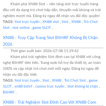
Khám phá XN88 Slot – nền tảng slot trực tuyến hàng
đầu với đa dạng trò chơi hấp dẫn, khuyến mãi khủng và trải
nghiệm mượt mà. Đăng ký ngay để nhận ưu đãi độc quyền!
TAGS:
Slot trực tuyến
,
XN88 slot
,
Slot
,
XN88
,
Trò Chơi
Slot
,
slot online
,
game SLOT
,
XN88 - Truy Cập Trang Slot BSHRF Không Bị Chặn
2026
Thời gian xuất bản: 2026-07-08 11:29:42
Khám phá trải nghiệm Slot đỉnh cao tại XN88 với công
nghệ BSHRF tiên tiến. Trang web hỗ trợ đa thiết bị, an toàn
100% và cập nhật trò chơi mới mỗi ngày. Đăng ký ngay để
nhận ưu đãi đặc biệt.
TAGS:
Slot trực tuyến
,
Slot
,
XN88
,
Trò Chơi Slot
,
game
SLOT
,
xn88 bshrf
,
casino trực tuyến
,
Slot không bị chặn
,
BSHRF
,
XN88 - Trải Nghiệm Slot Đỉnh Cao Với XN88 Com