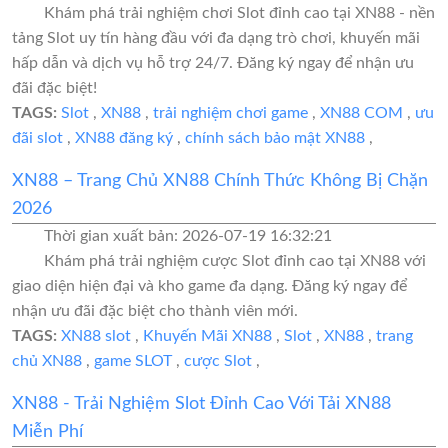
Khám phá trải nghiệm chơi Slot đỉnh cao tại XN88 - nền
tảng Slot uy tín hàng đầu với đa dạng trò chơi, khuyến mãi
hấp dẫn và dịch vụ hỗ trợ 24/7. Đăng ký ngay để nhận ưu
đãi đặc biệt!
TAGS:
Slot
,
XN88
,
trải nghiệm chơi game
,
XN88 COM
,
ưu
đãi slot
,
XN88 đăng ký
,
chính sách bảo mật XN88
,
XN88 – Trang Chủ XN88 Chính Thức Không Bị Chặn
2026
Thời gian xuất bản: 2026-07-19 16:32:21
Khám phá trải nghiệm cược Slot đỉnh cao tại XN88 với
giao diện hiện đại và kho game đa dạng. Đăng ký ngay để
nhận ưu đãi đặc biệt cho thành viên mới.
TAGS:
XN88 slot
,
Khuyến Mãi XN88
,
Slot
,
XN88
,
trang
chủ XN88
,
game SLOT
,
cược Slot
,
XN88 - Trải Nghiệm Slot Đỉnh Cao Với Tải XN88
Miễn Phí