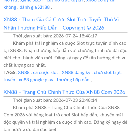
không
,
đánh giá XN88
,
XN88 - Tham Gia Cá Cược Slot Trực Tuyến Thú Vị
Nhận Thưởng Hấp Dẫn - Copyright © 2026
Thời gian xuất bản: 2026-07-24 18:48:17
Khám phá trải nghiệm cá cược Slot trực tuyến đỉnh cao
tại XN88. Nhận thưởng hấp dẫn với chương trình ưu đãi đặc
biệt cho thành viên mới. Đăng ký ngay để tận hưởng dịch vụ
chất lượng cao nhất.
TAGS:
XN88
,
cá cược slot
,
XN88 đăng ký
,
chơi slot trực
tuyến
,
xn88 google play
,
thưởng hấp dẫn
,
XN88 – Trang Chủ Chính Thức Của XN88 Com 2026
Thời gian xuất bản: 2026-07-23 22:48:14
Khám phá XN88 – Trang Chủ Chính Thức Của XN88
Com 2026 với hàng loạt trò chơi Slot hấp dẫn, khuyến mãi
độc quyền và trải nghiệm cá cược đỉnh cao. Đăng ký ngay để
tận hưởng ưu đãi đặc biệt!