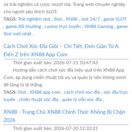
và trải nghiệm cá cược mượt mà. Trang web chuyên nghiệp
cho người yêu thích SLOT.
TAGS:
Trải nghiệm slot
,
Slot
,
XN88
,
slot 24/7
,
game SLOT
,
game đổi thưởng
,
casino trực tuyến
,
XN88 Gaming
,
game
Slot mới nhất
,
Cách Chơi Xóc Đĩa Giỏi – Chi Tiết, Đơn Giản Từ A
Đến Z trên XN88 App Com
Thời gian xuất bản: 2026-07-21 10:47:43
Hướng dẫn cách chơi xóc đĩa hiệu quả trên XN88 App
Com, áp dụng chiến thuật tối ưu và quản lý vốn thông minh
để tăng tỷ lệ thắng.
TAGS:
Slot
,
XN88 app com
,
cách chơi xóc đĩa
,
xóc đĩa trực
tuyến
,
chiến thuật xóc đĩa
,
quản lý vốn xóc đĩa
,
XN88 - Trang Chủ XN88 Chính Thức Không Bị Chặn
2026
Thời gian xuất bản: 2026-07-20 12:32:21