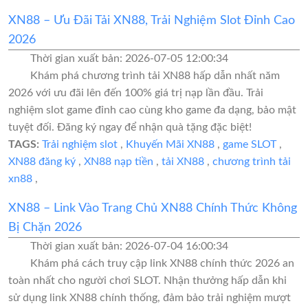
XN88 – Ưu Đãi Tải XN88, Trải Nghiệm Slot Đỉnh Cao
2026
Thời gian xuất bản: 2026-07-05 12:00:34
Khám phá chương trình tải XN88 hấp dẫn nhất năm
2026 với ưu đãi lên đến 100% giá trị nạp lần đầu. Trải
nghiệm slot game đỉnh cao cùng kho game đa dạng, bảo mật
tuyệt đối. Đăng ký ngay để nhận quà tặng đặc biệt!
TAGS:
Trải nghiệm slot
,
Khuyến Mãi XN88
,
game SLOT
,
XN88 đăng ký
,
XN88 nạp tiền
,
tải XN88
,
chương trình tải
xn88
,
XN88 – Link Vào Trang Chủ XN88 Chính Thức Không
Bị Chặn 2026
Thời gian xuất bản: 2026-07-04 16:00:34
Khám phá cách truy cập link XN88 chính thức 2026 an
toàn nhất cho người chơi SLOT. Nhận thưởng hấp dẫn khi
sử dụng link XN88 chính thống, đảm bảo trải nghiệm mượt