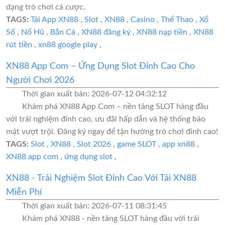
dạng trò chơi cá cược.
TAGS:
Tải App XN88
,
Slot
,
XN88
,
Casino
,
Thể Thao
,
Xổ
Số
,
Nổ Hũ
,
Bắn Cá
,
XN88 đăng ký
,
XN88 nạp tiền
,
XN88
rút tiền
,
xn88 google play
,
XN88 App Com – Ứng Dụng Slot Đỉnh Cao Cho
Người Chơi 2026
Thời gian xuất bản: 2026-07-12 04:32:12
Khám phá XN88 App Com – nền tảng SLOT hàng đầu
với trải nghiệm đỉnh cao, ưu đãi hấp dẫn và hệ thống bảo
mật vượt trội. Đăng ký ngay để tận hưởng trò chơi đỉnh cao!
TAGS:
Slot
,
XN88
,
Slot 2026
,
game SLOT
,
app xn88
,
XN88 app com
,
ứng dụng slot
,
XN88 - Trải Nghiệm Slot Đỉnh Cao Với Tải XN88
Miễn Phí
Thời gian xuất bản: 2026-07-11 08:31:45
Khám phá XN88 - nền tảng SLOT hàng đầu với trải