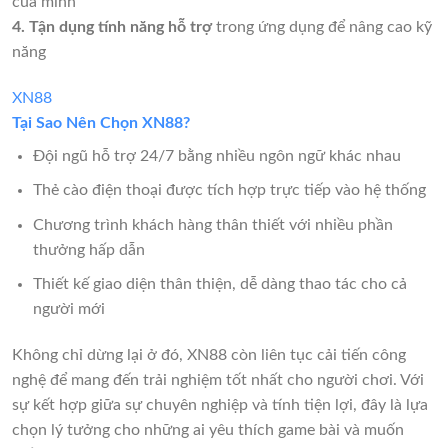
của mình
4. Tận dụng tính năng hỗ trợ
trong ứng dụng để nâng cao kỹ
năng
XN88
Tại Sao Nên Chọn XN88?
Đội ngũ hỗ trợ 24/7 bằng nhiều ngôn ngữ khác nhau
Thẻ cào điện thoại được tích hợp trực tiếp vào hệ thống
Chương trình khách hàng thân thiết với nhiều phần
thưởng hấp dẫn
Thiết kế giao diện thân thiện, dễ dàng thao tác cho cả
người mới
Không chỉ dừng lại ở đó, XN88 còn liên tục cải tiến công
nghệ để mang đến trải nghiệm tốt nhất cho người chơi. Với
sự kết hợp giữa sự chuyên nghiệp và tính tiện lợi, đây là lựa
chọn lý tưởng cho những ai yêu thích game bài và muốn