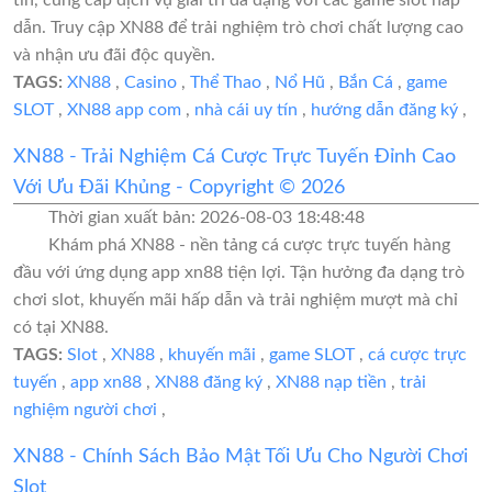
dẫn. Truy cập XN88 để trải nghiệm trò chơi chất lượng cao
và nhận ưu đãi độc quyền.
TAGS:
XN88
,
Casino
,
Thể Thao
,
Nổ Hũ
,
Bắn Cá
,
game
SLOT
,
XN88 app com
,
nhà cái uy tín
,
hướng dẫn đăng ký
,
XN88 - Trải Nghiệm Cá Cược Trực Tuyến Đỉnh Cao
Với Ưu Đãi Khủng - Copyright © 2026
Thời gian xuất bản: 2026-08-03 18:48:48
Khám phá XN88 - nền tảng cá cược trực tuyến hàng
đầu với ứng dụng app xn88 tiện lợi. Tận hưởng đa dạng trò
chơi slot, khuyến mãi hấp dẫn và trải nghiệm mượt mà chỉ
có tại XN88.
TAGS:
Slot
,
XN88
,
khuyến mãi
,
game SLOT
,
cá cược trực
tuyến
,
app xn88
,
XN88 đăng ký
,
XN88 nạp tiền
,
trải
nghiệm người chơi
,
XN88 - Chính Sách Bảo Mật Tối Ưu Cho Người Chơi
Slot