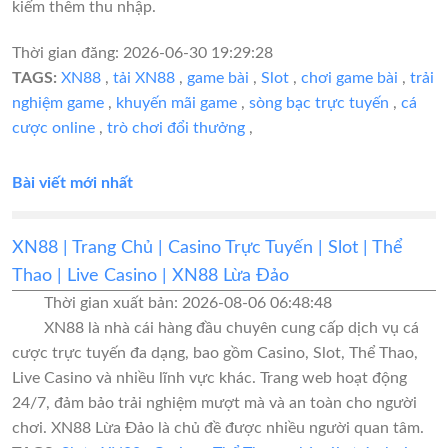
kiếm thêm thu nhập.
Thời gian đăng: 2026-06-30 19:29:28
TAGS:
XN88
,
tải XN88
,
game bài
,
Slot
,
chơi game bài
,
trải
nghiệm game
,
khuyến mãi game
,
sòng bạc trực tuyến
,
cá
cược online
,
trò chơi đổi thưởng
,
Bài viết mới nhất
XN88 | Trang Chủ | Casino Trực Tuyến | Slot | Thể
Thao | Live Casino | XN88 Lừa Đảo
Thời gian xuất bản: 2026-08-06 06:48:48
XN88 là nhà cái hàng đầu chuyên cung cấp dịch vụ cá
cược trực tuyến đa dạng, bao gồm Casino, Slot, Thể Thao,
Live Casino và nhiều lĩnh vực khác. Trang web hoạt động
24/7, đảm bảo trải nghiệm mượt mà và an toàn cho người
chơi. XN88 Lừa Đảo là chủ đề được nhiều người quan tâm.