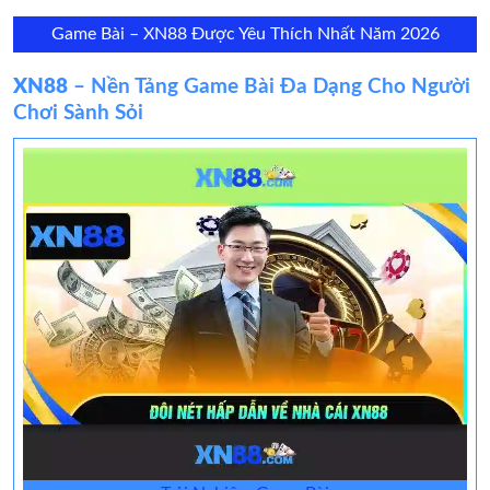
Game Bài – XN88 Được Yêu Thích Nhất Năm 2026
XN88
– Nền Tảng Game Bài Đa Dạng Cho Người
Chơi Sành Sỏi