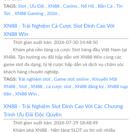
TAGS:
Slot
,
Ưu Đãi
,
XN88
,
Casino
,
Nổ Hũ
,
Bắn Cá
,
Tin
Tức
,
XN88 Gaming
,
2026
,
XN88 - Trải Nghiệm Cá Cược Slot Đỉnh Cao Với
XN88 Win
Thời gian xuất bản: 2026-07-30 14:48:50
Khám phá nền tảng cá cược Slot hàng đầu Việt Nam tại
XN88. Tận hưởng ưu đãi hấp dẫn với XN88 Win cùng các
game slot đa dạng, tỷ lệ cược hấp dẫn và dịch vụ chăm sóc
khách hàng chuyên nghiệp.
TAGS:
Trải nghiệm slot
,
Game slot online
,
Khuyến Mãi
XN88
,
Slot
,
XN88
,
cá cược slot
,
XN88 đăng ký
,
XN88 nạp
tiền
,
XN88 Win
,
XN88 - Trải Nghiệm Slot Đỉnh Cao Với Các Chương
Trình Ưu Đãi Độc Quyền
Thời gian xuất bản: 2026-07-29 18:48:49
Khám phá XN88 - Nền tảng SLOT uy tín với nhiều