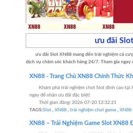
ưu đãi Sl
ưu đãi Slot XN88 mang đến trải nghiệm cá cượ
dịch vụ chăm sóc khách hàng 24/7. Tham gia ngay 
XN88 - Trang Chủ XN88 Chính Thức K
Khám phá trải nghiệm chơi Slot đỉnh cao tại 
ngay để nhận ưu đãi đặc biệt!
Thời gian đăng: 2026-07-20 12:32:21
TAGS:
Slot
,
XN88
,
trải nghiệm chơi game
,
XN88
XN88 – Trải Nghiệm Game Slot XN88