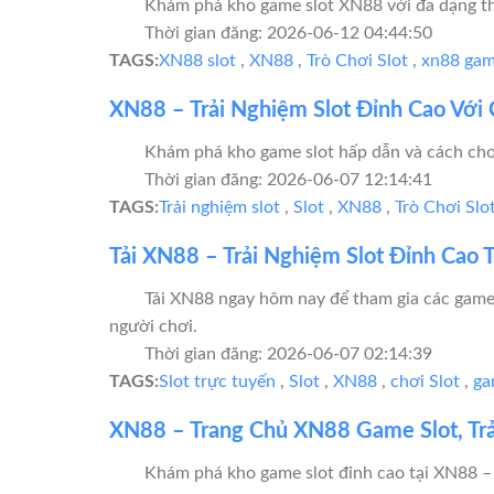
Khám phá kho game slot XN88 với đa dạng thể
Thời gian đăng: 2026-06-12 04:44:50
TAGS:
XN88 slot
,
XN88
,
Trò Chơi Slot
,
xn88 ga
XN88 – Trải Nghiệm Slot Đỉnh Cao Với
Khám phá kho game slot hấp dẫn và cách chơi
Thời gian đăng: 2026-06-07 12:14:41
TAGS:
Trải nghiệm slot
,
Slot
,
XN88
,
Trò Chơi Slo
Tải XN88 – Trải Nghiệm Slot Đỉnh Cao
Tải XN88 ngay hôm nay để tham gia các game
người chơi.
Thời gian đăng: 2026-06-07 02:14:39
TAGS:
Slot trực tuyến
,
Slot
,
XN88
,
chơi Slot
,
ga
XN88 – Trang Chủ XN88 Game Slot, Tr
Khám phá kho game slot đỉnh cao tại XN88 – 