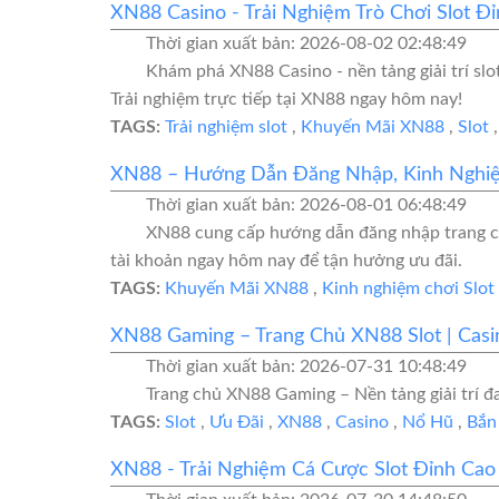
XN88 Casino - Trải Nghiệm Trò Chơi Slot Đ
Thời gian xuất bản: 2026-08-02 02:48:49
Khám phá XN88 Casino - nền tảng giải trí sl
Trải nghiệm trực tiếp tại XN88 ngay hôm nay!
TAGS:
Trải nghiệm slot
,
Khuyến Mãi XN88
,
Slot
XN88 – Hướng Dẫn Đăng Nhập, Kinh Nghiệ
Thời gian xuất bản: 2026-08-01 06:48:49
XN88 cung cấp hướng dẫn đăng nhập trang ch
tài khoản ngay hôm nay để tận hưởng ưu đãi.
TAGS:
Khuyến Mãi XN88
,
Kinh nghiệm chơi Slot
XN88 Gaming – Trang Chủ XN88 Slot | Casin
Thời gian xuất bản: 2026-07-31 10:48:49
Trang chủ XN88 Gaming – Nền tảng giải trí đ
TAGS:
Slot
,
Ưu Đãi
,
XN88
,
Casino
,
Nổ Hũ
,
Bắn
XN88 - Trải Nghiệm Cá Cược Slot Đỉnh Ca