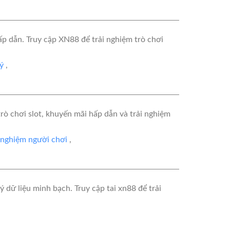
ấp dẫn. Truy cập XN88 để trải nghiệm trò chơi
ý
,
ò chơi slot, khuyến mãi hấp dẫn và trải nghiệm
i nghiệm người chơi
,
 dữ liệu minh bạch. Truy cập tai xn88 để trải