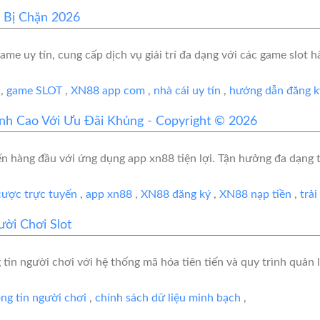
 Bị Chặn 2026
 uy tín, cung cấp dịch vụ giải trí đa dạng với các game slot h
,
game SLOT
,
XN88 app com
,
nhà cái uy tín
,
hướng dẫn đăng k
nh Cao Với Ưu Đãi Khủng - Copyright © 2026
 hàng đầu với ứng dụng app xn88 tiện lợi. Tận hưởng đa dạng tr
cược trực tuyến
,
app xn88
,
XN88 đăng ký
,
XN88 nạp tiền
,
trả
ời Chơi Slot
in người chơi với hệ thống mã hóa tiên tiến và quy trình quản lý
ng tin người chơi
,
chính sách dữ liệu minh bạch
,