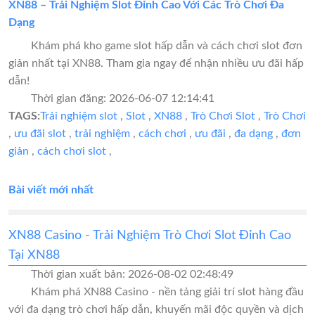
XN88 – Trải Nghiệm Slot Đỉnh Cao Với Các Trò Chơi Đa
Dạng
Khám phá kho game slot hấp dẫn và cách chơi slot đơn
giản nhất tại XN88. Tham gia ngay để nhận nhiều ưu đãi hấp
dẫn!
Thời gian đăng: 2026-06-07 12:14:41
TAGS:
Trải nghiệm slot
,
Slot
,
XN88
,
Trò Chơi Slot
,
Trò Chơi
,
ưu đãi slot
,
trải nghiệm
,
cách chơi
,
ưu đãi
,
đa dạng
,
đơn
giản
,
cách chơi slot
,
Bài viết mới nhất
XN88 Casino - Trải Nghiệm Trò Chơi Slot Đỉnh Cao
Tại XN88
Thời gian xuất bản: 2026-08-02 02:48:49
Khám phá XN88 Casino - nền tảng giải trí slot hàng đầu
với đa dạng trò chơi hấp dẫn, khuyến mãi độc quyền và dịch