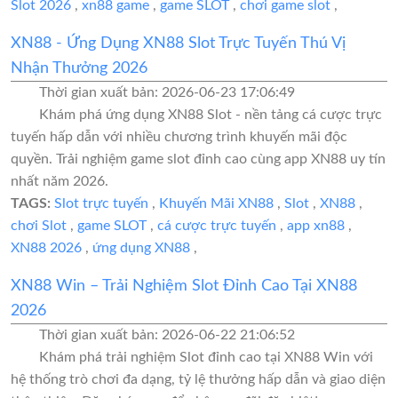
Slot 2026
,
xn88 game
,
game SLOT
,
chơi game slot
,
XN88 - Ứng Dụng XN88 Slot Trực Tuyến Thú Vị
Nhận Thưởng 2026
Thời gian xuất bản: 2026-06-23 17:06:49
Khám phá ứng dụng XN88 Slot - nền tảng cá cược trực
tuyến hấp dẫn với nhiều chương trình khuyến mãi độc
quyền. Trải nghiệm game slot đỉnh cao cùng app XN88 uy tín
nhất năm 2026.
TAGS:
Slot trực tuyến
,
Khuyến Mãi XN88
,
Slot
,
XN88
,
chơi Slot
,
game SLOT
,
cá cược trực tuyến
,
app xn88
,
XN88 2026
,
ứng dụng XN88
,
XN88 Win – Trải Nghiệm Slot Đỉnh Cao Tại XN88
2026
Thời gian xuất bản: 2026-06-22 21:06:52
Khám phá trải nghiệm Slot đỉnh cao tại XN88 Win với
hệ thống trò chơi đa dạng, tỷ lệ thưởng hấp dẫn và giao diện