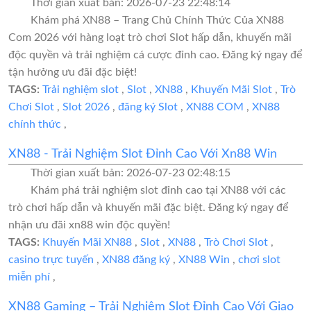
Thời gian xuất bản: 2026-07-23 22:48:14
Khám phá XN88 – Trang Chủ Chính Thức Của XN88
Com 2026 với hàng loạt trò chơi Slot hấp dẫn, khuyến mãi
độc quyền và trải nghiệm cá cược đỉnh cao. Đăng ký ngay để
tận hưởng ưu đãi đặc biệt!
TAGS:
Trải nghiệm slot
,
Slot
,
XN88
,
Khuyến Mãi Slot
,
Trò
Chơi Slot
,
Slot 2026
,
đăng ký Slot
,
XN88 COM
,
XN88
chính thức
,
XN88 - Trải Nghiệm Slot Đỉnh Cao Với Xn88 Win
Thời gian xuất bản: 2026-07-23 02:48:15
Khám phá trải nghiệm slot đỉnh cao tại XN88 với các
trò chơi hấp dẫn và khuyến mãi đặc biệt. Đăng ký ngay để
nhận ưu đãi xn88 win độc quyền!
TAGS:
Khuyến Mãi XN88
,
Slot
,
XN88
,
Trò Chơi Slot
,
casino trực tuyến
,
XN88 đăng ký
,
XN88 Win
,
chơi slot
miễn phí
,
XN88 Gaming – Trải Nghiệm Slot Đỉnh Cao Với Giao