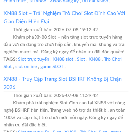
chính thức
,
tai xn88
,
XN88 đăng ký
,
ưu đãi XN88
,
XN88 Slot – Trải Nghiệm Trò Chơi Slot Đỉnh Cao Với
Giao Diện Hiện Đại
Thời gian xuất bản: 2026-07-08 19:12:42
Khám phá XN88 Slot – nền tảng slot trực tuyến hàng
đầu với đa dạng trò chơi hấp dẫn, khuyến mãi khủng và trải
nghiệm mượt mà. Đăng ký ngay để nhận ưu đãi độc quyền!
TAGS:
Slot trực tuyến
,
XN88 slot
,
Slot
,
XN88
,
Trò Chơi
Slot
,
slot online
,
game SLOT
,
XN88 - Truy Cập Trang Slot BSHRF Không Bị Chặn
2026
Thời gian xuất bản: 2026-07-08 11:29:42
Khám phá trải nghiệm Slot đỉnh cao tại XN88 với công
nghệ BSHRF tiên tiến. Trang web hỗ trợ đa thiết bị, an toàn
100% và cập nhật trò chơi mới mỗi ngày. Đăng ký ngay để
nhận ưu đãi đặc biệt.