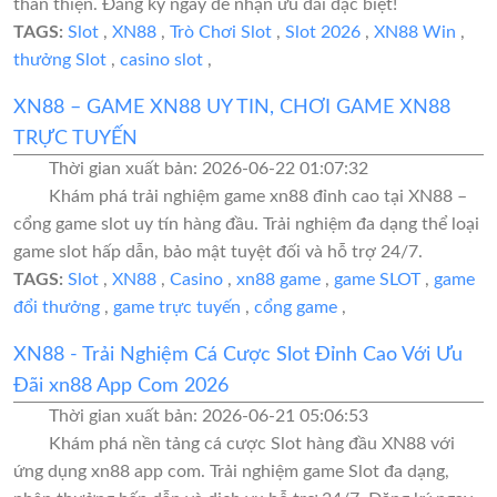
thân thiện. Đăng ký ngay để nhận ưu đãi đặc biệt!
TAGS:
Slot
,
XN88
,
Trò Chơi Slot
,
Slot 2026
,
XN88 Win
,
thưởng Slot
,
casino slot
,
XN88 – GAME XN88 UY TIN, CHƠI GAME XN88
TRỰC TUYẾN
Thời gian xuất bản: 2026-06-22 01:07:32
Khám phá trải nghiệm game xn88 đỉnh cao tại XN88 –
cổng game slot uy tín hàng đầu. Trải nghiệm đa dạng thể loại
game slot hấp dẫn, bảo mật tuyệt đối và hỗ trợ 24/7.
TAGS:
Slot
,
XN88
,
Casino
,
xn88 game
,
game SLOT
,
game
đổi thưởng
,
game trực tuyến
,
cổng game
,
XN88 - Trải Nghiệm Cá Cược Slot Đỉnh Cao Với Ưu
Đãi xn88 App Com 2026
Thời gian xuất bản: 2026-06-21 05:06:53
Khám phá nền tảng cá cược Slot hàng đầu XN88 với
ứng dụng xn88 app com. Trải nghiệm game Slot đa dạng,