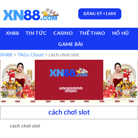
ĐĂNG KÝ +168K
XN88
TIN TỨC
CASINO
THỂ THAO
NỔ HŨ
GAME BÀI
XN88
>
TAGs Cloud
>
cách chơi slot
cách chơi slot
cách chơi slot