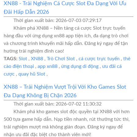
XN88 - Trải Nghiệm Cá Cược Slot Đa Dạng Với Ưu
Đãi Hấp Dẫn 2026
Thời gian xuất bản: 2026-07-03 07:29:17
Khám phá XN88 – Nền tảng cá cược Slot trực tuyến
hàng đầu với ứng dụng xn88 app tiện ích, đa dạng trò chơi
và chương trình khuyến mãi hấp dẫn. Đăng ký ngay để tận
hưởng trải nghiệm đỉnh cao!
TAGS:
Slot
,
XN88
,
Trò Chơi Slot
,
cá cược trực tuyến
,
thẻ
cào điện thoại
,
app xn88
,
ứng dụng di động
,
ưu đãi cá
cược
,
quay hũ Slot
,
XN88 – Trải Nghiệm Vượt Trội Với Kho Games Slot
Đa Dạng Không Bị Chặn 2026
Thời gian xuất bản: 2026-07-02 11:30:32
Khám phá kho games slot độc quyền tại XN88 với hơn
500 tựa game hấp dẫn. Nạp tiền nhanh, rút thưởng tức thì,
trải nghiệm mượt mà không gián đoạn. Đăng ký ngay để
nhận ưu đãi đặc biệt cho thành viên mới!