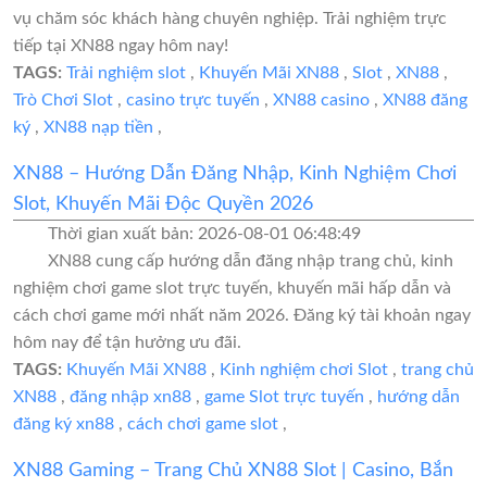
vụ chăm sóc khách hàng chuyên nghiệp. Trải nghiệm trực
tiếp tại XN88 ngay hôm nay!
TAGS:
Trải nghiệm slot
,
Khuyến Mãi XN88
,
Slot
,
XN88
,
Trò Chơi Slot
,
casino trực tuyến
,
XN88 casino
,
XN88 đăng
ký
,
XN88 nạp tiền
,
XN88 – Hướng Dẫn Đăng Nhập, Kinh Nghiệm Chơi
Slot, Khuyến Mãi Độc Quyền 2026
Thời gian xuất bản: 2026-08-01 06:48:49
XN88 cung cấp hướng dẫn đăng nhập trang chủ, kinh
nghiệm chơi game slot trực tuyến, khuyến mãi hấp dẫn và
cách chơi game mới nhất năm 2026. Đăng ký tài khoản ngay
hôm nay để tận hưởng ưu đãi.
TAGS:
Khuyến Mãi XN88
,
Kinh nghiệm chơi Slot
,
trang chủ
XN88
,
đăng nhập xn88
,
game Slot trực tuyến
,
hướng dẫn
đăng ký xn88
,
cách chơi game slot
,
XN88 Gaming – Trang Chủ XN88 Slot | Casino, Bắn