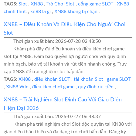
TAGS:
Slot
,
XN88
,
Trò Chơi Slot
,
cổng game SLOT
,
XN88
chính thức
,
xn88 là gì
,
XN88 không bị chặn
,
XN88 – Điều Khoản Và Điều Kiện Cho Người Chơi
Slot
Thời gian xuất bản: 2026-07-28 02:48:50
Khám phá đầy đủ điều khoản và điều kiện chơi game
slot tại XN88. Đảm bảo quyền lợi người chơi với quy định
minh bạch, bảo vệ tài khoản và rút tiền nhanh chóng. Truy
cập XN88 để trải nghiệm slot hấp dẫn.
TAGS:
XN88
,
điều khoản SLOT
,
tài khoản Slot
,
game SLOT
,
XN88 Win
,
điều kiện chơi game
,
quy định rút tiền
,
XN88 – Trải Nghiệm Slot Đỉnh Cao Với Giao Diện
Hiện Đại 2026
Thời gian xuất bản: 2026-07-27 06:48:37
Khám phá trải nghiệm chơi Slot độc quyền tại XN88 với
giao diện thân thiện và đa dạng trò chơi hấp dẫn. Đăng ký