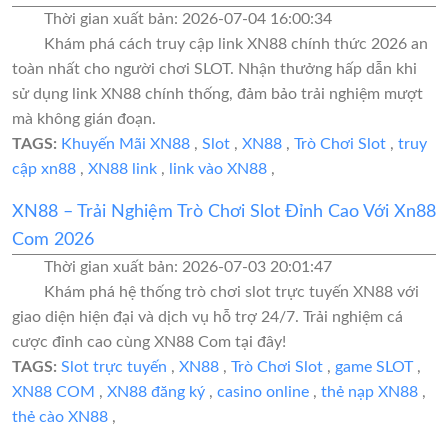
Thời gian xuất bản: 2026-07-04 16:00:34
Khám phá cách truy cập link XN88 chính thức 2026 an
toàn nhất cho người chơi SLOT. Nhận thưởng hấp dẫn khi
sử dụng link XN88 chính thống, đảm bảo trải nghiệm mượt
mà không gián đoạn.
TAGS:
Khuyến Mãi XN88
,
Slot
,
XN88
,
Trò Chơi Slot
,
truy
cập xn88
,
XN88 link
,
link vào XN88
,
XN88 – Trải Nghiệm Trò Chơi Slot Đỉnh Cao Với Xn88
Com 2026
Thời gian xuất bản: 2026-07-03 20:01:47
Khám phá hệ thống trò chơi slot trực tuyến XN88 với
giao diện hiện đại và dịch vụ hỗ trợ 24/7. Trải nghiệm cá
cược đỉnh cao cùng XN88 Com tại đây!
TAGS:
Slot trực tuyến
,
XN88
,
Trò Chơi Slot
,
game SLOT
,
XN88 COM
,
XN88 đăng ký
,
casino online
,
thẻ nạp XN88
,
thẻ cào XN88
,