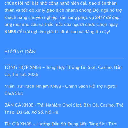
chúng tôi nổi bật nhờ công nghệ hiện đại, giao diện thân
thiện và tốc độ xử lý giao dịch nhanh chóng.
Đội ngũ hỗ trợ
khách hàng chuyên nghiệp, sẵn sàng phục vụ
24/7
để đáp
ứng mọi nhu cầu và thắc mắc của người chơi. Chọn ngay
XN88
để trải nghiệm giải trí đỉnh cao và đáng tin cậy!
HƯỚNG DẪN
TỔNG HỢP XN88 – Tổng Hợp Thông Tin Slot, Casino, Bắn
Cá, Tin Tức 2026
Miễn Trừ Trách Nhiệm XN88 - Chính Sách Hỗ Trợ Người
Chơi Slot
BẮN CÁ XN88 - Trải Nghiệm Chơi Slot, Bắn Cá, Casino, Thể
Thao, Đá Gà, Xổ Số, Nổ Hũ
Tác Giả XN88 – Hướng Dẫn Sử Dụng Nền Tảng Slot Trực