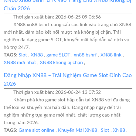
XN88 xn88 bshrf Link Vào Trang Chủ XN88 Không Bị
Chặn 2026
Thời gian xuất bản: 2026-06-25 09:06:56
XN88 xn88 bshrf cung cấp các link vào trang chủ XN88
mới nhất, đảm bảo kết nối mượt mà không bị chặn. Trải
nghiệm đa dạng game SLOT, khuyến mãi hấp dẫn và dịch vụ
hỗ trợ 24/7.
TAGS:
Slot
,
XN88
,
game SLOT
,
xn88 bshrf
,
XN88 link
,
XN88 mới nhất
,
XN88 không bị chặn
,
Đăng Nhập XN88 – Trải Nghiệm Game Slot Đỉnh Cao
2026
Thời gian xuất bản: 2026-06-24 13:07:52
Khám phá kho game slot hấp dẫn tại XN88 với đa dạng
thể loại và khuyến mãi hấp dẫn. Đăng nhập ngay để trải
nghiệm những tựa game mới nhất, chất lượng cao nhất
trong năm 2026.
TAGS:
Game slot online
,
Khuyến Mãi XN88
,
Slot
,
XN88
,