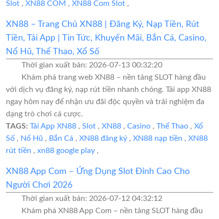
Slot
,
XN88 COM
,
XN88 Com Slot
,
XN88 – Trang Chủ XN88 | Đăng Ký, Nạp Tiền, Rút
Tiền, Tải App | Tin Tức, Khuyến Mãi, Bắn Cá, Casino,
Nổ Hũ, Thể Thao, Xổ Số
Thời gian xuất bản: 2026-07-13 00:32:20
Khám phá trang web XN88 – nền tảng SLOT hàng đầu
với dịch vụ đăng ký, nạp rút tiền nhanh chóng. Tải app XN88
ngay hôm nay để nhận ưu đãi độc quyền và trải nghiệm đa
dạng trò chơi cá cược.
TAGS:
Tải App XN88
,
Slot
,
XN88
,
Casino
,
Thể Thao
,
Xổ
Số
,
Nổ Hũ
,
Bắn Cá
,
XN88 đăng ký
,
XN88 nạp tiền
,
XN88
rút tiền
,
xn88 google play
,
XN88 App Com – Ứng Dụng Slot Đỉnh Cao Cho
Người Chơi 2026
Thời gian xuất bản: 2026-07-12 04:32:12
Khám phá XN88 App Com – nền tảng SLOT hàng đầu