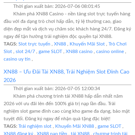
Thời gian xuất bản: 2026-07-06 08:01:45
Khám phá XN88 Casino - nền tảng slot trực tuyến hàng
đầu với đa dạng trò chơi hấp dẫn, tỷ lệ thưởng cao, giao
diện đẹp mắt và dịch vụ chăm sóc khách hàng 24/7. Đăng ký
ngay để tận hưởng trải nghiệm độc quyền tại XN88.
TAGS:
Slot trực tuyến
,
XN88
,
Khuyến Mãi Slot
,
Trò Chơi
Slot
,
slot 24/7
,
game SLOT
,
XN88 casino
,
casino online
,
casino uy tín
,
XN88 – Ưu Đãi Tải XN88, Trải Nghiệm Slot Đỉnh Cao
2026
Thời gian xuất bản: 2026-07-05 12:00:34
Khám phá chương trình tải XN88 hấp dẫn nhất năm
2026 với ưu đãi lên đến 100% giá trị nạp lần đầu. Trải
nghiệm slot game đỉnh cao cùng kho game đa dạng, bảo mật
tuyệt đối. Đăng ký ngay để nhận quà tặng đặc biệt!
TAGS:
Trải nghiệm slot
,
Khuyến Mãi XN88
,
game SLOT
,
XN88 đăng ký
,
XN88 nạp tiền
,
tải XN88
,
chương trình tải