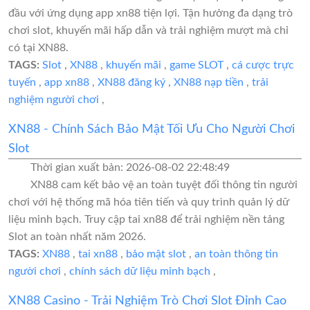
đầu với ứng dụng app xn88 tiện lợi. Tận hưởng đa dạng trò
chơi slot, khuyến mãi hấp dẫn và trải nghiệm mượt mà chỉ
có tại XN88.
TAGS:
Slot
,
XN88
,
khuyến mãi
,
game SLOT
,
cá cược trực
tuyến
,
app xn88
,
XN88 đăng ký
,
XN88 nạp tiền
,
trải
nghiệm người chơi
,
XN88 - Chính Sách Bảo Mật Tối Ưu Cho Người Chơi
Slot
Thời gian xuất bản: 2026-08-02 22:48:49
XN88 cam kết bảo vệ an toàn tuyệt đối thông tin người
chơi với hệ thống mã hóa tiên tiến và quy trình quản lý dữ
liệu minh bạch. Truy cập tai xn88 để trải nghiệm nền tảng
Slot an toàn nhất năm 2026.
TAGS:
XN88
,
tai xn88
,
bảo mật slot
,
an toàn thông tin
người chơi
,
chính sách dữ liệu minh bạch
,
XN88 Casino - Trải Nghiệm Trò Chơi Slot Đỉnh Cao