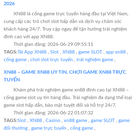
2026
XN88 là cổng game trực tuyến hàng đầu tại Việt Nam,
cung cấp các trò chơi slot hấp dẫn và dịch vụ chăm sóc
khách hàng 24/7. Truy cập ngay để tận hưởng trải nghiệm
đỉnh cao với app XN88.
Thời gian đăng: 2026-06-29 09:55:11
TAGS:
Tải App XN88
,
Slot
,
XN88
,
game SLOT
,
app xn88
,
cổng game
,
chơi slot trực tuyến
,
trải nghiệm game
,
XN88 – GAME XN88 UY TIN, CHƠI GAME XN88 TRỰC
TUYẾN
Khám phá trải nghiệm game xn88 đỉnh cao tại XN88 –
cổng game slot uy tín hàng đầu. Trải nghiệm đa dạng thể loại
game slot hấp dẫn, bảo mật tuyệt đối và hỗ trợ 24/7.
Thời gian đăng: 2026-06-22 01:07:32
TAGS:
Slot
,
XN88
,
Casino
,
xn88 game
,
game SLOT
,
game
đổi thưởng
,
game trực tuyến
,
cổng game
,