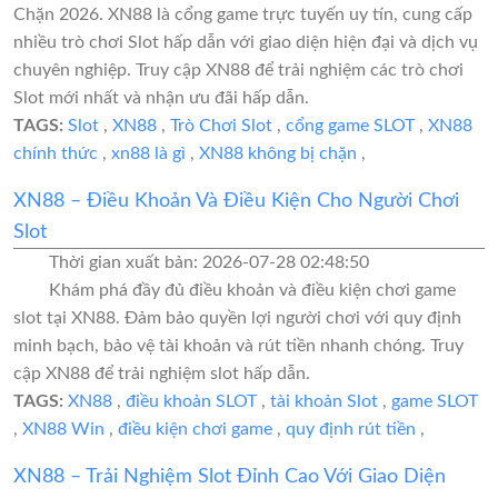
Chặn 2026. XN88 là cổng game trực tuyến uy tín, cung cấp
nhiều trò chơi Slot hấp dẫn với giao diện hiện đại và dịch vụ
chuyên nghiệp. Truy cập XN88 để trải nghiệm các trò chơi
Slot mới nhất và nhận ưu đãi hấp dẫn.
TAGS:
Slot
,
XN88
,
Trò Chơi Slot
,
cổng game SLOT
,
XN88
chính thức
,
xn88 là gì
,
XN88 không bị chặn
,
XN88 – Điều Khoản Và Điều Kiện Cho Người Chơi
Slot
Thời gian xuất bản: 2026-07-28 02:48:50
Khám phá đầy đủ điều khoản và điều kiện chơi game
slot tại XN88. Đảm bảo quyền lợi người chơi với quy định
minh bạch, bảo vệ tài khoản và rút tiền nhanh chóng. Truy
cập XN88 để trải nghiệm slot hấp dẫn.
TAGS:
XN88
,
điều khoản SLOT
,
tài khoản Slot
,
game SLOT
,
XN88 Win
,
điều kiện chơi game
,
quy định rút tiền
,
XN88 – Trải Nghiệm Slot Đỉnh Cao Với Giao Diện