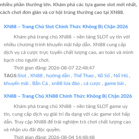
nhiều phần thưởng lớn. Khám phá các tựa game slot mới nhất,
cách chơi đơn giản và cơ hội trúng thưởng cao tại XN88.
XN88 – Trang Chủ Slot Chính Thức Không Bị Chặn 2026
Khám phá trang chủ XN88 – nền tảng SLOT uy tín với
nhiều chương trình khuyến mãi hấp dẫn. XN88 cung cấp
dịch vụ cá cược trực tuyến chất lượng cao, an toàn và minh
bạch cho người chơi.
Thời gian đăng: 2026-08-07 22:48:47
TAGS:
Slot
,
XN88
,
hướng dẫn
,
Thể Thao
,
Xổ Số
,
Nổ Hũ
,
khuyến mãi
,
Bắn Cá
,
xn88 lừa đảo
,
cá cược
,
game bài
,
XN88 – Trang Chủ XN88 Chính Thức Không Bị Chặn 2026
Khám phá trang chủ XN88 – nền tảng SLOT game uy
tín, cung cấp dịch vụ giải trí đa dạng với các game slot hấp
dẫn. Truy cập XN88 để trải nghiệm trò chơi chất lượng cao
và nhận ưu đãi độc quyền.
Thời gian đăng: 2026-08-04 14:48:48