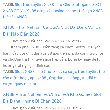
TAGS:
Slot trực tuyến
,
XN88
,
Trò Chơi Slot
,
game SLOT
,
XN88 COM
,
XN88 đăng ký
,
casino online
,
thẻ nạp XN88
,
thẻ cào XN88
,
XN88 - Trải Nghiệm Cá Cược Slot Đa Dạng Với Ưu
Đãi Hấp Dẫn 2026
Thời gian xuất bản: 2026-07-03 07:29:17
Khám phá XN88 – Nền tảng cá cược Slot trực tuyến
hàng đầu với ứng dụng xn88 app tiện ích, đa dạng trò chơi
và chương trình khuyến mãi hấp dẫn. Đăng ký ngay để tận
hưởng trải nghiệm đỉnh cao!
TAGS:
Slot
,
XN88
,
Trò Chơi Slot
,
cá cược trực tuyến
,
thẻ
cào điện thoại
,
app xn88
,
ứng dụng di động
,
ưu đãi cá
cược
,
quay hũ Slot
,
XN88 – Trải Nghiệm Vượt Trội Với Kho Games Slot
Đa Dạng Không Bị Chặn 2026
Thời gian xuất bản: 2026-07-02 11:30:32