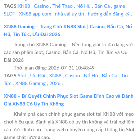
TAGS:
XN88
,
Casino
,
Thể Thao
,
Nổ Hũ
,
Bắn Cá
,
game
SLOT
,
XN88 app com
,
nhà cái uy tín
,
hướng dẫn đăng ký
,
XN88 Gaming – Trang Chủ XN88 Slot | Casino, Bắn Cá, Nổ
Hũ, Tin Tức, Ưu Đãi 2026
Trang chủ XN88 Gaming – Nền tảng giải trí đa dạng với
các sản phẩm Slot, Casino, Bắn Cá, Nổ Hũ, Tin Tức và Ưu
Đãi 2026
Thời gian đăng: 2026-07-31 10:48:49
TAGS:
Slot
,
Ưu Đãi
,
XN88
,
Casino
,
Nổ Hũ
,
Bắn Cá
,
Tin
Tức
,
XN88 Gaming
,
2026
,
XN88 – Bí Quyết Chinh Phục Slot Game Đỉnh Cao và Đánh
Giá XN88 Có Uy Tín Không
Khám phá cách chinh phục game slot tại XN88 với mẹo
chơi hiệu quả, đánh giá XN88 có uy tín không và trải nghiệm
cá cược đỉnh cao. Trang web chuyên cung cấp thông tin Slot
game chất lượng cao.