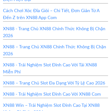
Cách Chơi Xóc Đĩa Giỏi – Chi Tiết, Đơn Giản Từ A
Đến Z trên XN88 App Com
XN88 - Trang Chủ XN88 Chính Thức Không Bị Chặn
2026
XN88 – Trang Chủ XN88 Chính Thức Không Bị Chặn
2026
XN88 - Trải Nghiệm Slot Đỉnh Cao Với Tải XN88
Miễn Phí
XN88 – Trang Chủ Slot Đa Dạng Với Tỷ Lệ Cao 2026
XN88 - Trải Nghiệm Slot Đỉnh Cao Với XN88 Com
XN88 Win – Trải Nghiệm Slot Đỉnh Cao Tại XN88