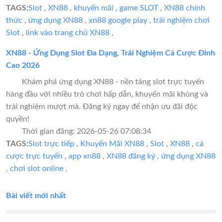
TAGS:
Slot
,
XN88
,
khuyến mãi
,
game SLOT
,
XN88 chính
thức
,
ứng dụng XN88
,
xn88 google play
,
trải nghiệm chơi
Slot
,
link vào trang chủ XN88
,
XN88 - Ứng Dụng Slot Đa Dạng, Trải Nghiệm Cá Cược Đỉnh
Cao 2026
Khám phá ứng dụng XN88 - nền tảng slot trực tuyến
hàng đầu với nhiều trò chơi hấp dẫn, khuyến mãi khủng và
trải nghiệm mượt mà. Đăng ký ngay để nhận ưu đãi độc
quyền!
Thời gian đăng: 2026-05-26 07:08:34
TAGS:
Slot trực tiếp
,
Khuyến Mãi XN88
,
Slot
,
XN88
,
cá
cược trực tuyến
,
app xn88
,
XN88 đăng ký
,
ứng dụng XN88
,
chơi slot online
,
Bài viết mới nhất