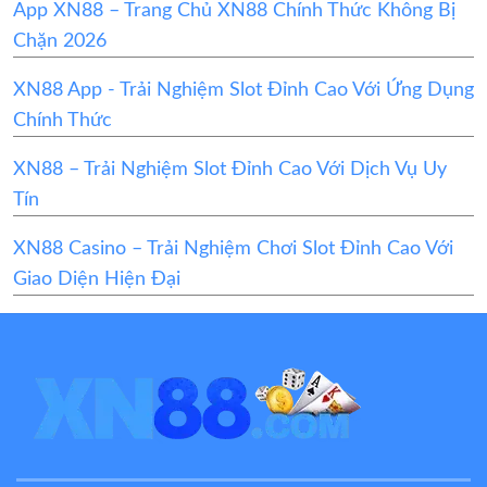
App XN88 – Trang Chủ XN88 Chính Thức Không Bị
Chặn 2026
XN88 App - Trải Nghiệm Slot Đỉnh Cao Với Ứng Dụng
Chính Thức
XN88 – Trải Nghiệm Slot Đỉnh Cao Với Dịch Vụ Uy
Tín
XN88 Casino – Trải Nghiệm Chơi Slot Đỉnh Cao Với
Giao Diện Hiện Đại