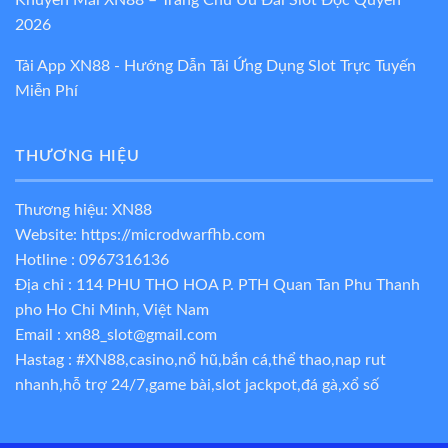
2026
Tải App XN88 - Hướng Dẫn Tải Ứng Dụng Slot Trực Tuyến
Miễn Phí
THƯƠNG HIỆU
Thương hiệu: XN88
Website:
https://microdwarfhb.com
Hotline : 0967316136
Địa chỉ : 114 PHU THO HOA P. PTH Quan Tan Phu Thanh
pho Ho Chi Minh, Việt Nam
Email :
xn88_slot@gmail.com
Hastag : #XN88,casino,nổ hũ,bắn cá,thể thao,nap rut
nhanh,hỗ trợ 24/7,game bài,slot jackpot,đá gà,xổ số