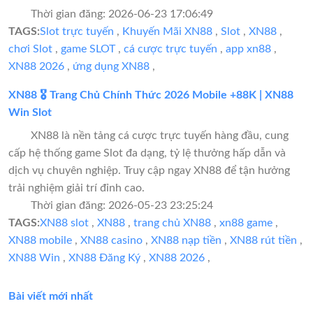
Thời gian đăng: 2026-06-23 17:06:49
TAGS:
Slot trực tuyến
,
Khuyến Mãi XN88
,
Slot
,
XN88
,
chơi Slot
,
game SLOT
,
cá cược trực tuyến
,
app xn88
,
XN88 2026
,
ứng dụng XN88
,
XN88 🎖️ Trang Chủ Chính Thức 2026 Mobile +88K | XN88
Win Slot
XN88 là nền tảng cá cược trực tuyến hàng đầu, cung
cấp hệ thống game Slot đa dạng, tỷ lệ thưởng hấp dẫn và
dịch vụ chuyên nghiệp. Truy cập ngay XN88 để tận hưởng
trải nghiệm giải trí đỉnh cao.
Thời gian đăng: 2026-05-23 23:25:24
TAGS:
XN88 slot
,
XN88
,
trang chủ XN88
,
xn88 game
,
XN88 mobile
,
XN88 casino
,
XN88 nạp tiền
,
XN88 rút tiền
,
XN88 Win
,
XN88 Đăng Ký
,
XN88 2026
,
Bài viết mới nhất