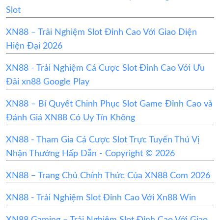
Slot
XN88 – Trải Nghiệm Slot Đỉnh Cao Với Giao Diện
Hiện Đại 2026
XN88 - Trải Nghiệm Cá Cược Slot Đỉnh Cao Với Ưu
Đãi xn88 Google Play
XN88 – Bí Quyết Chinh Phục Slot Game Đỉnh Cao và
Đánh Giá XN88 Có Uy Tín Không
XN88 - Tham Gia Cá Cược Slot Trực Tuyến Thú Vị
Nhận Thưởng Hấp Dẫn - Copyright © 2026
XN88 – Trang Chủ Chính Thức Của XN88 Com 2026
XN88 - Trải Nghiệm Slot Đỉnh Cao Với Xn88 Win
XN88 Gaming – Trải Nghiệm Slot Đỉnh Cao Với Giao