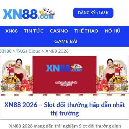
ĐĂNG KÝ +168K
XN88
TIN TỨC
CASINO
THỂ THAO
NỔ HŨ
GAME BÀI
XN88
>
TAGs Cloud
>
XN88 2026
XN88 2026 – Slot đổi thưởng hấp dẫn nhất
thị trường
XN88 2026 mang đến trải nghiệm Slot đổi thưởng đỉnh