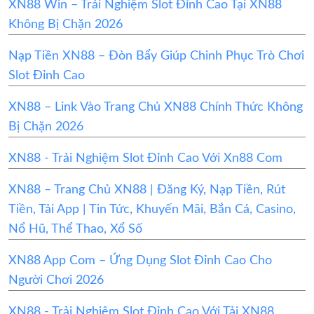
XN88 Win – Trải Nghiệm Slot Đỉnh Cao Tại XN88
Không Bị Chặn 2026
Nạp Tiền XN88 – Đòn Bẩy Giúp Chinh Phục Trò Chơi
Slot Đỉnh Cao
XN88 – Link Vào Trang Chủ XN88 Chính Thức Không
Bị Chặn 2026
XN88 - Trải Nghiệm Slot Đỉnh Cao Với Xn88 Com
XN88 – Trang Chủ XN88 | Đăng Ký, Nạp Tiền, Rút
Tiền, Tải App | Tin Tức, Khuyến Mãi, Bắn Cá, Casino,
Nổ Hũ, Thể Thao, Xổ Số
XN88 App Com – Ứng Dụng Slot Đỉnh Cao Cho
Người Chơi 2026
XN88 - Trải Nghiệm Slot Đỉnh Cao Với Tải XN88