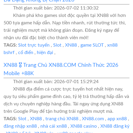
Đa Dạng Không Bị Chặn 2026
Thời gian xuất bản: 2026-07-02 11:30:32
Khám phá kho games slot độc quyền tại XN88 với hơn
500 tựa game hấp dẫn. Nạp tiền nhanh, rút thưởng tức thì,
trải nghiệm mượt mà không gián đoạn. Đăng ký ngay để
nhận ưu đãi đặc biệt cho thành viên mới!
TAGS:
Slot trực tuyến
,
Slot
,
XN88
,
game SLOT
,
xn88
bshrf
,
cổ điển
,
hiện đại
,
XN88 🎖️ Trang Chủ XN88.COM Chính Thức 2026
Mobile +88K
Thời gian xuất bản: 2026-07-01 15:29:24
XN88 địa điểm cá cược trực tuyến hot nhất hiện nay,
quy tụ siêu phẩm game đỉnh cao, tỷ lệ trả thưởng hấp dẫn và
dịch vụ chuyên nghiệp hàng đầu. Tải ngay ứng dụng XN88
trên Google Play để tận hưởng trải nghiệm mượt mà.
TAGS:
Slot
,
XN88
,
trang chủ XN88
,
XN88.com
,
app xn88
,
đăng nhập xn88
,
nhà cái xn88
,
XN88 casino
,
XN88 đăng ký