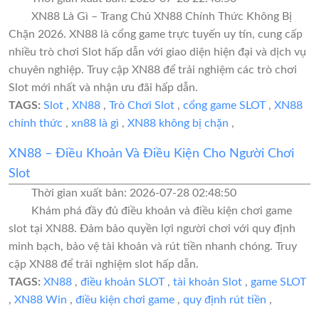
XN88 Là Gì – Trang Chủ XN88 Chính Thức Không Bị
Chặn 2026. XN88 là cổng game trực tuyến uy tín, cung cấp
nhiều trò chơi Slot hấp dẫn với giao diện hiện đại và dịch vụ
chuyên nghiệp. Truy cập XN88 để trải nghiệm các trò chơi
Slot mới nhất và nhận ưu đãi hấp dẫn.
TAGS:
Slot
,
XN88
,
Trò Chơi Slot
,
cổng game SLOT
,
XN88
chính thức
,
xn88 là gì
,
XN88 không bị chặn
,
XN88 – Điều Khoản Và Điều Kiện Cho Người Chơi
Slot
Thời gian xuất bản: 2026-07-28 02:48:50
Khám phá đầy đủ điều khoản và điều kiện chơi game
slot tại XN88. Đảm bảo quyền lợi người chơi với quy định
minh bạch, bảo vệ tài khoản và rút tiền nhanh chóng. Truy
cập XN88 để trải nghiệm slot hấp dẫn.
TAGS:
XN88
,
điều khoản SLOT
,
tài khoản Slot
,
game SLOT
,
XN88 Win
,
điều kiện chơi game
,
quy định rút tiền
,