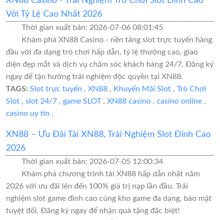
XN88 Casino - Trải Nghiệm Trò Chơi Slot Đỉnh Cao
Với Tỷ Lệ Cao Nhất 2026
Thời gian xuất bản: 2026-07-06 08:01:45
Khám phá XN88 Casino - nền tảng slot trực tuyến hàng
đầu với đa dạng trò chơi hấp dẫn, tỷ lệ thưởng cao, giao
diện đẹp mắt và dịch vụ chăm sóc khách hàng 24/7. Đăng ký
ngay để tận hưởng trải nghiệm độc quyền tại XN88.
TAGS:
Slot trực tuyến
,
XN88
,
Khuyến Mãi Slot
,
Trò Chơi
Slot
,
slot 24/7
,
game SLOT
,
XN88 casino
,
casino online
,
casino uy tín
,
XN88 – Ưu Đãi Tải XN88, Trải Nghiệm Slot Đỉnh Cao
2026
Thời gian xuất bản: 2026-07-05 12:00:34
Khám phá chương trình tải XN88 hấp dẫn nhất năm
2026 với ưu đãi lên đến 100% giá trị nạp lần đầu. Trải
nghiệm slot game đỉnh cao cùng kho game đa dạng, bảo mật
tuyệt đối. Đăng ký ngay để nhận quà tặng đặc biệt!