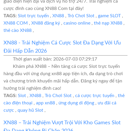
giao diện hiện đại và dịch vụ hỗ trợ 24/7. Trải nghiệm cá
cược đỉnh cao cùng XN88 Com tại đây!
TAGS:
Slot trực tuyến
,
XN88
,
Trò Chơi Slot
,
game SLOT
,
XN88 COM
,
XN88 đăng ký
,
casino online
,
thẻ nạp XN88
,
thẻ cào XN88
,
XN88 - Trải Nghiệm Cá Cược Slot Đa Dạng Với Ưu
Đãi Hấp Dẫn 2026
Thời gian xuất bản: 2026-07-03 07:29:17
Khám phá XN88 – Nền tảng cá cược Slot trực tuyến
hàng đầu với ứng dụng xn88 app tiện ích, đa dạng trò chơi
và chương trình khuyến mãi hấp dẫn. Đăng ký ngay để tận
hưởng trải nghiệm đỉnh cao!
TAGS:
Slot
,
XN88
,
Trò Chơi Slot
,
cá cược trực tuyến
,
thẻ
cào điện thoại
,
app xn88
,
ứng dụng di động
,
ưu đãi cá
cược
,
quay hũ Slot
,
XN88 – Trải Nghiệm Vượt Trội Với Kho Games Slot