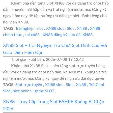
Khám phá nền tảng Slot XN88 với đa dạng trò chơi hấp
dẫn, khuyến mãi hấp dẫn và trải nghiệm mượt mà. Đăng ký
ngay hôm nay để tận hưởng ưu đãi đặc biệt dành riêng cho
hội viên XN88.
TAGS:
Trải nghiệm slot
,
XN88 slot
,
Slot
,
XN88
,
XN88
chính thức
,
tai xn88
,
XN88 đăng ký
,
ưu đãi XN88
,
XN88 Slot – Trải Nghiệm Trò Chơi Slot Đỉnh Cao Với
Giao Diện Hiện Đại
Thời gian xuất bản: 2026-07-08 19:12:42
Khám phá XN88 Slot – nền tảng slot trực tuyến hàng
đầu với đa dạng trò chơi hấp dẫn, khuyến mãi khủng và trải
nghiệm mượt mà. Đăng ký ngay để nhận ưu đãi độc quyền!
TAGS:
Slot trực tuyến
,
XN88 slot
,
Slot
,
XN88
,
Trò Chơi
Slot
,
slot online
,
game SLOT
,
XN88 - Truy Cập Trang Slot BSHRF Không Bị Chặn
2026