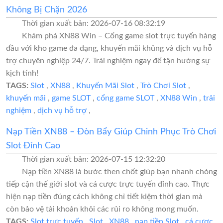
Không Bị Chặn 2026
Thời gian xuất bản: 2026-07-16 08:32:19
Khám phá XN88 Win – Cổng game slot trực tuyến hàng
đầu với kho game đa dạng, khuyến mãi khủng và dịch vụ hỗ
trợ chuyên nghiệp 24/7. Trải nghiệm ngay để tận hưởng sự
kịch tính!
TAGS:
Slot
,
XN88
,
Khuyến Mãi Slot
,
Trò Chơi Slot
,
khuyến mãi
,
game SLOT
,
cổng game SLOT
,
XN88 Win
,
trải
nghiệm
,
dịch vụ hỗ trợ
,
Nạp Tiền XN88 – Đòn Bẩy Giúp Chinh Phục Trò Chơi
Slot Đỉnh Cao
Thời gian xuất bản: 2026-07-15 12:32:20
Nạp tiền XN88 là bước then chốt giúp bạn nhanh chóng
tiếp cận thế giới slot và cá cược trực tuyến đỉnh cao. Thực
hiện nạp tiền đúng cách không chỉ tiết kiệm thời gian mà
còn bảo vệ tài khoản khỏi các rủi ro không mong muốn.
TAGS:
Slot trực tuyến
,
Slot
,
XN88
,
nạp tiền Slot
,
cá cược