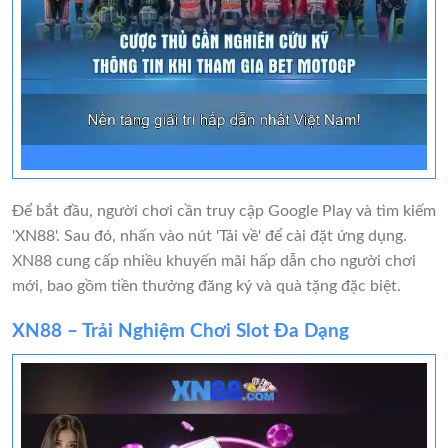
Hướng Dẫn Tải XN88
Để bắt đầu, người chơi cần truy cập Google Play và tìm kiếm
'XN88'. Sau đó, nhấn vào nút 'Tải về' để cài đặt ứng dụng.
XN88 cung cấp nhiều khuyến mãi hấp dẫn cho người chơi
mới, bao gồm tiền thưởng đăng ký và quà tặng đặc biệt.
XN88 – Trải Nghiệm Chơi Slot Đa Dạng