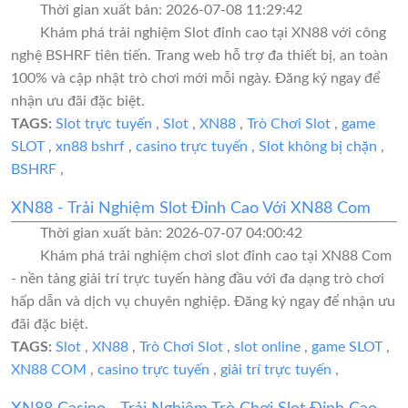
Thời gian xuất bản: 2026-07-08 11:29:42
Khám phá trải nghiệm Slot đỉnh cao tại XN88 với công
nghệ BSHRF tiên tiến. Trang web hỗ trợ đa thiết bị, an toàn
100% và cập nhật trò chơi mới mỗi ngày. Đăng ký ngay để
nhận ưu đãi đặc biệt.
TAGS:
Slot trực tuyến
,
Slot
,
XN88
,
Trò Chơi Slot
,
game
SLOT
,
xn88 bshrf
,
casino trực tuyến
,
Slot không bị chặn
,
BSHRF
,
XN88 - Trải Nghiệm Slot Đỉnh Cao Với XN88 Com
Thời gian xuất bản: 2026-07-07 04:00:42
Khám phá trải nghiệm chơi slot đỉnh cao tại XN88 Com
- nền tảng giải trí trực tuyến hàng đầu với đa dạng trò chơi
hấp dẫn và dịch vụ chuyên nghiệp. Đăng ký ngay để nhận ưu
đãi đặc biệt.
TAGS:
Slot
,
XN88
,
Trò Chơi Slot
,
slot online
,
game SLOT
,
XN88 COM
,
casino trực tuyến
,
giải trí trực tuyến
,