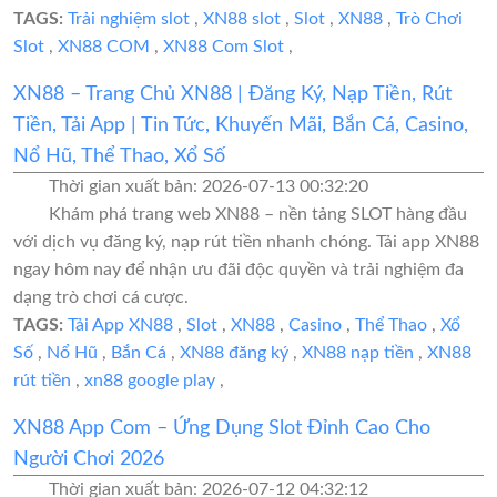
TAGS:
Trải nghiệm slot
,
XN88 slot
,
Slot
,
XN88
,
Trò Chơi
Slot
,
XN88 COM
,
XN88 Com Slot
,
XN88 – Trang Chủ XN88 | Đăng Ký, Nạp Tiền, Rút
Tiền, Tải App | Tin Tức, Khuyến Mãi, Bắn Cá, Casino,
Nổ Hũ, Thể Thao, Xổ Số
Thời gian xuất bản: 2026-07-13 00:32:20
Khám phá trang web XN88 – nền tảng SLOT hàng đầu
với dịch vụ đăng ký, nạp rút tiền nhanh chóng. Tải app XN88
ngay hôm nay để nhận ưu đãi độc quyền và trải nghiệm đa
dạng trò chơi cá cược.
TAGS:
Tải App XN88
,
Slot
,
XN88
,
Casino
,
Thể Thao
,
Xổ
Số
,
Nổ Hũ
,
Bắn Cá
,
XN88 đăng ký
,
XN88 nạp tiền
,
XN88
rút tiền
,
xn88 google play
,
XN88 App Com – Ứng Dụng Slot Đỉnh Cao Cho
Người Chơi 2026
Thời gian xuất bản: 2026-07-12 04:32:12