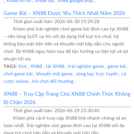
,
XN88 nổ hũ
,
XN88 vip
,
xn88 google play
,
Game Bài – XN88 Được Yêu Thích Nhất Năm 2026
Thời gian xuất bản: 2026-06-30 19:29:28
Khám phá trải nghiệm chơi game bài đỉnh cao tại XN88
– nền tảng SLOT uy tín với đa dạng thể loại trò chơi, hệ
thống bảo mật tiên tiến và khuyến mãi hấp dẫn cho người
chơi. Tải XN88 ngay hôm nay để tận hưởng sự tiện lợi và lợi
nhuận tối ưu.
TAGS:
Slot
,
XN88
,
tải XN88
,
trải nghiệm game
,
game bài
,
chơi game bài
,
khuyến mãi game
,
sòng bạc trực tuyến
,
cá
cược online
,
trò chơi đổi thưởng
,
XN88 – Truy Cập Trang Chủ XN88 Chính Thức Không
Bị Chặn 2026
Thời gian xuất bản: 2026-06-29 23:30:40
Khám phá cách truy cập XN88 link nhanh chóng và an
toàn nhất. Trải nghiệm slot game đỉnh cao tại XN88 với đa
dạng trò chơi hấp dẫn và khuyến mãi hấp dẫn.