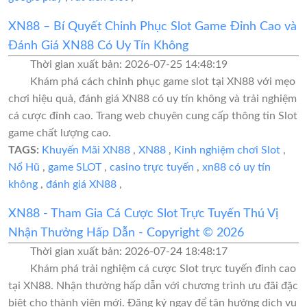
XN88 – Bí Quyết Chinh Phục Slot Game Đỉnh Cao và
Đánh Giá XN88 Có Uy Tín Không
Thời gian xuất bản: 2026-07-25 14:48:19
Khám phá cách chinh phục game slot tại XN88 với mẹo
chơi hiệu quả, đánh giá XN88 có uy tín không và trải nghiệm
cá cược đỉnh cao. Trang web chuyên cung cấp thông tin Slot
game chất lượng cao.
TAGS:
Khuyến Mãi XN88
,
XN88
,
Kinh nghiệm chơi Slot
,
Nổ Hũ
,
game SLOT
,
casino trực tuyến
,
xn88 có uy tín
không
,
đánh giá XN88
,
XN88 - Tham Gia Cá Cược Slot Trực Tuyến Thú Vị
Nhận Thưởng Hấp Dẫn - Copyright © 2026
Thời gian xuất bản: 2026-07-24 18:48:17
Khám phá trải nghiệm cá cược Slot trực tuyến đỉnh cao
tại XN88. Nhận thưởng hấp dẫn với chương trình ưu đãi đặc
biệt cho thành viên mới. Đăng ký ngay để tận hưởng dịch vụ