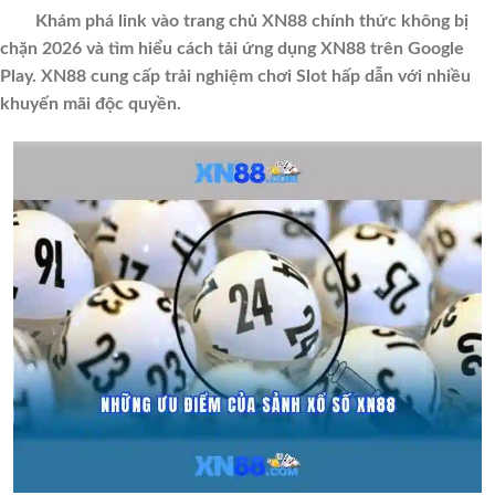
Khám phá link vào trang chủ XN88 chính thức không bị
chặn 2026 và tìm hiểu cách tải ứng dụng XN88 trên Google
Play. XN88 cung cấp trải nghiệm chơi Slot hấp dẫn với nhiều
khuyến mãi độc quyền.