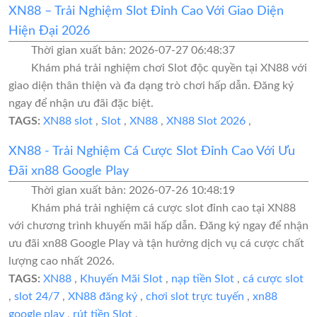
XN88 – Trải Nghiệm Slot Đỉnh Cao Với Giao Diện
Hiện Đại 2026
Thời gian xuất bản: 2026-07-27 06:48:37
Khám phá trải nghiệm chơi Slot độc quyền tại XN88 với
giao diện thân thiện và đa dạng trò chơi hấp dẫn. Đăng ký
ngay để nhận ưu đãi đặc biệt.
TAGS:
XN88 slot
,
Slot
,
XN88
,
XN88 Slot 2026
,
XN88 - Trải Nghiệm Cá Cược Slot Đỉnh Cao Với Ưu
Đãi xn88 Google Play
Thời gian xuất bản: 2026-07-26 10:48:19
Khám phá trải nghiệm cá cược slot đỉnh cao tại XN88
với chương trình khuyến mãi hấp dẫn. Đăng ký ngay để nhận
ưu đãi xn88 Google Play và tận hưởng dịch vụ cá cược chất
lượng cao nhất 2026.
TAGS:
XN88
,
Khuyến Mãi Slot
,
nạp tiền Slot
,
cá cược slot
,
slot 24/7
,
XN88 đăng ký
,
chơi slot trực tuyến
,
xn88
google play
,
rút tiền Slot
,