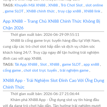
TAGS:
Khuyến Mãi XN88
,
XN88
,
Trò Chơi Slot
,
slot online
,
game SLOT
,
XN88 chính thức
,
truy cập xn88
,
XN88 link
,
App XN88 – Trang Chủ XN88 Chính Thức Không Bị
Chặn 2026
Thời gian xuất bản: 2026-06-29 09:55:11
XN88 là cổng game trực tuyến hàng đầu tại Việt Nam,
cung cấp các trò chơi slot hấp dẫn và dịch vụ chăm sóc
khách hàng 24/7. Truy cập ngay để tận hưởng trải nghiệm
đỉnh cao với app XN88.
TAGS:
Tải App XN88
,
Slot
,
XN88
,
game SLOT
,
app xn88
,
cổng game
,
chơi slot trực tuyến
,
trải nghiệm game
,
XN88 App - Trải Nghiệm Slot Đỉnh Cao Với Ứng Dụng
Chính Thức
Thời gian xuất bản: 2026-06-27 21:06:44
Khám phá XN88 App - Ứng dụng slot uy tín hàng đầu
với đa dạng trò chơi hấp dẫn. Tận hưởng trải nghiệm mượt