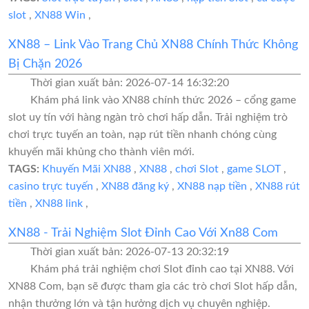
slot
,
XN88 Win
,
XN88 – Link Vào Trang Chủ XN88 Chính Thức Không
Bị Chặn 2026
Thời gian xuất bản: 2026-07-14 16:32:20
Khám phá link vào XN88 chính thức 2026 – cổng game
slot uy tín với hàng ngàn trò chơi hấp dẫn. Trải nghiệm trò
chơi trực tuyến an toàn, nạp rút tiền nhanh chóng cùng
khuyến mãi khủng cho thành viên mới.
TAGS:
Khuyến Mãi XN88
,
XN88
,
chơi Slot
,
game SLOT
,
casino trực tuyến
,
XN88 đăng ký
,
XN88 nạp tiền
,
XN88 rút
tiền
,
XN88 link
,
XN88 - Trải Nghiệm Slot Đỉnh Cao Với Xn88 Com
Thời gian xuất bản: 2026-07-13 20:32:19
Khám phá trải nghiệm chơi Slot đỉnh cao tại XN88. Với
XN88 Com, bạn sẽ được tham gia các trò chơi Slot hấp dẫn,
nhận thưởng lớn và tận hưởng dịch vụ chuyên nghiệp.