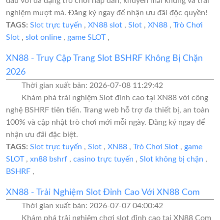
đầu với đa dạng trò chơi hấp dẫn, khuyến mãi khủng và trải
nghiệm mượt mà. Đăng ký ngay để nhận ưu đãi độc quyền!
TAGS:
Slot trực tuyến
,
XN88 slot
,
Slot
,
XN88
,
Trò Chơi
Slot
,
slot online
,
game SLOT
,
XN88 - Truy Cập Trang Slot BSHRF Không Bị Chặn
2026
Thời gian xuất bản: 2026-07-08 11:29:42
Khám phá trải nghiệm Slot đỉnh cao tại XN88 với công
nghệ BSHRF tiên tiến. Trang web hỗ trợ đa thiết bị, an toàn
100% và cập nhật trò chơi mới mỗi ngày. Đăng ký ngay để
nhận ưu đãi đặc biệt.
TAGS:
Slot trực tuyến
,
Slot
,
XN88
,
Trò Chơi Slot
,
game
SLOT
,
xn88 bshrf
,
casino trực tuyến
,
Slot không bị chặn
,
BSHRF
,
XN88 - Trải Nghiệm Slot Đỉnh Cao Với XN88 Com
Thời gian xuất bản: 2026-07-07 04:00:42
Khám phá trải nghiệm chơi slot đỉnh cao tại XN88 Com