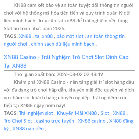
XN88 cam kết bảo vệ an toàn tuyệt đối thông tin người
chơi với hệ thống mã hóa tiên tiến và quy trình quản lý dữ
liệu minh bạch. Truy cập tai xn88 để trải nghiệm nền tảng
Slot an toàn nhất năm 2026.
TAGS:
XN88
,
tai xn88
,
bảo mật slot
,
an toàn thông tin
người chơi
,
chính sách dữ liệu minh bạch
,
XN88 Casino - Trải Nghiệm Trò Chơi Slot Đỉnh Cao
Tại XN88
Thời gian xuất bản: 2026-08-02 02:48:49
Khám phá XN88 Casino - nền tảng giải trí slot hàng đầu
với đa dạng trò chơi hấp dẫn, khuyến mãi độc quyền và dịch
vụ chăm sóc khách hàng chuyên nghiệp. Trải nghiệm trực
tiếp tại XN88 ngay hôm nay!
TAGS:
Trải nghiệm slot
,
Khuyến Mãi XN88
,
Slot
,
XN88
,
Trò Chơi Slot
,
casino trực tuyến
,
XN88 casino
,
XN88 đăng
ký
,
XN88 nạp tiền
,