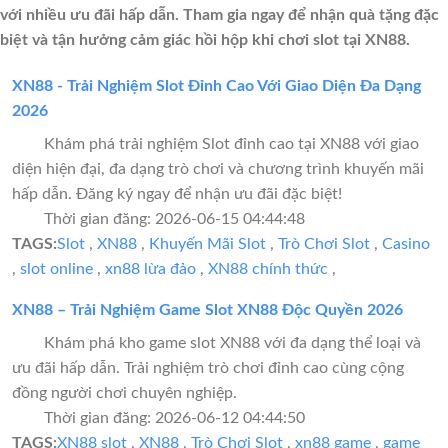
với nhiều ưu đãi hấp dẫn. Tham gia ngay để nhận quà tặng đặc
biệt và tận hưởng cảm giác hồi hộp khi chơi slot tại XN88.
XN88 - Trải Nghiệm Slot Đỉnh Cao Với Giao Diện Đa Dạng
2026
Khám phá trải nghiệm Slot đỉnh cao tại XN88 với giao
diện hiện đại, đa dạng trò chơi và chương trình khuyến mãi
hấp dẫn. Đăng ký ngay để nhận ưu đãi đặc biệt!
Thời gian đăng: 2026-06-15 04:44:48
TAGS:
Slot
,
XN88
,
Khuyến Mãi Slot
,
Trò Chơi Slot
,
Casino
,
slot online
,
xn88 lừa đảo
,
XN88 chính thức
,
XN88 – Trải Nghiệm Game Slot XN88 Độc Quyền 2026
Khám phá kho game slot XN88 với đa dạng thể loại và
ưu đãi hấp dẫn. Trải nghiệm trò chơi đỉnh cao cùng cộng
đồng người chơi chuyên nghiệp.
Thời gian đăng: 2026-06-12 04:44:50
TAGS:
XN88 slot
,
XN88
,
Trò Chơi Slot
,
xn88 game
,
game