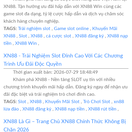
XN88. Tận hưởng ưu đãi hấp dẫn với XN88 Win cùng các
game slot đa dạng, tỷ lệ cược hấp dẫn và dịch vụ chăm sóc
khách hàng chuyên nghiệp.
TAGS:
Trải nghiệm slot
,
Game slot online
,
Khuyến Mãi
XN88
,
Slot
,
XN88
,
cá cược slot
,
XN88 đăng ký
,
XN88 nạp
tiền
,
XN88 Win
,
XN88 - Trải Nghiệm Slot Đỉnh Cao Với Các Chương
Trình Ưu Đãi Độc Quyền
Thời gian xuất bản: 2026-07-29 18:48:49
Khám phá XN88 - Nền tảng SLOT uy tín với nhiều
chương trình khuyến mãi hấp dẫn. Đăng ký ngay để nhận ưu
đãi đặc biệt và trải nghiệm trò chơi đỉnh cao.
TAGS:
Slot
,
XN88
,
Khuyến Mãi Slot
,
Trò Chơi Slot
,
xn88
lừa đảo
,
XN88 đăng ký
,
XN88 nạp tiền
,
XN88 rút tiền
,
XN88 Là Gì – Trang Chủ XN88 Chính Thức Không Bị
Chặn 2026