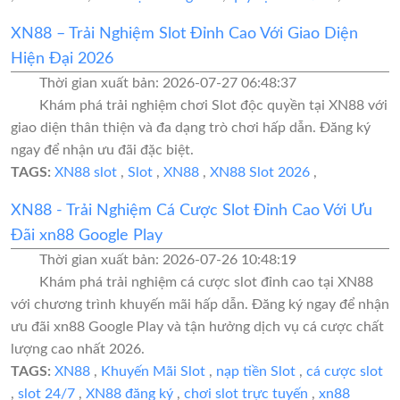
XN88 – Trải Nghiệm Slot Đỉnh Cao Với Giao Diện
Hiện Đại 2026
Thời gian xuất bản: 2026-07-27 06:48:37
Khám phá trải nghiệm chơi Slot độc quyền tại XN88 với
giao diện thân thiện và đa dạng trò chơi hấp dẫn. Đăng ký
ngay để nhận ưu đãi đặc biệt.
TAGS:
XN88 slot
,
Slot
,
XN88
,
XN88 Slot 2026
,
XN88 - Trải Nghiệm Cá Cược Slot Đỉnh Cao Với Ưu
Đãi xn88 Google Play
Thời gian xuất bản: 2026-07-26 10:48:19
Khám phá trải nghiệm cá cược slot đỉnh cao tại XN88
với chương trình khuyến mãi hấp dẫn. Đăng ký ngay để nhận
ưu đãi xn88 Google Play và tận hưởng dịch vụ cá cược chất
lượng cao nhất 2026.
TAGS:
XN88
,
Khuyến Mãi Slot
,
nạp tiền Slot
,
cá cược slot
,
slot 24/7
,
XN88 đăng ký
,
chơi slot trực tuyến
,
xn88