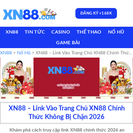
ĐĂNG KÝ +168K
XN88
TIN TỨC
CASINO
THỂ THAO
NỔ HŨ
GAME BÀI
XN88
>
Nổ Hũ
>
XN88 – Link Vào Trang Chủ XN88 Chính Thức Không Bị Chặn 2026
XN88 – Link Vào Trang Chủ XN88 Chính
Thức Không Bị Chặn 2026
Khám phá cách truy cập link XN88 chính thức 2026 an