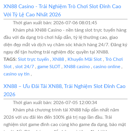
XN88 Casino - Trải Nghiệm Trò Chơi Slot Đỉnh Cao
Với Tỷ Lệ Cao Nhất 2026
Thời gian xuất bản: 2026-07-06 08:01:45
Khám phá XN88 Casino - nền tảng slot trực tuyến hàng
đầu với đa dạng trò chơi hấp dẫn, tỷ lệ thưởng cao, giao
diện đẹp mắt và dịch vụ chăm sóc khách hàng 24/7. Đăng ký
ngay để tận hưởng trải nghiệm độc quyền tại XN88.
TAGS:
Slot trực tuyến
,
XN88
,
Khuyến Mãi Slot
,
Trò Chơi
Slot
,
slot 24/7
,
game SLOT
,
XN88 casino
,
casino online
,
casino uy tín
,
XN88 – Ưu Đãi Tải XN88, Trải Nghiệm Slot Đỉnh Cao
2026
Thời gian xuất bản: 2026-07-05 12:00:34
Khám phá chương trình tải XN88 hấp dẫn nhất năm
2026 với ưu đãi lên đến 100% giá trị nạp lần đầu. Trải
nghiệm slot game đỉnh cao cùng kho game đa dạng, bảo mật