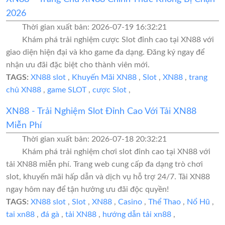
2026
Thời gian xuất bản: 2026-07-19 16:32:21
Khám phá trải nghiệm cược Slot đỉnh cao tại XN88 với
giao diện hiện đại và kho game đa dạng. Đăng ký ngay để
nhận ưu đãi đặc biệt cho thành viên mới.
TAGS:
XN88 slot
,
Khuyến Mãi XN88
,
Slot
,
XN88
,
trang
chủ XN88
,
game SLOT
,
cược Slot
,
XN88 - Trải Nghiệm Slot Đỉnh Cao Với Tải XN88
Miễn Phí
Thời gian xuất bản: 2026-07-18 20:32:21
Khám phá trải nghiệm chơi slot đỉnh cao tại XN88 với
tải XN88 miễn phí. Trang web cung cấp đa dạng trò chơi
slot, khuyến mãi hấp dẫn và dịch vụ hỗ trợ 24/7. Tải XN88
ngay hôm nay để tận hưởng ưu đãi độc quyền!
TAGS:
XN88 slot
,
Slot
,
XN88
,
Casino
,
Thể Thao
,
Nổ Hũ
,
tai xn88
,
đá gà
,
tải XN88
,
hướng dẫn tải xn88
,