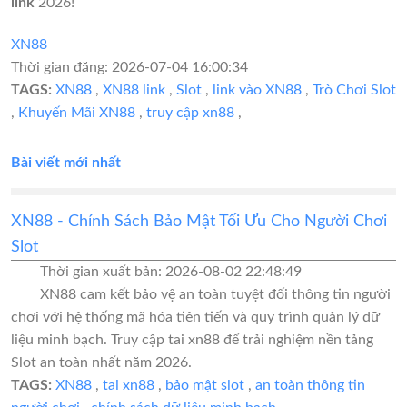
link
2026!
XN88
Thời gian đăng: 2026-07-04 16:00:34
TAGS:
XN88
,
XN88 link
,
Slot
,
link vào XN88
,
Trò Chơi Slot
,
Khuyến Mãi XN88
,
truy cập xn88
,
Bài viết mới nhất
XN88 - Chính Sách Bảo Mật Tối Ưu Cho Người Chơi
Slot
Thời gian xuất bản: 2026-08-02 22:48:49
XN88 cam kết bảo vệ an toàn tuyệt đối thông tin người
chơi với hệ thống mã hóa tiên tiến và quy trình quản lý dữ
liệu minh bạch. Truy cập tai xn88 để trải nghiệm nền tảng
Slot an toàn nhất năm 2026.
TAGS:
XN88
,
tai xn88
,
bảo mật slot
,
an toàn thông tin