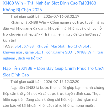
XN88 Win – Trải Nghiệm Slot Đỉnh Cao Tại XN88
Không Bị Chặn 2026
Thời gian xuất bản: 2026-07-16 08:32:19
Khám phá XN88 Win – Cổng game slot trực tuyến hàng
đầu với kho game đa dạng, khuyến mãi khủng và dịch vụ hỗ
trợ chuyên nghiệp 24/7. Trải nghiệm ngay để tận hưởng sự
kịch tính!
TAGS:
Slot
,
XN88
,
Khuyến Mãi Slot
,
Trò Chơi Slot
,
khuyến mãi
,
game SLOT
,
cổng game SLOT
,
XN88 Win
,
trải
nghiệm
,
dịch vụ hỗ trợ
,
Nạp Tiền XN88 – Đòn Bẩy Giúp Chinh Phục Trò Chơi
Slot Đỉnh Cao
Thời gian xuất bản: 2026-07-15 12:32:20
Nạp tiền XN88 là bước then chốt giúp bạn nhanh chóng
tiếp cận thế giới slot và cá cược trực tuyến đỉnh cao. Thực
hiện nạp tiền đúng cách không chỉ tiết kiệm thời gian mà
còn bảo vệ tài khoản khỏi các rủi ro không mong muốn.