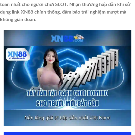
toàn nhất cho người chơi SLOT. Nhận thưởng hấp dẫn khi sử
dụng link XN88 chính thống, đảm bảo trải nghiệm mượt mà
không gián đoạn.