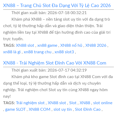
XN88 – Trang Chủ Slot Đa Dạng Với Tỷ Lệ Cao 2026
Thời gian xuất bản: 2026-07-18 00:32:21
Khám phá XN88 – nền tảng slot uy tín với đa dạng trò
chơi, tỷ lệ thưởng hấp dẫn và giao diện thân thiện. Trải
nghiệm liền tay tại XN88 để tận hưởng đỉnh cao của giải trí
trực tuyến.
TAGS:
XN88 slot
,
xn88 game
,
XN88 nổ hũ
,
XN88 2026
,
xn88 là gì
,
xn88 trang chu
,
xn88 slot3
,
XN88 - Trải Nghiệm Slot Đỉnh Cao Với XN88 Com
Thời gian xuất bản: 2026-07-17 04:32:19
Khám phá kho game Slot đỉnh cao tại XN88 Com với đa
dạng thể loại, tỷ lệ thưởng hấp dẫn và dịch vụ chuyên
nghiệp. Trải nghiệm chơi Slot uy tín cùng XN88 ngay hôm
nay!
TAGS:
Trải nghiệm slot
,
XN88 slot
,
Slot
,
XN88
,
slot online
,
game SLOT
,
XN88 COM
,
slot uy tín
,
Slot Đỉnh Cao
,