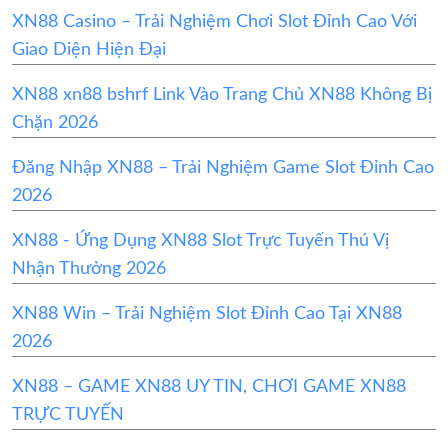
XN88 Casino – Trải Nghiệm Chơi Slot Đỉnh Cao Với
Giao Diện Hiện Đại
XN88 xn88 bshrf Link Vào Trang Chủ XN88 Không Bị
Chặn 2026
Đăng Nhập XN88 – Trải Nghiệm Game Slot Đỉnh Cao
2026
XN88 - Ứng Dụng XN88 Slot Trực Tuyến Thú Vị
Nhận Thưởng 2026
XN88 Win – Trải Nghiệm Slot Đỉnh Cao Tại XN88
2026
XN88 – GAME XN88 UY TIN, CHƠI GAME XN88
TRỰC TUYẾN