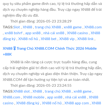
quy tụ siêu phẩm game đỉnh cao, tỷ lệ trả thưởng hấp dẫn và
dịch vụ chuyên nghiệp hàng đầu. Truy cập ngay XN88 để trải
nghiệm đầy đủ ưu đãi.
Thời gian đăng: 2026-05-23 23:28:29
TAGS:
Slot
,
XN88
,
trang chủ XN88
,
xn88 game
,
XN88.com
,
xn88 bshrf
,
app xn88
,
nhà cái xn88
,
XN88 casino
,
XN88
đăng ký
,
XN88 nổ hũ
,
XN88 bet
,
XN88 vip
,
XN88 link
,
XN88 🎖️ Trang Chủ XN88.COM Chính Thức 2026 Mobile
+88K
XN88 là nền tảng cá cược trực tuyến hàng đầu, cung
cấp trải nghiệm giải trí đỉnh cao với tỷ lệ trả thưởng hấp dẫn,
dịch vụ chuyên nghiệp và giao diện thân thiện. Truy cập ngay
XN88.COM để tận hưởng sự tiện lợi và an toàn nhất.
Thời gian đăng: 2026-05-23 23:24:55
TAGS:
XN88 slot
,
XN88
,
trang chủ XN88
,
xn88 game
,
XN88.com
,
XN88 mobile
,
app xn88
,
nhà cái xn88
,
XN88
casino
,
XN88 đăng ký
,
XN88 nổ hũ
,
XN88 app com
,
XN88