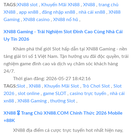
TAGS:
XN88 slot
,
Khuyến Mãi XN88
,
XN88
,
trang chủ
XN88
,
app xn88
,
đăng nhập xn88
,
nhà cái xn88
,
XN88
Gaming
,
XN88 casino
,
XN88 nổ hũ
,
XN88 Gaming - Trải Nghiệm Slot Đỉnh Cao Cùng Nhà Cái
Uy Tín 2026
Khám phá thế giới Slot hấp dẫn tại XN88 Gaming - nền
tảng giải trí số 1 Việt Nam. Tận hưởng ưu đãi độc quyền, trải
nghiệm game đỉnh cao và dịch vụ chăm sóc khách hàng
24/7.
Thời gian đăng: 2026-05-27 18:42:16
TAGS:
Slot
,
XN88
,
Khuyến Mãi Slot
,
Trò Chơi Slot
,
Slot
2026
,
slot online
,
game SLOT
,
casino trực tuyến
,
nhà cái
xn88
,
XN88 Gaming
,
thưởng Slot
,
XN88 🎖️ Trang Chủ XN88.COM Chính Thức 2026 Mobile
+88K
XN88 địa điểm cá cược trực tuyến hot nhất hiện nay,