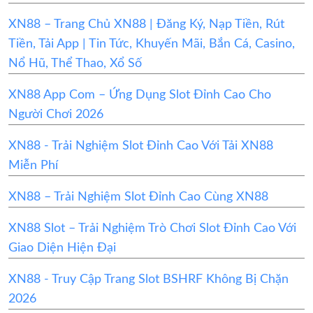
XN88 – Trang Chủ XN88 | Đăng Ký, Nạp Tiền, Rút
Tiền, Tải App | Tin Tức, Khuyến Mãi, Bắn Cá, Casino,
Nổ Hũ, Thể Thao, Xổ Số
XN88 App Com – Ứng Dụng Slot Đỉnh Cao Cho
Người Chơi 2026
XN88 - Trải Nghiệm Slot Đỉnh Cao Với Tải XN88
Miễn Phí
XN88 – Trải Nghiệm Slot Đỉnh Cao Cùng XN88
XN88 Slot – Trải Nghiệm Trò Chơi Slot Đỉnh Cao Với
Giao Diện Hiện Đại
XN88 - Truy Cập Trang Slot BSHRF Không Bị Chặn
2026