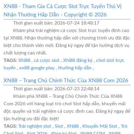
XN88 - Tham Gia Cá Cược Slot Trực Tuyến Thú Vị
Nhận Thưởng Hấp Dẫn - Copyright © 2026
Thời gian xuất bản: 2026-07-24 18:48:17
Khám phá trải nghiệm cá cược Slot trực tuyến đỉnh cao
tại XN88. Nhận thưởng hấp dẫn với chương trình ưu đãi đặc
biệt cho thành viên mới. Đăng ký ngay để tận hưởng dịch vụ
chất lượng cao nhất.
TAGS:
XN88
,
cá cược slot
,
XN88 đăng ký
,
chơi slot trực
tuyến
,
xn88 google play
,
thưởng hấp dẫn
,
XN88 – Trang Chủ Chính Thức Của XN88 Com 2026
Thời gian xuất bản: 2026-07-23 22:48:14
Khám phá XN88 – Trang Chủ Chính Thức Của XN88
Com 2026 với hàng loạt trò chơi Slot hấp dẫn, khuyến mãi
độc quyền và trải nghiệm cá cược đỉnh cao. Đăng ký ngay để
tận hưởng ưu đãi đặc biệt!
TAGS:
Trải nghiệm slot
,
Slot
,
XN88
,
Khuyến Mãi Slot
,
Trò
Chơi Slot
,
Slot 2026
,
đăng ký Slot
,
XN88 COM
,
XN88