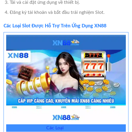
Tải và cài đặt ứng dụng về thiết bị.
Đăng ký tài khoản và bắt đầu trải nghiệm Slot.
Các Loại Slot Được Hỗ Trợ Trên Ứng Dụng XN88
Các Loại
Slot XN88