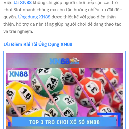
Việc
tải XN88
không chỉ giúp người chơi tiếp cận các trò
chơi Slot nhanh chóng mà còn tận hưởng nhiều ưu đãi độc
quyền.
Ứng dụng XN88
được thiết kế với giao diện thân
thiện, hỗ trợ đa nền tảng giúp người chơi dễ dàng thao tác
và trải nghiệm.
Ưu Điểm Khi Tải Ứng Dụng XN88