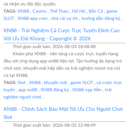
và nhận ưu đãi độc quyền.
TAGS:
XN88
,
Casino
,
Thể Thao
,
Nổ Hũ
,
Bắn Cá
,
game
SLOT
,
XN88 app com
,
nhà cái uy tín
,
hướng dẫn đăng ký
,
XN88 - Trải Nghiệm Cá Cược Trực Tuyến Đỉnh Cao
Với Ưu Đãi Khủng - Copyright © 2026
Thời gian xuất bản: 2026-08-03 18:48:48
Khám phá XN88 - nền tảng cá cược trực tuyến hàng
đầu với ứng dụng app xn88 tiện lợi. Tận hưởng đa dạng trò
chơi slot, khuyến mãi hấp dẫn và trải nghiệm mượt mà chỉ
có tại XN88.
TAGS:
Slot
,
XN88
,
khuyến mãi
,
game SLOT
,
cá cược trực
tuyến
,
app xn88
,
XN88 đăng ký
,
XN88 nạp tiền
,
trải
nghiệm người chơi
,
XN88 - Chính Sách Bảo Mật Tối Ưu Cho Người Chơi
Slot
Thời gian xuất bản: 2026-08-02 22:48:49