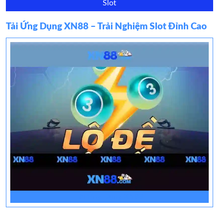
Slot
Tải Ứng Dụng XN88 – Trải Nghiệm Slot Đỉnh Cao
Tải Ứng Dụng XN88