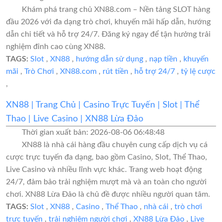
Khám phá trang chủ XN88.com – Nền tảng SLOT hàng
đầu 2026 với đa dạng trò chơi, khuyến mãi hấp dẫn, hướng
dẫn chi tiết và hỗ trợ 24/7. Đăng ký ngay để tận hưởng trải
nghiệm đỉnh cao cùng XN88.
TAGS:
Slot
,
XN88
,
hướng dẫn sử dụng
,
nạp tiền
,
khuyến
mãi
,
Trò Chơi
,
XN88.com
,
rút tiền
,
hỗ trợ 24/7
,
tỷ lệ cược
,
XN88 | Trang Chủ | Casino Trực Tuyến | Slot | Thể
Thao | Live Casino | XN88 Lừa Đảo
Thời gian xuất bản: 2026-08-06 06:48:48
XN88 là nhà cái hàng đầu chuyên cung cấp dịch vụ cá
cược trực tuyến đa dạng, bao gồm Casino, Slot, Thể Thao,
Live Casino và nhiều lĩnh vực khác. Trang web hoạt động
24/7, đảm bảo trải nghiệm mượt mà và an toàn cho người
chơi. XN88 Lừa Đảo là chủ đề được nhiều người quan tâm.
TAGS:
Slot
,
XN88
,
Casino
,
Thể Thao
,
nhà cái
,
trò chơi
trực tuyến
,
trải nghiệm người chơi
,
XN88 Lừa Đảo
,
Live