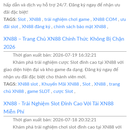
hấp dẫn và dịch vụ hỗ trợ 24/7. Đăng ký ngay để nhận ưu
đãi đặc biệt!
TAGS:
Slot
,
XN88
,
trải nghiệm chơi game
,
XN88 COM
,
ưu
đãi slot
,
XN88 đăng ký
,
chính sách bảo mật XN88
,
XN88 – Trang Chủ XN88 Chính Thức Không Bị Chặn
2026
Thời gian xuất bản: 2026-07-19 16:32:21
Khám phá trải nghiệm cược Slot đỉnh cao tại XN88 với
giao diện hiện đại và kho game đa dạng. Đăng ký ngay để
nhận ưu đãi đặc biệt cho thành viên mới.
TAGS:
XN88 slot
,
Khuyến Mãi XN88
,
Slot
,
XN88
,
trang
chủ XN88
,
game SLOT
,
cược Slot
,
XN88 - Trải Nghiệm Slot Đỉnh Cao Với Tải XN88
Miễn Phí
Thời gian xuất bản: 2026-07-18 20:32:21
Khám phá trải nghiệm chơi slot đỉnh cao tại XN88 với