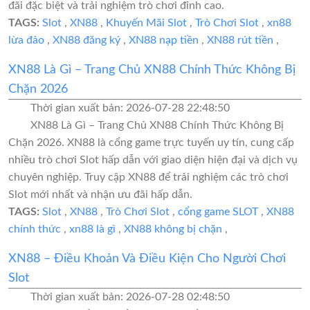
đãi đặc biệt và trải nghiệm trò chơi đỉnh cao.
TAGS:
Slot
,
XN88
,
Khuyến Mãi Slot
,
Trò Chơi Slot
,
xn88
lừa đảo
,
XN88 đăng ký
,
XN88 nạp tiền
,
XN88 rút tiền
,
XN88 Là Gì – Trang Chủ XN88 Chính Thức Không Bị
Chặn 2026
Thời gian xuất bản: 2026-07-28 22:48:50
XN88 Là Gì – Trang Chủ XN88 Chính Thức Không Bị
Chặn 2026. XN88 là cổng game trực tuyến uy tín, cung cấp
nhiều trò chơi Slot hấp dẫn với giao diện hiện đại và dịch vụ
chuyên nghiệp. Truy cập XN88 để trải nghiệm các trò chơi
Slot mới nhất và nhận ưu đãi hấp dẫn.
TAGS:
Slot
,
XN88
,
Trò Chơi Slot
,
cổng game SLOT
,
XN88
chính thức
,
xn88 là gì
,
XN88 không bị chặn
,
XN88 – Điều Khoản Và Điều Kiện Cho Người Chơi
Slot
Thời gian xuất bản: 2026-07-28 02:48:50