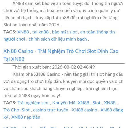
XN88 cam kết bảo vệ an toàn tuyệt đối thông tin người
chơi với hệ thống mã hóa tiên tiến và quy trình quản lý dữ
liệu minh bạch. Truy cập tai xn88 để trải nghiệm nền tảng
Slot an toàn nhất năm 2026.
TAGS:
XN88
,
tai xn88
,
bảo mật slot
,
an toàn thông tin
người chơi
,
chính sách dữ liệu minh bạch
,
XN88 Casino - Trải Nghiệm Trò Chơi Slot Đỉnh Cao
Tại XN88
Thời gian xuất bản: 2026-08-02 02:48:49
Khám phá XN88 Casino - nền tảng giải trí slot hàng đầu
với đa dạng trò chơi hấp dẫn, khuyến mãi độc quyền và dịch
vụ chăm sóc khách hàng chuyên nghiệp. Trải nghiệm trực
tiếp tại XN88 ngay hôm nay!
TAGS:
Trải nghiệm slot
,
Khuyến Mãi XN88
,
Slot
,
XN88
,
Trò Chơi Slot
,
casino trực tuyến
,
XN88 casino
,
XN88 đăng
ký
,
XN88 nạp tiền
,