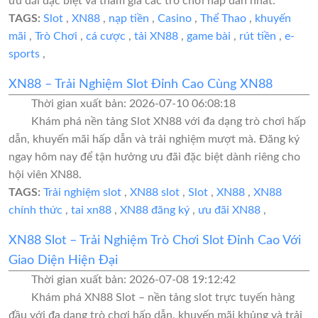
ưu đãi đặc biệt và tham gia các trò chơi hấp dẫn nhất.
TAGS:
Slot
,
XN88
,
nạp tiền
,
Casino
,
Thể Thao
,
khuyến
mãi
,
Trò Chơi
,
cá cược
,
tải XN88
,
game bài
,
rút tiền
,
e-
sports
,
XN88 – Trải Nghiệm Slot Đỉnh Cao Cùng XN88
Thời gian xuất bản: 2026-07-10 06:08:18
Khám phá nền tảng Slot XN88 với đa dạng trò chơi hấp
dẫn, khuyến mãi hấp dẫn và trải nghiệm mượt mà. Đăng ký
ngay hôm nay để tận hưởng ưu đãi đặc biệt dành riêng cho
hội viên XN88.
TAGS:
Trải nghiệm slot
,
XN88 slot
,
Slot
,
XN88
,
XN88
chính thức
,
tai xn88
,
XN88 đăng ký
,
ưu đãi XN88
,
XN88 Slot – Trải Nghiệm Trò Chơi Slot Đỉnh Cao Với
Giao Diện Hiện Đại
Thời gian xuất bản: 2026-07-08 19:12:42
Khám phá XN88 Slot – nền tảng slot trực tuyến hàng
đầu với đa dạng trò chơi hấp dẫn, khuyến mãi khủng và trải