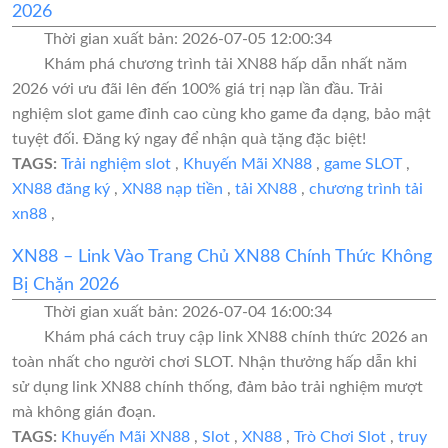
2026
Thời gian xuất bản: 2026-07-05 12:00:34
Khám phá chương trình tải XN88 hấp dẫn nhất năm
2026 với ưu đãi lên đến 100% giá trị nạp lần đầu. Trải
nghiệm slot game đỉnh cao cùng kho game đa dạng, bảo mật
tuyệt đối. Đăng ký ngay để nhận quà tặng đặc biệt!
TAGS:
Trải nghiệm slot
,
Khuyến Mãi XN88
,
game SLOT
,
XN88 đăng ký
,
XN88 nạp tiền
,
tải XN88
,
chương trình tải
xn88
,
XN88 – Link Vào Trang Chủ XN88 Chính Thức Không
Bị Chặn 2026
Thời gian xuất bản: 2026-07-04 16:00:34
Khám phá cách truy cập link XN88 chính thức 2026 an
toàn nhất cho người chơi SLOT. Nhận thưởng hấp dẫn khi
sử dụng link XN88 chính thống, đảm bảo trải nghiệm mượt
mà không gián đoạn.
TAGS:
Khuyến Mãi XN88
,
Slot
,
XN88
,
Trò Chơi Slot
,
truy