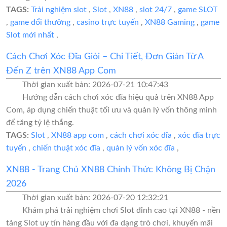
TAGS:
Trải nghiệm slot
,
Slot
,
XN88
,
slot 24/7
,
game SLOT
,
game đổi thưởng
,
casino trực tuyến
,
XN88 Gaming
,
game
Slot mới nhất
,
Cách Chơi Xóc Đĩa Giỏi – Chi Tiết, Đơn Giản Từ A
Đến Z trên XN88 App Com
Thời gian xuất bản: 2026-07-21 10:47:43
Hướng dẫn cách chơi xóc đĩa hiệu quả trên XN88 App
Com, áp dụng chiến thuật tối ưu và quản lý vốn thông minh
để tăng tỷ lệ thắng.
TAGS:
Slot
,
XN88 app com
,
cách chơi xóc đĩa
,
xóc đĩa trực
tuyến
,
chiến thuật xóc đĩa
,
quản lý vốn xóc đĩa
,
XN88 - Trang Chủ XN88 Chính Thức Không Bị Chặn
2026
Thời gian xuất bản: 2026-07-20 12:32:21
Khám phá trải nghiệm chơi Slot đỉnh cao tại XN88 - nền
tảng Slot uy tín hàng đầu với đa dạng trò chơi, khuyến mãi