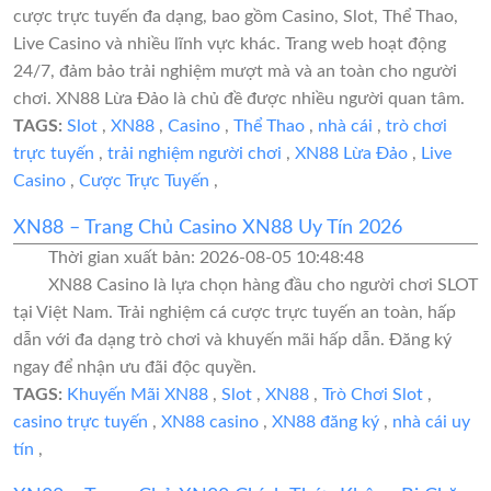
cược trực tuyến đa dạng, bao gồm Casino, Slot, Thể Thao,
Live Casino và nhiều lĩnh vực khác. Trang web hoạt động
24/7, đảm bảo trải nghiệm mượt mà và an toàn cho người
chơi. XN88 Lừa Đảo là chủ đề được nhiều người quan tâm.
TAGS:
Slot
,
XN88
,
Casino
,
Thể Thao
,
nhà cái
,
trò chơi
trực tuyến
,
trải nghiệm người chơi
,
XN88 Lừa Đảo
,
Live
Casino
,
Cược Trực Tuyến
,
XN88 – Trang Chủ Casino XN88 Uy Tín 2026
Thời gian xuất bản: 2026-08-05 10:48:48
XN88 Casino là lựa chọn hàng đầu cho người chơi SLOT
tại Việt Nam. Trải nghiệm cá cược trực tuyến an toàn, hấp
dẫn với đa dạng trò chơi và khuyến mãi hấp dẫn. Đăng ký
ngay để nhận ưu đãi độc quyền.
TAGS:
Khuyến Mãi XN88
,
Slot
,
XN88
,
Trò Chơi Slot
,
casino trực tuyến
,
XN88 casino
,
XN88 đăng ký
,
nhà cái uy
tín
,