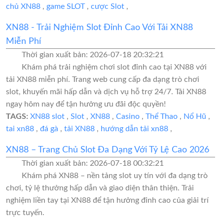
chủ XN88
,
game SLOT
,
cược Slot
,
XN88 - Trải Nghiệm Slot Đỉnh Cao Với Tải XN88
Miễn Phí
Thời gian xuất bản: 2026-07-18 20:32:21
Khám phá trải nghiệm chơi slot đỉnh cao tại XN88 với
tải XN88 miễn phí. Trang web cung cấp đa dạng trò chơi
slot, khuyến mãi hấp dẫn và dịch vụ hỗ trợ 24/7. Tải XN88
ngay hôm nay để tận hưởng ưu đãi độc quyền!
TAGS:
XN88 slot
,
Slot
,
XN88
,
Casino
,
Thể Thao
,
Nổ Hũ
,
tai xn88
,
đá gà
,
tải XN88
,
hướng dẫn tải xn88
,
XN88 – Trang Chủ Slot Đa Dạng Với Tỷ Lệ Cao 2026
Thời gian xuất bản: 2026-07-18 00:32:21
Khám phá XN88 – nền tảng slot uy tín với đa dạng trò
chơi, tỷ lệ thưởng hấp dẫn và giao diện thân thiện. Trải
nghiệm liền tay tại XN88 để tận hưởng đỉnh cao của giải trí
trực tuyến.