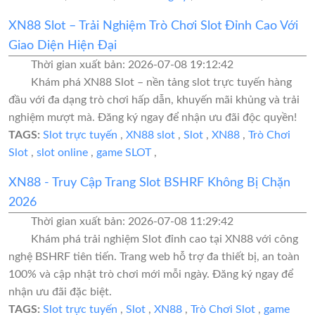
XN88 Slot – Trải Nghiệm Trò Chơi Slot Đỉnh Cao Với
Giao Diện Hiện Đại
Thời gian xuất bản: 2026-07-08 19:12:42
Khám phá XN88 Slot – nền tảng slot trực tuyến hàng
đầu với đa dạng trò chơi hấp dẫn, khuyến mãi khủng và trải
nghiệm mượt mà. Đăng ký ngay để nhận ưu đãi độc quyền!
TAGS:
Slot trực tuyến
,
XN88 slot
,
Slot
,
XN88
,
Trò Chơi
Slot
,
slot online
,
game SLOT
,
XN88 - Truy Cập Trang Slot BSHRF Không Bị Chặn
2026
Thời gian xuất bản: 2026-07-08 11:29:42
Khám phá trải nghiệm Slot đỉnh cao tại XN88 với công
nghệ BSHRF tiên tiến. Trang web hỗ trợ đa thiết bị, an toàn
100% và cập nhật trò chơi mới mỗi ngày. Đăng ký ngay để
nhận ưu đãi đặc biệt.
TAGS:
Slot trực tuyến
,
Slot
,
XN88
,
Trò Chơi Slot
,
game