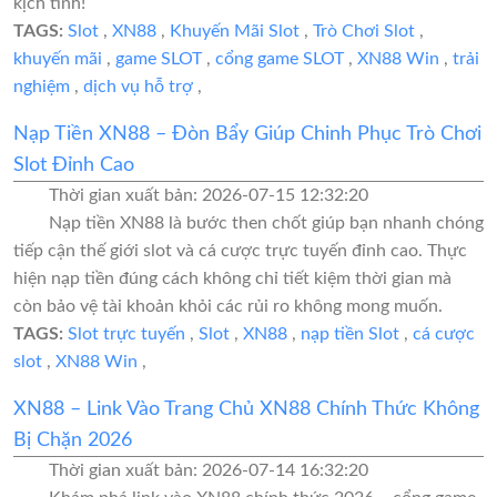
kịch tính!
TAGS:
Slot
,
XN88
,
Khuyến Mãi Slot
,
Trò Chơi Slot
,
khuyến mãi
,
game SLOT
,
cổng game SLOT
,
XN88 Win
,
trải
nghiệm
,
dịch vụ hỗ trợ
,
Nạp Tiền XN88 – Đòn Bẩy Giúp Chinh Phục Trò Chơi
Slot Đỉnh Cao
Thời gian xuất bản: 2026-07-15 12:32:20
Nạp tiền XN88 là bước then chốt giúp bạn nhanh chóng
tiếp cận thế giới slot và cá cược trực tuyến đỉnh cao. Thực
hiện nạp tiền đúng cách không chỉ tiết kiệm thời gian mà
còn bảo vệ tài khoản khỏi các rủi ro không mong muốn.
TAGS:
Slot trực tuyến
,
Slot
,
XN88
,
nạp tiền Slot
,
cá cược
slot
,
XN88 Win
,
XN88 – Link Vào Trang Chủ XN88 Chính Thức Không
Bị Chặn 2026
Thời gian xuất bản: 2026-07-14 16:32:20