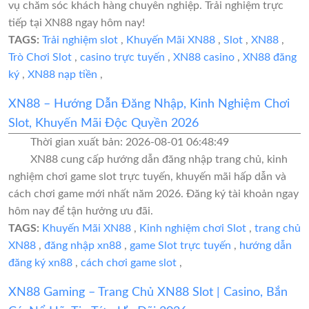
vụ chăm sóc khách hàng chuyên nghiệp. Trải nghiệm trực
tiếp tại XN88 ngay hôm nay!
TAGS:
Trải nghiệm slot
,
Khuyến Mãi XN88
,
Slot
,
XN88
,
Trò Chơi Slot
,
casino trực tuyến
,
XN88 casino
,
XN88 đăng
ký
,
XN88 nạp tiền
,
XN88 – Hướng Dẫn Đăng Nhập, Kinh Nghiệm Chơi
Slot, Khuyến Mãi Độc Quyền 2026
Thời gian xuất bản: 2026-08-01 06:48:49
XN88 cung cấp hướng dẫn đăng nhập trang chủ, kinh
nghiệm chơi game slot trực tuyến, khuyến mãi hấp dẫn và
cách chơi game mới nhất năm 2026. Đăng ký tài khoản ngay
hôm nay để tận hưởng ưu đãi.
TAGS:
Khuyến Mãi XN88
,
Kinh nghiệm chơi Slot
,
trang chủ
XN88
,
đăng nhập xn88
,
game Slot trực tuyến
,
hướng dẫn
đăng ký xn88
,
cách chơi game slot
,
XN88 Gaming – Trang Chủ XN88 Slot | Casino, Bắn