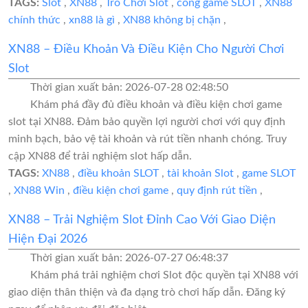
TAGS:
Slot
,
XN88
,
Trò Chơi Slot
,
cổng game SLOT
,
XN88
chính thức
,
xn88 là gì
,
XN88 không bị chặn
,
XN88 – Điều Khoản Và Điều Kiện Cho Người Chơi
Slot
Thời gian xuất bản: 2026-07-28 02:48:50
Khám phá đầy đủ điều khoản và điều kiện chơi game
slot tại XN88. Đảm bảo quyền lợi người chơi với quy định
minh bạch, bảo vệ tài khoản và rút tiền nhanh chóng. Truy
cập XN88 để trải nghiệm slot hấp dẫn.
TAGS:
XN88
,
điều khoản SLOT
,
tài khoản Slot
,
game SLOT
,
XN88 Win
,
điều kiện chơi game
,
quy định rút tiền
,
XN88 – Trải Nghiệm Slot Đỉnh Cao Với Giao Diện
Hiện Đại 2026
Thời gian xuất bản: 2026-07-27 06:48:37
Khám phá trải nghiệm chơi Slot độc quyền tại XN88 với
giao diện thân thiện và đa dạng trò chơi hấp dẫn. Đăng ký