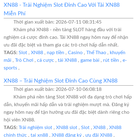
XN88 - Trải Nghiệm Slot Đỉnh Cao Với Tải XN88
Miễn Phí
Thời gian xuất bản: 2026-07-11 08:31:45
Khám phá XN88 - nền tảng SLOT hàng đầu với trải
nghiệm cá cược đỉnh cao. Tải XN88 ngay hôm nay để nhận
ưu đãi đặc biệt và tham gia các trò chơi hấp dẫn nhất.
TAGS:
Slot
,
XN88
,
nạp tiền
,
Casino
,
Thể Thao
,
khuyến
mãi
,
Trò Chơi
,
cá cược
,
tải XN88
,
game bài
,
rút tiền
,
e-
sports
,
XN88 – Trải Nghiệm Slot Đỉnh Cao Cùng XN88
Thời gian xuất bản: 2026-07-10 06:08:18
Khám phá nền tảng Slot XN88 với đa dạng trò chơi hấp
dẫn, khuyến mãi hấp dẫn và trải nghiệm mượt mà. Đăng ký
ngay hôm nay để tận hưởng ưu đãi đặc biệt dành riêng cho
hội viên XN88.
TAGS:
Trải nghiệm slot
,
XN88 slot
,
Slot
,
XN88
,
XN88
chính thức
,
tai xn88
,
XN88 đăng ký
,
ưu đãi XN88
,