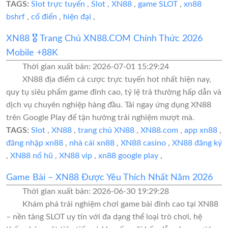
TAGS:
Slot trực tuyến
,
Slot
,
XN88
,
game SLOT
,
xn88
bshrf
,
cổ điển
,
hiện đại
,
XN88 🎖️ Trang Chủ XN88.COM Chính Thức 2026
Mobile +88K
Thời gian xuất bản: 2026-07-01 15:29:24
XN88 địa điểm cá cược trực tuyến hot nhất hiện nay,
quy tụ siêu phẩm game đỉnh cao, tỷ lệ trả thưởng hấp dẫn và
dịch vụ chuyên nghiệp hàng đầu. Tải ngay ứng dụng XN88
trên Google Play để tận hưởng trải nghiệm mượt mà.
TAGS:
Slot
,
XN88
,
trang chủ XN88
,
XN88.com
,
app xn88
,
đăng nhập xn88
,
nhà cái xn88
,
XN88 casino
,
XN88 đăng ký
,
XN88 nổ hũ
,
XN88 vip
,
xn88 google play
,
Game Bài – XN88 Được Yêu Thích Nhất Năm 2026
Thời gian xuất bản: 2026-06-30 19:29:28
Khám phá trải nghiệm chơi game bài đỉnh cao tại XN88
– nền tảng SLOT uy tín với đa dạng thể loại trò chơi, hệ