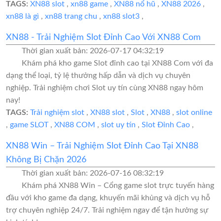
TAGS:
XN88 slot
,
xn88 game
,
XN88 nổ hũ
,
XN88 2026
,
xn88 là gì
,
xn88 trang chu
,
xn88 slot3
,
XN88 - Trải Nghiệm Slot Đỉnh Cao Với XN88 Com
Thời gian xuất bản: 2026-07-17 04:32:19
Khám phá kho game Slot đỉnh cao tại XN88 Com với đa
dạng thể loại, tỷ lệ thưởng hấp dẫn và dịch vụ chuyên
nghiệp. Trải nghiệm chơi Slot uy tín cùng XN88 ngay hôm
nay!
TAGS:
Trải nghiệm slot
,
XN88 slot
,
Slot
,
XN88
,
slot online
,
game SLOT
,
XN88 COM
,
slot uy tín
,
Slot Đỉnh Cao
,
XN88 Win – Trải Nghiệm Slot Đỉnh Cao Tại XN88
Không Bị Chặn 2026
Thời gian xuất bản: 2026-07-16 08:32:19
Khám phá XN88 Win – Cổng game slot trực tuyến hàng
đầu với kho game đa dạng, khuyến mãi khủng và dịch vụ hỗ
trợ chuyên nghiệp 24/7. Trải nghiệm ngay để tận hưởng sự