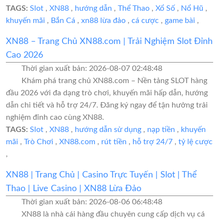
TAGS:
Slot
,
XN88
,
hướng dẫn
,
Thể Thao
,
Xổ Số
,
Nổ Hũ
,
khuyến mãi
,
Bắn Cá
,
xn88 lừa đảo
,
cá cược
,
game bài
,
XN88 – Trang Chủ XN88.com | Trải Nghiệm Slot Đỉnh
Cao 2026
Thời gian xuất bản: 2026-08-07 02:48:48
Khám phá trang chủ XN88.com – Nền tảng SLOT hàng
đầu 2026 với đa dạng trò chơi, khuyến mãi hấp dẫn, hướng
dẫn chi tiết và hỗ trợ 24/7. Đăng ký ngay để tận hưởng trải
nghiệm đỉnh cao cùng XN88.
TAGS:
Slot
,
XN88
,
hướng dẫn sử dụng
,
nạp tiền
,
khuyến
mãi
,
Trò Chơi
,
XN88.com
,
rút tiền
,
hỗ trợ 24/7
,
tỷ lệ cược
,
XN88 | Trang Chủ | Casino Trực Tuyến | Slot | Thể
Thao | Live Casino | XN88 Lừa Đảo
Thời gian xuất bản: 2026-08-06 06:48:48
XN88 là nhà cái hàng đầu chuyên cung cấp dịch vụ cá