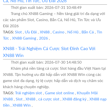
Cá, Nổ Hũ, Tin Tức, Ưu Đãi 2026
Thời gian xuất bản: 2026-07-31 10:48:49
Trang chủ XN88 Gaming – Nền tảng giải trí đa dạng với
các sản phẩm Slot, Casino, Bắn Cá, Nổ Hũ, Tin Tức và Ưu
Đãi 2026
TAGS:
Slot
,
Ưu Đãi
,
XN88
,
Casino
,
Nổ Hũ
,
Bắn Cá
,
Tin
Tức
,
XN88 Gaming
,
2026
,
XN88 - Trải Nghiệm Cá Cược Slot Đỉnh Cao Với
XN88 Win
Thời gian xuất bản: 2026-07-30 14:48:50
Khám phá nền tảng cá cược Slot hàng đầu Việt Nam tại
XN88. Tận hưởng ưu đãi hấp dẫn với XN88 Win cùng các
game slot đa dạng, tỷ lệ cược hấp dẫn và dịch vụ chăm sóc
khách hàng chuyên nghiệp.
TAGS:
Trải nghiệm slot
,
Game slot online
,
Khuyến Mãi
XN88
,
Slot
,
XN88
,
cá cược slot
,
XN88 đăng ký
,
XN88 nạp
tiền
,
XN88 Win
,