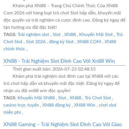
Khám phá XN88 – Trang Chủ Chính Thức Của XN88
Com 2026 với hàng loạt trò chơi Slot hấp dẫn, khuyến mãi
độc quyền và trải nghiệm cá cược đỉnh cao. Đăng ký ngay để
tận hưởng ưu đãi đặc biệt!
TAGS:
Trải nghiệm slot
,
Slot
,
XN88
,
Khuyến Mãi Slot
,
Trò
Chơi Slot
,
Slot 2026
,
đăng ký Slot
,
XN88 COM
,
XN88
chính thức
,
XN88 - Trải Nghiệm Slot Đỉnh Cao Với Xn88 Win
Thời gian xuất bản: 2026-07-23 02:48:15
Khám phá trải nghiệm slot đỉnh cao tại XN88 với các
trò chơi hấp dẫn và khuyến mãi đặc biệt. Đăng ký ngay để
nhận ưu đãi xn88 win độc quyền!
TAGS:
Khuyến Mãi XN88
,
Slot
,
XN88
,
Trò Chơi Slot
,
casino trực tuyến
,
XN88 đăng ký
,
XN88 Win
,
chơi slot
miễn phí
,
XN88 Gaming – Trải Nghiệm Slot Đỉnh Cao Với Giao