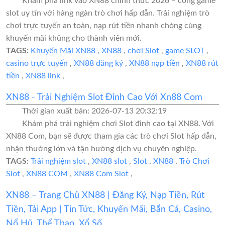
Khám phá link vào XN88 chính thức 2026 – cổng game
slot uy tín với hàng ngàn trò chơi hấp dẫn. Trải nghiệm trò
chơi trực tuyến an toàn, nạp rút tiền nhanh chóng cùng
khuyến mãi khủng cho thành viên mới.
TAGS:
Khuyến Mãi XN88
,
XN88
,
chơi Slot
,
game SLOT
,
casino trực tuyến
,
XN88 đăng ký
,
XN88 nạp tiền
,
XN88 rút
tiền
,
XN88 link
,
XN88 - Trải Nghiệm Slot Đỉnh Cao Với Xn88 Com
Thời gian xuất bản: 2026-07-13 20:32:19
Khám phá trải nghiệm chơi Slot đỉnh cao tại XN88. Với
XN88 Com, bạn sẽ được tham gia các trò chơi Slot hấp dẫn,
nhận thưởng lớn và tận hưởng dịch vụ chuyên nghiệp.
TAGS:
Trải nghiệm slot
,
XN88 slot
,
Slot
,
XN88
,
Trò Chơi
Slot
,
XN88 COM
,
XN88 Com Slot
,
XN88 – Trang Chủ XN88 | Đăng Ký, Nạp Tiền, Rút
Tiền, Tải App | Tin Tức, Khuyến Mãi, Bắn Cá, Casino,
Nổ Hũ, Thể Thao, Xổ Số