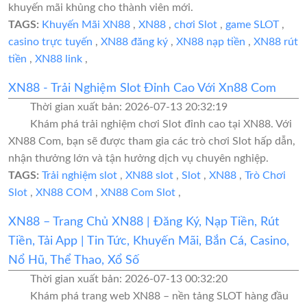
khuyến mãi khủng cho thành viên mới.
TAGS:
Khuyến Mãi XN88
,
XN88
,
chơi Slot
,
game SLOT
,
casino trực tuyến
,
XN88 đăng ký
,
XN88 nạp tiền
,
XN88 rút
tiền
,
XN88 link
,
XN88 - Trải Nghiệm Slot Đỉnh Cao Với Xn88 Com
Thời gian xuất bản: 2026-07-13 20:32:19
Khám phá trải nghiệm chơi Slot đỉnh cao tại XN88. Với
XN88 Com, bạn sẽ được tham gia các trò chơi Slot hấp dẫn,
nhận thưởng lớn và tận hưởng dịch vụ chuyên nghiệp.
TAGS:
Trải nghiệm slot
,
XN88 slot
,
Slot
,
XN88
,
Trò Chơi
Slot
,
XN88 COM
,
XN88 Com Slot
,
XN88 – Trang Chủ XN88 | Đăng Ký, Nạp Tiền, Rút
Tiền, Tải App | Tin Tức, Khuyến Mãi, Bắn Cá, Casino,
Nổ Hũ, Thể Thao, Xổ Số
Thời gian xuất bản: 2026-07-13 00:32:20
Khám phá trang web XN88 – nền tảng SLOT hàng đầu