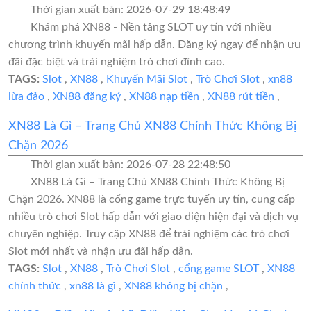
Thời gian xuất bản: 2026-07-29 18:48:49
Khám phá XN88 - Nền tảng SLOT uy tín với nhiều
chương trình khuyến mãi hấp dẫn. Đăng ký ngay để nhận ưu
đãi đặc biệt và trải nghiệm trò chơi đỉnh cao.
TAGS:
Slot
,
XN88
,
Khuyến Mãi Slot
,
Trò Chơi Slot
,
xn88
lừa đảo
,
XN88 đăng ký
,
XN88 nạp tiền
,
XN88 rút tiền
,
XN88 Là Gì – Trang Chủ XN88 Chính Thức Không Bị
Chặn 2026
Thời gian xuất bản: 2026-07-28 22:48:50
XN88 Là Gì – Trang Chủ XN88 Chính Thức Không Bị
Chặn 2026. XN88 là cổng game trực tuyến uy tín, cung cấp
nhiều trò chơi Slot hấp dẫn với giao diện hiện đại và dịch vụ
chuyên nghiệp. Truy cập XN88 để trải nghiệm các trò chơi
Slot mới nhất và nhận ưu đãi hấp dẫn.
TAGS:
Slot
,
XN88
,
Trò Chơi Slot
,
cổng game SLOT
,
XN88
chính thức
,
xn88 là gì
,
XN88 không bị chặn
,