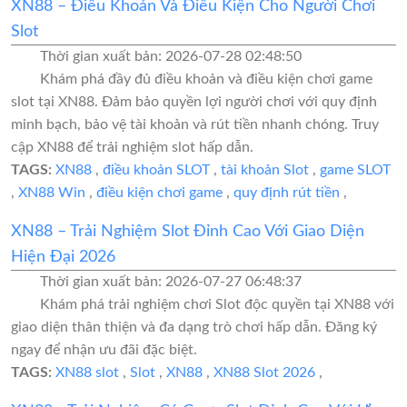
XN88 – Điều Khoản Và Điều Kiện Cho Người Chơi
Slot
Thời gian xuất bản: 2026-07-28 02:48:50
Khám phá đầy đủ điều khoản và điều kiện chơi game
slot tại XN88. Đảm bảo quyền lợi người chơi với quy định
minh bạch, bảo vệ tài khoản và rút tiền nhanh chóng. Truy
cập XN88 để trải nghiệm slot hấp dẫn.
TAGS:
XN88
,
điều khoản SLOT
,
tài khoản Slot
,
game SLOT
,
XN88 Win
,
điều kiện chơi game
,
quy định rút tiền
,
XN88 – Trải Nghiệm Slot Đỉnh Cao Với Giao Diện
Hiện Đại 2026
Thời gian xuất bản: 2026-07-27 06:48:37
Khám phá trải nghiệm chơi Slot độc quyền tại XN88 với
giao diện thân thiện và đa dạng trò chơi hấp dẫn. Đăng ký
ngay để nhận ưu đãi đặc biệt.
TAGS:
XN88 slot
,
Slot
,
XN88
,
XN88 Slot 2026
,