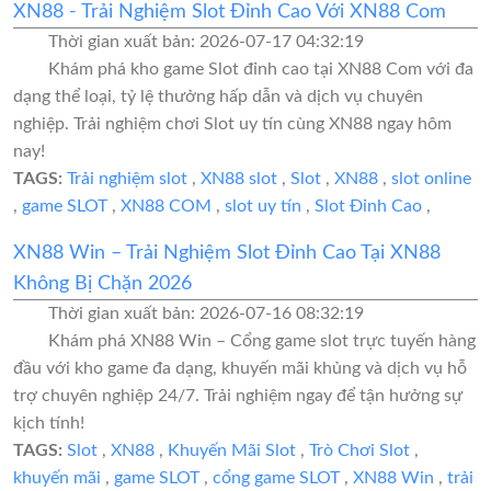
XN88 - Trải Nghiệm Slot Đỉnh Cao Với XN88 Com
Thời gian xuất bản: 2026-07-17 04:32:19
Khám phá kho game Slot đỉnh cao tại XN88 Com với đa
dạng thể loại, tỷ lệ thưởng hấp dẫn và dịch vụ chuyên
nghiệp. Trải nghiệm chơi Slot uy tín cùng XN88 ngay hôm
nay!
TAGS:
Trải nghiệm slot
,
XN88 slot
,
Slot
,
XN88
,
slot online
,
game SLOT
,
XN88 COM
,
slot uy tín
,
Slot Đỉnh Cao
,
XN88 Win – Trải Nghiệm Slot Đỉnh Cao Tại XN88
Không Bị Chặn 2026
Thời gian xuất bản: 2026-07-16 08:32:19
Khám phá XN88 Win – Cổng game slot trực tuyến hàng
đầu với kho game đa dạng, khuyến mãi khủng và dịch vụ hỗ
trợ chuyên nghiệp 24/7. Trải nghiệm ngay để tận hưởng sự
kịch tính!
TAGS:
Slot
,
XN88
,
Khuyến Mãi Slot
,
Trò Chơi Slot
,
khuyến mãi
,
game SLOT
,
cổng game SLOT
,
XN88 Win
,
trải