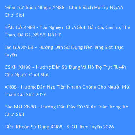
Miễn Trừ Trách Nhiệm XN88 - Chính Sách Hỗ Trợ Người
Chơi Slot
BẮN CÁ XN88 - Trải Nghiệm Chơi Slot, Bắn Cá, Casino, Thể
Thao, Đá Gà, Xổ Số, Nổ Hũ
Tác Giả XN88 – Hướng Dẫn Sử Dụng Nền Tảng Slot Trực
Tuyến
CSKH XN88 – Hướng Dẫn Sử Dụng Và Hỗ Trợ Trực Tuyến
Cho Người Chơi Slot
XN88 - Hướng Dẫn Nạp Tiền Nhanh Chóng Cho Người Mới
Tham Gia Slot 2026
Bảo Mật XN88 – Hướng Dẫn Đầy Đủ Về An Toàn Trong Trò
Chơi Slot
Điều Khoản Sử Dụng XN88 - SLOT Trực Tuyến 2026