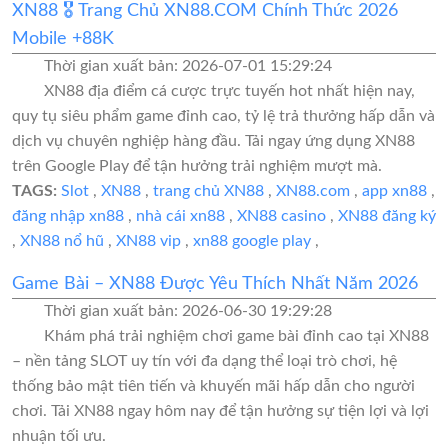
XN88 🎖️ Trang Chủ XN88.COM Chính Thức 2026
Mobile +88K
Thời gian xuất bản: 2026-07-01 15:29:24
XN88 địa điểm cá cược trực tuyến hot nhất hiện nay,
quy tụ siêu phẩm game đỉnh cao, tỷ lệ trả thưởng hấp dẫn và
dịch vụ chuyên nghiệp hàng đầu. Tải ngay ứng dụng XN88
trên Google Play để tận hưởng trải nghiệm mượt mà.
TAGS:
Slot
,
XN88
,
trang chủ XN88
,
XN88.com
,
app xn88
,
đăng nhập xn88
,
nhà cái xn88
,
XN88 casino
,
XN88 đăng ký
,
XN88 nổ hũ
,
XN88 vip
,
xn88 google play
,
Game Bài – XN88 Được Yêu Thích Nhất Năm 2026
Thời gian xuất bản: 2026-06-30 19:29:28
Khám phá trải nghiệm chơi game bài đỉnh cao tại XN88
– nền tảng SLOT uy tín với đa dạng thể loại trò chơi, hệ
thống bảo mật tiên tiến và khuyến mãi hấp dẫn cho người
chơi. Tải XN88 ngay hôm nay để tận hưởng sự tiện lợi và lợi
nhuận tối ưu.