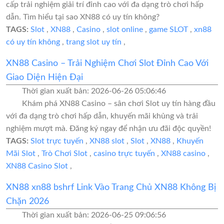
cấp trải nghiệm giải trí đỉnh cao với đa dạng trò chơi hấp
dẫn. Tìm hiểu tại sao XN88 có uy tín không?
TAGS:
Slot
,
XN88
,
Casino
,
slot online
,
game SLOT
,
xn88
có uy tín không
,
trang slot uy tín
,
XN88 Casino – Trải Nghiệm Chơi Slot Đỉnh Cao Với
Giao Diện Hiện Đại
Thời gian xuất bản: 2026-06-26 05:06:46
Khám phá XN88 Casino – sân chơi Slot uy tín hàng đầu
với đa dạng trò chơi hấp dẫn, khuyến mãi khủng và trải
nghiệm mượt mà. Đăng ký ngay để nhận ưu đãi độc quyền!
TAGS:
Slot trực tuyến
,
XN88 slot
,
Slot
,
XN88
,
Khuyến
Mãi Slot
,
Trò Chơi Slot
,
casino trực tuyến
,
XN88 casino
,
XN88 Casino Slot
,
XN88 xn88 bshrf Link Vào Trang Chủ XN88 Không Bị
Chặn 2026
Thời gian xuất bản: 2026-06-25 09:06:56