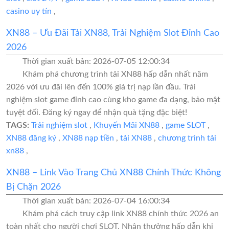
casino uy tín
,
XN88 – Ưu Đãi Tải XN88, Trải Nghiệm Slot Đỉnh Cao
2026
Thời gian xuất bản: 2026-07-05 12:00:34
Khám phá chương trình tải XN88 hấp dẫn nhất năm
2026 với ưu đãi lên đến 100% giá trị nạp lần đầu. Trải
nghiệm slot game đỉnh cao cùng kho game đa dạng, bảo mật
tuyệt đối. Đăng ký ngay để nhận quà tặng đặc biệt!
TAGS:
Trải nghiệm slot
,
Khuyến Mãi XN88
,
game SLOT
,
XN88 đăng ký
,
XN88 nạp tiền
,
tải XN88
,
chương trình tải
xn88
,
XN88 – Link Vào Trang Chủ XN88 Chính Thức Không
Bị Chặn 2026
Thời gian xuất bản: 2026-07-04 16:00:34
Khám phá cách truy cập link XN88 chính thức 2026 an
toàn nhất cho người chơi SLOT. Nhận thưởng hấp dẫn khi