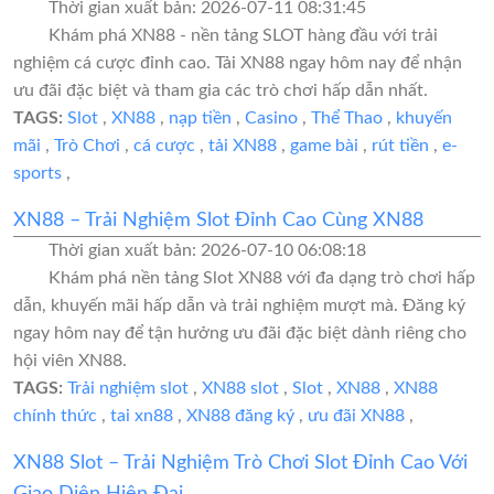
Thời gian xuất bản: 2026-07-11 08:31:45
Khám phá XN88 - nền tảng SLOT hàng đầu với trải
nghiệm cá cược đỉnh cao. Tải XN88 ngay hôm nay để nhận
ưu đãi đặc biệt và tham gia các trò chơi hấp dẫn nhất.
TAGS:
Slot
,
XN88
,
nạp tiền
,
Casino
,
Thể Thao
,
khuyến
mãi
,
Trò Chơi
,
cá cược
,
tải XN88
,
game bài
,
rút tiền
,
e-
sports
,
XN88 – Trải Nghiệm Slot Đỉnh Cao Cùng XN88
Thời gian xuất bản: 2026-07-10 06:08:18
Khám phá nền tảng Slot XN88 với đa dạng trò chơi hấp
dẫn, khuyến mãi hấp dẫn và trải nghiệm mượt mà. Đăng ký
ngay hôm nay để tận hưởng ưu đãi đặc biệt dành riêng cho
hội viên XN88.
TAGS:
Trải nghiệm slot
,
XN88 slot
,
Slot
,
XN88
,
XN88
chính thức
,
tai xn88
,
XN88 đăng ký
,
ưu đãi XN88
,
XN88 Slot – Trải Nghiệm Trò Chơi Slot Đỉnh Cao Với
Giao Diện Hiện Đại