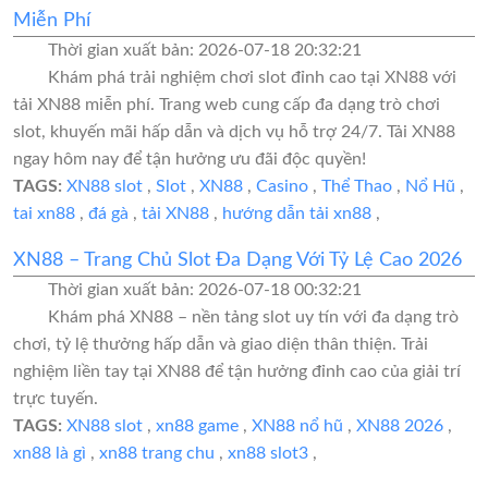
Miễn Phí
Thời gian xuất bản: 2026-07-18 20:32:21
Khám phá trải nghiệm chơi slot đỉnh cao tại XN88 với
tải XN88 miễn phí. Trang web cung cấp đa dạng trò chơi
slot, khuyến mãi hấp dẫn và dịch vụ hỗ trợ 24/7. Tải XN88
ngay hôm nay để tận hưởng ưu đãi độc quyền!
TAGS:
XN88 slot
,
Slot
,
XN88
,
Casino
,
Thể Thao
,
Nổ Hũ
,
tai xn88
,
đá gà
,
tải XN88
,
hướng dẫn tải xn88
,
XN88 – Trang Chủ Slot Đa Dạng Với Tỷ Lệ Cao 2026
Thời gian xuất bản: 2026-07-18 00:32:21
Khám phá XN88 – nền tảng slot uy tín với đa dạng trò
chơi, tỷ lệ thưởng hấp dẫn và giao diện thân thiện. Trải
nghiệm liền tay tại XN88 để tận hưởng đỉnh cao của giải trí
trực tuyến.
TAGS:
XN88 slot
,
xn88 game
,
XN88 nổ hũ
,
XN88 2026
,
xn88 là gì
,
xn88 trang chu
,
xn88 slot3
,