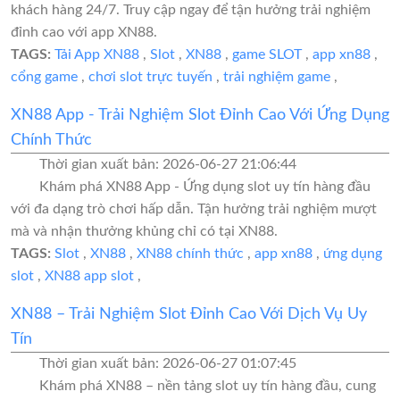
khách hàng 24/7. Truy cập ngay để tận hưởng trải nghiệm
đỉnh cao với app XN88.
TAGS:
Tải App XN88
,
Slot
,
XN88
,
game SLOT
,
app xn88
,
cổng game
,
chơi slot trực tuyến
,
trải nghiệm game
,
XN88 App - Trải Nghiệm Slot Đỉnh Cao Với Ứng Dụng
Chính Thức
Thời gian xuất bản: 2026-06-27 21:06:44
Khám phá XN88 App - Ứng dụng slot uy tín hàng đầu
với đa dạng trò chơi hấp dẫn. Tận hưởng trải nghiệm mượt
mà và nhận thưởng khủng chỉ có tại XN88.
TAGS:
Slot
,
XN88
,
XN88 chính thức
,
app xn88
,
ứng dụng
slot
,
XN88 app slot
,
XN88 – Trải Nghiệm Slot Đỉnh Cao Với Dịch Vụ Uy
Tín
Thời gian xuất bản: 2026-06-27 01:07:45
Khám phá XN88 – nền tảng slot uy tín hàng đầu, cung