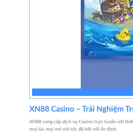
XN88 Casino – Trải Nghiệm T
XN88 cung cấp dịch vụ Casino trực tuyến với thiết
mọi lúc mọi nơi với tốc độ kết nối ổn định.