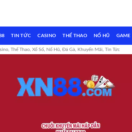
88
TIN TỨC
CASINO
THỂ THAO
NỔ HŨ
GAME 
sino, Thể Thao, Xổ Số, Nổ Hũ, Đá Gà, Khuyến Mãi, Tin Tức