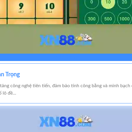
XN88 Casino
an Trọng
ảng công nghệ tiên tiến, đảm bảo tính công bằng và minh bạch c
 lô đề...