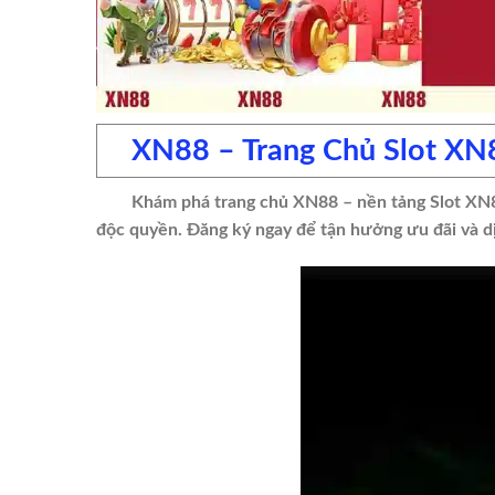
XN88 – Trang Chủ Slot XN8
Khám phá trang chủ XN88 – nền tảng Slot XN88
độc quyền. Đăng ký ngay để tận hưởng ưu đãi và dị