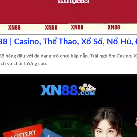
8 | Casino, Thể Thao, Xổ Số, Nổ Hũ, 
 hàng đầu với đa dạng trò chơi hấp dẫn. Trải nghiệm Casino, 
ch vụ chất lượng cao.