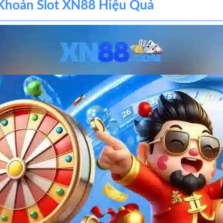
 Khoản Slot XN88 Hiệu Quả