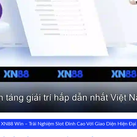
XN88 Win – Trải Nghiệm Slot Đỉnh Cao Với Giao Diện Hiện Đại