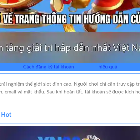
Cách đăng ký tài khoản
slot XN88
hiệu quả
trải nghiệm thế giới slot đỉnh cao. Người chơi chỉ cần truy cập 
, email và mật khẩu. Sau khi hoàn tất, tài khoản sẽ được kích h
 Hot