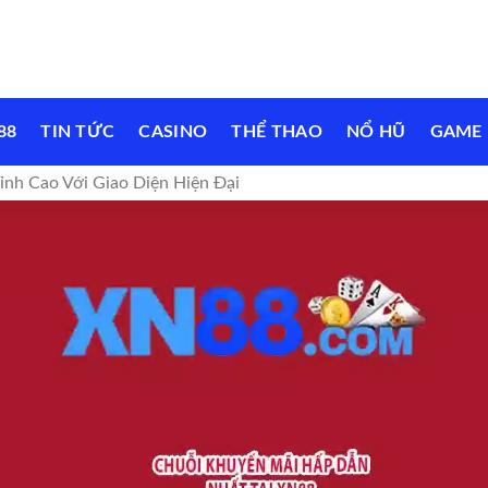
88
TIN TỨC
CASINO
THỂ THAO
NỔ HŨ
GAME 
ỉnh Cao Với Giao Diện Hiện Đại