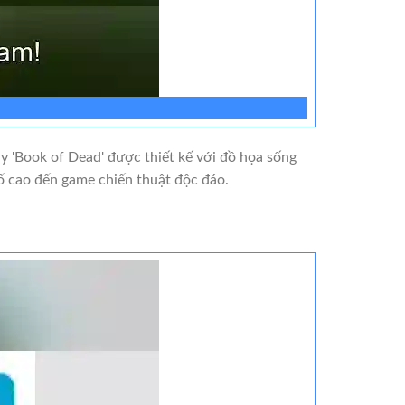
ay 'Book of Dead' được thiết kế với đồ họa sống
đố cao đến game chiến thuật độc đáo.