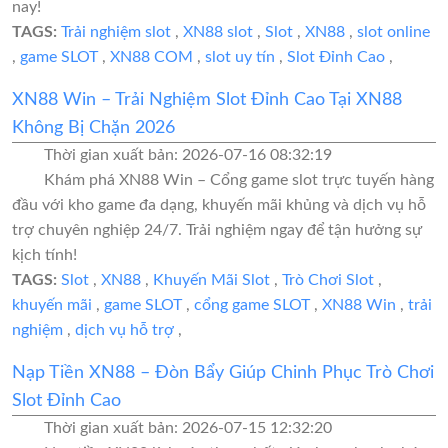
nay!
TAGS:
Trải nghiệm slot
,
XN88 slot
,
Slot
,
XN88
,
slot online
,
game SLOT
,
XN88 COM
,
slot uy tín
,
Slot Đỉnh Cao
,
XN88 Win – Trải Nghiệm Slot Đỉnh Cao Tại XN88
Không Bị Chặn 2026
Thời gian xuất bản: 2026-07-16 08:32:19
Khám phá XN88 Win – Cổng game slot trực tuyến hàng
đầu với kho game đa dạng, khuyến mãi khủng và dịch vụ hỗ
trợ chuyên nghiệp 24/7. Trải nghiệm ngay để tận hưởng sự
kịch tính!
TAGS:
Slot
,
XN88
,
Khuyến Mãi Slot
,
Trò Chơi Slot
,
khuyến mãi
,
game SLOT
,
cổng game SLOT
,
XN88 Win
,
trải
nghiệm
,
dịch vụ hỗ trợ
,
Nạp Tiền XN88 – Đòn Bẩy Giúp Chinh Phục Trò Chơi
Slot Đỉnh Cao
Thời gian xuất bản: 2026-07-15 12:32:20