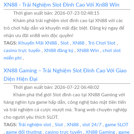
XN88 - Trải Nghiệm Slot Đỉnh Cao Với Xn88 Win
Thời gian xuất bản: 2026-07-23 02:48:15
Khám phá trải nghiệm slot đỉnh cao tại XN88 với các
trò chơi hấp dẫn và khuyến mãi đặc biệt. Đăng ký ngay để
nhận ưu đãi xn88 win độc quyền!
TAGS:
Khuyến Mãi XN88
,
Slot
,
XN88
,
Trò Chơi Slot
,
casino trực tuyến
,
XN88 đăng ký
,
XN88 Win
,
chơi slot
miễn phí
,
XN88 Gaming – Trải Nghiệm Slot Đỉnh Cao Với Giao
Diện Hiện Đại
Thời gian xuất bản: 2026-07-22 06:48:02
Khám phá thế giới Slot đỉnh cao tại XN88 Gaming với
hàng nghìn tựa game hấp dẫn, công nghệ bảo mật tiên tiến
và trải nghiệm cá cược mượt mà. Trang web chuyên nghiệp
cho người yêu thích SLOT.
TAGS:
Trải nghiệm slot
,
Slot
,
XN88
,
slot 24/7
,
game SLOT
,
game đổi thưởng
,
casino trực tuyến
,
XN88 Gaming
,
game