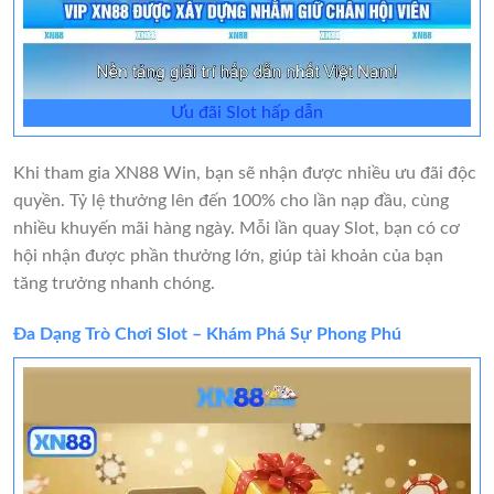
Ưu đãi Slot hấp dẫn
Khi tham gia XN88 Win, bạn sẽ nhận được nhiều ưu đãi độc
quyền. Tỷ lệ thưởng lên đến 100% cho lần nạp đầu, cùng
nhiều khuyến mãi hàng ngày. Mỗi lần quay Slot, bạn có cơ
hội nhận được phần thưởng lớn, giúp tài khoản của bạn
tăng trưởng nhanh chóng.
Đa Dạng Trò Chơi Slot – Khám Phá Sự Phong Phú