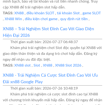
minh bạch, bảo vệ tài khoản và rút tiền nhanh chóng. Truy
cập XN88 để trải nghiệm slot hấp dẫn.
TAGS:
XN88
,
điều khoản SLOT
,
tài khoản Slot
,
game SLOT
,
XN88 Win
,
điều kiện chơi game
,
quy định rút tiền
,
XN88 – Trải Nghiệm Slot Đỉnh Cao Với Giao Diện
Hiện Đại 2026
Thời gian xuất bản: 2026-07-27 06:48:37
Khám phá trải nghiệm chơi Slot độc quyền tại XN88 với
giao diện thân thiện và đa dạng trò chơi hấp dẫn. Đăng ký
ngay để nhận ưu đãi đặc biệt.
TAGS:
XN88 slot
,
Slot
,
XN88
,
XN88 Slot 2026
,
XN88 - Trải Nghiệm Cá Cược Slot Đỉnh Cao Với Ưu
Đãi xn88 Google Play
Thời gian xuất bản: 2026-07-26 10:48:19
Khám phá trải nghiệm cá cược slot đỉnh cao tại XN88
với chương trình khuyến mãi hấp dẫn. Đăng ký ngay để nhận