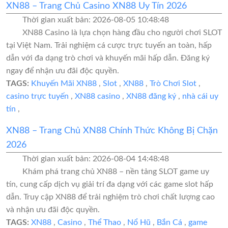
XN88 – Trang Chủ Casino XN88 Uy Tín 2026
Thời gian xuất bản: 2026-08-05 10:48:48
XN88 Casino là lựa chọn hàng đầu cho người chơi SLOT
tại Việt Nam. Trải nghiệm cá cược trực tuyến an toàn, hấp
dẫn với đa dạng trò chơi và khuyến mãi hấp dẫn. Đăng ký
ngay để nhận ưu đãi độc quyền.
TAGS:
Khuyến Mãi XN88
,
Slot
,
XN88
,
Trò Chơi Slot
,
casino trực tuyến
,
XN88 casino
,
XN88 đăng ký
,
nhà cái uy
tín
,
XN88 – Trang Chủ XN88 Chính Thức Không Bị Chặn
2026
Thời gian xuất bản: 2026-08-04 14:48:48
Khám phá trang chủ XN88 – nền tảng SLOT game uy
tín, cung cấp dịch vụ giải trí đa dạng với các game slot hấp
dẫn. Truy cập XN88 để trải nghiệm trò chơi chất lượng cao
và nhận ưu đãi độc quyền.
TAGS:
XN88
,
Casino
,
Thể Thao
,
Nổ Hũ
,
Bắn Cá
,
game