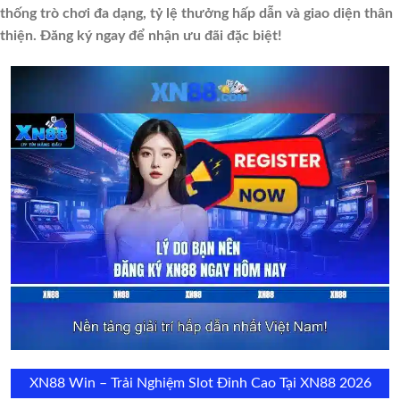
thống trò chơi đa dạng, tỷ lệ thưởng hấp dẫn và giao diện thân
thiện. Đăng ký ngay để nhận ưu đãi đặc biệt!
XN88 Win – Trải Nghiệm Slot Đỉnh Cao Tại XN88 2026