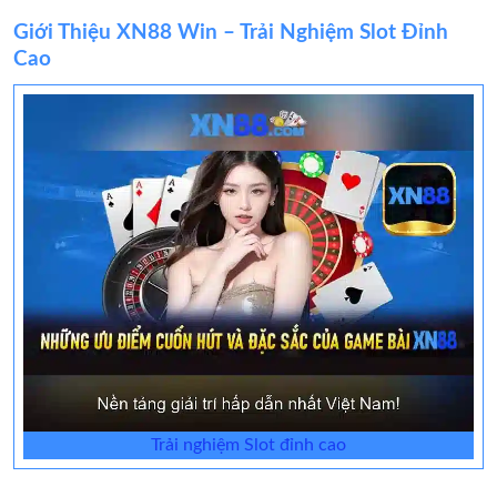
Giới Thiệu XN88 Win – Trải Nghiệm Slot Đỉnh
Cao
Trải nghiệm Slot đỉnh cao