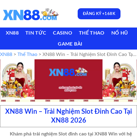
ĐĂNG KÝ +168K
XN88
TIN TỨC
CASINO
THỂ THAO
NỔ HŨ
GAME BÀI
XN88
>
Thể Thao
>
XN88 Win – Trải Nghiệm Slot Đỉnh Cao Tại XN88 2026
XN88 Win – Trải Nghiệm Slot Đỉnh Cao Tại
XN88 2026
Khám phá trải nghiệm Slot đỉnh cao tại XN88 Win với hệ