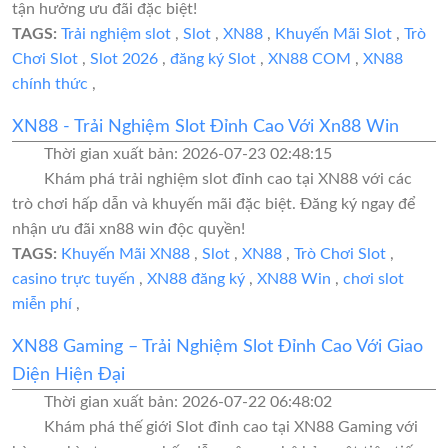
tận hưởng ưu đãi đặc biệt!
TAGS:
Trải nghiệm slot
,
Slot
,
XN88
,
Khuyến Mãi Slot
,
Trò
Chơi Slot
,
Slot 2026
,
đăng ký Slot
,
XN88 COM
,
XN88
chính thức
,
XN88 - Trải Nghiệm Slot Đỉnh Cao Với Xn88 Win
Thời gian xuất bản: 2026-07-23 02:48:15
Khám phá trải nghiệm slot đỉnh cao tại XN88 với các
trò chơi hấp dẫn và khuyến mãi đặc biệt. Đăng ký ngay để
nhận ưu đãi xn88 win độc quyền!
TAGS:
Khuyến Mãi XN88
,
Slot
,
XN88
,
Trò Chơi Slot
,
casino trực tuyến
,
XN88 đăng ký
,
XN88 Win
,
chơi slot
miễn phí
,
XN88 Gaming – Trải Nghiệm Slot Đỉnh Cao Với Giao
Diện Hiện Đại
Thời gian xuất bản: 2026-07-22 06:48:02
Khám phá thế giới Slot đỉnh cao tại XN88 Gaming với