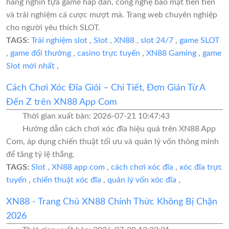
hàng nghìn tựa game hấp dẫn, công nghệ bảo mật tiên tiến
và trải nghiệm cá cược mượt mà. Trang web chuyên nghiệp
cho người yêu thích SLOT.
TAGS:
Trải nghiệm slot
,
Slot
,
XN88
,
slot 24/7
,
game SLOT
,
game đổi thưởng
,
casino trực tuyến
,
XN88 Gaming
,
game
Slot mới nhất
,
Cách Chơi Xóc Đĩa Giỏi – Chi Tiết, Đơn Giản Từ A
Đến Z trên XN88 App Com
Thời gian xuất bản: 2026-07-21 10:47:43
Hướng dẫn cách chơi xóc đĩa hiệu quả trên XN88 App
Com, áp dụng chiến thuật tối ưu và quản lý vốn thông minh
để tăng tỷ lệ thắng.
TAGS:
Slot
,
XN88 app com
,
cách chơi xóc đĩa
,
xóc đĩa trực
tuyến
,
chiến thuật xóc đĩa
,
quản lý vốn xóc đĩa
,
XN88 - Trang Chủ XN88 Chính Thức Không Bị Chặn
2026