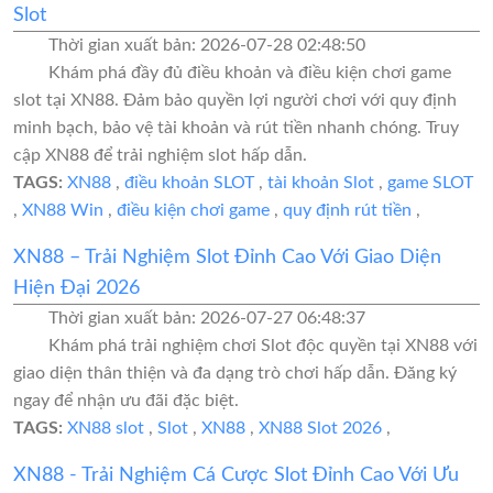
Slot
Thời gian xuất bản: 2026-07-28 02:48:50
Khám phá đầy đủ điều khoản và điều kiện chơi game
slot tại XN88. Đảm bảo quyền lợi người chơi với quy định
minh bạch, bảo vệ tài khoản và rút tiền nhanh chóng. Truy
cập XN88 để trải nghiệm slot hấp dẫn.
TAGS:
XN88
,
điều khoản SLOT
,
tài khoản Slot
,
game SLOT
,
XN88 Win
,
điều kiện chơi game
,
quy định rút tiền
,
XN88 – Trải Nghiệm Slot Đỉnh Cao Với Giao Diện
Hiện Đại 2026
Thời gian xuất bản: 2026-07-27 06:48:37
Khám phá trải nghiệm chơi Slot độc quyền tại XN88 với
giao diện thân thiện và đa dạng trò chơi hấp dẫn. Đăng ký
ngay để nhận ưu đãi đặc biệt.
TAGS:
XN88 slot
,
Slot
,
XN88
,
XN88 Slot 2026
,
XN88 - Trải Nghiệm Cá Cược Slot Đỉnh Cao Với Ưu