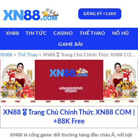
ĐĂNG KÝ +168K
XN88
TIN TỨC
CASINO
THỂ THAO
NỔ HŨ
GAME BÀI
XN88
>
Thể Thao
>
XN88 🎖️ Trang Chủ Chính Thức XN88 COM | +88K Free
XN88 🎖️ Trang Chủ Chính Thức XN88 COM |
+88K Free
XN88 là cổng game đổi thưởng hàng đầu châu Á, nổi bật