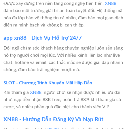
Được xây dựng trên nền tảng công nghệ tiên tiến,
XN88
đảm bảo môi trường giải trí an toàn tuyệt đối. Hệ thống mã
hóa đa lớp bảo vệ thông tin cá nhân, đảm bảo mọi giao dịch
diễn ra minh bạch và không bị can thiệp.
app xn88 - Dịch Vụ Hỗ Trợ 24/7
Đội ngũ chăm sóc khách hàng chuyên nghiệp luôn sẵn sàng
hỗ trợ người chơi mọi lúc. Với nhiều kênh liên lạc như live
chat, hotline và email, các thắc mắc sẽ được giải đáp nhanh
chóng, đảm bảo trải nghiệm mượt mà.
SLOT - Chương Trình Khuyến Mãi Hấp Dẫn
Khi tham gia
XN88
, người chơi sẽ nhận được nhiều ưu đãi
như: nạp tiền nhận 88K free, hoàn trả 88% khi tham gia cá
cược, và nhiều phần quà đặc biệt cho thành viên VIP.
XN88 - Hướng Dẫn Đăng Ký Và Nạp Rút