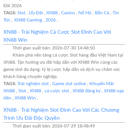
Đãi 2026
TAGS:
Slot
,
Ưu Đãi
,
XN88
,
Casino
,
Nổ Hũ
,
Bắn Cá
,
Tin
Tức
,
XN88 Gaming
,
2026
,
XN88 - Trải Nghiệm Cá Cược Slot Đỉnh Cao Với
XN88 Win
Thời gian xuất bản: 2026-07-30 14:48:50
Khám phá nền tảng cá cược Slot hàng đầu Việt Nam tại
XN88. Tận hưởng ưu đãi hấp dẫn với XN88 Win cùng các
game slot đa dạng, tỷ lệ cược hấp dẫn và dịch vụ chăm sóc
khách hàng chuyên nghiệp.
TAGS:
Trải nghiệm slot
,
Game slot online
,
Khuyến Mãi
XN88
,
Slot
,
XN88
,
cá cược slot
,
XN88 đăng ký
,
XN88 nạp
tiền
,
XN88 Win
,
XN88 - Trải Nghiệm Slot Đỉnh Cao Với Các Chương
Trình Ưu Đãi Độc Quyền
Thời gian xuất bản: 2026-07-29 18:48:49