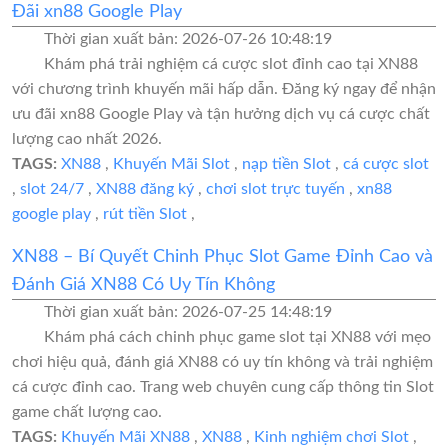
Đãi xn88 Google Play
Thời gian xuất bản: 2026-07-26 10:48:19
Khám phá trải nghiệm cá cược slot đỉnh cao tại XN88
với chương trình khuyến mãi hấp dẫn. Đăng ký ngay để nhận
ưu đãi xn88 Google Play và tận hưởng dịch vụ cá cược chất
lượng cao nhất 2026.
TAGS:
XN88
,
Khuyến Mãi Slot
,
nạp tiền Slot
,
cá cược slot
,
slot 24/7
,
XN88 đăng ký
,
chơi slot trực tuyến
,
xn88
google play
,
rút tiền Slot
,
XN88 – Bí Quyết Chinh Phục Slot Game Đỉnh Cao và
Đánh Giá XN88 Có Uy Tín Không
Thời gian xuất bản: 2026-07-25 14:48:19
Khám phá cách chinh phục game slot tại XN88 với mẹo
chơi hiệu quả, đánh giá XN88 có uy tín không và trải nghiệm
cá cược đỉnh cao. Trang web chuyên cung cấp thông tin Slot
game chất lượng cao.
TAGS:
Khuyến Mãi XN88
,
XN88
,
Kinh nghiệm chơi Slot
,