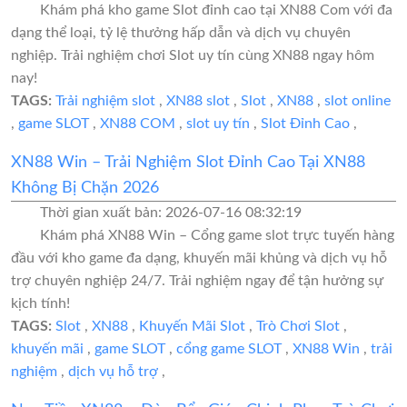
Khám phá kho game Slot đỉnh cao tại XN88 Com với đa
dạng thể loại, tỷ lệ thưởng hấp dẫn và dịch vụ chuyên
nghiệp. Trải nghiệm chơi Slot uy tín cùng XN88 ngay hôm
nay!
TAGS:
Trải nghiệm slot
,
XN88 slot
,
Slot
,
XN88
,
slot online
,
game SLOT
,
XN88 COM
,
slot uy tín
,
Slot Đỉnh Cao
,
XN88 Win – Trải Nghiệm Slot Đỉnh Cao Tại XN88
Không Bị Chặn 2026
Thời gian xuất bản: 2026-07-16 08:32:19
Khám phá XN88 Win – Cổng game slot trực tuyến hàng
đầu với kho game đa dạng, khuyến mãi khủng và dịch vụ hỗ
trợ chuyên nghiệp 24/7. Trải nghiệm ngay để tận hưởng sự
kịch tính!
TAGS:
Slot
,
XN88
,
Khuyến Mãi Slot
,
Trò Chơi Slot
,
khuyến mãi
,
game SLOT
,
cổng game SLOT
,
XN88 Win
,
trải
nghiệm
,
dịch vụ hỗ trợ
,