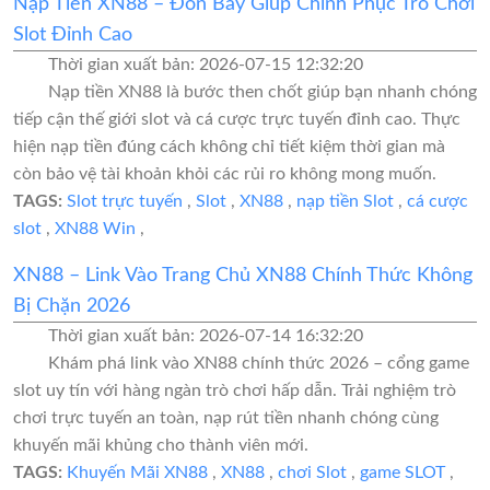
Nạp Tiền XN88 – Đòn Bẩy Giúp Chinh Phục Trò Chơi
Slot Đỉnh Cao
Thời gian xuất bản: 2026-07-15 12:32:20
Nạp tiền XN88 là bước then chốt giúp bạn nhanh chóng
tiếp cận thế giới slot và cá cược trực tuyến đỉnh cao. Thực
hiện nạp tiền đúng cách không chỉ tiết kiệm thời gian mà
còn bảo vệ tài khoản khỏi các rủi ro không mong muốn.
TAGS:
Slot trực tuyến
,
Slot
,
XN88
,
nạp tiền Slot
,
cá cược
slot
,
XN88 Win
,
XN88 – Link Vào Trang Chủ XN88 Chính Thức Không
Bị Chặn 2026
Thời gian xuất bản: 2026-07-14 16:32:20
Khám phá link vào XN88 chính thức 2026 – cổng game
slot uy tín với hàng ngàn trò chơi hấp dẫn. Trải nghiệm trò
chơi trực tuyến an toàn, nạp rút tiền nhanh chóng cùng
khuyến mãi khủng cho thành viên mới.
TAGS:
Khuyến Mãi XN88
,
XN88
,
chơi Slot
,
game SLOT
,