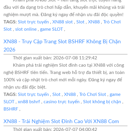
Khám phá XN88 Slot – nền tảng slot trực tuyến hàng
đầu với đa dạng trò chơi hấp dẫn, khuyến mãi khủng và trải
nghiệm mượt mà. Đăng ký ngay để nhận ưu đãi độc quyền!
TAGS:
Slot trực tuyến
,
XN88 slot
,
Slot
,
XN88
,
Trò Chơi
Slot
,
slot online
,
game SLOT
,
XN88 - Truy Cập Trang Slot BSHRF Không Bị Chặn
2026
Thời gian xuất bản: 2026-07-08 11:29:42
Khám phá trải nghiệm Slot đỉnh cao tại XN88 với công
nghệ BSHRF tiên tiến. Trang web hỗ trợ đa thiết bị, an toàn
100% và cập nhật trò chơi mới mỗi ngày. Đăng ký ngay để
nhận ưu đãi đặc biệt.
TAGS:
Slot trực tuyến
,
Slot
,
XN88
,
Trò Chơi Slot
,
game
SLOT
,
xn88 bshrf
,
casino trực tuyến
,
Slot không bị chặn
,
BSHRF
,
XN88 - Trải Nghiệm Slot Đỉnh Cao Với XN88 Com
Thời gian xuất bản: 2026-07-07 04:00:42