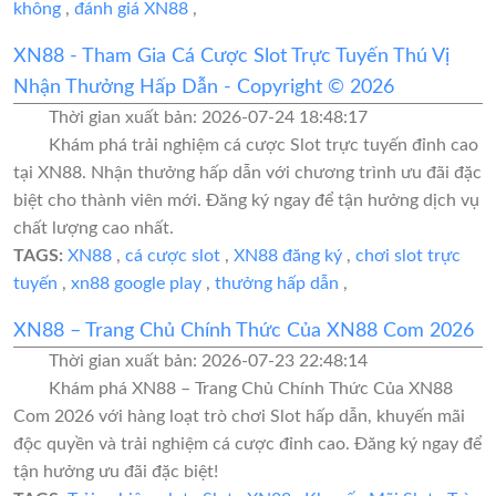
không
,
đánh giá XN88
,
XN88 - Tham Gia Cá Cược Slot Trực Tuyến Thú Vị
Nhận Thưởng Hấp Dẫn - Copyright © 2026
Thời gian xuất bản: 2026-07-24 18:48:17
Khám phá trải nghiệm cá cược Slot trực tuyến đỉnh cao
tại XN88. Nhận thưởng hấp dẫn với chương trình ưu đãi đặc
biệt cho thành viên mới. Đăng ký ngay để tận hưởng dịch vụ
chất lượng cao nhất.
TAGS:
XN88
,
cá cược slot
,
XN88 đăng ký
,
chơi slot trực
tuyến
,
xn88 google play
,
thưởng hấp dẫn
,
XN88 – Trang Chủ Chính Thức Của XN88 Com 2026
Thời gian xuất bản: 2026-07-23 22:48:14
Khám phá XN88 – Trang Chủ Chính Thức Của XN88
Com 2026 với hàng loạt trò chơi Slot hấp dẫn, khuyến mãi
độc quyền và trải nghiệm cá cược đỉnh cao. Đăng ký ngay để
tận hưởng ưu đãi đặc biệt!