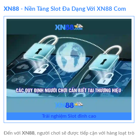
XN88
- Nền Tảng Slot Đa Dạng Với XN88 Com
Trải nghiệm Slot đỉnh cao
Đến với
XN88
, người chơi sẽ được tiếp cận với hàng loạt trò