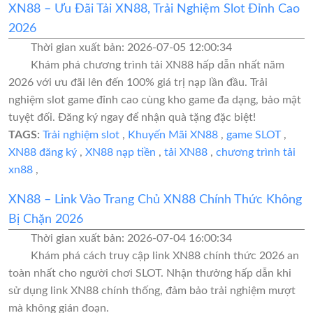
XN88 – Ưu Đãi Tải XN88, Trải Nghiệm Slot Đỉnh Cao
2026
Thời gian xuất bản: 2026-07-05 12:00:34
Khám phá chương trình tải XN88 hấp dẫn nhất năm
2026 với ưu đãi lên đến 100% giá trị nạp lần đầu. Trải
nghiệm slot game đỉnh cao cùng kho game đa dạng, bảo mật
tuyệt đối. Đăng ký ngay để nhận quà tặng đặc biệt!
TAGS:
Trải nghiệm slot
,
Khuyến Mãi XN88
,
game SLOT
,
XN88 đăng ký
,
XN88 nạp tiền
,
tải XN88
,
chương trình tải
xn88
,
XN88 – Link Vào Trang Chủ XN88 Chính Thức Không
Bị Chặn 2026
Thời gian xuất bản: 2026-07-04 16:00:34
Khám phá cách truy cập link XN88 chính thức 2026 an
toàn nhất cho người chơi SLOT. Nhận thưởng hấp dẫn khi
sử dụng link XN88 chính thống, đảm bảo trải nghiệm mượt
mà không gián đoạn.