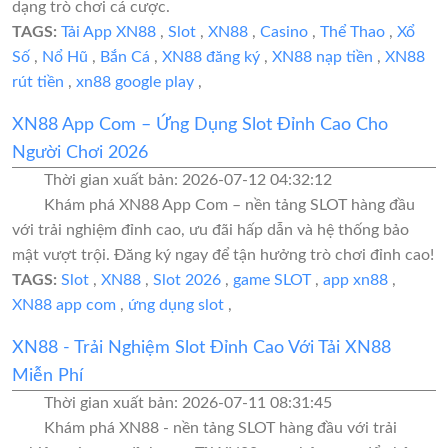
dạng trò chơi cá cược.
TAGS:
Tải App XN88
,
Slot
,
XN88
,
Casino
,
Thể Thao
,
Xổ
Số
,
Nổ Hũ
,
Bắn Cá
,
XN88 đăng ký
,
XN88 nạp tiền
,
XN88
rút tiền
,
xn88 google play
,
XN88 App Com – Ứng Dụng Slot Đỉnh Cao Cho
Người Chơi 2026
Thời gian xuất bản: 2026-07-12 04:32:12
Khám phá XN88 App Com – nền tảng SLOT hàng đầu
với trải nghiệm đỉnh cao, ưu đãi hấp dẫn và hệ thống bảo
mật vượt trội. Đăng ký ngay để tận hưởng trò chơi đỉnh cao!
TAGS:
Slot
,
XN88
,
Slot 2026
,
game SLOT
,
app xn88
,
XN88 app com
,
ứng dụng slot
,
XN88 - Trải Nghiệm Slot Đỉnh Cao Với Tải XN88
Miễn Phí
Thời gian xuất bản: 2026-07-11 08:31:45
Khám phá XN88 - nền tảng SLOT hàng đầu với trải