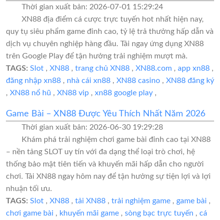
Thời gian xuất bản: 2026-07-01 15:29:24
XN88 địa điểm cá cược trực tuyến hot nhất hiện nay,
quy tụ siêu phẩm game đỉnh cao, tỷ lệ trả thưởng hấp dẫn và
dịch vụ chuyên nghiệp hàng đầu. Tải ngay ứng dụng XN88
trên Google Play để tận hưởng trải nghiệm mượt mà.
TAGS:
Slot
,
XN88
,
trang chủ XN88
,
XN88.com
,
app xn88
,
đăng nhập xn88
,
nhà cái xn88
,
XN88 casino
,
XN88 đăng ký
,
XN88 nổ hũ
,
XN88 vip
,
xn88 google play
,
Game Bài – XN88 Được Yêu Thích Nhất Năm 2026
Thời gian xuất bản: 2026-06-30 19:29:28
Khám phá trải nghiệm chơi game bài đỉnh cao tại XN88
– nền tảng SLOT uy tín với đa dạng thể loại trò chơi, hệ
thống bảo mật tiên tiến và khuyến mãi hấp dẫn cho người
chơi. Tải XN88 ngay hôm nay để tận hưởng sự tiện lợi và lợi
nhuận tối ưu.
TAGS:
Slot
,
XN88
,
tải XN88
,
trải nghiệm game
,
game bài
,
chơi game bài
,
khuyến mãi game
,
sòng bạc trực tuyến
,
cá