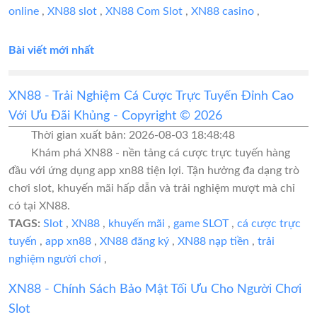
online
,
XN88 slot
,
XN88 Com Slot
,
XN88 casino
,
Bài viết mới nhất
XN88 - Trải Nghiệm Cá Cược Trực Tuyến Đỉnh Cao
Với Ưu Đãi Khủng - Copyright © 2026
Thời gian xuất bản: 2026-08-03 18:48:48
Khám phá XN88 - nền tảng cá cược trực tuyến hàng
đầu với ứng dụng app xn88 tiện lợi. Tận hưởng đa dạng trò
chơi slot, khuyến mãi hấp dẫn và trải nghiệm mượt mà chỉ
có tại XN88.
TAGS:
Slot
,
XN88
,
khuyến mãi
,
game SLOT
,
cá cược trực
tuyến
,
app xn88
,
XN88 đăng ký
,
XN88 nạp tiền
,
trải
nghiệm người chơi
,
XN88 - Chính Sách Bảo Mật Tối Ưu Cho Người Chơi
Slot