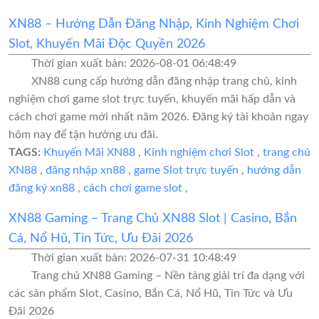
XN88 – Hướng Dẫn Đăng Nhập, Kinh Nghiệm Chơi
Slot, Khuyến Mãi Độc Quyền 2026
Thời gian xuất bản: 2026-08-01 06:48:49
XN88 cung cấp hướng dẫn đăng nhập trang chủ, kinh
nghiệm chơi game slot trực tuyến, khuyến mãi hấp dẫn và
cách chơi game mới nhất năm 2026. Đăng ký tài khoản ngay
hôm nay để tận hưởng ưu đãi.
TAGS:
Khuyến Mãi XN88
,
Kinh nghiệm chơi Slot
,
trang chủ
XN88
,
đăng nhập xn88
,
game Slot trực tuyến
,
hướng dẫn
đăng ký xn88
,
cách chơi game slot
,
XN88 Gaming – Trang Chủ XN88 Slot | Casino, Bắn
Cá, Nổ Hũ, Tin Tức, Ưu Đãi 2026
Thời gian xuất bản: 2026-07-31 10:48:49
Trang chủ XN88 Gaming – Nền tảng giải trí đa dạng với
các sản phẩm Slot, Casino, Bắn Cá, Nổ Hũ, Tin Tức và Ưu
Đãi 2026