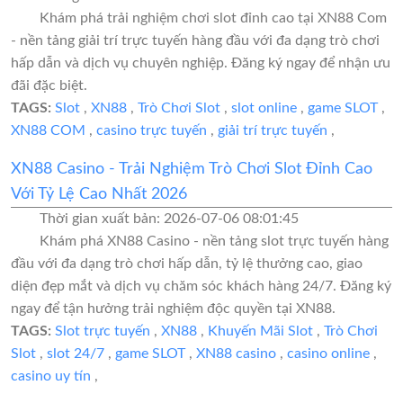
Khám phá trải nghiệm chơi slot đỉnh cao tại XN88 Com
- nền tảng giải trí trực tuyến hàng đầu với đa dạng trò chơi
hấp dẫn và dịch vụ chuyên nghiệp. Đăng ký ngay để nhận ưu
đãi đặc biệt.
TAGS:
Slot
,
XN88
,
Trò Chơi Slot
,
slot online
,
game SLOT
,
XN88 COM
,
casino trực tuyến
,
giải trí trực tuyến
,
XN88 Casino - Trải Nghiệm Trò Chơi Slot Đỉnh Cao
Với Tỷ Lệ Cao Nhất 2026
Thời gian xuất bản: 2026-07-06 08:01:45
Khám phá XN88 Casino - nền tảng slot trực tuyến hàng
đầu với đa dạng trò chơi hấp dẫn, tỷ lệ thưởng cao, giao
diện đẹp mắt và dịch vụ chăm sóc khách hàng 24/7. Đăng ký
ngay để tận hưởng trải nghiệm độc quyền tại XN88.
TAGS:
Slot trực tuyến
,
XN88
,
Khuyến Mãi Slot
,
Trò Chơi
Slot
,
slot 24/7
,
game SLOT
,
XN88 casino
,
casino online
,
casino uy tín
,