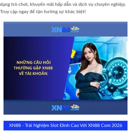
dạng trò chơi, khuyến mãi hấp dẫn và dịch vụ chuyên nghiệp.
Truy cập ngay để tận hưởng sự khác biệt!
XN88 - Trải Nghiệm Slot Đỉnh Cao Với XN88 Com 2026