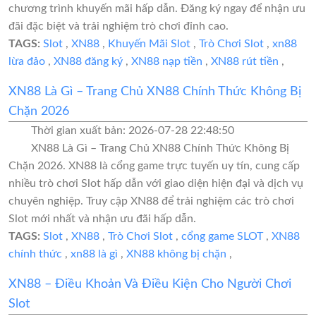
chương trình khuyến mãi hấp dẫn. Đăng ký ngay để nhận ưu
đãi đặc biệt và trải nghiệm trò chơi đỉnh cao.
TAGS:
Slot
,
XN88
,
Khuyến Mãi Slot
,
Trò Chơi Slot
,
xn88
lừa đảo
,
XN88 đăng ký
,
XN88 nạp tiền
,
XN88 rút tiền
,
XN88 Là Gì – Trang Chủ XN88 Chính Thức Không Bị
Chặn 2026
Thời gian xuất bản: 2026-07-28 22:48:50
XN88 Là Gì – Trang Chủ XN88 Chính Thức Không Bị
Chặn 2026. XN88 là cổng game trực tuyến uy tín, cung cấp
nhiều trò chơi Slot hấp dẫn với giao diện hiện đại và dịch vụ
chuyên nghiệp. Truy cập XN88 để trải nghiệm các trò chơi
Slot mới nhất và nhận ưu đãi hấp dẫn.
TAGS:
Slot
,
XN88
,
Trò Chơi Slot
,
cổng game SLOT
,
XN88
chính thức
,
xn88 là gì
,
XN88 không bị chặn
,
XN88 – Điều Khoản Và Điều Kiện Cho Người Chơi
Slot