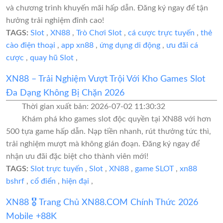
và chương trình khuyến mãi hấp dẫn. Đăng ký ngay để tận
hưởng trải nghiệm đỉnh cao!
TAGS:
Slot
,
XN88
,
Trò Chơi Slot
,
cá cược trực tuyến
,
thẻ
cào điện thoại
,
app xn88
,
ứng dụng di động
,
ưu đãi cá
cược
,
quay hũ Slot
,
XN88 – Trải Nghiệm Vượt Trội Với Kho Games Slot
Đa Dạng Không Bị Chặn 2026
Thời gian xuất bản: 2026-07-02 11:30:32
Khám phá kho games slot độc quyền tại XN88 với hơn
500 tựa game hấp dẫn. Nạp tiền nhanh, rút thưởng tức thì,
trải nghiệm mượt mà không gián đoạn. Đăng ký ngay để
nhận ưu đãi đặc biệt cho thành viên mới!
TAGS:
Slot trực tuyến
,
Slot
,
XN88
,
game SLOT
,
xn88
bshrf
,
cổ điển
,
hiện đại
,
XN88 🎖️ Trang Chủ XN88.COM Chính Thức 2026
Mobile +88K