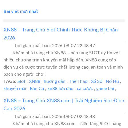
Bài viết mới nhất
XN88 – Trang Chủ Slot Chính Thức Không Bị Chặn
2026
Thời gian xuất bản: 2026-08-07 22:48:47
Khám phá trang chủ XN88 – nền tảng SLOT uy tín với
nhiều chương trình khuyến mãi hấp dẫn. XN88 cung cấp
dịch vụ cá cược trực tuyến chất lượng cao, an toàn và minh
bạch cho người chơi.
TAGS:
Slot
,
XN88
,
hướng dẫn
,
Thể Thao
,
Xổ Số
,
Nổ Hũ
,
khuyến mãi
,
Bắn Cá
,
xn88 lừa đảo
,
cá cược
,
game bài
,
XN88 – Trang Chủ XN88.com | Trải Nghiệm Slot Đỉnh
Cao 2026
Thời gian xuất bản: 2026-08-07 02:48:48
Khám phá trang chủ XN88.com – Nền tảng SLOT hàng