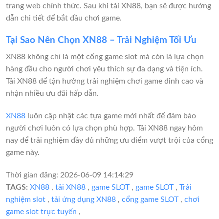
trang web chính thức. Sau khi tải XN88, bạn sẽ được hướng
dẫn chi tiết để bắt đầu chơi game.
Tại Sao Nên Chọn XN88 – Trải Nghiệm Tối Ưu
XN88 không chỉ là một cổng game slot mà còn là lựa chọn
hàng đầu cho người chơi yêu thích sự đa dạng và tiện ích.
Tải XN88 để tận hưởng trải nghiệm chơi game đỉnh cao và
nhận nhiều ưu đãi hấp dẫn.
XN88
luôn cập nhật các tựa game mới nhất để đảm bảo
người chơi luôn có lựa chọn phù hợp. Tải XN88 ngay hôm
nay để trải nghiệm đầy đủ những ưu điểm vượt trội của cổng
game này.
Thời gian đăng: 2026-06-09 14:14:29
TAGS:
XN88
,
tải XN88
,
game SLOT
,
game SLOT
,
Trải
nghiệm slot
,
tải ứng dụng XN88
,
cổng game SLOT
,
chơi
game slot trực tuyến
,