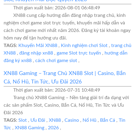
Thời gian xuất bản: 2026-08-01 06:48:49
XN88 cung cấp hướng dẫn đăng nhập trang chủ, kinh
nghiệm chơi game slot trực tuyến, khuyến mãi hấp dẫn và
cách chơi game mới nhất năm 2026. Đăng ký tài khoản ngay
hôm nay để tận hưởng ưu đãi.
TAGS:
Khuyến Mãi XN88
,
Kinh nghiệm chơi Slot
,
trang chủ
XN88
,
đăng nhập xn88
,
game Slot trực tuyến
,
hướng dẫn
đăng ký xn88
,
cách chơi game slot
,
XN88 Gaming – Trang Chủ XN88 Slot | Casino, Bắn
Cá, Nổ Hũ, Tin Tức, Ưu Đãi 2026
Thời gian xuất bản: 2026-07-31 10:48:49
Trang chủ XN88 Gaming – Nền tảng giải trí đa dạng với
các sản phẩm Slot, Casino, Bắn Cá, Nổ Hũ, Tin Tức và Ưu
Đãi 2026
TAGS:
Slot
,
Ưu Đãi
,
XN88
,
Casino
,
Nổ Hũ
,
Bắn Cá
,
Tin
Tức
,
XN88 Gaming
,
2026
,