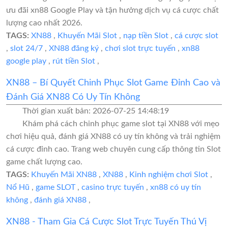
ưu đãi xn88 Google Play và tận hưởng dịch vụ cá cược chất
lượng cao nhất 2026.
TAGS:
XN88
,
Khuyến Mãi Slot
,
nạp tiền Slot
,
cá cược slot
,
slot 24/7
,
XN88 đăng ký
,
chơi slot trực tuyến
,
xn88
google play
,
rút tiền Slot
,
XN88 – Bí Quyết Chinh Phục Slot Game Đỉnh Cao và
Đánh Giá XN88 Có Uy Tín Không
Thời gian xuất bản: 2026-07-25 14:48:19
Khám phá cách chinh phục game slot tại XN88 với mẹo
chơi hiệu quả, đánh giá XN88 có uy tín không và trải nghiệm
cá cược đỉnh cao. Trang web chuyên cung cấp thông tin Slot
game chất lượng cao.
TAGS:
Khuyến Mãi XN88
,
XN88
,
Kinh nghiệm chơi Slot
,
Nổ Hũ
,
game SLOT
,
casino trực tuyến
,
xn88 có uy tín
không
,
đánh giá XN88
,
XN88 - Tham Gia Cá Cược Slot Trực Tuyến Thú Vị