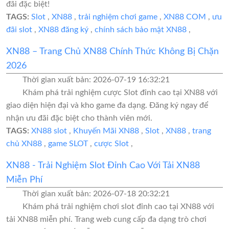
đãi đặc biệt!
TAGS:
Slot
,
XN88
,
trải nghiệm chơi game
,
XN88 COM
,
ưu
đãi slot
,
XN88 đăng ký
,
chính sách bảo mật XN88
,
XN88 – Trang Chủ XN88 Chính Thức Không Bị Chặn
2026
Thời gian xuất bản: 2026-07-19 16:32:21
Khám phá trải nghiệm cược Slot đỉnh cao tại XN88 với
giao diện hiện đại và kho game đa dạng. Đăng ký ngay để
nhận ưu đãi đặc biệt cho thành viên mới.
TAGS:
XN88 slot
,
Khuyến Mãi XN88
,
Slot
,
XN88
,
trang
chủ XN88
,
game SLOT
,
cược Slot
,
XN88 - Trải Nghiệm Slot Đỉnh Cao Với Tải XN88
Miễn Phí
Thời gian xuất bản: 2026-07-18 20:32:21
Khám phá trải nghiệm chơi slot đỉnh cao tại XN88 với
tải XN88 miễn phí. Trang web cung cấp đa dạng trò chơi