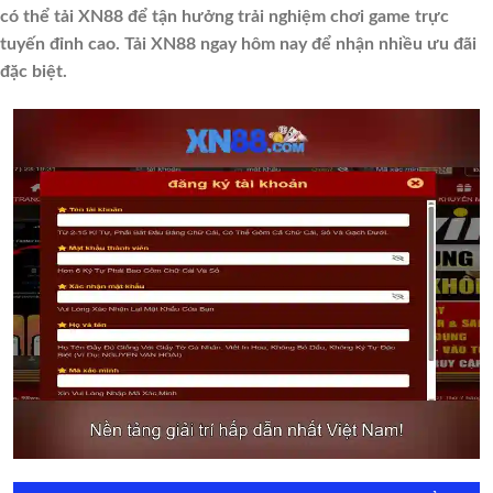
có thể tải XN88 để tận hưởng trải nghiệm chơi game trực
tuyến đỉnh cao. Tải XN88 ngay hôm nay để nhận nhiều ưu đãi
đặc biệt.