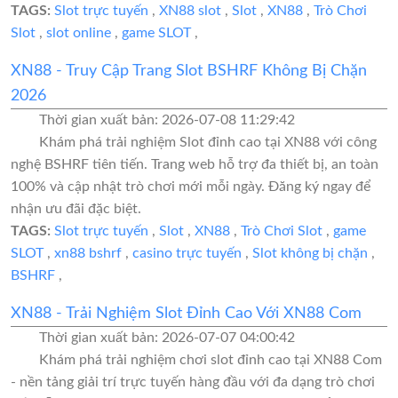
TAGS:
Slot trực tuyến
,
XN88 slot
,
Slot
,
XN88
,
Trò Chơi
Slot
,
slot online
,
game SLOT
,
XN88 - Truy Cập Trang Slot BSHRF Không Bị Chặn
2026
Thời gian xuất bản: 2026-07-08 11:29:42
Khám phá trải nghiệm Slot đỉnh cao tại XN88 với công
nghệ BSHRF tiên tiến. Trang web hỗ trợ đa thiết bị, an toàn
100% và cập nhật trò chơi mới mỗi ngày. Đăng ký ngay để
nhận ưu đãi đặc biệt.
TAGS:
Slot trực tuyến
,
Slot
,
XN88
,
Trò Chơi Slot
,
game
SLOT
,
xn88 bshrf
,
casino trực tuyến
,
Slot không bị chặn
,
BSHRF
,
XN88 - Trải Nghiệm Slot Đỉnh Cao Với XN88 Com
Thời gian xuất bản: 2026-07-07 04:00:42
Khám phá trải nghiệm chơi slot đỉnh cao tại XN88 Com
- nền tảng giải trí trực tuyến hàng đầu với đa dạng trò chơi