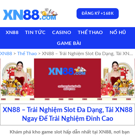
ĐĂNG KÝ +168K
XN88
TIN TỨC
CASINO
THỂ THAO
NỔ HŨ
GAME BÀI
XN88
>
Thể Thao
>
XN88 – Trải Nghiệm Slot Đa Dạng, Tải XN88 Ngay Để Trải Nghiệm Đỉnh Cao
XN88 – Trải Nghiệm Slot Đa Dạng, Tải XN88
Ngay Để Trải Nghiệm Đỉnh Cao
Khám phá kho game slot hấp dẫn nhất tại XN88, nơi bạn