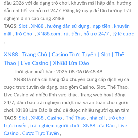
đầu 2026 với đa dạng trò chơi, khuyến mãi hấp dẫn, hướng
dẫn chi tiết và hỗ trợ 24/7. Đăng ký ngay để tận hưởng trải
nghiệm đỉnh cao cùng XN88.
TAGS:
Slot
,
XN88
,
hướng dẫn sử dụng
,
nạp tiền
,
khuyến
mãi
,
Trò Chơi
,
XN88.com
,
rút tiền
,
hỗ trợ 24/7
,
tỷ lệ cược
,
XN88 | Trang Chủ | Casino Trực Tuyến | Slot | Thể
Thao | Live Casino | XN88 Lừa Đảo
Thời gian xuất bản: 2026-08-06 06:48:48
XN88 là nhà cái hàng đầu chuyên cung cấp dịch vụ cá
cược trực tuyến đa dạng, bao gồm Casino, Slot, Thể Thao,
Live Casino và nhiều lĩnh vực khác. Trang web hoạt động
24/7, đảm bảo trải nghiệm mượt mà và an toàn cho người
chơi. XN88 Lừa Đảo là chủ đề được nhiều người quan tâm.
TAGS:
Slot
,
XN88
,
Casino
,
Thể Thao
,
nhà cái
,
trò chơi
trực tuyến
,
trải nghiệm người chơi
,
XN88 Lừa Đảo
,
Live
Casino
,
Cược Trực Tuyến
,