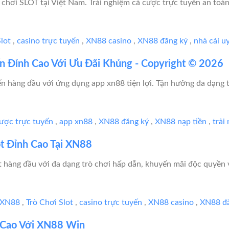
chơi SLOT tại Việt Nam. Trải nghiệm cá cược trực tuyến an toàn
lot
,
casino trực tuyến
,
XN88 casino
,
XN88 đăng ký
,
nhà cái uy
n Đỉnh Cao Với Ưu Đãi Khủng - Copyright © 2026
 hàng đầu với ứng dụng app xn88 tiện lợi. Tận hưởng đa dạng tr
ược trực tuyến
,
app xn88
,
XN88 đăng ký
,
XN88 nạp tiền
,
trải
ot Đỉnh Cao Tại XN88
ot hàng đầu với đa dạng trò chơi hấp dẫn, khuyến mãi độc quyền
XN88
,
Trò Chơi Slot
,
casino trực tuyến
,
XN88 casino
,
XN88 đ
h Cao Với XN88 Win