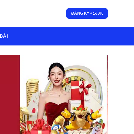
ĐĂNG KÝ +168K
BÀI