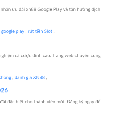
 nhận ưu đãi xn88 Google Play và tận hưởng dịch
 google play
,
rút tiền Slot
,
 nghiệm cá cược đỉnh cao. Trang web chuyên cung
 không
,
đánh giá XN88
,
026
đãi đặc biệt cho thành viên mới. Đăng ký ngay để