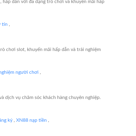
, hấp dẫn với đa dạng trò chơi và khuyến mãi hấp
 tín
,
ò chơi slot, khuyến mãi hấp dẫn và trải nghiệm
 nghiệm người chơi
,
 và dịch vụ chăm sóc khách hàng chuyên nghiệp.
ăng ký
,
XN88 nạp tiền
,