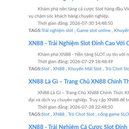
Khám phá nền tảng cá cược Slot hàng đầu Vi
vụ chăm sóc khách hàng chuyên nghiệp.
Thời gian đăng: 2026-07-30 14:48:50
TAGS:
Trải nghiệm slot
,
Game slot online
,
Khuyến
XN88 - Trải Nghiệm Slot Đỉnh Cao Với
Khám phá XN88 - Nền tảng SLOT uy tín với nh
Thời gian đăng: 2026-07-29 18:48:49
TAGS:
Slot
,
XN88
,
Khuyến Mãi Slot
,
Trò Chơi Sl
XN88 Là Gì – Trang Chủ XN88 Chính T
XN88 Là Gì – Trang Chủ XN88 Chính Thức Khôn
đại và dịch vụ chuyên nghiệp. Truy cập XN88 để tr
Thời gian đăng: 2026-07-28 22:48:50
TAGS:
Slot
,
XN88
,
Trò Chơi Slot
,
cổng game SLO
XN88 - Trải Nghiệm Cá Cược Slot Đỉnh