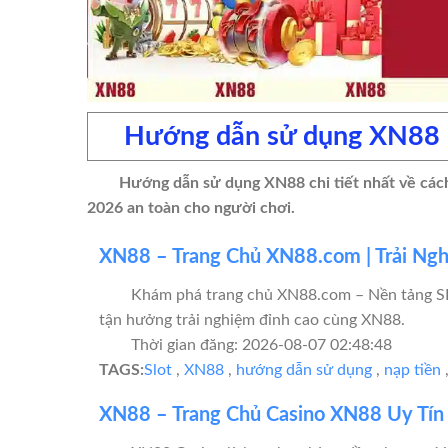
Hướng dẫn sử dụng XN88 - 
Hướng dẫn sử dụng XN88 chi tiết nhất về cách 
2026 an toàn cho người chơi.
XN88 – Trang Chủ XN88.com | Trải Ngh
Khám phá trang chủ XN88.com – Nền tảng SLO
tận hưởng trải nghiệm đỉnh cao cùng XN88.
Thời gian đăng: 2026-08-07 02:48:48
TAGS:
Slot
,
XN88
,
hướng dẫn sử dụng
,
nạp tiền
XN88 – Trang Chủ Casino XN88 Uy Tín