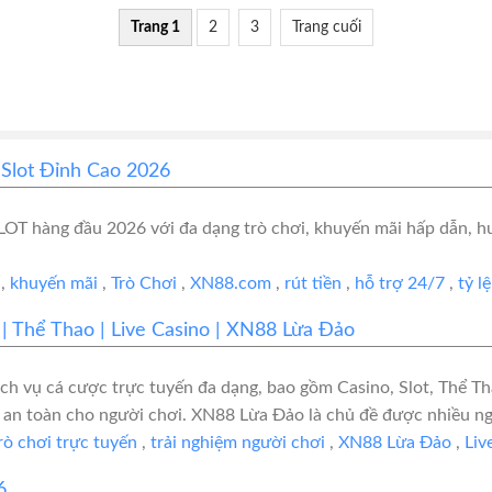
Trang 1
2
3
Trang cuối
Slot Đỉnh Cao 2026
T hàng đầu 2026 với đa dạng trò chơi, khuyến mãi hấp dẫn, hướ
,
khuyến mãi
,
Trò Chơi
,
XN88.com
,
rút tiền
,
hỗ trợ 24/7
,
tỷ l
 | Thể Thao | Live Casino | XN88 Lừa Đảo
h vụ cá cược trực tuyến đa dạng, bao gồm Casino, Slot, Thể Tha
 an toàn cho người chơi. XN88 Lừa Đảo là chủ đề được nhiều n
rò chơi trực tuyến
,
trải nghiệm người chơi
,
XN88 Lừa Đảo
,
Liv
6