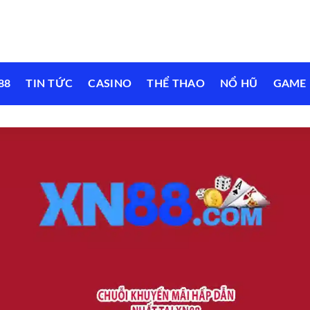
88
TIN TỨC
CASINO
THỂ THAO
NỔ HŨ
GAME 