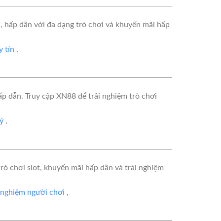
, hấp dẫn với đa dạng trò chơi và khuyến mãi hấp
y tín
,
ấp dẫn. Truy cập XN88 để trải nghiệm trò chơi
ý
,
ò chơi slot, khuyến mãi hấp dẫn và trải nghiệm
i nghiệm người chơi
,