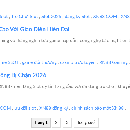
Slot
,
Trò Chơi Slot
,
Slot 2026
,
đăng ký Slot
,
XN88 COM
,
XN88
Cao Với Giao Diện Hiện Đại
ming với hàng nghìn tựa game hấp dẫn, công nghệ bảo mật tiên 
ame SLOT
,
game đổi thưởng
,
casino trực tuyến
,
XN88 Gaming
hông Bị Chặn 2026
XN88 - nền tảng Slot uy tín hàng đầu với đa dạng trò chơi, khuy
 COM
,
ưu đãi slot
,
XN88 đăng ký
,
chính sách bảo mật XN88
,
Trang 1
2
3
Trang cuối