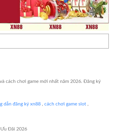
 và cách chơi game mới nhất năm 2026. Đăng ký
g dẫn đăng ký xn88
,
cách chơi game slot
,
à Ưu Đãi 2026