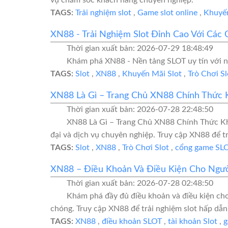
vụ chăm sóc khách hàng chuyên nghiệp.
TAGS:
Trải nghiệm slot
,
Game slot online
,
Khuyế
XN88 - Trải Nghiệm Slot Đỉnh Cao Với Các
Thời gian xuất bản: 2026-07-29 18:48:49
Khám phá XN88 - Nền tảng SLOT uy tín với nh
TAGS:
Slot
,
XN88
,
Khuyến Mãi Slot
,
Trò Chơi Sl
XN88 Là Gì – Trang Chủ XN88 Chính Thức 
Thời gian xuất bản: 2026-07-28 22:48:50
XN88 Là Gì – Trang Chủ XN88 Chính Thức Khôn
đại và dịch vụ chuyên nghiệp. Truy cập XN88 để tr
TAGS:
Slot
,
XN88
,
Trò Chơi Slot
,
cổng game SL
XN88 – Điều Khoản Và Điều Kiện Cho Người
Thời gian xuất bản: 2026-07-28 02:48:50
Khám phá đầy đủ điều khoản và điều kiện chơ
chóng. Truy cập XN88 để trải nghiệm slot hấp dẫn
TAGS:
XN88
,
điều khoản SLOT
,
tài khoản Slot
,
g