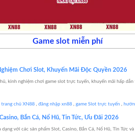
Game slot miễn phí
ghiệm Chơi Slot, Khuyến Mãi Độc Quyền 2026
ủ, kinh nghiệm chơi game slot trực tuyến, khuyến mãi hấp dẫn
,
trang chủ XN88
,
đăng nhập xn88
,
game Slot trực tuyến
,
hướn
asino, Bắn Cá, Nổ Hũ, Tin Tức, Ưu Đãi 2026
a dạng với các sản phẩm Slot, Casino, Bắn Cá, Nổ Hũ, Tin Tức v