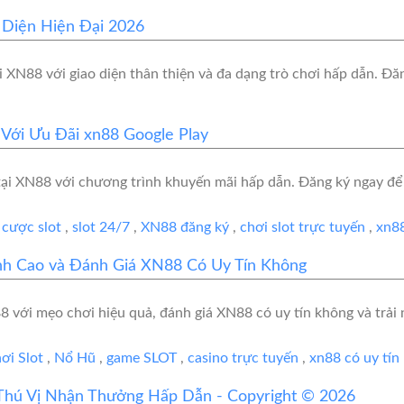
 Diện Hiện Đại 2026
 XN88 với giao diện thân thiện và đa dạng trò chơi hấp dẫn. Đăn
 Với Ưu Đãi xn88 Google Play
tại XN88 với chương trình khuyến mãi hấp dẫn. Đăng ký ngay để
 cược slot
,
slot 24/7
,
XN88 đăng ký
,
chơi slot trực tuyến
,
xn88
nh Cao và Đánh Giá XN88 Có Uy Tín Không
 với mẹo chơi hiệu quả, đánh giá XN88 có uy tín không và trải
ơi Slot
,
Nổ Hũ
,
game SLOT
,
casino trực tuyến
,
xn88 có uy tín
 Thú Vị Nhận Thưởng Hấp Dẫn - Copyright © 2026