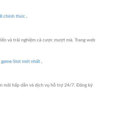
 chính thức
,
tiến và trải nghiệm cá cược mượt mà. Trang web
,
game Slot mới nhất
,
ến mãi hấp dẫn và dịch vụ hỗ trợ 24/7. Đăng ký