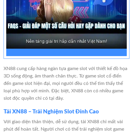
Game Slot XN88
XN88 cung cấp hàng ngàn tựa game slot với thiết kế đồ họa
3D sống động, âm thanh chân thực. Từ game slot cổ điển
đến game slot hiện đại, mọi người đều có thể tìm thấy thể
loại phù hợp với mình. Đặc biệt, XN88 còn có nhiều game
slot độc quyền chỉ có tại đây.
Tải XN88 – Trải Nghiệm Slot Đỉnh Cao
Với giao diện thân thiện, dễ sử dụng, tải XN88 chỉ mất vài
phút để hoàn tất. Người chơi có thể trải nghiệm slot game