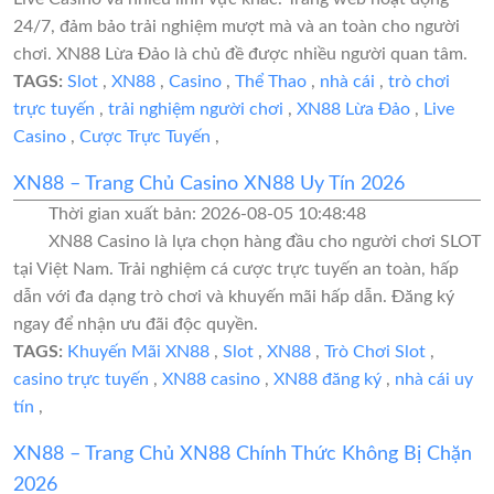
24/7, đảm bảo trải nghiệm mượt mà và an toàn cho người
chơi. XN88 Lừa Đảo là chủ đề được nhiều người quan tâm.
TAGS:
Slot
,
XN88
,
Casino
,
Thể Thao
,
nhà cái
,
trò chơi
trực tuyến
,
trải nghiệm người chơi
,
XN88 Lừa Đảo
,
Live
Casino
,
Cược Trực Tuyến
,
XN88 – Trang Chủ Casino XN88 Uy Tín 2026
Thời gian xuất bản: 2026-08-05 10:48:48
XN88 Casino là lựa chọn hàng đầu cho người chơi SLOT
tại Việt Nam. Trải nghiệm cá cược trực tuyến an toàn, hấp
dẫn với đa dạng trò chơi và khuyến mãi hấp dẫn. Đăng ký
ngay để nhận ưu đãi độc quyền.
TAGS:
Khuyến Mãi XN88
,
Slot
,
XN88
,
Trò Chơi Slot
,
casino trực tuyến
,
XN88 casino
,
XN88 đăng ký
,
nhà cái uy
tín
,
XN88 – Trang Chủ XN88 Chính Thức Không Bị Chặn
2026