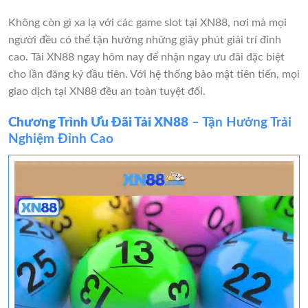
Không còn gì xa lạ với các game slot tại XN88, nơi mà mọi
người đều có thể tận hưởng những giây phút giải trí đỉnh
cao. Tải XN88 ngay hôm nay để nhận ngay ưu đãi đặc biệt
cho lần đăng ký đầu tiên. Với hệ thống bảo mật tiên tiến, mọi
giao dịch tại XN88 đều an toàn tuyệt đối.
Chương Trình Ưu Đãi Tải XN88
– Tận Hưởng Trải
Nghiệm Đỉnh Cao