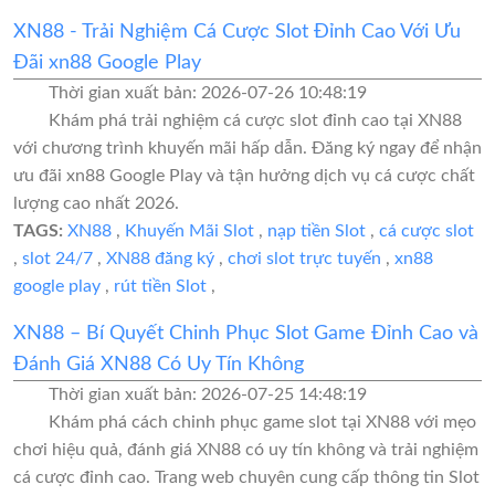
XN88 - Trải Nghiệm Cá Cược Slot Đỉnh Cao Với Ưu
Đãi xn88 Google Play
Thời gian xuất bản: 2026-07-26 10:48:19
Khám phá trải nghiệm cá cược slot đỉnh cao tại XN88
với chương trình khuyến mãi hấp dẫn. Đăng ký ngay để nhận
ưu đãi xn88 Google Play và tận hưởng dịch vụ cá cược chất
lượng cao nhất 2026.
TAGS:
XN88
,
Khuyến Mãi Slot
,
nạp tiền Slot
,
cá cược slot
,
slot 24/7
,
XN88 đăng ký
,
chơi slot trực tuyến
,
xn88
google play
,
rút tiền Slot
,
XN88 – Bí Quyết Chinh Phục Slot Game Đỉnh Cao và
Đánh Giá XN88 Có Uy Tín Không
Thời gian xuất bản: 2026-07-25 14:48:19
Khám phá cách chinh phục game slot tại XN88 với mẹo
chơi hiệu quả, đánh giá XN88 có uy tín không và trải nghiệm
cá cược đỉnh cao. Trang web chuyên cung cấp thông tin Slot