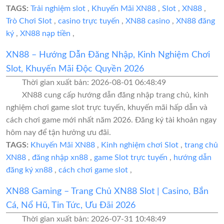
TAGS:
Trải nghiệm slot
,
Khuyến Mãi XN88
,
Slot
,
XN88
,
Trò Chơi Slot
,
casino trực tuyến
,
XN88 casino
,
XN88 đăng
ký
,
XN88 nạp tiền
,
XN88 – Hướng Dẫn Đăng Nhập, Kinh Nghiệm Chơi
Slot, Khuyến Mãi Độc Quyền 2026
Thời gian xuất bản: 2026-08-01 06:48:49
XN88 cung cấp hướng dẫn đăng nhập trang chủ, kinh
nghiệm chơi game slot trực tuyến, khuyến mãi hấp dẫn và
cách chơi game mới nhất năm 2026. Đăng ký tài khoản ngay
hôm nay để tận hưởng ưu đãi.
TAGS:
Khuyến Mãi XN88
,
Kinh nghiệm chơi Slot
,
trang chủ
XN88
,
đăng nhập xn88
,
game Slot trực tuyến
,
hướng dẫn
đăng ký xn88
,
cách chơi game slot
,
XN88 Gaming – Trang Chủ XN88 Slot | Casino, Bắn
Cá, Nổ Hũ, Tin Tức, Ưu Đãi 2026
Thời gian xuất bản: 2026-07-31 10:48:49