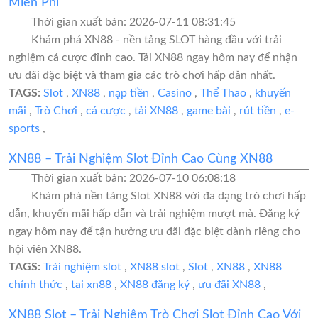
Miễn Phí
Thời gian xuất bản: 2026-07-11 08:31:45
Khám phá XN88 - nền tảng SLOT hàng đầu với trải
nghiệm cá cược đỉnh cao. Tải XN88 ngay hôm nay để nhận
ưu đãi đặc biệt và tham gia các trò chơi hấp dẫn nhất.
TAGS:
Slot
,
XN88
,
nạp tiền
,
Casino
,
Thể Thao
,
khuyến
mãi
,
Trò Chơi
,
cá cược
,
tải XN88
,
game bài
,
rút tiền
,
e-
sports
,
XN88 – Trải Nghiệm Slot Đỉnh Cao Cùng XN88
Thời gian xuất bản: 2026-07-10 06:08:18
Khám phá nền tảng Slot XN88 với đa dạng trò chơi hấp
dẫn, khuyến mãi hấp dẫn và trải nghiệm mượt mà. Đăng ký
ngay hôm nay để tận hưởng ưu đãi đặc biệt dành riêng cho
hội viên XN88.
TAGS:
Trải nghiệm slot
,
XN88 slot
,
Slot
,
XN88
,
XN88
chính thức
,
tai xn88
,
XN88 đăng ký
,
ưu đãi XN88
,
XN88 Slot – Trải Nghiệm Trò Chơi Slot Đỉnh Cao Với