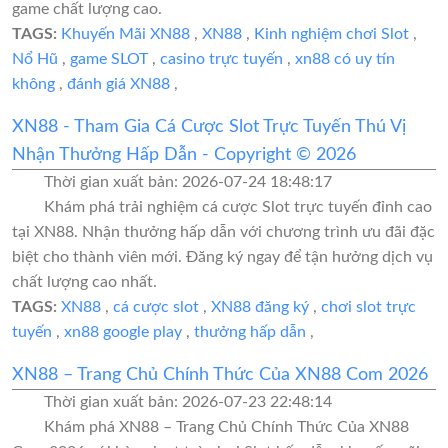
game chất lượng cao.
TAGS:
Khuyến Mãi XN88
,
XN88
,
Kinh nghiệm chơi Slot
,
Nổ Hũ
,
game SLOT
,
casino trực tuyến
,
xn88 có uy tín
không
,
đánh giá XN88
,
XN88 - Tham Gia Cá Cược Slot Trực Tuyến Thú Vị
Nhận Thưởng Hấp Dẫn - Copyright © 2026
Thời gian xuất bản: 2026-07-24 18:48:17
Khám phá trải nghiệm cá cược Slot trực tuyến đỉnh cao
tại XN88. Nhận thưởng hấp dẫn với chương trình ưu đãi đặc
biệt cho thành viên mới. Đăng ký ngay để tận hưởng dịch vụ
chất lượng cao nhất.
TAGS:
XN88
,
cá cược slot
,
XN88 đăng ký
,
chơi slot trực
tuyến
,
xn88 google play
,
thưởng hấp dẫn
,
XN88 – Trang Chủ Chính Thức Của XN88 Com 2026
Thời gian xuất bản: 2026-07-23 22:48:14
Khám phá XN88 – Trang Chủ Chính Thức Của XN88