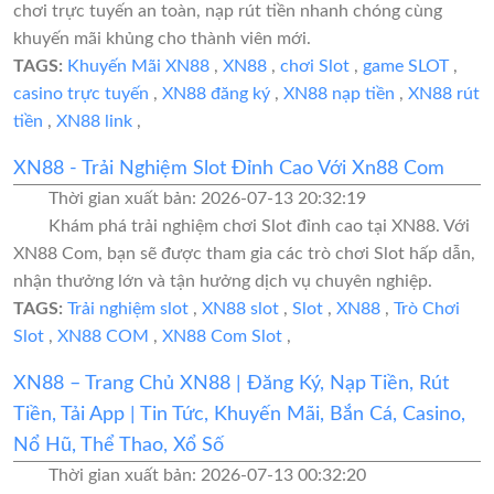
chơi trực tuyến an toàn, nạp rút tiền nhanh chóng cùng
khuyến mãi khủng cho thành viên mới.
TAGS:
Khuyến Mãi XN88
,
XN88
,
chơi Slot
,
game SLOT
,
casino trực tuyến
,
XN88 đăng ký
,
XN88 nạp tiền
,
XN88 rút
tiền
,
XN88 link
,
XN88 - Trải Nghiệm Slot Đỉnh Cao Với Xn88 Com
Thời gian xuất bản: 2026-07-13 20:32:19
Khám phá trải nghiệm chơi Slot đỉnh cao tại XN88. Với
XN88 Com, bạn sẽ được tham gia các trò chơi Slot hấp dẫn,
nhận thưởng lớn và tận hưởng dịch vụ chuyên nghiệp.
TAGS:
Trải nghiệm slot
,
XN88 slot
,
Slot
,
XN88
,
Trò Chơi
Slot
,
XN88 COM
,
XN88 Com Slot
,
XN88 – Trang Chủ XN88 | Đăng Ký, Nạp Tiền, Rút
Tiền, Tải App | Tin Tức, Khuyến Mãi, Bắn Cá, Casino,
Nổ Hũ, Thể Thao, Xổ Số
Thời gian xuất bản: 2026-07-13 00:32:20