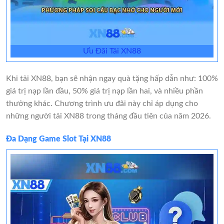
Ưu Đãi Tải XN88
Khi tải XN88, bạn sẽ nhận ngay quà tặng hấp dẫn như: 100%
giá trị nạp lần đầu, 50% giá trị nạp lần hai, và nhiều phần
thưởng khác. Chương trình ưu đãi này chỉ áp dụng cho
những người tải XN88 trong tháng đầu tiên của năm 2026.
Đa Dạng Game Slot Tại XN88