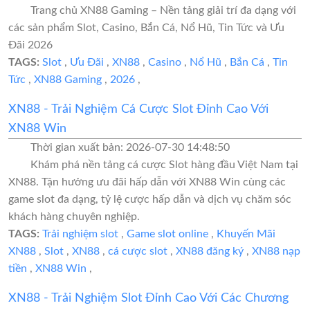
Trang chủ XN88 Gaming – Nền tảng giải trí đa dạng với
các sản phẩm Slot, Casino, Bắn Cá, Nổ Hũ, Tin Tức và Ưu
Đãi 2026
TAGS:
Slot
,
Ưu Đãi
,
XN88
,
Casino
,
Nổ Hũ
,
Bắn Cá
,
Tin
Tức
,
XN88 Gaming
,
2026
,
XN88 - Trải Nghiệm Cá Cược Slot Đỉnh Cao Với
XN88 Win
Thời gian xuất bản: 2026-07-30 14:48:50
Khám phá nền tảng cá cược Slot hàng đầu Việt Nam tại
XN88. Tận hưởng ưu đãi hấp dẫn với XN88 Win cùng các
game slot đa dạng, tỷ lệ cược hấp dẫn và dịch vụ chăm sóc
khách hàng chuyên nghiệp.
TAGS:
Trải nghiệm slot
,
Game slot online
,
Khuyến Mãi
XN88
,
Slot
,
XN88
,
cá cược slot
,
XN88 đăng ký
,
XN88 nạp
tiền
,
XN88 Win
,
XN88 - Trải Nghiệm Slot Đỉnh Cao Với Các Chương