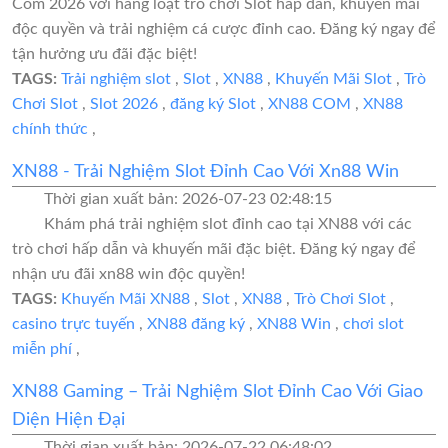
Com 2026 với hàng loạt trò chơi Slot hấp dẫn, khuyến mãi
độc quyền và trải nghiệm cá cược đỉnh cao. Đăng ký ngay để
tận hưởng ưu đãi đặc biệt!
TAGS:
Trải nghiệm slot
,
Slot
,
XN88
,
Khuyến Mãi Slot
,
Trò
Chơi Slot
,
Slot 2026
,
đăng ký Slot
,
XN88 COM
,
XN88
chính thức
,
XN88 - Trải Nghiệm Slot Đỉnh Cao Với Xn88 Win
Thời gian xuất bản: 2026-07-23 02:48:15
Khám phá trải nghiệm slot đỉnh cao tại XN88 với các
trò chơi hấp dẫn và khuyến mãi đặc biệt. Đăng ký ngay để
nhận ưu đãi xn88 win độc quyền!
TAGS:
Khuyến Mãi XN88
,
Slot
,
XN88
,
Trò Chơi Slot
,
casino trực tuyến
,
XN88 đăng ký
,
XN88 Win
,
chơi slot
miễn phí
,
XN88 Gaming – Trải Nghiệm Slot Đỉnh Cao Với Giao
Diện Hiện Đại
Thời gian xuất bản: 2026-07-22 06:48:02