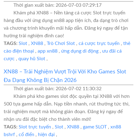
Thời gian xuất bản: 2026-07-03 07:29:17
Khám phá XN88 – Nền tảng cá cược Slot trực tuyến
hàng đầu với ứng dụng xn88 app tiện ích, đa dạng trò chơi
và chương trình khuyến mãi hấp dẫn. Đăng ký ngay để tận
hưởng trải nghiệm đỉnh cao!
TAGS:
Slot
,
XN88
,
Trò Chơi Slot
,
cá cược trực tuyến
,
thẻ
cào điện thoại
,
app xn88
,
ứng dụng di động
,
ưu đãi cá
cược
,
quay hũ Slot
,
XN88 – Trải Nghiệm Vượt Trội Với Kho Games Slot
Đa Dạng Không Bị Chặn 2026
Thời gian xuất bản: 2026-07-02 11:30:32
Khám phá kho games slot độc quyền tại XN88 với hơn
500 tựa game hấp dẫn. Nạp tiền nhanh, rút thưởng tức thì,
trải nghiệm mượt mà không gián đoạn. Đăng ký ngay để
nhận ưu đãi đặc biệt cho thành viên mới!
TAGS:
Slot trực tuyến
,
Slot
,
XN88
,
game SLOT
,
xn88
bshrf
,
cổ điển
,
hiện đại
,