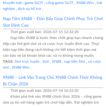
khuyến mãi
,
game SLOT
,
cổng game SLOT
,
XN88 Win
,
trải
nghiệm
,
dịch vụ hỗ trợ
,
Nạp Tiền XN88 – Đòn Bẩy Giúp Chinh Phục Trò Chơi
Slot Đỉnh Cao
Thời gian xuất bản: 2026-07-15 12:32:20
Nạp tiền XN88 là bước then chốt giúp bạn nhanh chóng
tiếp cận thế giới slot và cá cược trực tuyến đỉnh cao. Thực
hiện nạp tiền đúng cách không chỉ tiết kiệm thời gian mà
còn bảo vệ tài khoản khỏi các rủi ro không mong muốn.
TAGS:
Slot trực tuyến
,
Slot
,
XN88
,
nạp tiền Slot
,
cá cược
slot
,
XN88 Win
,
XN88 – Link Vào Trang Chủ XN88 Chính Thức Không
Bị Chặn 2026
Thời gian xuất bản: 2026-07-14 16:32:20
Khám phá link vào XN88 chính thức 2026 – cổng game
slot uy tín với hàng ngàn trò chơi hấp dẫn. Trải nghiệm trò