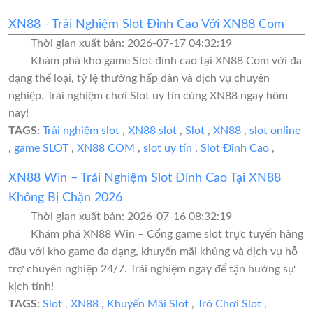
XN88 - Trải Nghiệm Slot Đỉnh Cao Với XN88 Com
Thời gian xuất bản: 2026-07-17 04:32:19
Khám phá kho game Slot đỉnh cao tại XN88 Com với đa
dạng thể loại, tỷ lệ thưởng hấp dẫn và dịch vụ chuyên
nghiệp. Trải nghiệm chơi Slot uy tín cùng XN88 ngay hôm
nay!
TAGS:
Trải nghiệm slot
,
XN88 slot
,
Slot
,
XN88
,
slot online
,
game SLOT
,
XN88 COM
,
slot uy tín
,
Slot Đỉnh Cao
,
XN88 Win – Trải Nghiệm Slot Đỉnh Cao Tại XN88
Không Bị Chặn 2026
Thời gian xuất bản: 2026-07-16 08:32:19
Khám phá XN88 Win – Cổng game slot trực tuyến hàng
đầu với kho game đa dạng, khuyến mãi khủng và dịch vụ hỗ
trợ chuyên nghiệp 24/7. Trải nghiệm ngay để tận hưởng sự
kịch tính!
TAGS:
Slot
,
XN88
,
Khuyến Mãi Slot
,
Trò Chơi Slot
,