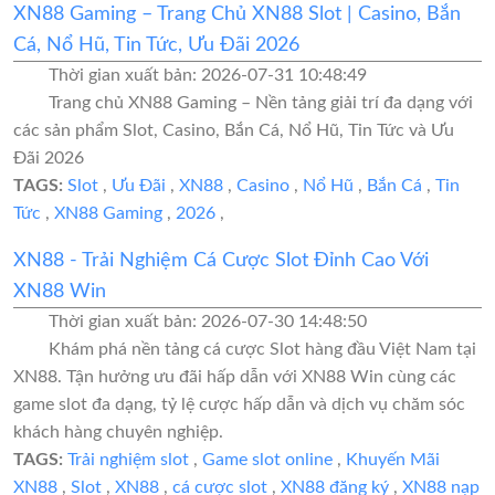
XN88 Gaming – Trang Chủ XN88 Slot | Casino, Bắn
Cá, Nổ Hũ, Tin Tức, Ưu Đãi 2026
Thời gian xuất bản: 2026-07-31 10:48:49
Trang chủ XN88 Gaming – Nền tảng giải trí đa dạng với
các sản phẩm Slot, Casino, Bắn Cá, Nổ Hũ, Tin Tức và Ưu
Đãi 2026
TAGS:
Slot
,
Ưu Đãi
,
XN88
,
Casino
,
Nổ Hũ
,
Bắn Cá
,
Tin
Tức
,
XN88 Gaming
,
2026
,
XN88 - Trải Nghiệm Cá Cược Slot Đỉnh Cao Với
XN88 Win
Thời gian xuất bản: 2026-07-30 14:48:50
Khám phá nền tảng cá cược Slot hàng đầu Việt Nam tại
XN88. Tận hưởng ưu đãi hấp dẫn với XN88 Win cùng các
game slot đa dạng, tỷ lệ cược hấp dẫn và dịch vụ chăm sóc
khách hàng chuyên nghiệp.
TAGS:
Trải nghiệm slot
,
Game slot online
,
Khuyến Mãi
XN88
,
Slot
,
XN88
,
cá cược slot
,
XN88 đăng ký
,
XN88 nạp