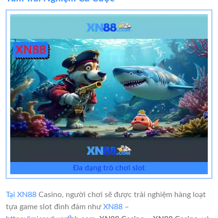
Đa dạng trò chơi slot
Tại XN88
Casino, người chơi sẽ được trải nghiệm hàng loạt
tựa game slot đình đám như
XN88
–