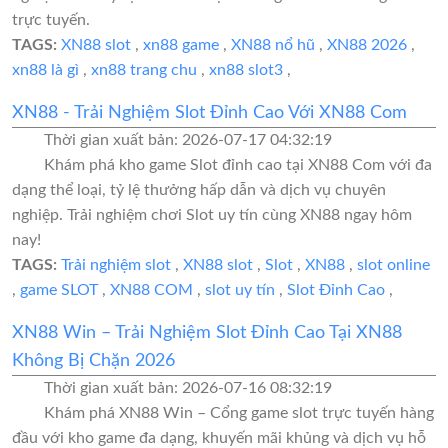
trực tuyến.
TAGS:
XN88 slot
,
xn88 game
,
XN88 nổ hũ
,
XN88 2026
,
xn88 là gì
,
xn88 trang chu
,
xn88 slot3
,
XN88 - Trải Nghiệm Slot Đỉnh Cao Với XN88 Com
Thời gian xuất bản: 2026-07-17 04:32:19
Khám phá kho game Slot đỉnh cao tại XN88 Com với đa
dạng thể loại, tỷ lệ thưởng hấp dẫn và dịch vụ chuyên
nghiệp. Trải nghiệm chơi Slot uy tín cùng XN88 ngay hôm
nay!
TAGS:
Trải nghiệm slot
,
XN88 slot
,
Slot
,
XN88
,
slot online
,
game SLOT
,
XN88 COM
,
slot uy tín
,
Slot Đỉnh Cao
,
XN88 Win – Trải Nghiệm Slot Đỉnh Cao Tại XN88
Không Bị Chặn 2026
Thời gian xuất bản: 2026-07-16 08:32:19
Khám phá XN88 Win – Cổng game slot trực tuyến hàng
đầu với kho game đa dạng, khuyến mãi khủng và dịch vụ hỗ