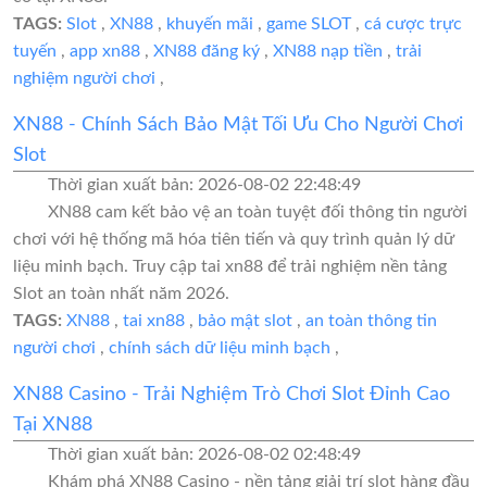
TAGS:
Slot
,
XN88
,
khuyến mãi
,
game SLOT
,
cá cược trực
tuyến
,
app xn88
,
XN88 đăng ký
,
XN88 nạp tiền
,
trải
nghiệm người chơi
,
XN88 - Chính Sách Bảo Mật Tối Ưu Cho Người Chơi
Slot
Thời gian xuất bản: 2026-08-02 22:48:49
XN88 cam kết bảo vệ an toàn tuyệt đối thông tin người
chơi với hệ thống mã hóa tiên tiến và quy trình quản lý dữ
liệu minh bạch. Truy cập tai xn88 để trải nghiệm nền tảng
Slot an toàn nhất năm 2026.
TAGS:
XN88
,
tai xn88
,
bảo mật slot
,
an toàn thông tin
người chơi
,
chính sách dữ liệu minh bạch
,
XN88 Casino - Trải Nghiệm Trò Chơi Slot Đỉnh Cao
Tại XN88
Thời gian xuất bản: 2026-08-02 02:48:49
Khám phá XN88 Casino - nền tảng giải trí slot hàng đầu