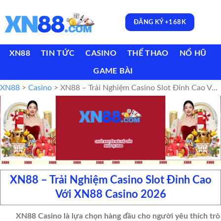
ĐĂNG KÝ +168K
XN88
TIN TỨC
CASINO
THỂ THAO
NỔ HŨ
GAME BÀI
XN88
>
Casino
>
XN88 – Trải Nghiệm Casino Slot Đỉnh Cao Với XN88 Casino 2026
XN88 – Trải Nghiệm Casino Slot Đỉnh Cao
Với XN88 Casino 2026
XN88 Casino là lựa chọn hàng đầu cho người yêu thích trò