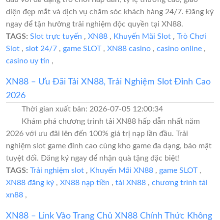
diện đẹp mắt và dịch vụ chăm sóc khách hàng 24/7. Đăng ký
ngay để tận hưởng trải nghiệm độc quyền tại XN88.
TAGS:
Slot trực tuyến
,
XN88
,
Khuyến Mãi Slot
,
Trò Chơi
Slot
,
slot 24/7
,
game SLOT
,
XN88 casino
,
casino online
,
casino uy tín
,
XN88 – Ưu Đãi Tải XN88, Trải Nghiệm Slot Đỉnh Cao
2026
Thời gian xuất bản: 2026-07-05 12:00:34
Khám phá chương trình tải XN88 hấp dẫn nhất năm
2026 với ưu đãi lên đến 100% giá trị nạp lần đầu. Trải
nghiệm slot game đỉnh cao cùng kho game đa dạng, bảo mật
tuyệt đối. Đăng ký ngay để nhận quà tặng đặc biệt!
TAGS:
Trải nghiệm slot
,
Khuyến Mãi XN88
,
game SLOT
,
XN88 đăng ký
,
XN88 nạp tiền
,
tải XN88
,
chương trình tải
xn88
,
XN88 – Link Vào Trang Chủ XN88 Chính Thức Không