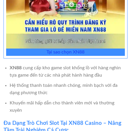
Tại sao chọn XN88
XN88
cung cấp kho game slot khổng lồ với hàng nghìn
tựa game đến từ các nhà phát hành hàng đầu
Hệ thống thanh toán nhanh chóng, minh bạch với đa
dạng phương thức
Khuyến mãi hấp dẫn cho thành viên mới và thường
xuyên
Đa Dạng Trò Chơi Slot Tại XN88 Casino – Nâng
Tầm Trải Nghiệm Cá Cược