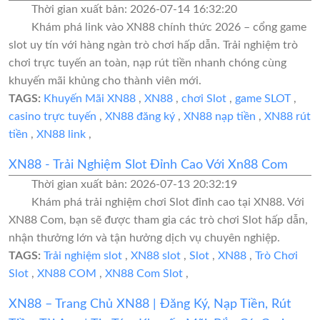
Thời gian xuất bản: 2026-07-14 16:32:20
Khám phá link vào XN88 chính thức 2026 – cổng game
slot uy tín với hàng ngàn trò chơi hấp dẫn. Trải nghiệm trò
chơi trực tuyến an toàn, nạp rút tiền nhanh chóng cùng
khuyến mãi khủng cho thành viên mới.
TAGS:
Khuyến Mãi XN88
,
XN88
,
chơi Slot
,
game SLOT
,
casino trực tuyến
,
XN88 đăng ký
,
XN88 nạp tiền
,
XN88 rút
tiền
,
XN88 link
,
XN88 - Trải Nghiệm Slot Đỉnh Cao Với Xn88 Com
Thời gian xuất bản: 2026-07-13 20:32:19
Khám phá trải nghiệm chơi Slot đỉnh cao tại XN88. Với
XN88 Com, bạn sẽ được tham gia các trò chơi Slot hấp dẫn,
nhận thưởng lớn và tận hưởng dịch vụ chuyên nghiệp.
TAGS:
Trải nghiệm slot
,
XN88 slot
,
Slot
,
XN88
,
Trò Chơi
Slot
,
XN88 COM
,
XN88 Com Slot
,
XN88 – Trang Chủ XN88 | Đăng Ký, Nạp Tiền, Rút