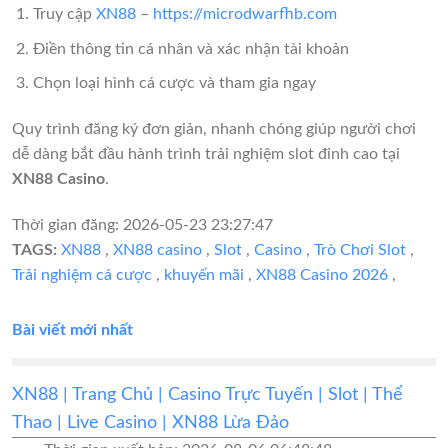
Truy cập
XN88
–
https://microdwarfhb.com
Điền thông tin cá nhân và xác nhận tài khoản
Chọn loại hình cá cược và tham gia ngay
Quy trình đăng ký đơn giản, nhanh chóng giúp người chơi
dễ dàng bắt đầu hành trình trải nghiệm slot đỉnh cao tại
XN88 Casino
.
Thời gian đăng: 2026-05-23 23:27:47
TAGS:
XN88
,
XN88 casino
,
Slot
,
Casino
,
Trò Chơi Slot
,
Trải nghiệm cá cược
,
khuyến mãi
,
XN88 Casino 2026
,
Bài viết mới nhất
XN88 | Trang Chủ | Casino Trực Tuyến | Slot | Thể
Thao | Live Casino | XN88 Lừa Đảo