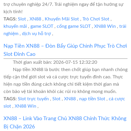
trợ chuyên nghiệp 24/7. Trải nghiệm ngay để tận hưởng sự
kịch tính!
TAGS:
Slot
,
XN88
,
Khuyến Mãi Slot
,
Trò Chơi Slot
,
khuyến mãi
,
game SLOT
,
cổng game SLOT
,
XN88 Win
,
trải
nghiệm
,
dịch vụ hỗ trợ
,
Nạp Tiền XN88 – Đòn Bẩy Giúp Chinh Phục Trò Chơi
Slot Đỉnh Cao
Thời gian xuất bản: 2026-07-15 12:32:20
Nạp tiền XN88 là bước then chốt giúp bạn nhanh chóng
tiếp cận thế giới slot và cá cược trực tuyến đỉnh cao. Thực
hiện nạp tiền đúng cách không chỉ tiết kiệm thời gian mà
còn bảo vệ tài khoản khỏi các rủi ro không mong muốn.
TAGS:
Slot trực tuyến
,
Slot
,
XN88
,
nạp tiền Slot
,
cá cược
slot
,
XN88 Win
,
XN88 – Link Vào Trang Chủ XN88 Chính Thức Không
Bị Chặn 2026