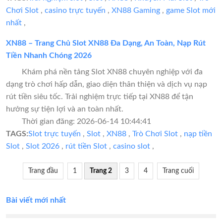
Chơi Slot
,
casino trực tuyến
,
XN88 Gaming
,
game Slot mới
nhất
,
XN88 – Trang Chủ Slot XN88 Đa Dạng, An Toàn, Nạp Rút
Tiền Nhanh Chóng 2026
Khám phá nền tảng Slot XN88 chuyên nghiệp với đa
dạng trò chơi hấp dẫn, giao diện thân thiện và dịch vụ nạp
rút tiền siêu tốc. Trải nghiệm trực tiếp tại XN88 để tận
hưởng sự tiện lợi và an toàn nhất.
Thời gian đăng: 2026-06-14 10:44:41
TAGS:
Slot trực tuyến
,
Slot
,
XN88
,
Trò Chơi Slot
,
nạp tiền
Slot
,
Slot 2026
,
rút tiền Slot
,
casino slot
,
Trang đầu
1
Trang 2
3
4
Trang cuối
Bài viết mới nhất