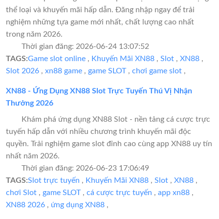
thể loại và khuyến mãi hấp dẫn. Đăng nhập ngay để trải
nghiệm những tựa game mới nhất, chất lượng cao nhất
trong năm 2026.
Thời gian đăng: 2026-06-24 13:07:52
TAGS:
Game slot online
,
Khuyến Mãi XN88
,
Slot
,
XN88
,
Slot 2026
,
xn88 game
,
game SLOT
,
chơi game slot
,
XN88 - Ứng Dụng XN88 Slot Trực Tuyến Thú Vị Nhận
Thưởng 2026
Khám phá ứng dụng XN88 Slot - nền tảng cá cược trực
tuyến hấp dẫn với nhiều chương trình khuyến mãi độc
quyền. Trải nghiệm game slot đỉnh cao cùng app XN88 uy tín
nhất năm 2026.
Thời gian đăng: 2026-06-23 17:06:49
TAGS:
Slot trực tuyến
,
Khuyến Mãi XN88
,
Slot
,
XN88
,
chơi Slot
,
game SLOT
,
cá cược trực tuyến
,
app xn88
,
XN88 2026
,
ứng dụng XN88
,