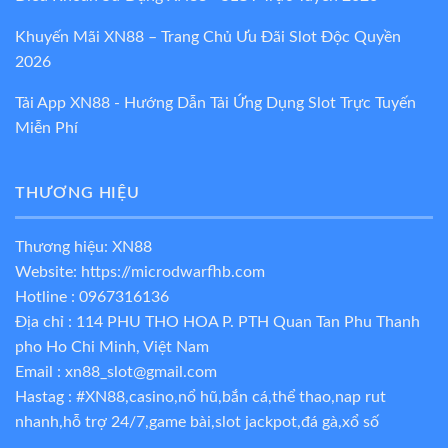
Khuyến Mãi XN88 – Trang Chủ Ưu Đãi Slot Độc Quyền
2026
Tải App XN88 - Hướng Dẫn Tải Ứng Dụng Slot Trực Tuyến
Miễn Phí
THƯƠNG HIỆU
Thương hiệu: XN88
Website:
https://microdwarfhb.com
Hotline : 0967316136
Địa chỉ : 114 PHU THO HOA P. PTH Quan Tan Phu Thanh
pho Ho Chi Minh, Việt Nam
Email :
xn88_slot@gmail.com
Hastag : #XN88,casino,nổ hũ,bắn cá,thể thao,nap rut
nhanh,hỗ trợ 24/7,game bài,slot jackpot,đá gà,xổ số