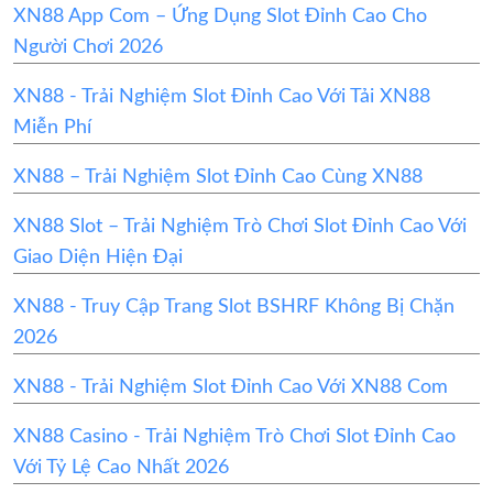
XN88 App Com – Ứng Dụng Slot Đỉnh Cao Cho
Người Chơi 2026
XN88 - Trải Nghiệm Slot Đỉnh Cao Với Tải XN88
Miễn Phí
XN88 – Trải Nghiệm Slot Đỉnh Cao Cùng XN88
XN88 Slot – Trải Nghiệm Trò Chơi Slot Đỉnh Cao Với
Giao Diện Hiện Đại
XN88 - Truy Cập Trang Slot BSHRF Không Bị Chặn
2026
XN88 - Trải Nghiệm Slot Đỉnh Cao Với XN88 Com
XN88 Casino - Trải Nghiệm Trò Chơi Slot Đỉnh Cao
Với Tỷ Lệ Cao Nhất 2026