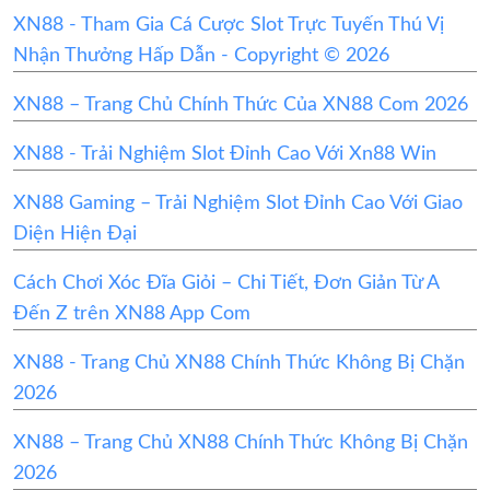
XN88 - Tham Gia Cá Cược Slot Trực Tuyến Thú Vị
Nhận Thưởng Hấp Dẫn - Copyright © 2026
XN88 – Trang Chủ Chính Thức Của XN88 Com 2026
XN88 - Trải Nghiệm Slot Đỉnh Cao Với Xn88 Win
XN88 Gaming – Trải Nghiệm Slot Đỉnh Cao Với Giao
Diện Hiện Đại
Cách Chơi Xóc Đĩa Giỏi – Chi Tiết, Đơn Giản Từ A
Đến Z trên XN88 App Com
XN88 - Trang Chủ XN88 Chính Thức Không Bị Chặn
2026
XN88 – Trang Chủ XN88 Chính Thức Không Bị Chặn
2026