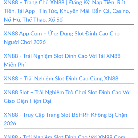
XN88 – Trang Chủ XN88 | Đăng Ký, Nạp Tiền, Rút
Tiền, Tải App | Tin Tức, Khuyến Mãi, Bắn Cá, Casino,
Nổ Hũ, Thể Thao, Xổ Số
XN88 App Com – Ứng Dụng Slot Đỉnh Cao Cho
Người Chơi 2026
XN88 - Trải Nghiệm Slot Đỉnh Cao Với Tải XN88
Miễn Phí
XN88 – Trải Nghiệm Slot Đỉnh Cao Cùng XN88
XN88 Slot – Trải Nghiệm Trò Chơi Slot Đỉnh Cao Với
Giao Diện Hiện Đại
XN88 - Truy Cập Trang Slot BSHRF Không Bị Chặn
2026
XN88 - Trải Nghiệm Slot Đỉnh Cao Với XN88 Com