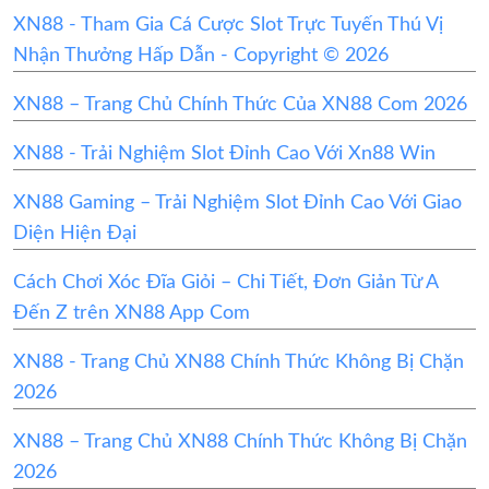
XN88 - Tham Gia Cá Cược Slot Trực Tuyến Thú Vị
Nhận Thưởng Hấp Dẫn - Copyright © 2026
XN88 – Trang Chủ Chính Thức Của XN88 Com 2026
XN88 - Trải Nghiệm Slot Đỉnh Cao Với Xn88 Win
XN88 Gaming – Trải Nghiệm Slot Đỉnh Cao Với Giao
Diện Hiện Đại
Cách Chơi Xóc Đĩa Giỏi – Chi Tiết, Đơn Giản Từ A
Đến Z trên XN88 App Com
XN88 - Trang Chủ XN88 Chính Thức Không Bị Chặn
2026
XN88 – Trang Chủ XN88 Chính Thức Không Bị Chặn
2026