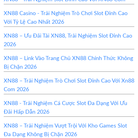
XN88 Casino - Trải Nghiệm Trò Chơi Slot Đỉnh Cao
Với Tỷ Lệ Cao Nhất 2026
XN88 – Ưu Đãi Tải XN88, Trải Nghiệm Slot Đỉnh Cao
2026
XN88 – Link Vào Trang Chủ XN88 Chính Thức Không
Bị Chặn 2026
XN88 – Trải Nghiệm Trò Chơi Slot Đỉnh Cao Với Xn88
Com 2026
XN88 - Trải Nghiệm Cá Cược Slot Đa Dạng Với Ưu
Đãi Hấp Dẫn 2026
XN88 – Trải Nghiệm Vượt Trội Với Kho Games Slot
Đa Dạng Không Bị Chặn 2026