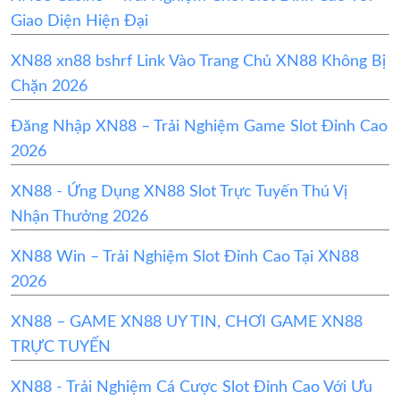
Giao Diện Hiện Đại
XN88 xn88 bshrf Link Vào Trang Chủ XN88 Không Bị
Chặn 2026
Đăng Nhập XN88 – Trải Nghiệm Game Slot Đỉnh Cao
2026
XN88 - Ứng Dụng XN88 Slot Trực Tuyến Thú Vị
Nhận Thưởng 2026
XN88 Win – Trải Nghiệm Slot Đỉnh Cao Tại XN88
2026
XN88 – GAME XN88 UY TIN, CHƠI GAME XN88
TRỰC TUYẾN
XN88 - Trải Nghiệm Cá Cược Slot Đỉnh Cao Với Ưu