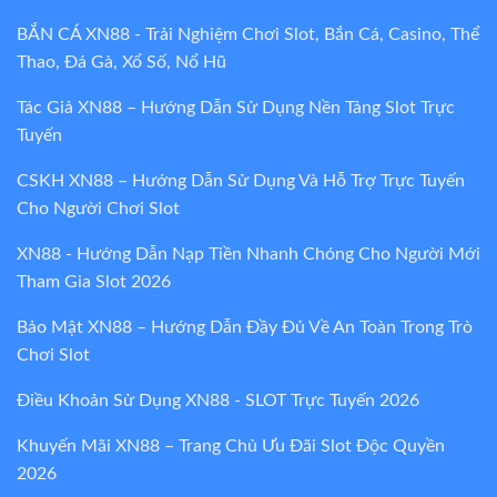
BẮN CÁ XN88 - Trải Nghiệm Chơi Slot, Bắn Cá, Casino, Thể
Thao, Đá Gà, Xổ Số, Nổ Hũ
Tác Giả XN88 – Hướng Dẫn Sử Dụng Nền Tảng Slot Trực
Tuyến
CSKH XN88 – Hướng Dẫn Sử Dụng Và Hỗ Trợ Trực Tuyến
Cho Người Chơi Slot
XN88 - Hướng Dẫn Nạp Tiền Nhanh Chóng Cho Người Mới
Tham Gia Slot 2026
Bảo Mật XN88 – Hướng Dẫn Đầy Đủ Về An Toàn Trong Trò
Chơi Slot
Điều Khoản Sử Dụng XN88 - SLOT Trực Tuyến 2026
Khuyến Mãi XN88 – Trang Chủ Ưu Đãi Slot Độc Quyền
2026