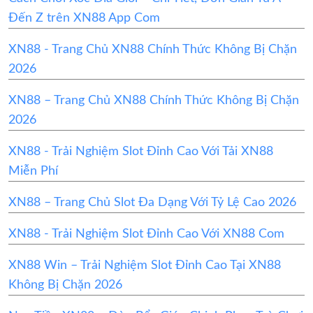
Đến Z trên XN88 App Com
XN88 - Trang Chủ XN88 Chính Thức Không Bị Chặn
2026
XN88 – Trang Chủ XN88 Chính Thức Không Bị Chặn
2026
XN88 - Trải Nghiệm Slot Đỉnh Cao Với Tải XN88
Miễn Phí
XN88 – Trang Chủ Slot Đa Dạng Với Tỷ Lệ Cao 2026
XN88 - Trải Nghiệm Slot Đỉnh Cao Với XN88 Com
XN88 Win – Trải Nghiệm Slot Đỉnh Cao Tại XN88
Không Bị Chặn 2026