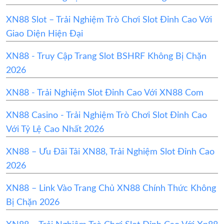
XN88 Slot – Trải Nghiệm Trò Chơi Slot Đỉnh Cao Với
Giao Diện Hiện Đại
XN88 - Truy Cập Trang Slot BSHRF Không Bị Chặn
2026
XN88 - Trải Nghiệm Slot Đỉnh Cao Với XN88 Com
XN88 Casino - Trải Nghiệm Trò Chơi Slot Đỉnh Cao
Với Tỷ Lệ Cao Nhất 2026
XN88 – Ưu Đãi Tải XN88, Trải Nghiệm Slot Đỉnh Cao
2026
XN88 – Link Vào Trang Chủ XN88 Chính Thức Không
Bị Chặn 2026