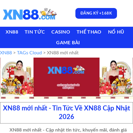
ĐĂNG KÝ +168K
XN88
TIN TỨC
CASINO
THỂ THAO
NỔ HŨ
GAME BÀI
XN88
>
TAGs Cloud
>
XN88 mới nhất
XN88 mới nhất - Tin Tức Về XN88 Cập Nhật
2026
XN88 mới nhất - Cập nhật tin tức, khuyến mãi, đánh giá