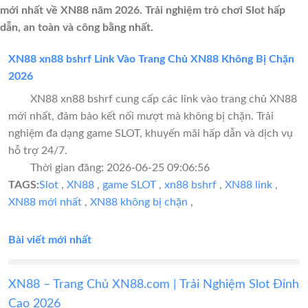
mới nhất về XN88 năm 2026. Trải nghiệm trò chơi Slot hấp
dẫn, an toàn và công bằng nhất.
XN88 xn88 bshrf Link Vào Trang Chủ XN88 Không Bị Chặn
2026
XN88 xn88 bshrf cung cấp các link vào trang chủ XN88
mới nhất, đảm bảo kết nối mượt mà không bị chặn. Trải
nghiệm đa dạng game SLOT, khuyến mãi hấp dẫn và dịch vụ
hỗ trợ 24/7.
Thời gian đăng: 2026-06-25 09:06:56
TAGS:
Slot
,
XN88
,
game SLOT
,
xn88 bshrf
,
XN88 link
,
XN88 mới nhất
,
XN88 không bị chặn
,
Bài viết mới nhất
XN88 – Trang Chủ XN88.com | Trải Nghiệm Slot Đỉnh
Cao 2026