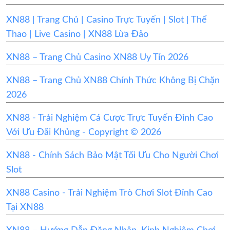
XN88 | Trang Chủ | Casino Trực Tuyến | Slot | Thể
Thao | Live Casino | XN88 Lừa Đảo
XN88 – Trang Chủ Casino XN88 Uy Tín 2026
XN88 – Trang Chủ XN88 Chính Thức Không Bị Chặn
2026
XN88 - Trải Nghiệm Cá Cược Trực Tuyến Đỉnh Cao
Với Ưu Đãi Khủng - Copyright © 2026
XN88 - Chính Sách Bảo Mật Tối Ưu Cho Người Chơi
Slot
XN88 Casino - Trải Nghiệm Trò Chơi Slot Đỉnh Cao
Tại XN88