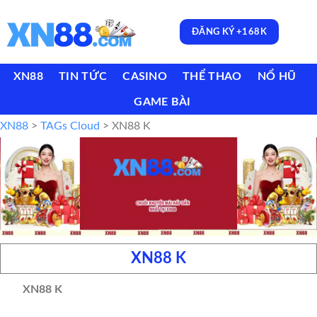
ĐĂNG KÝ +168K
XN88
TIN TỨC
CASINO
THỂ THAO
NỔ HŨ
GAME BÀI
XN88
>
TAGs Cloud
>
XN88 K
XN88 K
XN88 K