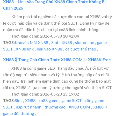
XN88 – Link Vào Trang Chủ XN88 Chính Thức Không Bị
Chặn 2026
Khám phá trải nghiệm cá cược đỉnh cao tại XN88 với tỷ
lệ cược hấp dẫn và đa dạng thể loại SLOT. Đăng ký ngay để
nhận ưu đãi đặc biệt chỉ có tại xn88 link chính thống.
Thời gian đăng: 2026-05-30 10:42:04
TAGS:
Khuyến Mãi XN88
,
Slot
,
XN88
,
slot online
,
game
SLOT
,
XN88 link
,
link vào XN88
,
cá cược thể thao
,
XN88 🎖️ Trang Chủ Chính Thức XN88 COM | +XN88K Free
XN88 là cổng game SLOT hàng đầu châu Á, nổi bật với
tốc độ nạp rút siêu nhanh và tỷ lệ trả thưởng hấp dẫn nhất
hiện nay. Trải nghiệm game đỉnh cao cùng hệ thống bảo mật
tối ưu, XN88 là lựa chọn lý tưởng cho người yêu thích SLOT.
Thời gian đăng: 2026-05-23 23:19:02
TAGS:
Slot
,
XN88
,
xn88 game
,
game SLOT
,
cổng game
SLOT
,
nạp rút nhanh
,
thưởng cao
,
XN88 COM
,
XN88 K
,
game đổi thưởng
,