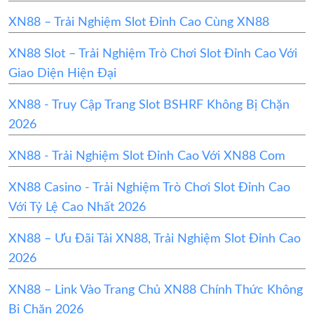
XN88 – Trải Nghiệm Slot Đỉnh Cao Cùng XN88
XN88 Slot – Trải Nghiệm Trò Chơi Slot Đỉnh Cao Với
Giao Diện Hiện Đại
XN88 - Truy Cập Trang Slot BSHRF Không Bị Chặn
2026
XN88 - Trải Nghiệm Slot Đỉnh Cao Với XN88 Com
XN88 Casino - Trải Nghiệm Trò Chơi Slot Đỉnh Cao
Với Tỷ Lệ Cao Nhất 2026
XN88 – Ưu Đãi Tải XN88, Trải Nghiệm Slot Đỉnh Cao
2026
XN88 – Link Vào Trang Chủ XN88 Chính Thức Không
Bị Chặn 2026