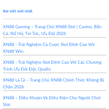
Bài viết mới nhất
XN88 Gaming – Trang Chủ XN88 Slot | Casino, Bắn
Cá, Nổ Hũ, Tin Tức, Ưu Đãi 2026
XN88 - Trải Nghiệm Cá Cược Slot Đỉnh Cao Với
XN88 Win
XN88 - Trải Nghiệm Slot Đỉnh Cao Với Các Chương
Trình Ưu Đãi Độc Quyền
XN88 Là Gì – Trang Chủ XN88 Chính Thức Không Bị
Chặn 2026
XN88 – Điều Khoản Và Điều Kiện Cho Người Chơi
Slot