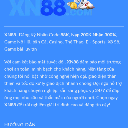
XN88
- Đăng Ký Nhận Code
88K
,
Nạp 200K Nhận 300%
,
Game Nổ Hũ, bắn Cá, Casino, Thể Thao, E - Sports, Xổ Số,
Game bài uy tín
Với cam kết bảo mật tuyệt đối,
XN88
đảm bảo môi trường
chơi an toàn, minh bạch cho khách hàng. Nền tảng của
chúng tôi nổi bật nhờ công nghệ hiện đại, giao diện thân
thiện và tốc độ xử lý giao dịch nhanh chóng.
Đội ngũ hỗ trợ
khách hàng chuyên nghiệp, sẵn sàng phục vụ
24/7
để đáp
ứng mọi nhu cầu và thắc mắc của người chơi. Chọn ngay
XN88
để trải nghiệm giải trí đỉnh cao và đáng tin cậy!
HƯỚNG DẪN