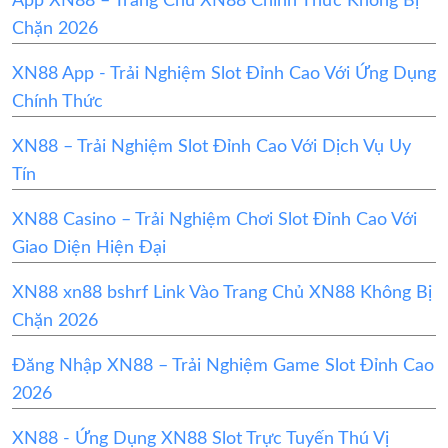
App XN88 – Trang Chủ XN88 Chính Thức Không Bị
Chặn 2026
XN88 App - Trải Nghiệm Slot Đỉnh Cao Với Ứng Dụng
Chính Thức
XN88 – Trải Nghiệm Slot Đỉnh Cao Với Dịch Vụ Uy
Tín
XN88 Casino – Trải Nghiệm Chơi Slot Đỉnh Cao Với
Giao Diện Hiện Đại
XN88 xn88 bshrf Link Vào Trang Chủ XN88 Không Bị
Chặn 2026
Đăng Nhập XN88 – Trải Nghiệm Game Slot Đỉnh Cao
2026
XN88 - Ứng Dụng XN88 Slot Trực Tuyến Thú Vị