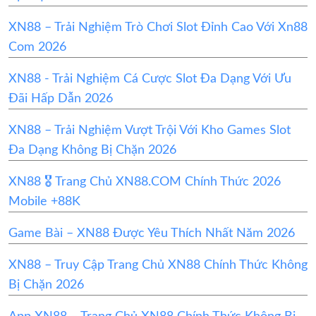
XN88 – Trải Nghiệm Trò Chơi Slot Đỉnh Cao Với Xn88
Com 2026
XN88 - Trải Nghiệm Cá Cược Slot Đa Dạng Với Ưu
Đãi Hấp Dẫn 2026
XN88 – Trải Nghiệm Vượt Trội Với Kho Games Slot
Đa Dạng Không Bị Chặn 2026
XN88 🎖️ Trang Chủ XN88.COM Chính Thức 2026
Mobile +88K
Game Bài – XN88 Được Yêu Thích Nhất Năm 2026
XN88 – Truy Cập Trang Chủ XN88 Chính Thức Không
Bị Chặn 2026