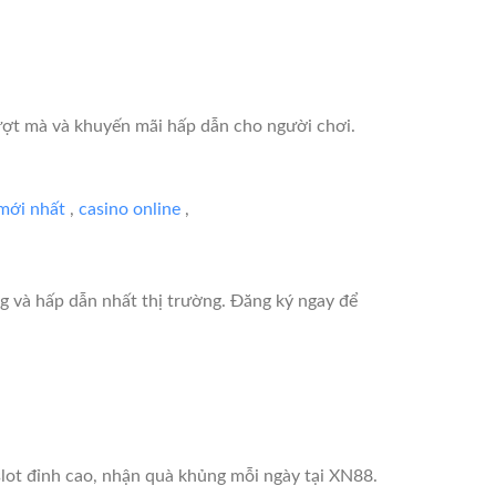
ượt mà và khuyến mãi hấp dẫn cho người chơi.
mới nhất
,
casino online
,
g và hấp dẫn nhất thị trường. Đăng ký ngay để
ot đỉnh cao, nhận quà khủng mỗi ngày tại XN88.