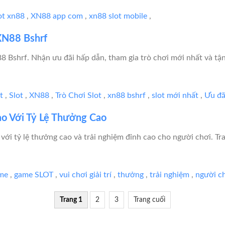
ot xn88
,
XN88 app com
,
xn88 slot mobile
,
XN88 Bshrf
8 Bshrf. Nhận ưu đãi hấp dẫn, tham gia trò chơi mới nhất và tậ
t
,
Slot
,
XN88
,
Trò Chơi Slot
,
xn88 bshrf
,
slot mới nhất
,
Ưu đã
o Với Tỷ Lệ Thưởng Cao
 với tỷ lệ thưởng cao và trải nghiệm đỉnh cao cho người chơi. 
me
,
game SLOT
,
vui chơi giải trí
,
thưởng
,
trải nghiệm
,
người c
Trang 1
2
3
Trang cuối