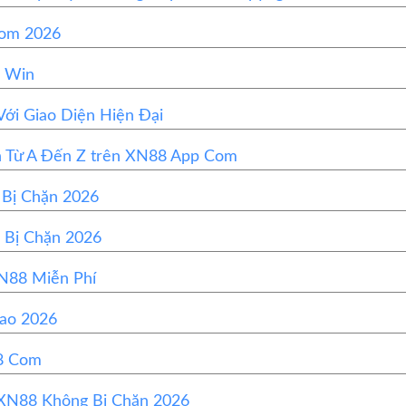
Com 2026
8 Win
Với Giao Diện Hiện Đại
ản Từ A Đến Z trên XN88 App Com
 Bị Chặn 2026
 Bị Chặn 2026
XN88 Miễn Phí
Cao 2026
88 Com
 XN88 Không Bị Chặn 2026