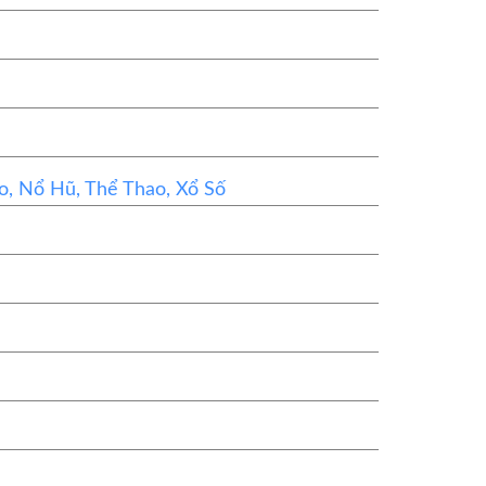
no, Nổ Hũ, Thể Thao, Xổ Số