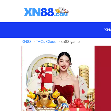
XN
XN88
>
TAGs Cloud
>
xn88 game