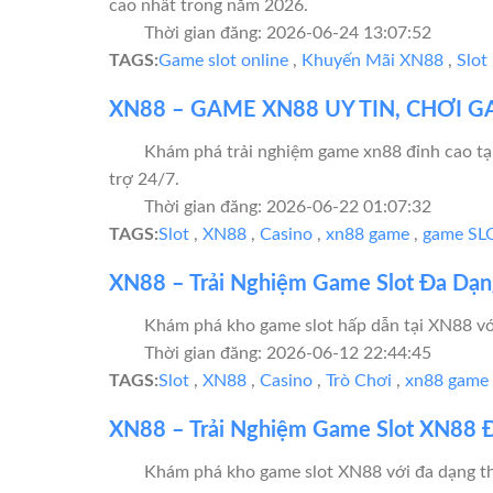
cao nhất trong năm 2026.
Thời gian đăng: 2026-06-24 13:07:52
TAGS:
Game slot online
,
Khuyến Mãi XN88
,
Slot
XN88 – GAME XN88 UY TIN, CHƠI 
Khám phá trải nghiệm game xn88 đỉnh cao tại 
trợ 24/7.
Thời gian đăng: 2026-06-22 01:07:32
TAGS:
Slot
,
XN88
,
Casino
,
xn88 game
,
game SL
XN88 – Trải Nghiệm Game Slot Đa Dạn
Khám phá kho game slot hấp dẫn tại XN88 với 
Thời gian đăng: 2026-06-12 22:44:45
TAGS:
Slot
,
XN88
,
Casino
,
Trò Chơi
,
xn88 game
XN88 – Trải Nghiệm Game Slot XN88
Khám phá kho game slot XN88 với đa dạng thể