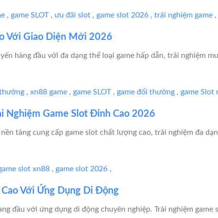
me
,
game SLOT
,
ưu đãi slot
,
game slot 2026
,
trải nghiệm game
,
o Với Giao Diện Mới 2026
yến hàng đầu với đa dạng thể loại game hấp dẫn, trải nghiệm m
 thưởng
,
xn88 game
,
game SLOT
,
game đổi thưởng
,
game Slot 
ải Nghiệm Game Slot Đỉnh Cao 2026
nền tảng cung cấp game slot chất lượng cao, trải nghiệm đa dạn
game slot xn88
,
game slot 2026
,
h Cao Với Ứng Dụng Di Động
 đầu với ứng dụng di động chuyên nghiệp. Trải nghiệm game sl