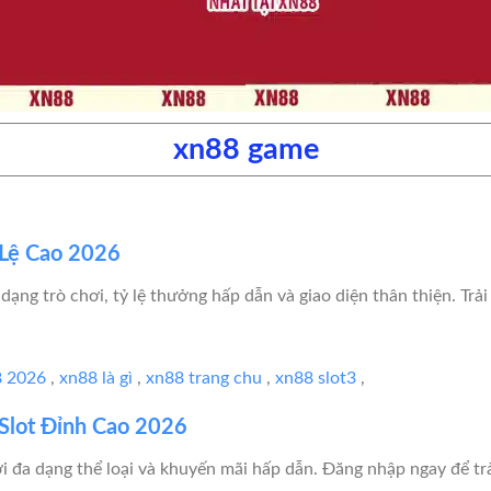
xn88 game
 Lệ Cao 2026
dạng trò chơi, tỷ lệ thưởng hấp dẫn và giao diện thân thiện. Trả
 2026
,
xn88 là gì
,
xn88 trang chu
,
xn88 slot3
,
Slot Đỉnh Cao 2026
 đa dạng thể loại và khuyến mãi hấp dẫn. Đăng nhập ngay để t