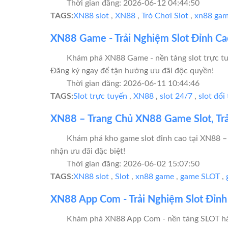
Thời gian đăng: 2026-06-12 04:44:50
TAGS:
XN88 slot
,
XN88
,
Trò Chơi Slot
,
xn88 ga
XN88 Game - Trải Nghiệm Slot Đỉnh Ca
Khám phá XN88 Game - nền tảng slot trực tu
Đăng ký ngay để tận hưởng ưu đãi độc quyền!
Thời gian đăng: 2026-06-11 10:44:46
TAGS:
Slot trực tuyến
,
XN88
,
slot 24/7
,
slot đổi
XN88 – Trang Chủ XN88 Game Slot, Tr
Khám phá kho game slot đỉnh cao tại XN88 – 
nhận ưu đãi đặc biệt!
Thời gian đăng: 2026-06-02 15:07:50
TAGS:
XN88 slot
,
Slot
,
xn88 game
,
game SLOT
,
XN88 App Com - Trải Nghiệm Slot Đỉn
Khám phá XN88 App Com - nền tảng SLOT hàng