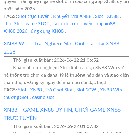
quyền. Trải nghiệm game slot đỉnh cao cùng app XN88 uy tín
nhất năm 2026.
TAGS:
Slot trực tuyến
,
Khuyến Mãi XN88
,
Slot
,
XN88
,
chơi Slot
,
game SLOT
,
cá cược trực tuyến
,
app xn88
,
XN88 2026
,
ứng dụng XN88
,
XN88 Win – Trải Nghiệm Slot Đỉnh Cao Tại XN88
2026
Thời gian xuất bản: 2026-06-22 21:06:52
Khám phá trải nghiệm Slot đỉnh cao tại XN88 Win với
hệ thống trò chơi đa dạng, tỷ lệ thưởng hấp dẫn và giao diện
thân thiện. Đăng ký ngay để nhận ưu đãi đặc biệt!
TAGS:
Slot
,
XN88
,
Trò Chơi Slot
,
Slot 2026
,
XN88 Win
,
thưởng Slot
,
casino slot
,
XN88 – GAME XN88 UY TIN, CHƠI GAME XN88
TRỰC TUYẾN
Thời gian xuất bản: 2026-06-22 01:07:32