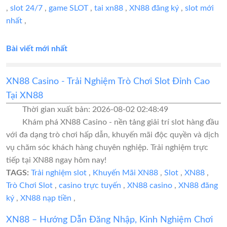
,
slot 24/7
,
game SLOT
,
tai xn88
,
XN88 đăng ký
,
slot mới
nhất
,
Bài viết mới nhất
XN88 Casino - Trải Nghiệm Trò Chơi Slot Đỉnh Cao
Tại XN88
Thời gian xuất bản: 2026-08-02 02:48:49
Khám phá XN88 Casino - nền tảng giải trí slot hàng đầu
với đa dạng trò chơi hấp dẫn, khuyến mãi độc quyền và dịch
vụ chăm sóc khách hàng chuyên nghiệp. Trải nghiệm trực
tiếp tại XN88 ngay hôm nay!
TAGS:
Trải nghiệm slot
,
Khuyến Mãi XN88
,
Slot
,
XN88
,
Trò Chơi Slot
,
casino trực tuyến
,
XN88 casino
,
XN88 đăng
ký
,
XN88 nạp tiền
,
XN88 – Hướng Dẫn Đăng Nhập, Kinh Nghiệm Chơi