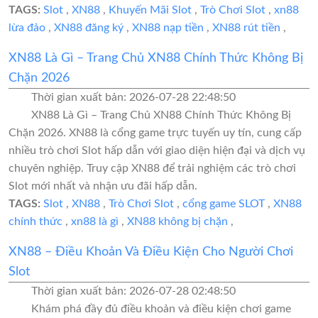
TAGS:
Slot
,
XN88
,
Khuyến Mãi Slot
,
Trò Chơi Slot
,
xn88
lừa đảo
,
XN88 đăng ký
,
XN88 nạp tiền
,
XN88 rút tiền
,
XN88 Là Gì – Trang Chủ XN88 Chính Thức Không Bị
Chặn 2026
Thời gian xuất bản: 2026-07-28 22:48:50
XN88 Là Gì – Trang Chủ XN88 Chính Thức Không Bị
Chặn 2026. XN88 là cổng game trực tuyến uy tín, cung cấp
nhiều trò chơi Slot hấp dẫn với giao diện hiện đại và dịch vụ
chuyên nghiệp. Truy cập XN88 để trải nghiệm các trò chơi
Slot mới nhất và nhận ưu đãi hấp dẫn.
TAGS:
Slot
,
XN88
,
Trò Chơi Slot
,
cổng game SLOT
,
XN88
chính thức
,
xn88 là gì
,
XN88 không bị chặn
,
XN88 – Điều Khoản Và Điều Kiện Cho Người Chơi
Slot
Thời gian xuất bản: 2026-07-28 02:48:50
Khám phá đầy đủ điều khoản và điều kiện chơi game