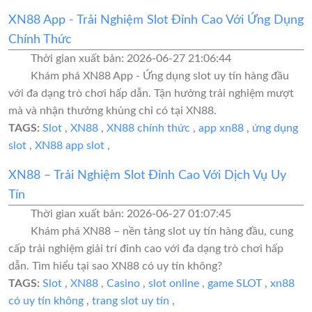
XN88 App - Trải Nghiệm Slot Đỉnh Cao Với Ứng Dụng
Chính Thức
Thời gian xuất bản: 2026-06-27 21:06:44
Khám phá XN88 App - Ứng dụng slot uy tín hàng đầu
với đa dạng trò chơi hấp dẫn. Tận hưởng trải nghiệm mượt
mà và nhận thưởng khủng chỉ có tại XN88.
TAGS:
Slot
,
XN88
,
XN88 chính thức
,
app xn88
,
ứng dụng
slot
,
XN88 app slot
,
XN88 – Trải Nghiệm Slot Đỉnh Cao Với Dịch Vụ Uy
Tín
Thời gian xuất bản: 2026-06-27 01:07:45
Khám phá XN88 – nền tảng slot uy tín hàng đầu, cung
cấp trải nghiệm giải trí đỉnh cao với đa dạng trò chơi hấp
dẫn. Tìm hiểu tại sao XN88 có uy tín không?
TAGS:
Slot
,
XN88
,
Casino
,
slot online
,
game SLOT
,
xn88
có uy tín không
,
trang slot uy tín
,