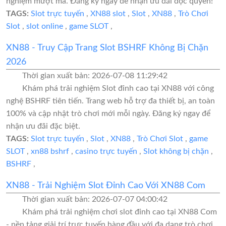
nghiệm mượt mà. Đăng ký ngay để nhận ưu đãi độc quyền!
TAGS:
Slot trực tuyến
,
XN88 slot
,
Slot
,
XN88
,
Trò Chơi
Slot
,
slot online
,
game SLOT
,
XN88 - Truy Cập Trang Slot BSHRF Không Bị Chặn
2026
Thời gian xuất bản: 2026-07-08 11:29:42
Khám phá trải nghiệm Slot đỉnh cao tại XN88 với công
nghệ BSHRF tiên tiến. Trang web hỗ trợ đa thiết bị, an toàn
100% và cập nhật trò chơi mới mỗi ngày. Đăng ký ngay để
nhận ưu đãi đặc biệt.
TAGS:
Slot trực tuyến
,
Slot
,
XN88
,
Trò Chơi Slot
,
game
SLOT
,
xn88 bshrf
,
casino trực tuyến
,
Slot không bị chặn
,
BSHRF
,
XN88 - Trải Nghiệm Slot Đỉnh Cao Với XN88 Com
Thời gian xuất bản: 2026-07-07 04:00:42
Khám phá trải nghiệm chơi slot đỉnh cao tại XN88 Com
- nền tảng giải trí trực tuyến hàng đầu với đa dạng trò chơi