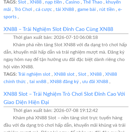
TAGS:
Slot
,
XN88
,
nạp tiền
,
Casino
,
Thể Thao
,
khuyến
mãi
,
Trò Chơi
,
cá cược
,
tải XN88
,
game bài
,
rút tiền
,
e-
sports
,
XN88 – Trải Nghiệm Slot Đỉnh Cao Cùng XN88
Thời gian xuất bản: 2026-07-10 06:08:18
Khám phá nền tảng Slot XN88 với đa dạng trò chơi hấp
dẫn, khuyến mãi hấp dẫn và trải nghiệm mượt mà. Đăng ký
ngay hôm nay để tận hưởng ưu đãi đặc biệt dành riêng cho
hội viên XN88.
TAGS:
Trải nghiệm slot
,
XN88 slot
,
Slot
,
XN88
,
XN88
chính thức
,
tai xn88
,
XN88 đăng ký
,
ưu đãi XN88
,
XN88 Slot – Trải Nghiệm Trò Chơi Slot Đỉnh Cao Với
Giao Diện Hiện Đại
Thời gian xuất bản: 2026-07-08 19:12:42
Khám phá XN88 Slot – nền tảng slot trực tuyến hàng
đầu với đa dạng trò chơi hấp dẫn, khuyến mãi khủng và trải