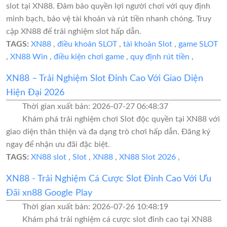
slot tại XN88. Đảm bảo quyền lợi người chơi với quy định
minh bạch, bảo vệ tài khoản và rút tiền nhanh chóng. Truy
cập XN88 để trải nghiệm slot hấp dẫn.
TAGS:
XN88
,
điều khoản SLOT
,
tài khoản Slot
,
game SLOT
,
XN88 Win
,
điều kiện chơi game
,
quy định rút tiền
,
XN88 – Trải Nghiệm Slot Đỉnh Cao Với Giao Diện
Hiện Đại 2026
Thời gian xuất bản: 2026-07-27 06:48:37
Khám phá trải nghiệm chơi Slot độc quyền tại XN88 với
giao diện thân thiện và đa dạng trò chơi hấp dẫn. Đăng ký
ngay để nhận ưu đãi đặc biệt.
TAGS:
XN88 slot
,
Slot
,
XN88
,
XN88 Slot 2026
,
XN88 - Trải Nghiệm Cá Cược Slot Đỉnh Cao Với Ưu
Đãi xn88 Google Play
Thời gian xuất bản: 2026-07-26 10:48:19
Khám phá trải nghiệm cá cược slot đỉnh cao tại XN88