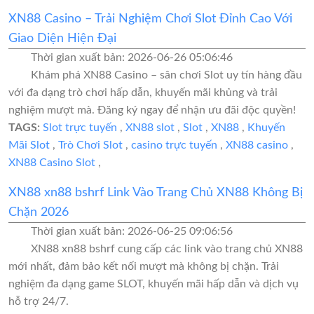
XN88 Casino – Trải Nghiệm Chơi Slot Đỉnh Cao Với
Giao Diện Hiện Đại
Thời gian xuất bản: 2026-06-26 05:06:46
Khám phá XN88 Casino – sân chơi Slot uy tín hàng đầu
với đa dạng trò chơi hấp dẫn, khuyến mãi khủng và trải
nghiệm mượt mà. Đăng ký ngay để nhận ưu đãi độc quyền!
TAGS:
Slot trực tuyến
,
XN88 slot
,
Slot
,
XN88
,
Khuyến
Mãi Slot
,
Trò Chơi Slot
,
casino trực tuyến
,
XN88 casino
,
XN88 Casino Slot
,
XN88 xn88 bshrf Link Vào Trang Chủ XN88 Không Bị
Chặn 2026
Thời gian xuất bản: 2026-06-25 09:06:56
XN88 xn88 bshrf cung cấp các link vào trang chủ XN88
mới nhất, đảm bảo kết nối mượt mà không bị chặn. Trải
nghiệm đa dạng game SLOT, khuyến mãi hấp dẫn và dịch vụ
hỗ trợ 24/7.