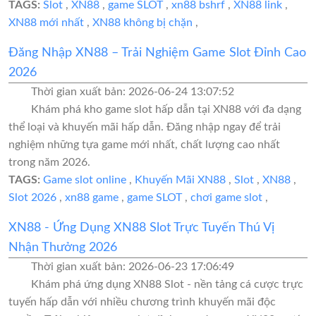
TAGS:
Slot
,
XN88
,
game SLOT
,
xn88 bshrf
,
XN88 link
,
XN88 mới nhất
,
XN88 không bị chặn
,
Đăng Nhập XN88 – Trải Nghiệm Game Slot Đỉnh Cao
2026
Thời gian xuất bản: 2026-06-24 13:07:52
Khám phá kho game slot hấp dẫn tại XN88 với đa dạng
thể loại và khuyến mãi hấp dẫn. Đăng nhập ngay để trải
nghiệm những tựa game mới nhất, chất lượng cao nhất
trong năm 2026.
TAGS:
Game slot online
,
Khuyến Mãi XN88
,
Slot
,
XN88
,
Slot 2026
,
xn88 game
,
game SLOT
,
chơi game slot
,
XN88 - Ứng Dụng XN88 Slot Trực Tuyến Thú Vị
Nhận Thưởng 2026
Thời gian xuất bản: 2026-06-23 17:06:49
Khám phá ứng dụng XN88 Slot - nền tảng cá cược trực
tuyến hấp dẫn với nhiều chương trình khuyến mãi độc