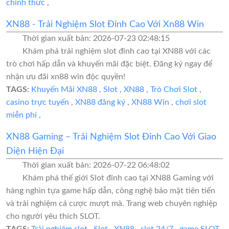
chính thức
,
XN88 - Trải Nghiệm Slot Đỉnh Cao Với Xn88 Win
Thời gian xuất bản: 2026-07-23 02:48:15
Khám phá trải nghiệm slot đỉnh cao tại XN88 với các
trò chơi hấp dẫn và khuyến mãi đặc biệt. Đăng ký ngay để
nhận ưu đãi xn88 win độc quyền!
TAGS:
Khuyến Mãi XN88
,
Slot
,
XN88
,
Trò Chơi Slot
,
casino trực tuyến
,
XN88 đăng ký
,
XN88 Win
,
chơi slot
miễn phí
,
XN88 Gaming – Trải Nghiệm Slot Đỉnh Cao Với Giao
Diện Hiện Đại
Thời gian xuất bản: 2026-07-22 06:48:02
Khám phá thế giới Slot đỉnh cao tại XN88 Gaming với
hàng nghìn tựa game hấp dẫn, công nghệ bảo mật tiên tiến
và trải nghiệm cá cược mượt mà. Trang web chuyên nghiệp
cho người yêu thích SLOT.
TAGS:
Trải nghiệm slot
,
Slot
,
XN88
,
slot 24/7
,
game SLOT