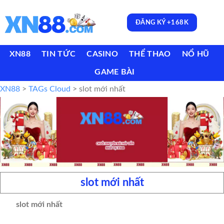
ĐĂNG KÝ +168K
XN88
TIN TỨC
CASINO
THỂ THAO
NỔ HŨ
GAME BÀI
XN88
>
TAGs Cloud
>
slot mới nhất
slot mới nhất
slot mới nhất