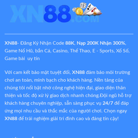
XN88
- Đăng Ký Nhận Code
88K
,
Nạp 200K Nhận 300%
,
Game Nổ Hũ, bắn Cá, Casino, Thể Thao, E - Sports, Xổ Số,
Game bài uy tín
Với cam kết bảo mật tuyệt đối,
XN88
đảm bảo môi trường
chơi an toàn, minh bạch cho khách hàng. Nền tảng của
chúng tôi nổi bật nhờ công nghệ hiện đại, giao diện thân
thiện và tốc độ xử lý giao dịch nhanh chóng.
Đội ngũ hỗ trợ
khách hàng chuyên nghiệp, sẵn sàng phục vụ
24/7
để đáp
ứng mọi nhu cầu và thắc mắc của người chơi. Chọn ngay
XN88
để trải nghiệm giải trí đỉnh cao và đáng tin cậy!