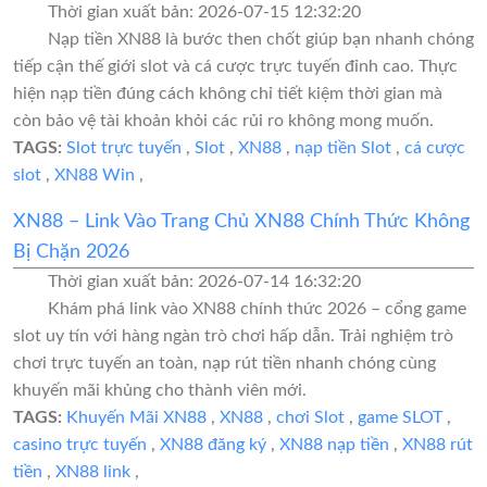
Thời gian xuất bản: 2026-07-15 12:32:20
Nạp tiền XN88 là bước then chốt giúp bạn nhanh chóng
tiếp cận thế giới slot và cá cược trực tuyến đỉnh cao. Thực
hiện nạp tiền đúng cách không chỉ tiết kiệm thời gian mà
còn bảo vệ tài khoản khỏi các rủi ro không mong muốn.
TAGS:
Slot trực tuyến
,
Slot
,
XN88
,
nạp tiền Slot
,
cá cược
slot
,
XN88 Win
,
XN88 – Link Vào Trang Chủ XN88 Chính Thức Không
Bị Chặn 2026
Thời gian xuất bản: 2026-07-14 16:32:20
Khám phá link vào XN88 chính thức 2026 – cổng game
slot uy tín với hàng ngàn trò chơi hấp dẫn. Trải nghiệm trò
chơi trực tuyến an toàn, nạp rút tiền nhanh chóng cùng
khuyến mãi khủng cho thành viên mới.
TAGS:
Khuyến Mãi XN88
,
XN88
,
chơi Slot
,
game SLOT
,
casino trực tuyến
,
XN88 đăng ký
,
XN88 nạp tiền
,
XN88 rút
tiền
,
XN88 link
,