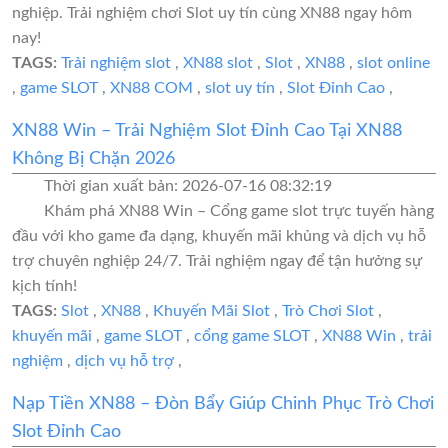
nghiệp. Trải nghiệm chơi Slot uy tín cùng XN88 ngay hôm
nay!
TAGS:
Trải nghiệm slot
,
XN88 slot
,
Slot
,
XN88
,
slot online
,
game SLOT
,
XN88 COM
,
slot uy tín
,
Slot Đỉnh Cao
,
XN88 Win – Trải Nghiệm Slot Đỉnh Cao Tại XN88
Không Bị Chặn 2026
Thời gian xuất bản: 2026-07-16 08:32:19
Khám phá XN88 Win – Cổng game slot trực tuyến hàng
đầu với kho game đa dạng, khuyến mãi khủng và dịch vụ hỗ
trợ chuyên nghiệp 24/7. Trải nghiệm ngay để tận hưởng sự
kịch tính!
TAGS:
Slot
,
XN88
,
Khuyến Mãi Slot
,
Trò Chơi Slot
,
khuyến mãi
,
game SLOT
,
cổng game SLOT
,
XN88 Win
,
trải
nghiệm
,
dịch vụ hỗ trợ
,
Nạp Tiền XN88 – Đòn Bẩy Giúp Chinh Phục Trò Chơi
Slot Đỉnh Cao